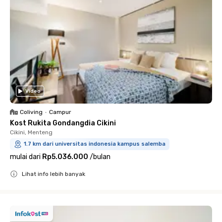
Video
Coliving
•
Campur
Kost Rukita Gondangdia Cikini
Cikini, Menteng
1.7 km dari universitas indonesia kampus salemba
mulai dari
Rp5.036.000
/
bulan
Lihat info lebih banyak
Close