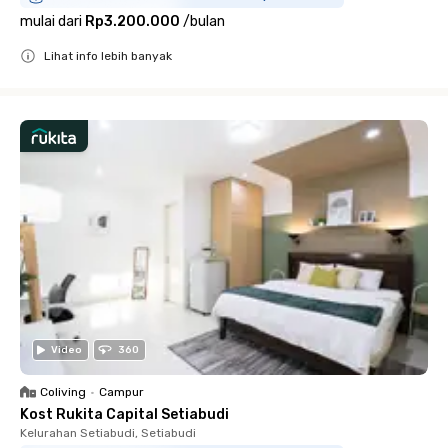
mulai dari
Rp3.200.000
/
bulan
Lihat info lebih banyak
Close
Video
360
Coliving
•
Campur
Kost Rukita Capital Setiabudi
Kelurahan Setiabudi, Setiabudi