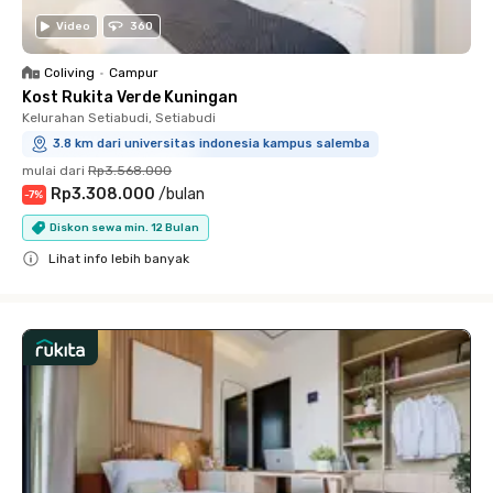
Video
360
Coliving
•
Campur
Kost Rukita Verde Kuningan
Kelurahan Setiabudi, Setiabudi
3.8 km dari universitas indonesia kampus salemba
mulai dari
Rp3.568.000
Rp3.308.000
/
bulan
-
7
%
Diskon sewa min. 12 Bulan
Lihat info lebih banyak
Close