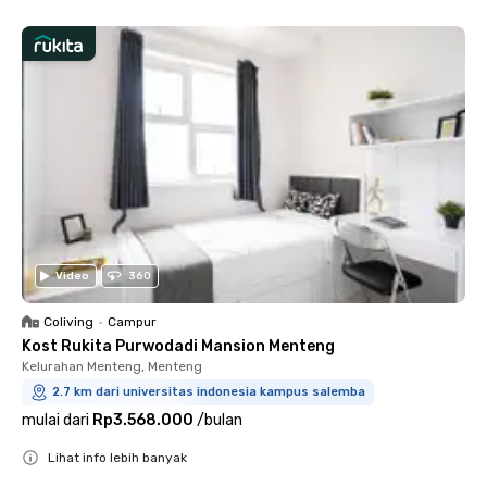
Video
360
Coliving
•
Campur
Kost Rukita Purwodadi Mansion Menteng
Kelurahan Menteng, Menteng
2.7 km dari universitas indonesia kampus salemba
mulai dari
Rp3.568.000
/
bulan
Lihat info lebih banyak
Close