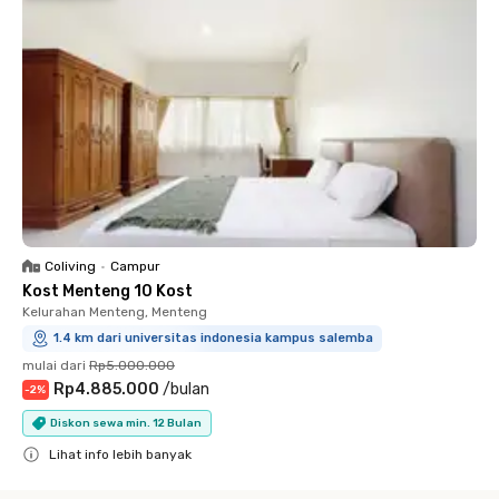
Coliving
•
Campur
Kost Menteng 10 Kost
Kelurahan Menteng, Menteng
1.4 km dari universitas indonesia kampus salemba
mulai dari
Rp5.000.000
Rp4.885.000
/
bulan
-
2
%
Diskon sewa min. 12 Bulan
Lihat info lebih banyak
Close