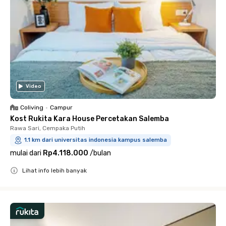
Video
Coliving
•
Campur
Kost Rukita Kara House Percetakan Salemba
Rawa Sari, Cempaka Putih
1.1 km dari universitas indonesia kampus salemba
mulai dari
Rp4.118.000
/
bulan
Lihat info lebih banyak
Close