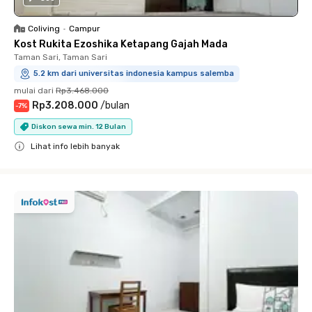
Coliving
•
Campur
Kost Rukita Ezoshika Ketapang Gajah Mada
Taman Sari, Taman Sari
5.2 km dari universitas indonesia kampus salemba
mulai dari
Rp3.468.000
Rp3.208.000
/
bulan
-
7
%
Diskon sewa min. 12 Bulan
Lihat info lebih banyak
Close