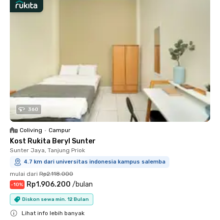
360
Coliving
•
Campur
Kost Rukita Beryl Sunter
Sunter Jaya, Tanjung Priok
4.7 km dari universitas indonesia kampus salemba
mulai dari
Rp2.118.000
Rp1.906.200
/
bulan
-
10
%
Diskon sewa min. 12 Bulan
Lihat info lebih banyak