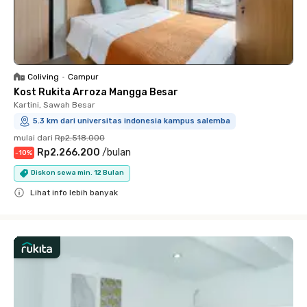
Coliving
•
Campur
Kost Rukita Arroza Mangga Besar
Kartini, Sawah Besar
5.3 km dari universitas indonesia kampus salemba
mulai dari
Rp2.518.000
Rp2.266.200
/
bulan
-
10
%
Diskon sewa min. 12 Bulan
Lihat info lebih banyak
Close