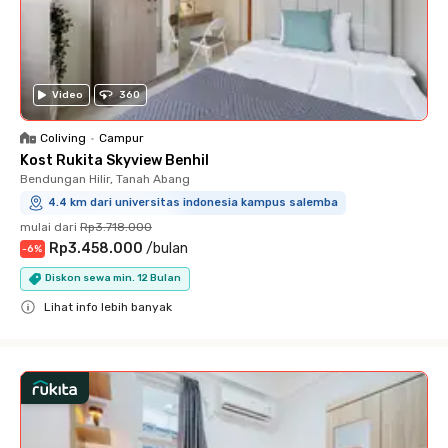
Video
360
Coliving
•
Campur
Kost Rukita Skyview Benhil
Bendungan Hilir, Tanah Abang
4.4 km dari universitas indonesia kampus salemba
mulai dari
Rp3.718.000
Rp3.458.000
/
bulan
-
6
%
Diskon sewa min. 12 Bulan
Lihat info lebih banyak
Close