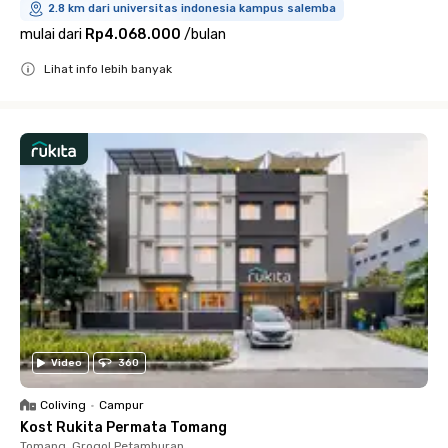
2.8 km dari universitas indonesia kampus salemba
mulai dari
Rp4.068.000
/
bulan
Lihat info lebih banyak
Close
Video
360
Coliving
•
Campur
Kost Rukita Permata Tomang
Tomang, Grogol Petamburan