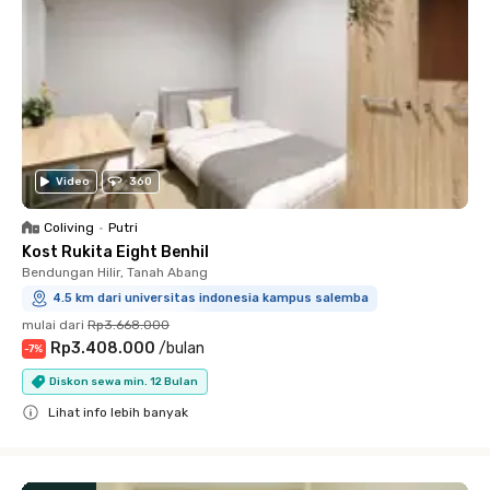
Video
360
Coliving
•
Putri
Kost Rukita Eight Benhil
Bendungan Hilir, Tanah Abang
4.5 km dari universitas indonesia kampus salemba
mulai dari
Rp3.668.000
Rp3.408.000
/
bulan
-
7
%
Diskon sewa min. 12 Bulan
Lihat info lebih banyak
Close