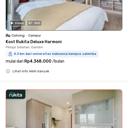
Video
360
Coliving
•
Campur
Kost Rukita Deluxe Harmoni
Petojo Selatan, Gambir
4.3 km dari universitas indonesia kampus salemba
mulai dari
Rp4.368.000
/
bulan
Lihat info lebih banyak
Close