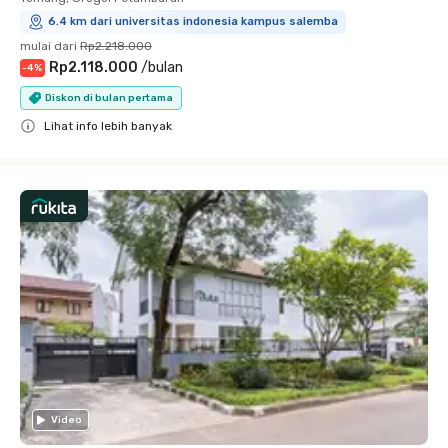
6.4 km dari universitas indonesia kampus salemba
mulai dari
Rp2.218.000
Rp2.118.000
/
bulan
-
4
%
Diskon di bulan pertama
Lihat info lebih banyak
Close
Video