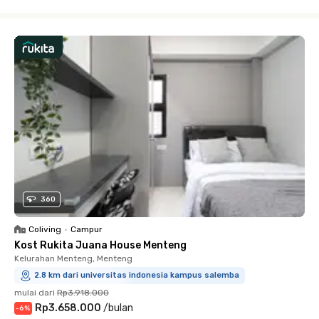
Close
360
Coliving
•
Campur
Kost Rukita Juana House Menteng
Kelurahan Menteng, Menteng
2.8 km dari universitas indonesia kampus salemba
mulai dari
Rp3.918.000
Rp3.658.000
/
bulan
-
6
%