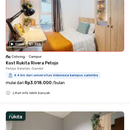
Video
360
Coliving
•
Campur
Kost Rukita Rivera Petojo
Petojo Selatan, Gambir
4.4 km dari universitas indonesia kampus salemba
mulai dari
Rp3.018.000
/
bulan
Lihat info lebih banyak
Close