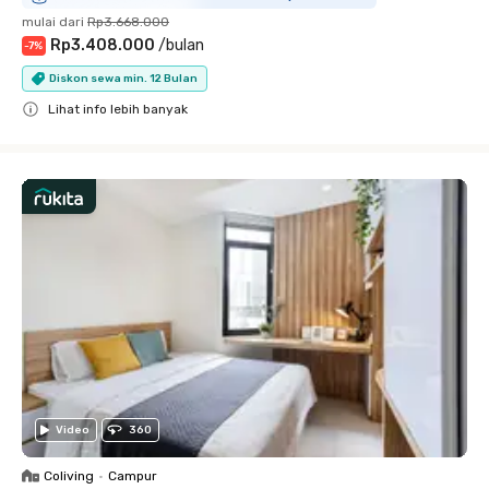
mulai dari
Rp3.668.000
Rp3.408.000
/
bulan
-
7
%
Diskon sewa min. 12 Bulan
Lihat info lebih banyak
Close
Video
360
Coliving
•
Campur