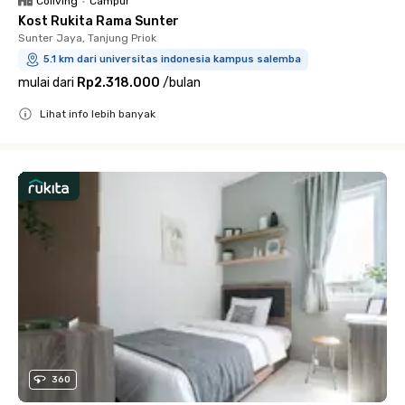
Coliving
•
Campur
Kost Rukita Rama Sunter
Sunter Jaya, Tanjung Priok
5.1 km dari universitas indonesia kampus salemba
mulai dari
Rp2.318.000
/
bulan
Lihat info lebih banyak
Close
360