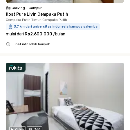
Coliving
•
Campur
Kost Pure Livin Cempaka Putih
Cempaka Putih Timur, Cempaka Putih
3.7 km dari universitas indonesia kampus salemba
mulai dari
Rp2.600.000
/
bulan
Lihat info lebih banyak
Close
Video
360