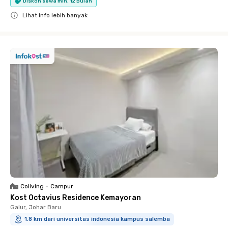
Diskon sewa min. 12 Bulan
Lihat info lebih banyak
Close
Coliving
•
Campur
Kost Octavius Residence Kemayoran
Galur, Johar Baru
1.8 km dari universitas indonesia kampus salemba