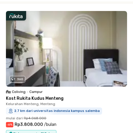
360
Coliving
•
Campur
Kost Rukita Kudus Menteng
Kelurahan Menteng, Menteng
2.7 km dari universitas indonesia kampus salemba
mulai dari
Rp4.068.000
Rp3.808.000
/
bulan
-
6
%