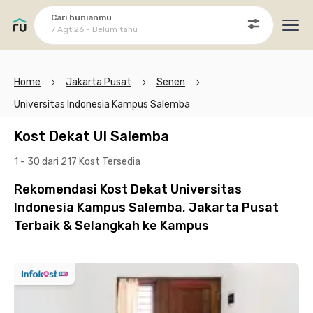
Cari hunianmu
7 Agt 26 - Belum tahu
Ope
Home
Jakarta Pusat
Senen
Universitas Indonesia Kampus Salemba
Kost Dekat UI Salemba
1 - 30 dari 217 Kost
Tersedia
Rekomendasi Kost Dekat Universitas
Indonesia Kampus Salemba, Jakarta Pusat
Terbaik & Selangkah ke Kampus