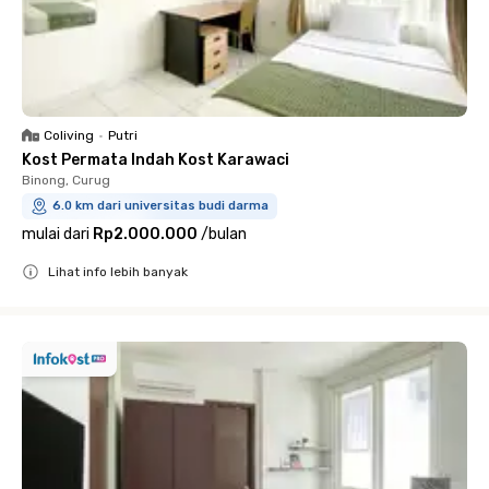
Coliving
•
Putri
Kost Permata Indah Kost Karawaci
Binong, Curug
6.0 km dari universitas budi darma
mulai dari
Rp2.000.000
/
bulan
Lihat info lebih banyak
Close