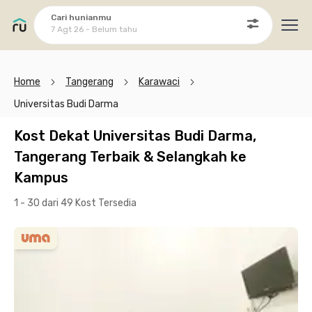
Cari hunianmu
7 Agt 26 - Belum tahu
Ope
Home
Tangerang
Karawaci
Universitas Budi Darma
Kost Dekat Universitas Budi Darma,
Tangerang Terbaik & Selangkah ke
Kampus
1 - 30 dari 49 Kost
Tersedia