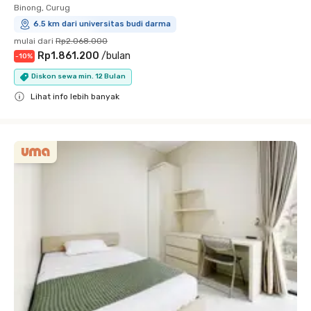
Binong, Curug
6.5 km dari universitas budi darma
mulai dari
Rp2.068.000
Rp1.861.200
/
bulan
-
10
%
Diskon sewa min. 12 Bulan
Lihat info lebih banyak
Close