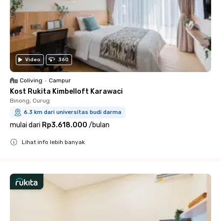
Video
360
Coliving
•
Campur
Kost Rukita Kimbelloft Karawaci
Binong, Curug
6.3 km dari universitas budi darma
mulai dari
Rp3.618.000
/
bulan
Lihat info lebih banyak
Close