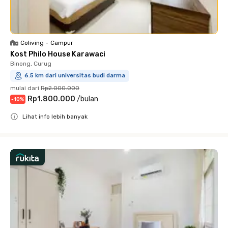
Coliving
•
Campur
Kost Philo House Karawaci
Binong, Curug
6.5 km dari universitas budi darma
mulai dari
Rp2.000.000
Rp1.800.000
/
bulan
-
10
%
Lihat info lebih banyak
Close