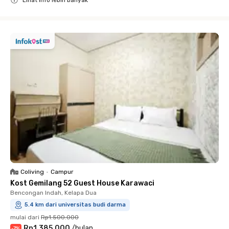
Lihat info lebih banyak
Close
Coliving
•
Campur
Kost Gemilang 52 Guest House Karawaci
Bencongan Indah, Kelapa Dua
5.4 km dari universitas budi darma
mulai dari
Rp1.500.000
Rp1.385.000
/
bulan
-
7
%