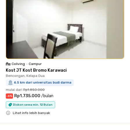
Coliving
•
Campur
Kost JT Kost Bromo Karawaci
Bencongan, Kelapa Dua
6.5 km dari universitas budi darma
mulai dari
Rp1.850.000
Rp1.735.000
/
bulan
-
6
%
Diskon sewa min. 12 Bulan
Lihat info lebih banyak
Close