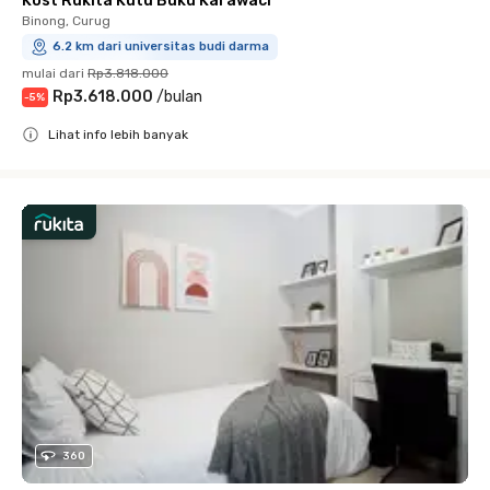
Kost Rukita Kutu Buku Karawaci
Binong, Curug
6.2 km dari universitas budi darma
mulai dari
Rp3.818.000
Rp3.618.000
/
bulan
-
5
%
Lihat info lebih banyak
Close
360