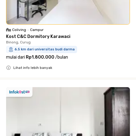
Coliving
•
Campur
Kost C&C Dormitory Karawaci
Binong, Curug
6.5 km dari universitas budi darma
mulai dari
Rp1.800.000
/
bulan
Lihat info lebih banyak
Close