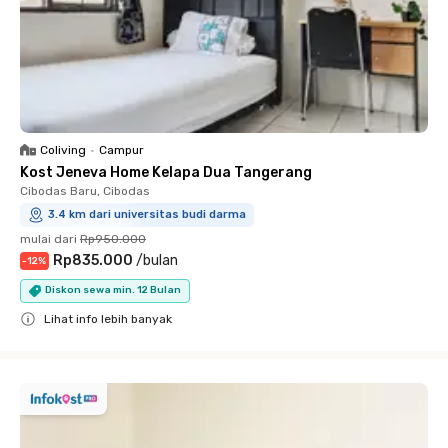
Coliving
•
Campur
Kost Jeneva Home Kelapa Dua Tangerang
Cibodas Baru, Cibodas
3.4 km dari universitas budi darma
mulai dari
Rp950.000
Rp835.000
/
bulan
-
12
%
Diskon sewa min. 12 Bulan
Lihat info lebih banyak
Close