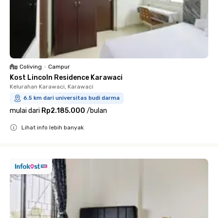
Coliving
•
Campur
Kost Lincoln Residence Karawaci
Kelurahan Karawaci, Karawaci
6.5 km dari universitas budi darma
mulai dari
Rp2.185.000
/
bulan
Lihat info lebih banyak
Close