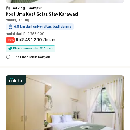
Coliving
•
Campur
Kost Uma Kost Solas Stay Karawaci
Binong, Curug
6.5 km dari universitas budi darma
mulai dari
Rp2.768.000
Rp2.491.200
/
bulan
-
10
%
Diskon sewa min. 12 Bulan
Lihat info lebih banyak
Close