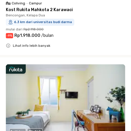
Coliving
•
Campur
Kost Rukita Mahkota 2 Karawaci
Bencongan, Kelapa Dua
6.3 km dari universitas budi darma
mulai dari
Rp2.118.000
Rp1.918.000
/
bulan
-
9
%
Lihat info lebih banyak
Close