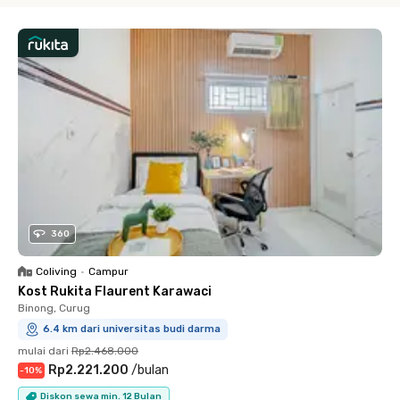
360
Coliving
•
Campur
Kost Rukita Flaurent Karawaci
Binong, Curug
6.4 km dari universitas budi darma
mulai dari
Rp2.468.000
Rp2.221.200
/
bulan
-
10
%
Diskon sewa min. 12 Bulan