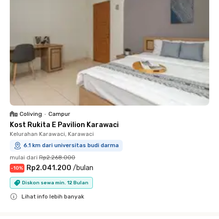
Coliving
•
Campur
Kost Rukita E Pavilion Karawaci
Kelurahan Karawaci, Karawaci
6.1 km dari universitas budi darma
mulai dari
Rp2.268.000
Rp2.041.200
/
bulan
-
10
%
Diskon sewa min. 12 Bulan
Lihat info lebih banyak
Close