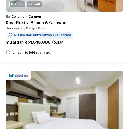
Video
360
Coliving
•
Campur
Kost Rukita Bromo 6 Karawaci
Bencongan, Kelapa Dua
6.4 km dari universitas budi darma
mulai dari
Rp1.818.000
/
bulan
Lihat info lebih banyak
Close