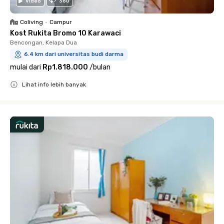
Video
360
Coliving
•
Campur
Kost Rukita Bromo 10 Karawaci
Bencongan, Kelapa Dua
6.4 km dari universitas budi darma
mulai dari
Rp1.818.000
/
bulan
Lihat info lebih banyak
Close