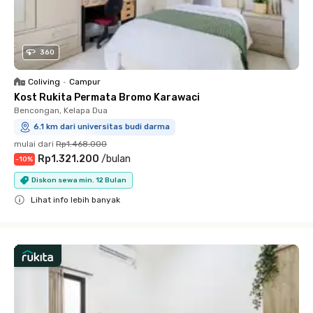
360
Coliving
•
Campur
Kost Rukita Permata Bromo Karawaci
Bencongan, Kelapa Dua
6.1 km dari universitas budi darma
mulai dari
Rp1.468.000
Rp1.321.200
/
bulan
-
10
%
Diskon sewa min. 12 Bulan
Lihat info lebih banyak
Close