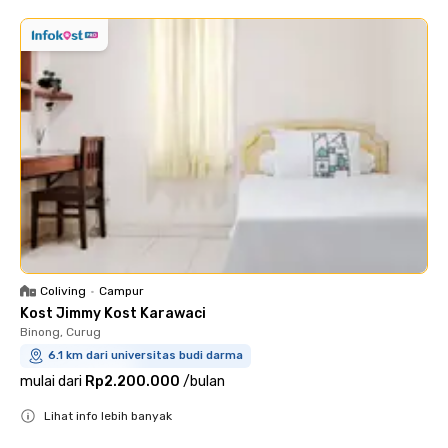
Coliving
•
Campur
Kost Jimmy Kost Karawaci
Binong, Curug
6.1 km dari universitas budi darma
mulai dari
Rp2.200.000
/
bulan
Lihat info lebih banyak
Close