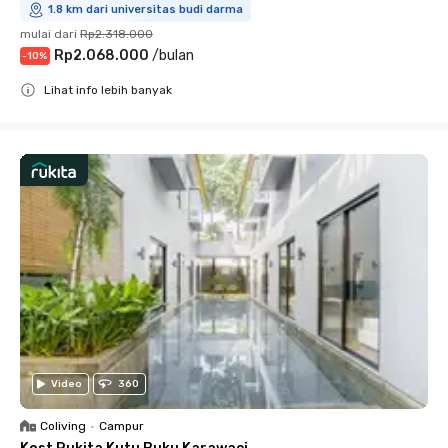
1.8 km dari universitas budi darma
mulai dari
Rp2.318.000
Rp2.068.000
/
bulan
-
10
%
Lihat info lebih banyak
Close
Video
360
Coliving
•
Campur