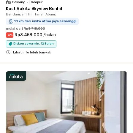
Coliving
•
Campur
Kost Rukita Skyview Benhil
Bendungan Hilir, Tanah Abang
1.1 km dari unika atma jaya semanggi
mulai dari
Rp3.718.000
Rp3.458.000
/
bulan
-
6
%
Diskon sewa min. 12 Bulan
Lihat info lebih banyak
Close