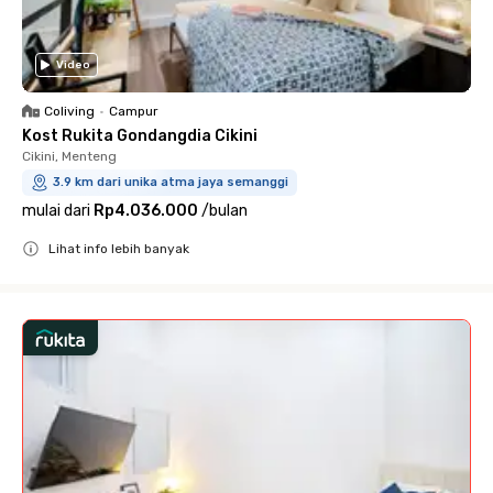
Video
Coliving
•
Campur
Kost Rukita Gondangdia Cikini
Cikini, Menteng
3.9 km dari unika atma jaya semanggi
mulai dari
Rp4.036.000
/
bulan
Lihat info lebih banyak
Close