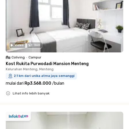
Video
360
Coliving
•
Campur
Kost Rukita Purwodadi Mansion Menteng
Kelurahan Menteng, Menteng
2.1 km dari unika atma jaya semanggi
mulai dari
Rp3.568.000
/
bulan
Lihat info lebih banyak
Close