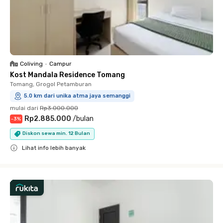
Coliving
•
Campur
Kost Mandala Residence Tomang
Tomang, Grogol Petamburan
5.0 km dari unika atma jaya semanggi
mulai dari
Rp3.000.000
Rp2.885.000
/
bulan
-
3
%
Diskon sewa min. 12 Bulan
Lihat info lebih banyak
Close