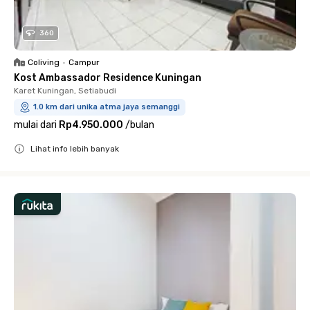
360
Coliving
•
Campur
Kost Ambassador Residence Kuningan
Karet Kuningan, Setiabudi
1.0 km dari unika atma jaya semanggi
mulai dari
Rp4.950.000
/
bulan
Lihat info lebih banyak
Close