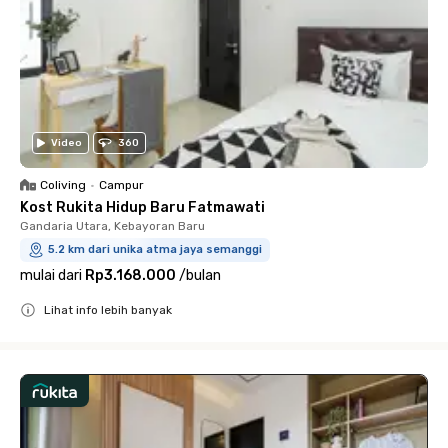
Video
360
Coliving
•
Campur
Kost Rukita Hidup Baru Fatmawati
Gandaria Utara, Kebayoran Baru
5.2 km dari unika atma jaya semanggi
mulai dari
Rp3.168.000
/
bulan
Lihat info lebih banyak
Close