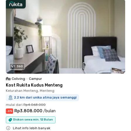
360
Coliving
•
Campur
Kost Rukita Kudus Menteng
Kelurahan Menteng, Menteng
2.2 km dari unika atma jaya semanggi
mulai dari
Rp4.068.000
Rp3.808.000
/
bulan
-
6
%
Diskon sewa min. 12 Bulan
Lihat info lebih banyak