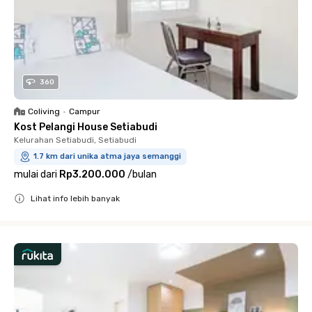
360
Coliving
•
Campur
Kost Pelangi House Setiabudi
Kelurahan Setiabudi, Setiabudi
1.7 km dari unika atma jaya semanggi
mulai dari
Rp3.200.000
/
bulan
Lihat info lebih banyak
Close