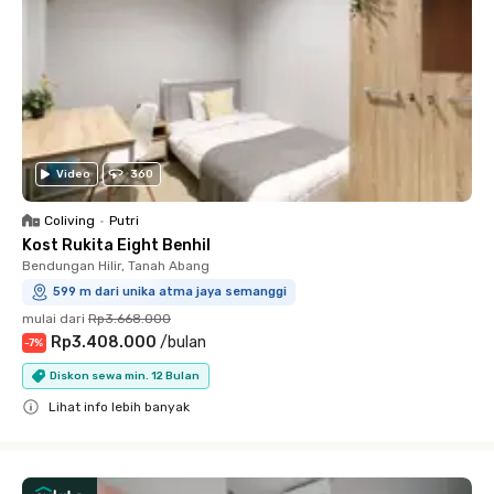
Video
360
Coliving
•
Putri
Kost Rukita Eight Benhil
Bendungan Hilir, Tanah Abang
599 m dari unika atma jaya semanggi
mulai dari
Rp3.668.000
Rp3.408.000
/
bulan
-
7
%
Diskon sewa min. 12 Bulan
Lihat info lebih banyak
Close