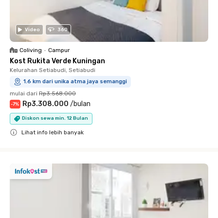
Video
360
Coliving
•
Campur
Kost Rukita Verde Kuningan
Kelurahan Setiabudi, Setiabudi
1.6 km dari unika atma jaya semanggi
mulai dari
Rp3.568.000
Rp3.308.000
/
bulan
-
7
%
Diskon sewa min. 12 Bulan
Lihat info lebih banyak
Close