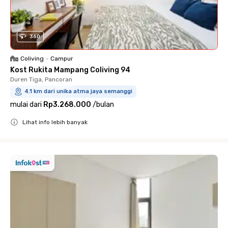
360
Coliving
•
Campur
Kost Rukita Mampang Coliving 94
Duren Tiga, Pancoran
4.1 km dari unika atma jaya semanggi
mulai dari
Rp3.268.000
/
bulan
Lihat info lebih banyak
Close