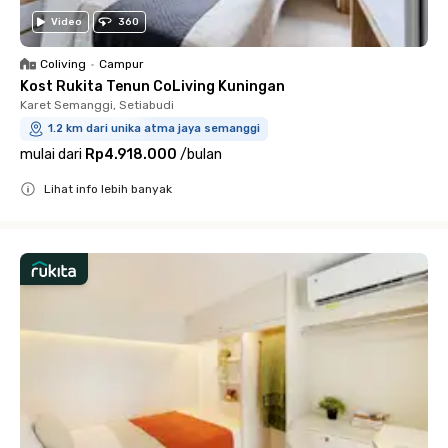
Video
360
Coliving
•
Campur
Kost Rukita Tenun CoLiving Kuningan
Karet Semanggi, Setiabudi
1.2 km dari unika atma jaya semanggi
mulai dari
Rp4.918.000
/
bulan
Lihat info lebih banyak
Close