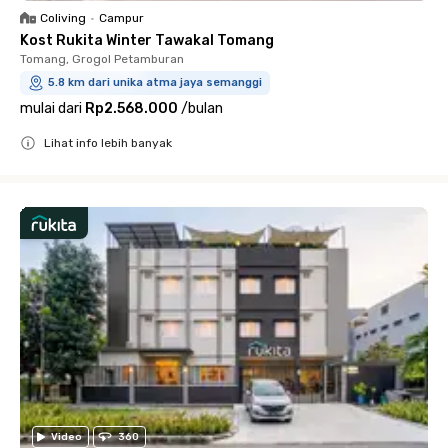
Coliving
•
Campur
Kost Rukita Winter Tawakal Tomang
Tomang, Grogol Petamburan
5.8 km dari unika atma jaya semanggi
mulai dari
Rp2.568.000
/
bulan
Lihat info lebih banyak
Close
Video
360