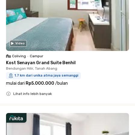
Video
Coliving
•
Campur
Kost Senayan Grand Suite Benhil
Bendungan Hilir, Tanah Abang
1.7 km dari unika atma jaya semanggi
mulai dari
Rp5.000.000
/
bulan
Lihat info lebih banyak
Close