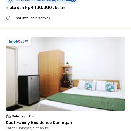
752 m dari unika atma jaya semanggi
mulai dari
Rp4.100.000
/
bulan
Lihat info lebih banyak
Close
Coliving
•
Campur
Kost Family Residence Kuningan
Karet Kuningan, Setiabudi