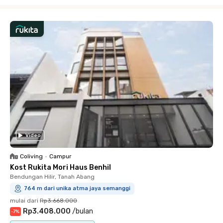
Close
Video
Coliving
•
Campur
Kost Rukita Mori Haus Benhil
Bendungan Hilir, Tanah Abang
764 m dari unika atma jaya semanggi
mulai dari
Rp3.668.000
Rp3.408.000
/
bulan
-
7
%