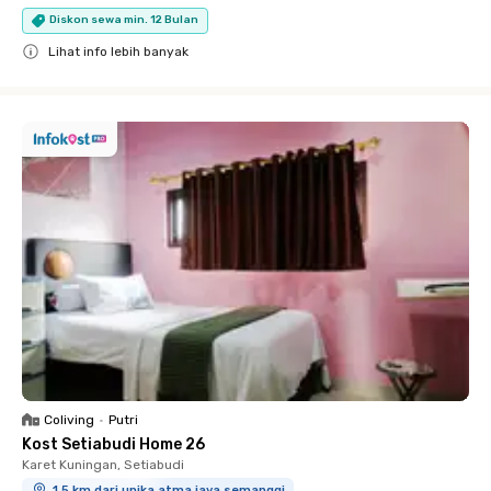
Diskon sewa min. 12 Bulan
Lihat info lebih banyak
Close
Coliving
•
Putri
Kost Setiabudi Home 26
Karet Kuningan, Setiabudi
1.5 km dari unika atma jaya semanggi