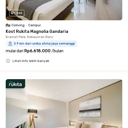
360
Coliving
•
Campur
Kost Rukita Magnolia Gandaria
Kramat Pela, Kebayoran Baru
3.9 km dari unika atma jaya semanggi
mulai dari
Rp6.618.000
/
bulan
Lihat info lebih banyak
Close