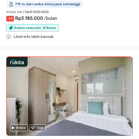
719 m dari unika atma jaya semanggi
mulai dari
Rp3.300.000
Rp3.185.000
/
bulan
-
3
%
Diskon sewa min. 12 Bulan
Lihat info lebih banyak
Close
Video
360