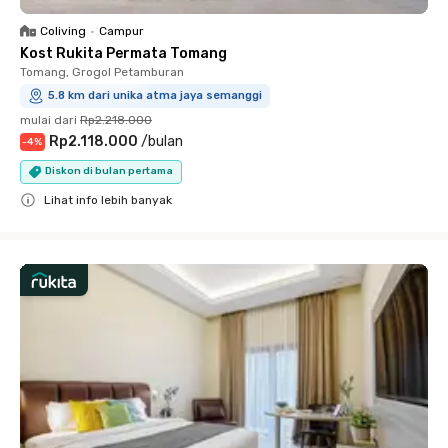
Coliving
•
Campur
Kost Rukita Permata Tomang
Tomang, Grogol Petamburan
5.8 km dari unika atma jaya semanggi
mulai dari
Rp2.218.000
Rp2.118.000
/
bulan
-
4
%
Diskon di bulan pertama
Lihat info lebih banyak
Close