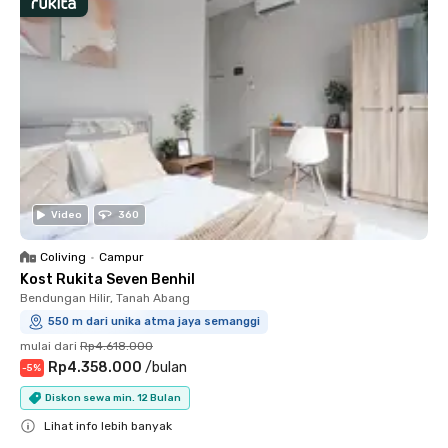
Video
360
Coliving
•
Campur
Kost Rukita Seven Benhil
Bendungan Hilir, Tanah Abang
550 m dari unika atma jaya semanggi
mulai dari
Rp4.618.000
Rp4.358.000
/
bulan
-
5
%
Diskon sewa min. 12 Bulan
Lihat info lebih banyak