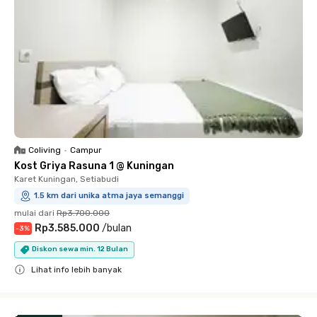
Coliving
•
Campur
Kost Griya Rasuna 1 @ Kuningan
Karet Kuningan, Setiabudi
1.5 km dari unika atma jaya semanggi
mulai dari
Rp3.700.000
Rp3.585.000
/
bulan
-
3
%
Diskon sewa min. 12 Bulan
Lihat info lebih banyak
Close