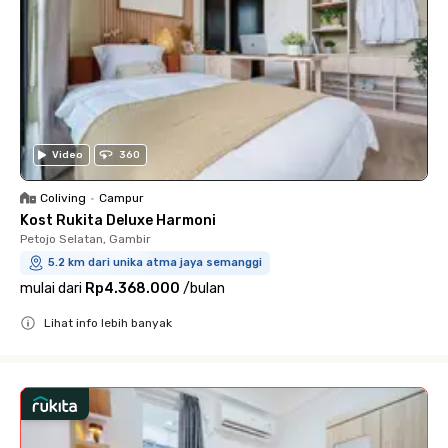
Video
360
Coliving
•
Campur
Kost Rukita Deluxe Harmoni
Petojo Selatan, Gambir
5.2 km dari unika atma jaya semanggi
mulai dari
Rp4.368.000
/
bulan
Lihat info lebih banyak
Close