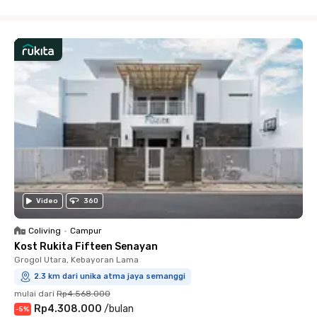
Close
Video
360
Coliving
•
Campur
Kost Rukita Fifteen Senayan
Grogol Utara, Kebayoran Lama
2.3 km dari unika atma jaya semanggi
mulai dari
Rp4.568.000
Rp4.308.000
/
bulan
-
5
%