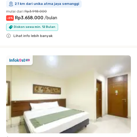
2.1 km dari unika atma jaya semanggi
mulai dari
Rp3.918.000
Rp3.658.000
/
bulan
-
6
%
Diskon sewa min. 12 Bulan
Lihat info lebih banyak
Close