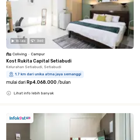
Video
360
Coliving
•
Campur
Kost Rukita Capital Setiabudi
Kelurahan Setiabudi, Setiabudi
1.7 km dari unika atma jaya semanggi
mulai dari
Rp4.068.000
/
bulan
Lihat info lebih banyak
Close