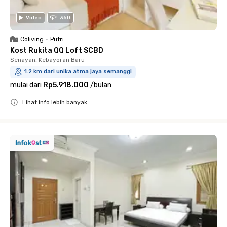
Video
360
Coliving
•
Putri
Kost Rukita QQ Loft SCBD
Senayan, Kebayoran Baru
1.2 km dari unika atma jaya semanggi
mulai dari
Rp5.918.000
/
bulan
Lihat info lebih banyak
Close