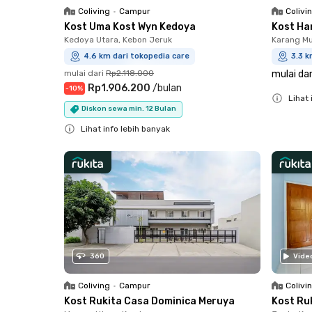
Coliving
•
Campur
Colivi
Kost Uma Kost Wyn Kedoya
Kost Ha
Kedoya Utara, Kebon Jeruk
Karang Mu
4.6 km dari tokopedia care
3.3 k
mulai dari
Rp2.118.000
mulai dar
Rp1.906.200
/
bulan
-
10
%
Lihat 
Diskon sewa min. 12 Bulan
Close
Lihat info lebih banyak
Close
360
Vide
Coliving
•
Campur
Colivi
Kost Rukita Casa Dominica Meruya
Kost Ru