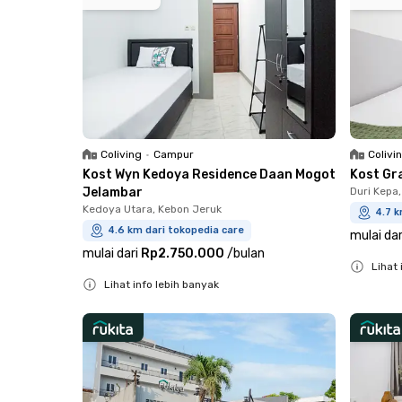
Coliving
•
Campur
Colivi
Kost Wyn Kedoya Residence Daan Mogot
Kost Gr
Jelambar
Duri Kepa
Kedoya Utara, Kebon Jeruk
4.7 k
4.6 km dari tokopedia care
mulai dar
mulai dari
Rp2.750.000
/
bulan
Lihat 
Lihat info lebih banyak
Close
Close