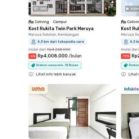
360
Vide
Coliving
•
Campur
Colivi
Kost Rukita Twin Park Meruya
Kost Ru
Meruya Selatan, Kembangan
Meruya S
4.3 km dari tokopedia care
4.3 k
mulai dari
Rp4.268.000
mulai dari
Rp4.008.000
/
bulan
Rp
-
6
%
-
10
%
Diskon sewa min. 12 Bulan
Diskon
Lihat info lebih banyak
Lihat 
Close
Close