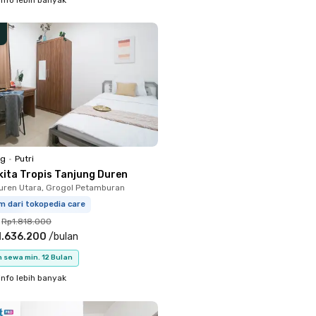
ng
•
Putri
kita Tropis Tanjung Duren
uren Utara, Grogol Petamburan
m dari tokopedia care
Rp1.818.000
1.636.200
/
bulan
 sewa min. 12 Bulan
info lebih banyak