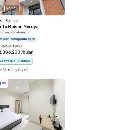
o
360
ng
•
Campur
kita Maison Meruya
elatan, Kembangan
m dari tokopedia care
Rp2.318.000
2.086.200
/
bulan
 sewa min. 12 Bulan
info lebih banyak