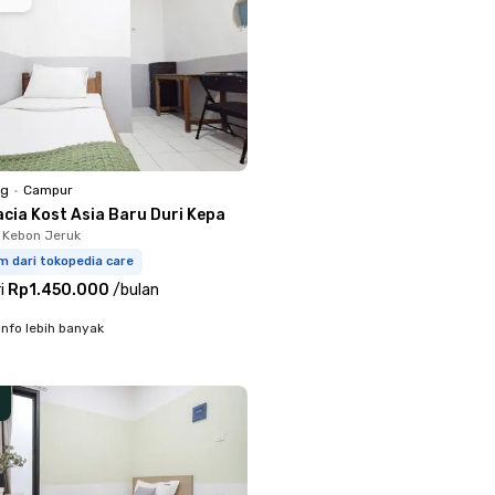
ng
•
Campur
acia Kost Asia Baru Duri Kepa
, Kebon Jeruk
m dari tokopedia care
i
Rp1.450.000
/
bulan
info lebih banyak