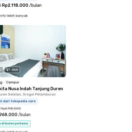
i
Rp2.118.000
/
bulan
info lebih banyak
o
360
ng
•
Campur
kita Nusa Indah Tanjung Duren
uren Selatan, Grogol Petamburan
m dari tokopedia care
Rp2.118.000
.968.000
/
bulan
n di bulan pertama
info lebih banyak