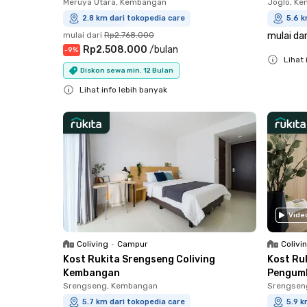
Meruya Utara, Kembangan
Joglo, K
2.8 km dari tokopedia care
5.6 k
mulai dari
Rp2.768.000
mulai dar
Rp2.508.000
/
bulan
-
9
%
Lihat 
Diskon sewa min. 12 Bulan
Close
Lihat info lebih banyak
Close
Vide
Coliving
•
Campur
Colivi
Kost Rukita Srengseng Coliving
Kost Ruk
Kembangan
Pengum
Srengseng, Kembangan
Srengsen
5.7 km dari tokopedia care
5.9 k