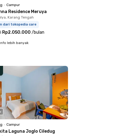
ng
•
Campur
nna Residence Meruya
lya, Karang Tengah
m dari tokopedia care
i
Rp2.050.000
/
bulan
info lebih banyak
o
ng
•
Campur
kita Laguna Joglo Ciledug