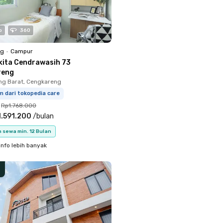
o
360
ng
•
Campur
kita Cendrawasih 73
reng
ng Barat, Cengkareng
m dari tokopedia care
Rp1.768.000
.591.200
/
bulan
 sewa min. 12 Bulan
info lebih banyak