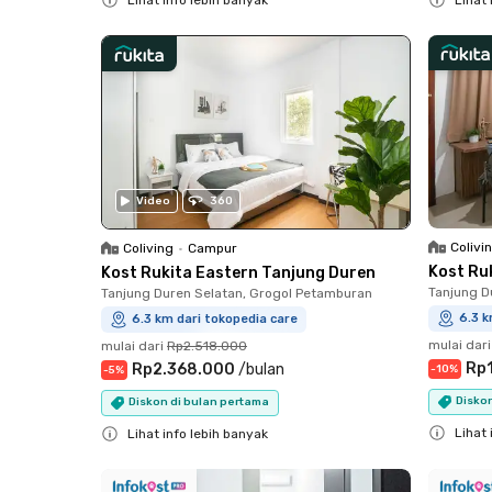
Close
Close
Video
360
Colivi
Coliving
•
Campur
Kost Ru
Kost Rukita Eastern Tanjung Duren
Tanjung D
Tanjung Duren Selatan, Grogol Petamburan
6.3 k
6.3 km dari tokopedia care
mulai dari
mulai dari
Rp2.518.000
Rp
Rp2.368.000
/
bulan
-
10
%
-
5
%
Diskon
Diskon di bulan pertama
Lihat 
Lihat info lebih banyak
Close
Close