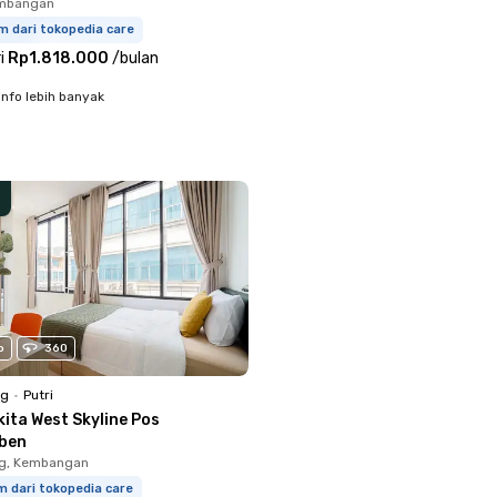
embangan
m dari tokopedia care
i
Rp1.818.000
/
bulan
info lebih banyak
o
360
ng
•
Putri
ita West Skyline Pos
ben
g, Kembangan
m dari tokopedia care