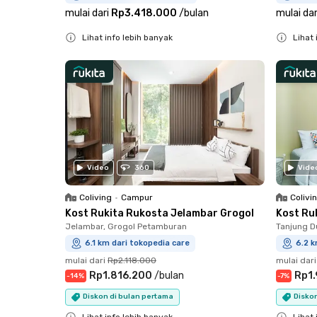
mulai dari
Rp3.418.000
/
bulan
mulai dar
Lihat info lebih banyak
Lihat 
Close
Close
Video
360
Vide
Coliving
•
Campur
Colivi
Kost Rukita Rukosta Jelambar Grogol
Kost Ru
Jelambar, Grogol Petamburan
Tanjung D
6.1 km dari tokopedia care
6.2 k
mulai dari
Rp2.118.000
mulai dari
Rp1.816.200
/
bulan
Rp1
-
14
%
-
7
%
Diskon di bulan pertama
Disko
Lihat info lebih banyak
Lihat 