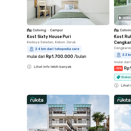
Vide
Coliving
•
Campur
Colivi
Kost Sixty House Puri
Kost Ru
Kedoya Selatan, Kebon Jeruk
Cengka
Cengkare
2.4 km dari tokopedia care
3.3 k
mulai dari
Rp1.700.000
/
bulan
mulai dari
Lihat info lebih banyak
Rp1
-
10
%
Close
Diskon
Lihat 
Close