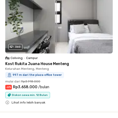
360
Coliving
•
Campur
Kost Rukita Juana House Menteng
Kelurahan Menteng, Menteng
997 m dari the plaza office tower
mulai dari
Rp3.918.000
Rp3.658.000
/
bulan
-
6
%
Diskon sewa min. 12 Bulan
Lihat info lebih banyak
Close