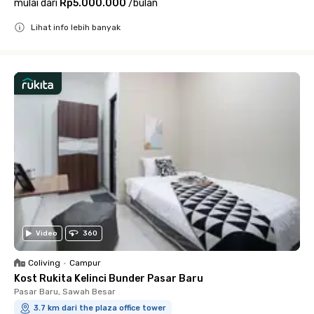
mulai dari
Rp5.000.000
/
bulan
Lihat info lebih banyak
Close
Video
360
Coliving
•
Campur
Kost Rukita Kelinci Bunder Pasar Baru
Pasar Baru, Sawah Besar
3.7 km dari the plaza office tower