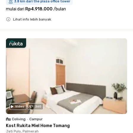
3.8 km dari the plaza office tower
mulai dari
Rp4.918.000
/
bulan
Lihat info lebih banyak
Close
Video
360
Coliving
•
Campur
Kost Rukita Miel Home Tomang
Jati Pulo, Palmerah