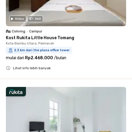
Video
360
Coliving
•
Campur
Kost Rukita Little House Tomang
Kota Bambu Utara, Palmerah
2.3 km dari the plaza office tower
mulai dari
Rp2.468.000
/
bulan
Lihat info lebih banyak
Close