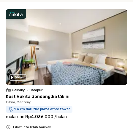
Video
Coliving
•
Campur
Kost Rukita Gondangdia Cikini
Cikini, Menteng
1.4 km dari the plaza office tower
mulai dari
Rp4.036.000
/
bulan
Lihat info lebih banyak