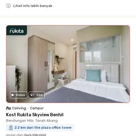
Lihat info lebih banyak
Close
Video
360
Coliving
•
Campur
Kost Rukita Skyview Benhil
Bendungan Hilir, Tanah Abang
2.2 km dari the plaza office tower
mulai dari
Rp3.718.000