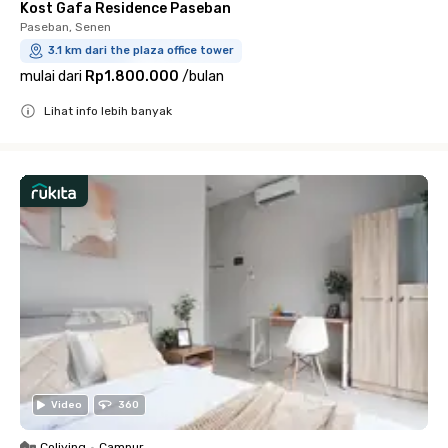
Kost Gafa Residence Paseban
Paseban, Senen
3.1 km dari the plaza office tower
mulai dari
Rp1.800.000
/
bulan
Lihat info lebih banyak
Close
Video
360
Coliving
•
Campur