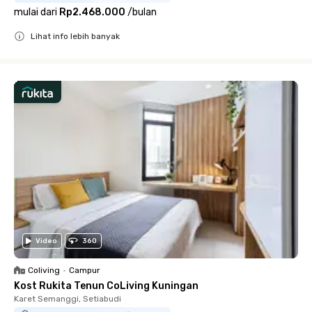
mulai dari
Rp2.468.000
/
bulan
Lihat info lebih banyak
Close
Video
360
Coliving
•
Campur
Kost Rukita Tenun CoLiving Kuningan
Karet Semanggi, Setiabudi