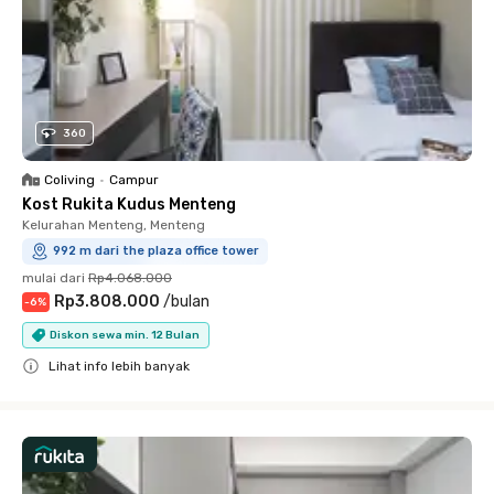
360
Coliving
•
Campur
Kost Rukita Kudus Menteng
Kelurahan Menteng, Menteng
992 m dari the plaza office tower
mulai dari
Rp4.068.000
Rp3.808.000
/
bulan
-
6
%
Diskon sewa min. 12 Bulan
Lihat info lebih banyak
Close