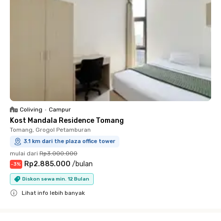
Coliving
•
Campur
Kost Mandala Residence Tomang
Tomang, Grogol Petamburan
3.1 km dari the plaza office tower
mulai dari
Rp3.000.000
Rp2.885.000
/
bulan
-
3
%
Diskon sewa min. 12 Bulan
Lihat info lebih banyak
Close