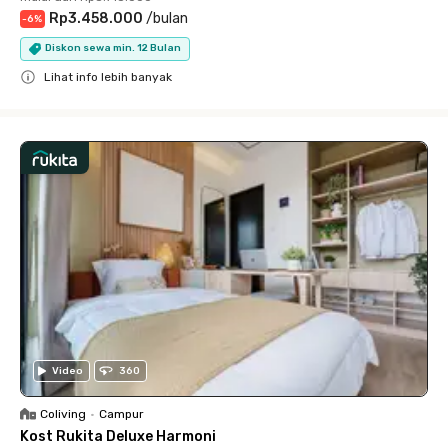
Rp3.458.000
/
bulan
-
6
%
Diskon sewa min. 12 Bulan
Lihat info lebih banyak
Close
Video
360
Coliving
•
Campur
Kost Rukita Deluxe Harmoni