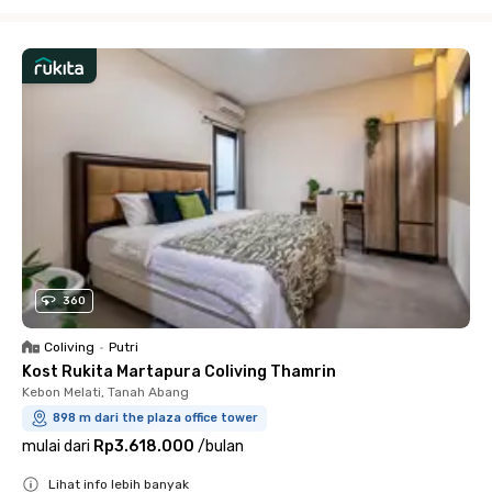
Close
360
Coliving
•
Putri
Kost Rukita Martapura Coliving Thamrin
Kebon Melati, Tanah Abang
898 m dari the plaza office tower
mulai dari
Rp3.618.000
/
bulan
Lihat info lebih banyak