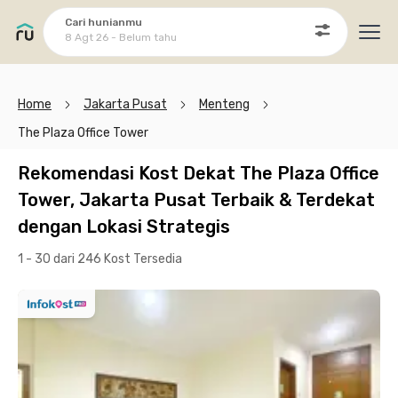
Cari hunianmu
8 Agt 26 - Belum tahu
Ope
Home
Jakarta Pusat
Menteng
The Plaza Office Tower
Rekomendasi Kost Dekat The Plaza Office
Tower, Jakarta Pusat Terbaik & Terdekat
dengan Lokasi Strategis
1 - 30 dari 246 Kost
Tersedia