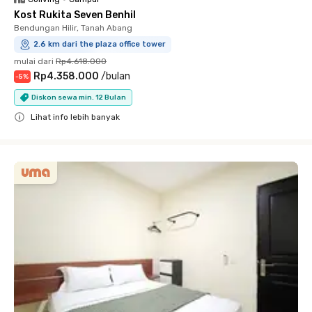
Kost Rukita Seven Benhil
Bendungan Hilir, Tanah Abang
2.6 km dari the plaza office tower
mulai dari
Rp4.618.000
Rp4.358.000
/
bulan
-
5
%
Diskon sewa min. 12 Bulan
Lihat info lebih banyak
Close