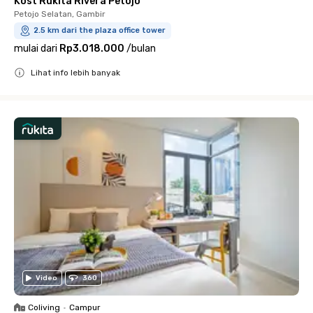
Kost Rukita Rivera Petojo
Petojo Selatan, Gambir
2.5 km dari the plaza office tower
mulai dari
Rp3.018.000
/
bulan
Lihat info lebih banyak
Close
Video
360
Coliving
•
Campur