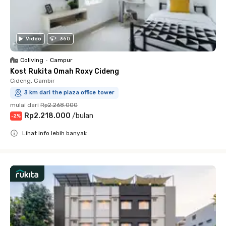
Video
360
Coliving
•
Campur
Kost Rukita Omah Roxy Cideng
Cideng, Gambir
3 km dari the plaza office tower
mulai dari
Rp2.268.000
Rp2.218.000
/
bulan
-
2
%
Lihat info lebih banyak
Close