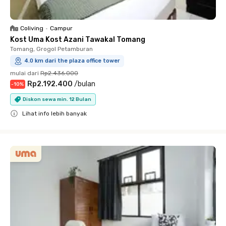
Coliving
•
Campur
Kost Uma Kost Azani Tawakal Tomang
Tomang, Grogol Petamburan
4.0 km dari the plaza office tower
mulai dari
Rp2.436.000
Rp2.192.400
/
bulan
-
10
%
Diskon sewa min. 12 Bulan
Lihat info lebih banyak
Close