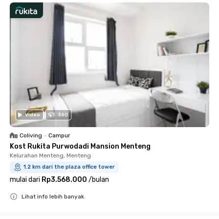
Video
360
Coliving
•
Campur
Kost Rukita Purwodadi Mansion Menteng
Kelurahan Menteng, Menteng
1.2 km dari the plaza office tower
mulai dari
Rp3.568.000
/
bulan
Lihat info lebih banyak
Close