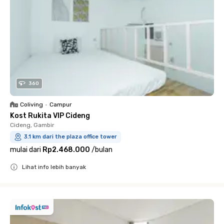
360
Coliving
•
Campur
Kost Rukita VIP Cideng
Cideng, Gambir
3.1 km dari the plaza office tower
mulai dari
Rp2.468.000
/
bulan
Lihat info lebih banyak
Close