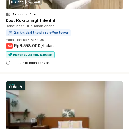
Video
360
Coliving
•
Putri
Kost Rukita Eight Benhil
Bendungan Hilir, Tanah Abang
2.6 km dari the plaza office tower
mulai dari
Rp3.818.000
Rp3.558.000
/
bulan
-
6
%
Diskon sewa min. 12 Bulan
Lihat info lebih banyak
Close