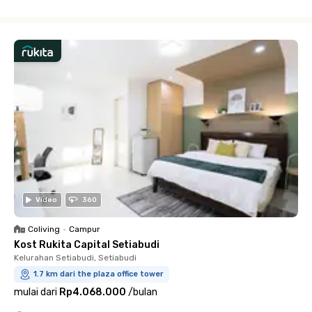
Close
Video
360
Coliving
•
Campur
Kost Rukita Capital Setiabudi
Kelurahan Setiabudi, Setiabudi
1.7 km dari the plaza office tower
mulai dari
Rp4.068.000
/
bulan