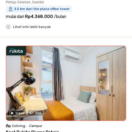
Petojo Selatan, Gambir
2.5 km dari the plaza office tower
mulai dari
Rp4.368.000
/
bulan
Lihat info lebih banyak
Close
Video
360
Coliving
•
Campur