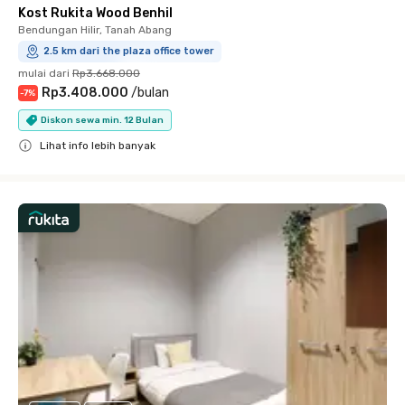
Kost Rukita Wood Benhil
Bendungan Hilir, Tanah Abang
2.5 km dari the plaza office tower
mulai dari
Rp3.668.000
Rp3.408.000
/
bulan
-
7
%
Diskon sewa min. 12 Bulan
Lihat info lebih banyak
Close