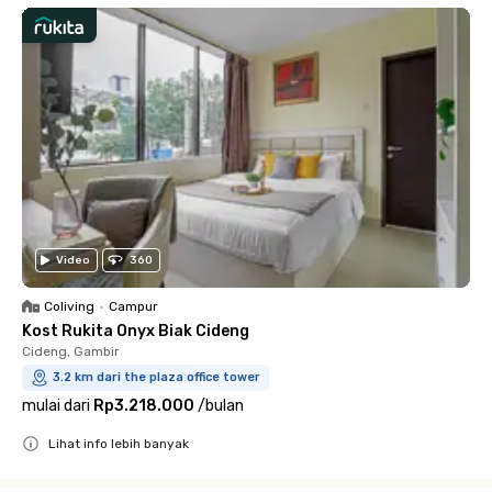
Video
360
Coliving
•
Campur
Kost Rukita Onyx Biak Cideng
Cideng, Gambir
3.2 km dari the plaza office tower
mulai dari
Rp3.218.000
/
bulan
Lihat info lebih banyak
Close