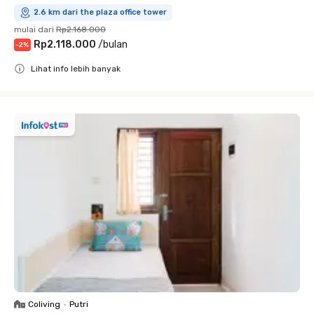
2.6 km dari the plaza office tower
mulai dari
Rp2.168.000
Rp2.118.000
/
bulan
-
2
%
Lihat info lebih banyak
Close
Coliving
•
Putri