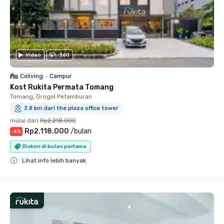
Video
360
Coliving
•
Campur
Kost Rukita Permata Tomang
Tomang, Grogol Petamburan
3.8 km dari the plaza office tower
mulai dari
Rp2.218.000
Rp2.118.000
/
bulan
-
4
%
Diskon di bulan pertama
Lihat info lebih banyak
Close