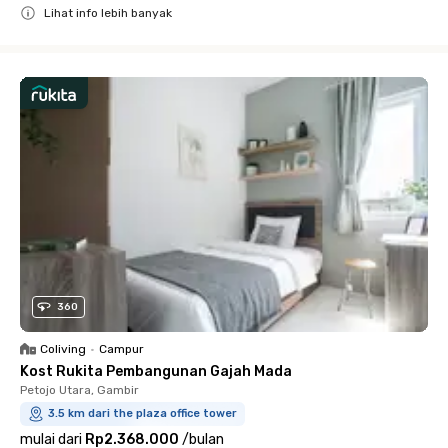
Lihat info lebih banyak
Close
360
Coliving
•
Campur
Kost Rukita Pembangunan Gajah Mada
Petojo Utara, Gambir
3.5 km dari the plaza office tower
mulai dari
Rp2.368.000
/
bulan