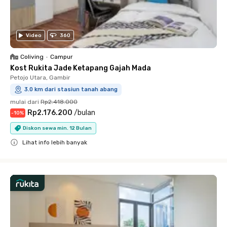
Video
360
Coliving
•
Campur
Kost Rukita Jade Ketapang Gajah Mada
Petojo Utara, Gambir
3.0 km dari stasiun tanah abang
mulai dari
Rp2.418.000
Rp2.176.200
/
bulan
-
10
%
Diskon sewa min. 12 Bulan
Lihat info lebih banyak
Close