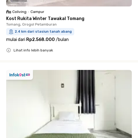
Coliving
•
Campur
Kost Rukita Winter Tawakal Tomang
Tomang, Grogol Petamburan
2.4 km dari stasiun tanah abang
mulai dari
Rp2.568.000
/
bulan
Lihat info lebih banyak
Close