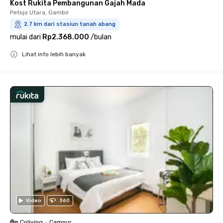
Kost Rukita Pembangunan Gajah Mada
Petojo Utara, Gambir
2.7 km dari stasiun tanah abang
mulai dari
Rp2.368.000
/
bulan
Lihat info lebih banyak
Close
Video
360
Coliving
•
Campur