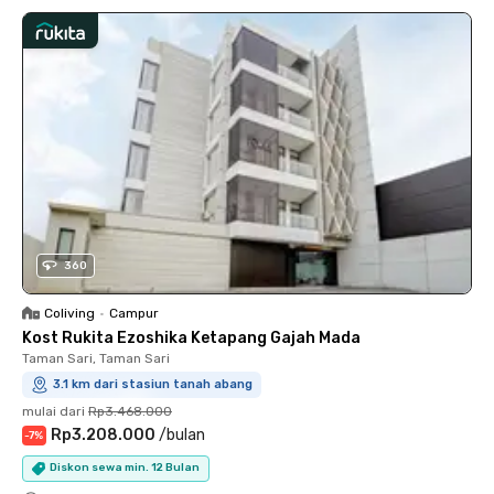
360
Coliving
•
Campur
Kost Rukita Ezoshika Ketapang Gajah Mada
Taman Sari, Taman Sari
3.1 km dari stasiun tanah abang
mulai dari
Rp3.468.000
Rp3.208.000
/
bulan
-
7
%
Diskon sewa min. 12 Bulan