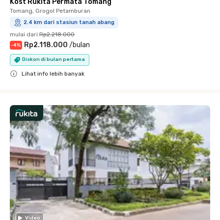
Kost Rukita Permata Tomang
Tomang, Grogol Petamburan
2.4 km dari stasiun tanah abang
mulai dari
Rp2.218.000
Rp2.118.000
/
bulan
-
4
%
Diskon di bulan pertama
Lihat info lebih banyak
Close
Video