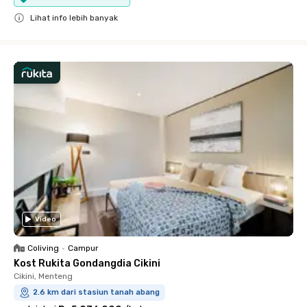
Lihat info lebih banyak
Close
Video
Coliving
•
Campur
Kost Rukita Gondangdia Cikini
Cikini, Menteng
2.6 km dari stasiun tanah abang