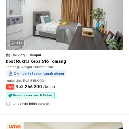
360
Coliving
•
Campur
Kost Rukita Kepa 616 Tomang
Tomang, Grogol Petamburan
2 km dari stasiun tanah abang
mulai dari
Rp2.518.000
Rp2.266.200
/
bulan
-
10
%
Diskon sewa min. 12 Bulan
Lihat info lebih banyak
Close