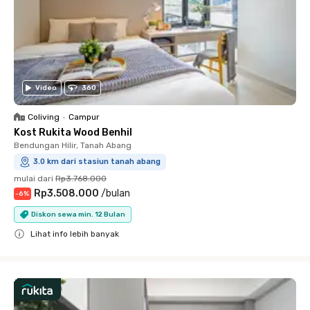
Video
360
Coliving
•
Campur
Kost Rukita Wood Benhil
Bendungan Hilir, Tanah Abang
3.0 km dari stasiun tanah abang
mulai dari
Rp3.768.000
Rp3.508.000
/
bulan
-
6
%
Diskon sewa min. 12 Bulan
Lihat info lebih banyak
Close