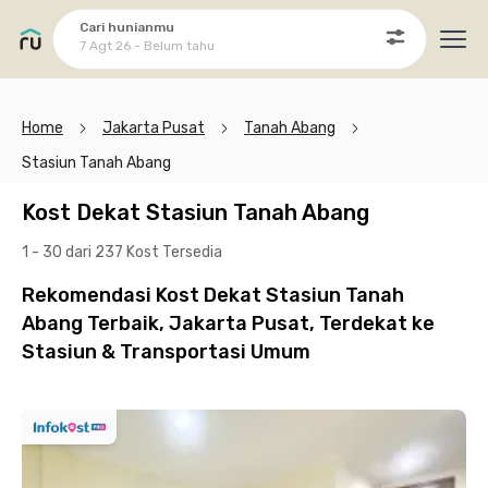
Cari hunianmu
7 Agt 26 - Belum tahu
Ope
Home
Jakarta Pusat
Tanah Abang
Stasiun Tanah Abang
Kost Dekat Stasiun Tanah Abang
1 - 30 dari 237 Kost
Tersedia
Rekomendasi Kost Dekat Stasiun Tanah
Abang Terbaik, Jakarta Pusat, Terdekat ke
Stasiun & Transportasi Umum