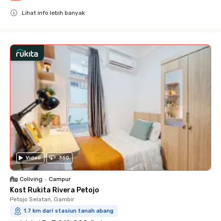
Lihat info lebih banyak
Close
Video
360
Coliving
•
Campur
Kost Rukita Rivera Petojo
Petojo Selatan, Gambir
1.7 km dari stasiun tanah abang