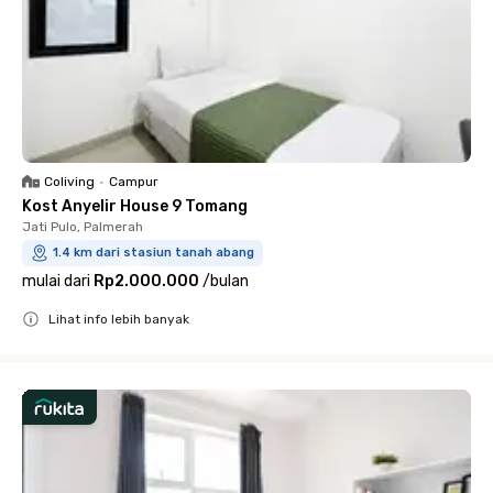
Coliving
•
Campur
Kost Anyelir House 9 Tomang
Jati Pulo, Palmerah
1.4 km dari stasiun tanah abang
mulai dari
Rp2.000.000
/
bulan
Lihat info lebih banyak
Close