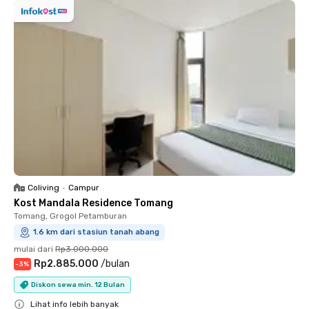
Coliving
•
Campur
Kost Mandala Residence Tomang
Tomang, Grogol Petamburan
1.6 km dari stasiun tanah abang
mulai dari
Rp3.000.000
Rp2.885.000
/
bulan
-
3
%
Diskon sewa min. 12 Bulan
Lihat info lebih banyak