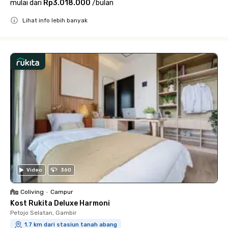
mulai dari
Rp3.018.000
/
bulan
Lihat info lebih banyak
Close
Video
360
Coliving
•
Campur
Kost Rukita Deluxe Harmoni
Petojo Selatan, Gambir
1.7 km dari stasiun tanah abang