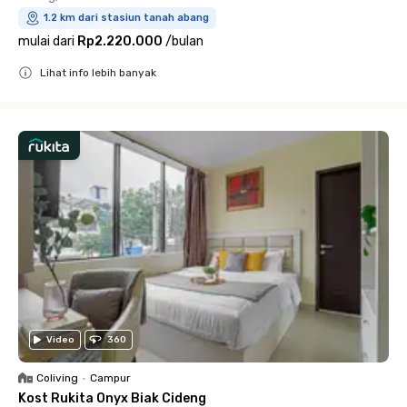
1.2 km dari stasiun tanah abang
mulai dari
Rp2.220.000
/
bulan
Lihat info lebih banyak
Close
Video
360
Coliving
•
Campur
Kost Rukita Onyx Biak Cideng