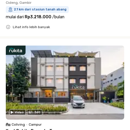
Cideng, Gambir
2.1 km dari stasiun tanah abang
mulai dari
Rp3.218.000
/
bulan
Lihat info lebih banyak
Close
Video
360
Coliving
•
Campur