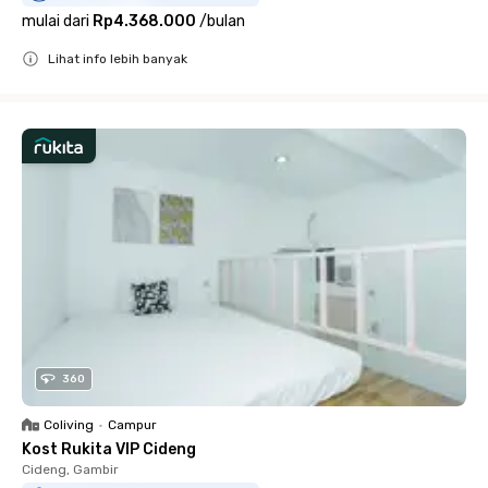
mulai dari
Rp4.368.000
/
bulan
Lihat info lebih banyak
Close
360
Coliving
•
Campur
Kost Rukita VIP Cideng
Cideng, Gambir