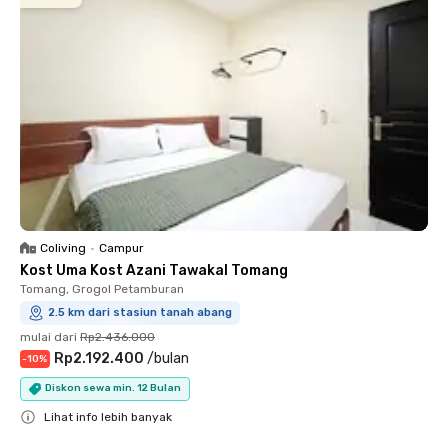
Coliving
•
Campur
Kost Uma Kost Azani Tawakal Tomang
Tomang, Grogol Petamburan
2.5 km dari stasiun tanah abang
mulai dari
Rp2.436.000
Rp2.192.400
/
bulan
-
10
%
Diskon sewa min. 12 Bulan
Lihat info lebih banyak
Close