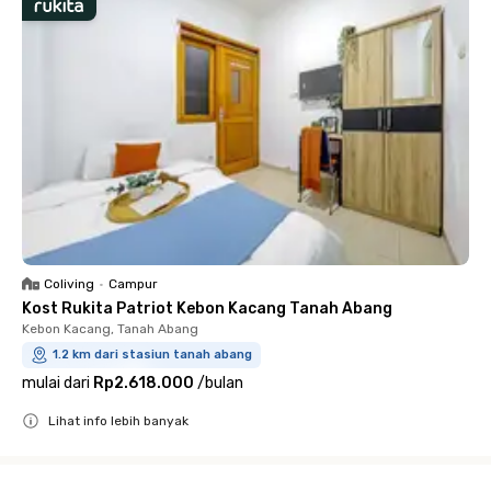
Coliving
•
Campur
Kost Rukita Patriot Kebon Kacang Tanah Abang
Kebon Kacang, Tanah Abang
1.2 km dari stasiun tanah abang
mulai dari
Rp2.618.000
/
bulan
Lihat info lebih banyak
Close