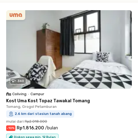
360
Coliving
•
Campur
Kost Uma Kost Topaz Tawakal Tomang
Tomang, Grogol Petamburan
2.6 km dari stasiun tanah abang
mulai dari
Rp2.018.000
Rp1.816.200
/
bulan
-
10
%
Diskon sewa min. 12 Bulan