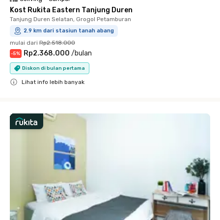
Kost Rukita Eastern Tanjung Duren
Tanjung Duren Selatan, Grogol Petamburan
2.9 km dari stasiun tanah abang
mulai dari
Rp2.518.000
Rp2.368.000
/
bulan
-
5
%
Diskon di bulan pertama
Lihat info lebih banyak
Close