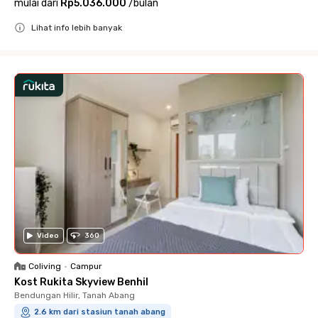
mulai dari
Rp5.036.000
/
bulan
Lihat info lebih banyak
Close
Video
360
Coliving
•
Campur
Kost Rukita Skyview Benhil
Bendungan Hilir, Tanah Abang
2.6 km dari stasiun tanah abang