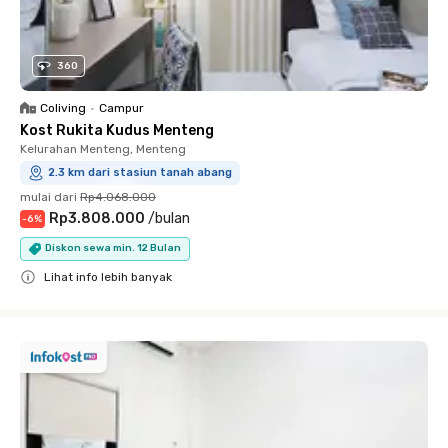
360
Coliving
•
Campur
Kost Rukita Kudus Menteng
Kelurahan Menteng, Menteng
2.3 km dari stasiun tanah abang
mulai dari
Rp4.068.000
Rp3.808.000
/
bulan
-
6
%
Diskon sewa min. 12 Bulan
Lihat info lebih banyak
Close