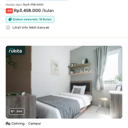
mulai dari
Rp3.718.000
Rp3.458.000
/
bulan
-
6
%
Diskon sewa min. 12 Bulan
Lihat info lebih banyak
Close
360
Coliving
•
Campur