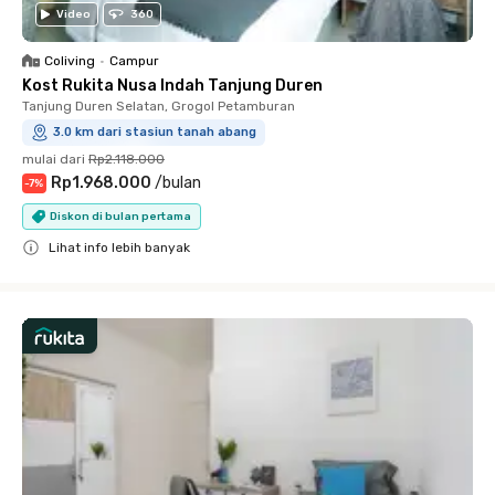
Video
360
Coliving
•
Campur
Kost Rukita Nusa Indah Tanjung Duren
Tanjung Duren Selatan, Grogol Petamburan
3.0 km dari stasiun tanah abang
mulai dari
Rp2.118.000
Rp1.968.000
/
bulan
-
7
%
Diskon di bulan pertama
Lihat info lebih banyak
Close