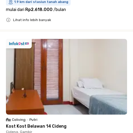
1.9 km dari stasiun tanah abang
mulai dari
Rp2.618.000
/
bulan
Lihat info lebih banyak
Close
Coliving
•
Putri
Kost Kost Belawan 14 Cideng
Cideng, Gambir