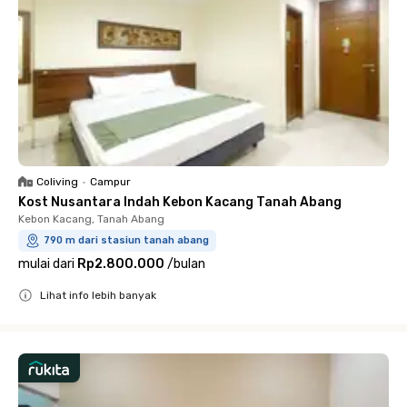
Coliving
•
Campur
Kost Nusantara Indah Kebon Kacang Tanah Abang
Kebon Kacang, Tanah Abang
790 m dari stasiun tanah abang
mulai dari
Rp2.800.000
/
bulan
Lihat info lebih banyak
Close