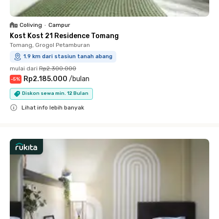
Coliving
•
Campur
Kost Kost 21 Residence Tomang
Tomang, Grogol Petamburan
1.9 km dari stasiun tanah abang
mulai dari
Rp2.300.000
Rp2.185.000
/
bulan
-
5
%
Diskon sewa min. 12 Bulan
Lihat info lebih banyak
Close