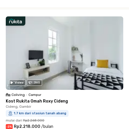
Close
Video
360
Coliving
•
Campur
Kost Rukita Omah Roxy Cideng
Cideng, Gambir
1.7 km dari stasiun tanah abang
mulai dari
Rp2.268.000
Rp2.218.000
/
bulan
-
2
%