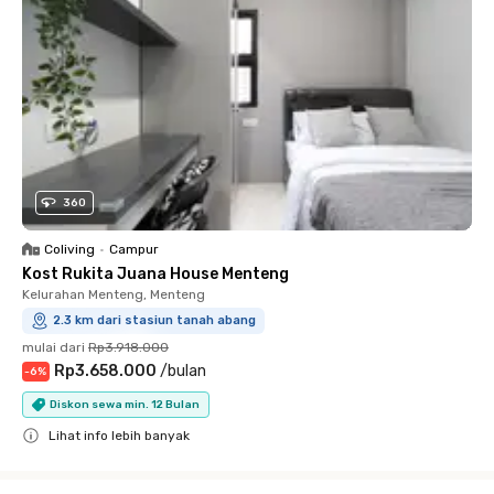
360
Coliving
•
Campur
Kost Rukita Juana House Menteng
Kelurahan Menteng, Menteng
2.3 km dari stasiun tanah abang
mulai dari
Rp3.918.000
Rp3.658.000
/
bulan
-
6
%
Diskon sewa min. 12 Bulan
Lihat info lebih banyak
Close