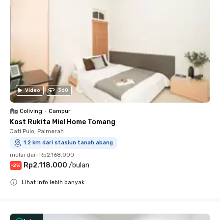
Video
360
Coliving
•
Campur
Kost Rukita Miel Home Tomang
Jati Pulo, Palmerah
1.2 km dari stasiun tanah abang
mulai dari
Rp2.168.000
Rp2.118.000
/
bulan
-
2
%
Lihat info lebih banyak
Close