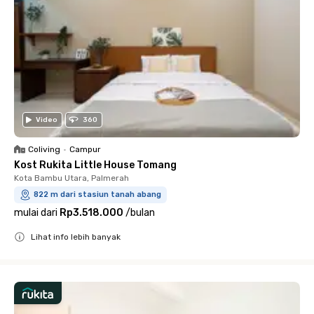
Video
360
Coliving
•
Campur
Kost Rukita Little House Tomang
Kota Bambu Utara, Palmerah
822 m dari stasiun tanah abang
mulai dari
Rp3.518.000
/
bulan
Lihat info lebih banyak
Close