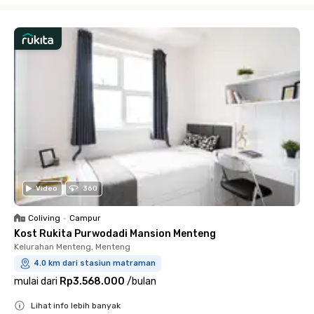
Video
360
Coliving
•
Campur
Kost Rukita Purwodadi Mansion Menteng
Kelurahan Menteng, Menteng
4.0 km dari stasiun matraman
mulai dari
Rp3.568.000
/
bulan
Lihat info lebih banyak