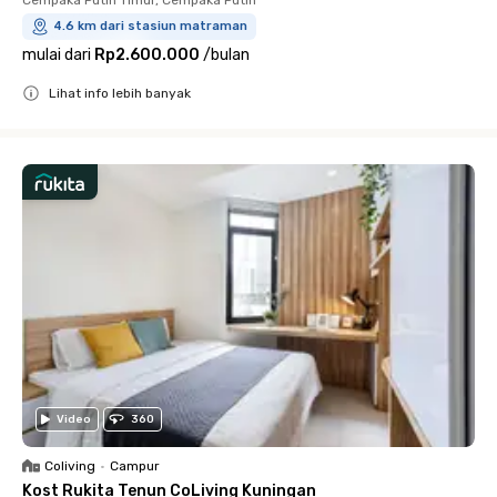
Cempaka Putih Timur, Cempaka Putih
4.6 km dari stasiun matraman
mulai dari
Rp2.600.000
/
bulan
Lihat info lebih banyak
Close
Video
360
Coliving
•
Campur
Kost Rukita Tenun CoLiving Kuningan