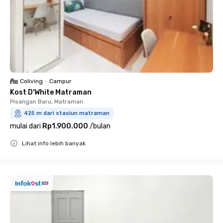
Coliving
•
Campur
Kost D'White Matraman
Pisangan Baru, Matraman
425 m dari stasiun matraman
mulai dari
Rp1.900.000
/
bulan
Lihat info lebih banyak
Close