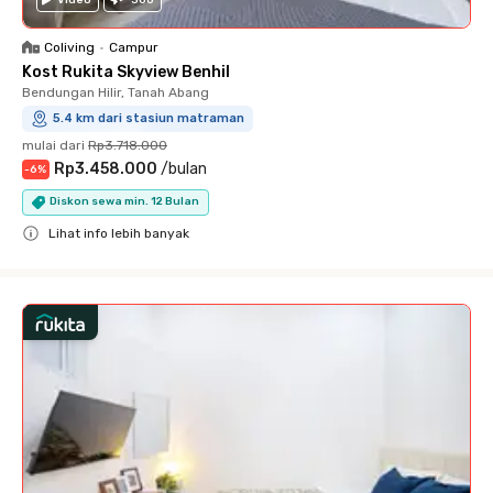
Coliving
•
Campur
Kost Rukita Skyview Benhil
Bendungan Hilir, Tanah Abang
5.4 km dari stasiun matraman
mulai dari
Rp3.718.000
Rp3.458.000
/
bulan
-
6
%
Diskon sewa min. 12 Bulan
Lihat info lebih banyak
Close