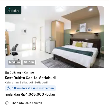
Video
360
Coliving
•
Campur
Kost Rukita Capital Setiabudi
Kelurahan Setiabudi, Setiabudi
3.8 km dari stasiun matraman
mulai dari
Rp4.068.000
/
bulan
Lihat info lebih banyak
Close