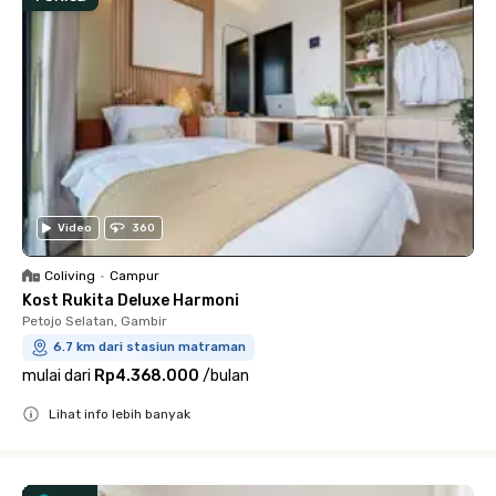
Video
360
Coliving
•
Campur
Kost Rukita Deluxe Harmoni
Petojo Selatan, Gambir
6.7 km dari stasiun matraman
mulai dari
Rp4.368.000
/
bulan
Lihat info lebih banyak
Close