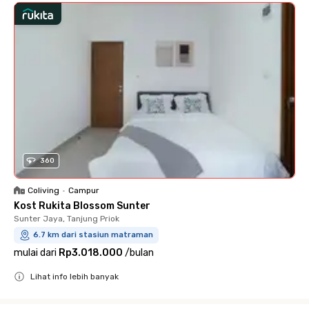
360
Coliving
•
Campur
Kost Rukita Blossom Sunter
Sunter Jaya, Tanjung Priok
6.7 km dari stasiun matraman
mulai dari
Rp3.018.000
/
bulan
Lihat info lebih banyak
Close