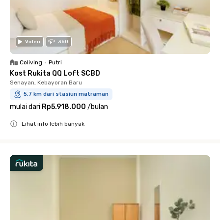
Video
360
Coliving
•
Putri
Kost Rukita QQ Loft SCBD
Senayan, Kebayoran Baru
5.7 km dari stasiun matraman
mulai dari
Rp5.918.000
/
bulan
Lihat info lebih banyak
Close