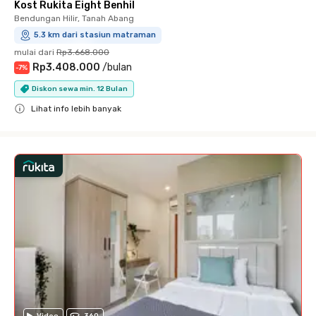
Kost Rukita Eight Benhil
Bendungan Hilir, Tanah Abang
5.3 km dari stasiun matraman
mulai dari
Rp3.668.000
Rp3.408.000
/
bulan
-
7
%
Diskon sewa min. 12 Bulan
Lihat info lebih banyak
Close
Video
360