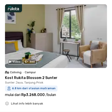
Video
360
Coliving
•
Campur
Kost Rukita Blossom 2 Sunter
Sunter Jaya, Tanjung Priok
6.8 km dari stasiun matraman
mulai dari
Rp3.268.000
/
bulan
Lihat info lebih banyak
Close