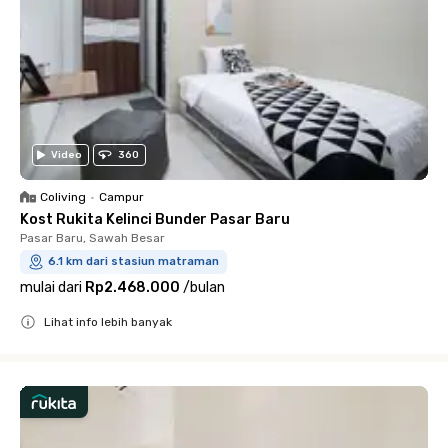
Video
360
Coliving
•
Campur
Kost Rukita Kelinci Bunder Pasar Baru
Pasar Baru, Sawah Besar
6.1 km dari stasiun matraman
mulai dari
Rp2.468.000
/
bulan
Lihat info lebih banyak
Close