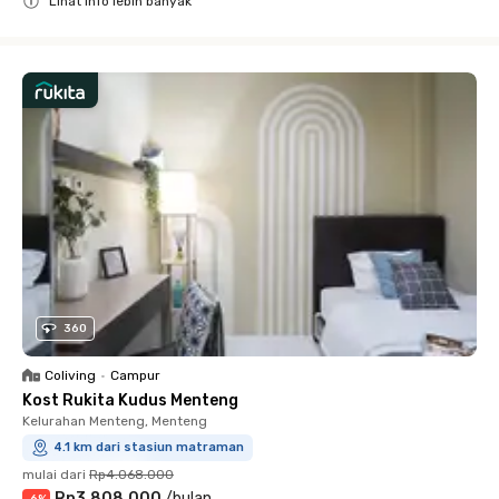
Lihat info lebih banyak
Close
360
Coliving
•
Campur
Kost Rukita Kudus Menteng
Kelurahan Menteng, Menteng
4.1 km dari stasiun matraman
mulai dari
Rp4.068.000
Rp3.808.000
/
bulan