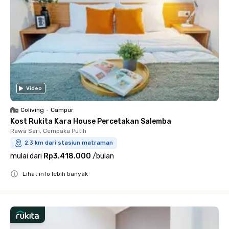
Video
Coliving
•
Campur
Kost Rukita Kara House Percetakan Salemba
Rawa Sari, Cempaka Putih
2.3 km dari stasiun matraman
mulai dari
Rp3.418.000
/
bulan
Lihat info lebih banyak
Close