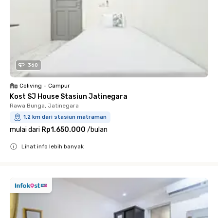
360
Coliving
•
Campur
Kost SJ House Stasiun Jatinegara
Rawa Bunga, Jatinegara
1.2 km dari stasiun matraman
mulai dari
Rp1.650.000
/
bulan
Lihat info lebih banyak
Close