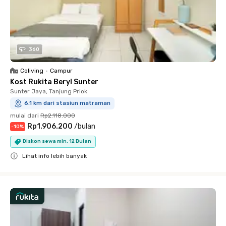
360
Coliving
•
Campur
Kost Rukita Beryl Sunter
Sunter Jaya, Tanjung Priok
6.1 km dari stasiun matraman
mulai dari
Rp2.118.000
Rp1.906.200
/
bulan
-
10
%
Diskon sewa min. 12 Bulan
Lihat info lebih banyak
Close