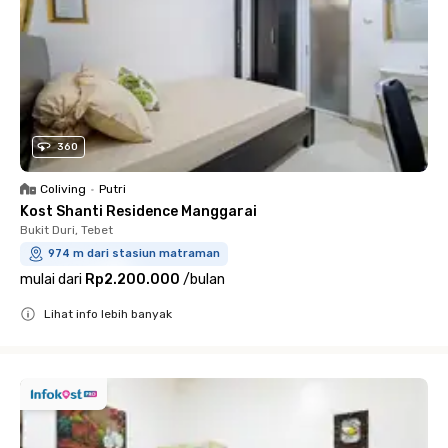
360
Coliving
•
Putri
Kost Shanti Residence Manggarai
Bukit Duri, Tebet
974 m dari stasiun matraman
mulai dari
Rp2.200.000
/
bulan
Lihat info lebih banyak
Close