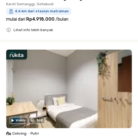
Karet Semanggi, Setiabudi
4.6 km dari stasiun matraman
mulai dari
Rp4.918.000
/
bulan
Lihat info lebih banyak
Close
Video
360
Coliving
•
Putri