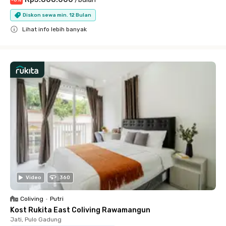
-
6
%
Diskon sewa min. 12 Bulan
Lihat info lebih banyak
Close
Video
360
Coliving
•
Putri
Kost Rukita East Coliving Rawamangun
Jati, Pulo Gadung