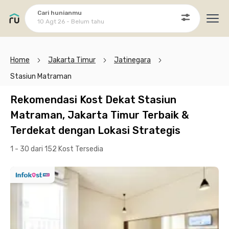
Cari hunianmu
10 Agt 26 - Belum tahu
Ope
Home
Jakarta Timur
Jatinegara
Stasiun Matraman
Rekomendasi Kost Dekat Stasiun
Matraman, Jakarta Timur Terbaik &
Terdekat dengan Lokasi Strategis
1 - 30 dari 152 Kost
Tersedia