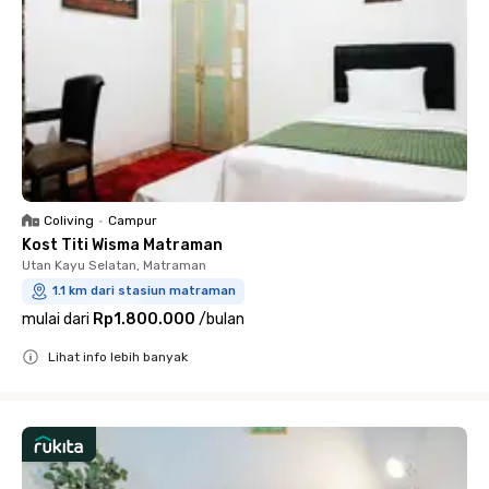
Coliving
•
Campur
Kost Titi Wisma Matraman
Utan Kayu Selatan, Matraman
1.1 km dari stasiun matraman
mulai dari
Rp1.800.000
/
bulan
Lihat info lebih banyak
Close