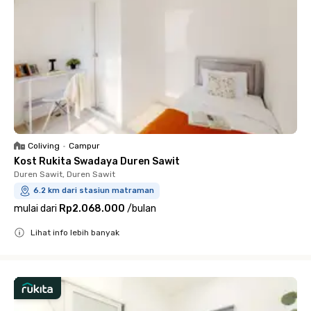
Coliving
•
Campur
Kost Rukita Swadaya Duren Sawit
Duren Sawit, Duren Sawit
6.2 km dari stasiun matraman
mulai dari
Rp2.068.000
/
bulan
Lihat info lebih banyak
Close