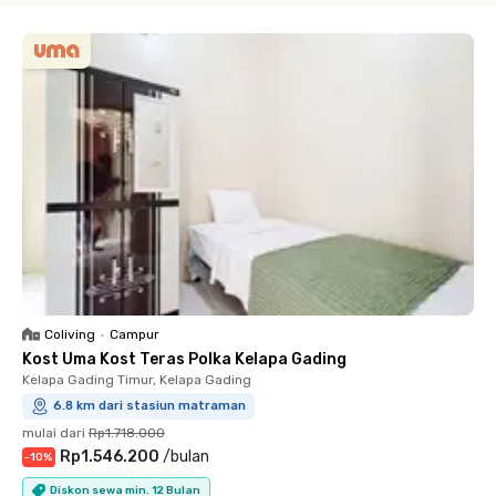
Coliving
•
Campur
Kost Uma Kost Teras Polka Kelapa Gading
Kelapa Gading Timur, Kelapa Gading
6.8 km dari stasiun matraman
mulai dari
Rp1.718.000
Rp1.546.200
/
bulan
-
10
%
Diskon sewa min. 12 Bulan