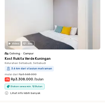
Video
360
Coliving
•
Campur
Kost Rukita Verde Kuningan
Kelurahan Setiabudi, Setiabudi
3.6 km dari stasiun matraman
mulai dari
Rp3.568.000
Rp3.308.000
/
bulan
-
7
%
Diskon sewa min. 12 Bulan
Lihat info lebih banyak
Close