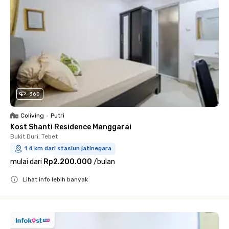
360
Coliving
•
Putri
Kost Shanti Residence Manggarai
Bukit Duri, Tebet
1.4 km dari stasiun jatinegara
mulai dari
Rp2.200.000
/
bulan
Lihat info lebih banyak
Close