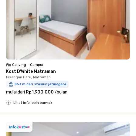
Coliving
•
Campur
Kost D'White Matraman
Pisangan Baru, Matraman
863 m dari stasiun jatinegara
mulai dari
Rp1.900.000
/
bulan
Lihat info lebih banyak
Close