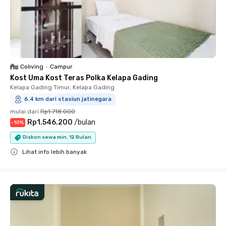
Coliving
•
Campur
Kost Uma Kost Teras Polka Kelapa Gading
Kelapa Gading Timur, Kelapa Gading
6.4 km dari stasiun jatinegara
mulai dari
Rp1.718.000
Rp1.546.200
/
bulan
-
10
%
Diskon sewa min. 12 Bulan
Lihat info lebih banyak
Close