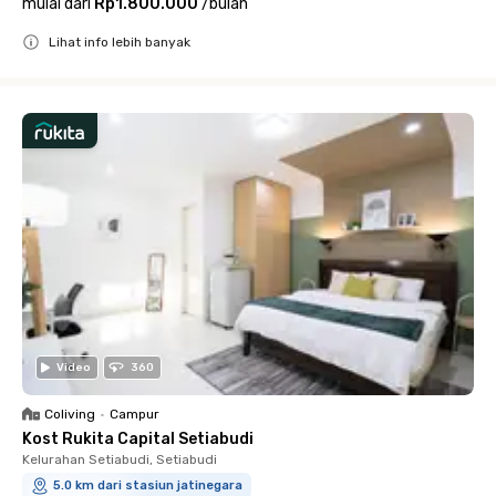
mulai dari
Rp1.800.000
/
bulan
Lihat info lebih banyak
Close
Video
360
Coliving
•
Campur
Kost Rukita Capital Setiabudi
Kelurahan Setiabudi, Setiabudi
5.0 km dari stasiun jatinegara