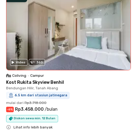
Video
360
Coliving
•
Campur
Kost Rukita Skyview Benhil
Bendungan Hilir, Tanah Abang
6.5 km dari stasiun jatinegara
mulai dari
Rp3.718.000
Rp3.458.000
/
bulan
-
6
%
Diskon sewa min. 12 Bulan
Lihat info lebih banyak
Close