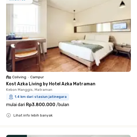
Coliving
•
Campur
Kost Azka Living by Hotel Azka Matraman
Kebon Manggis, Matraman
1.4 km dari stasiun jatinegara
mulai dari
Rp3.800.000
/
bulan
Lihat info lebih banyak
Close