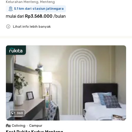
Kelurahan Menteng, Menteng
5.1 km dari stasiun jatinegara
mulai dari
Rp3.568.000
/
bulan
Lihat info lebih banyak
Close
360
Coliving
•
Campur