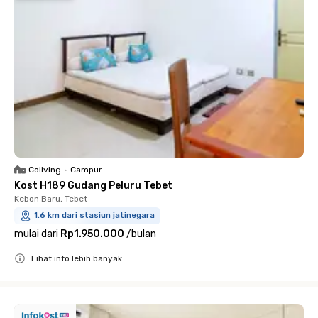
Coliving
•
Campur
Kost H189 Gudang Peluru Tebet
Kebon Baru, Tebet
1.6 km dari stasiun jatinegara
mulai dari
Rp1.950.000
/
bulan
Lihat info lebih banyak
Close