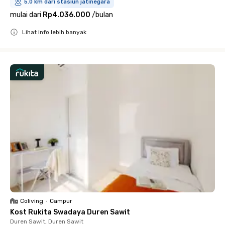
5.0 km dari stasiun jatinegara
mulai dari
Rp4.036.000
/
bulan
Lihat info lebih banyak
Close
Coliving
•
Campur
Kost Rukita Swadaya Duren Sawit
Duren Sawit, Duren Sawit