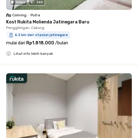
Video
360
Coliving
•
Putra
Kost Rukita Molienda Jatinegara Baru
Penggilingan, Cakung
6.2 km dari stasiun jatinegara
mulai dari
Rp1.818.000
/
bulan
Lihat info lebih banyak
Close