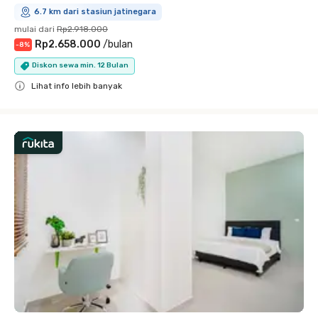
6.7 km dari stasiun jatinegara
mulai dari
Rp2.918.000
Rp2.658.000
/
bulan
-
8
%
Diskon sewa min. 12 Bulan
Lihat info lebih banyak
Close