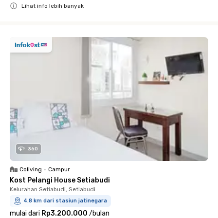
Lihat info lebih banyak
Close
360
Coliving
•
Campur
Kost Pelangi House Setiabudi
Kelurahan Setiabudi, Setiabudi
4.8 km dari stasiun jatinegara
mulai dari
Rp3.200.000
/
bulan