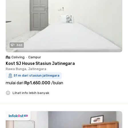
360
Coliving
•
Campur
Kost SJ House Stasiun Jatinegara
Rawa Bunga, Jatinegara
51 m dari stasiun jatinegara
mulai dari
Rp1.650.000
/
bulan
Lihat info lebih banyak
Close