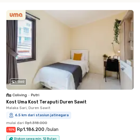
360
Coliving
•
Putri
Kost Uma Kost Teraputi Duren Sawit
Malaka Sari, Duren Sawit
6.5 km dari stasiun jatinegara
mulai dari
Rp1.318.000
Rp1.186.200
/
bulan
-
10
%
Diskon sewa min. 12 Bulan