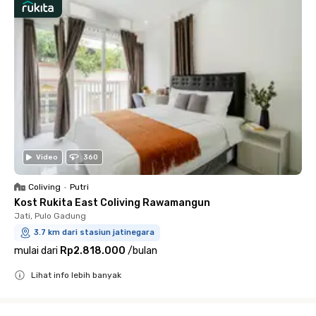
Video
360
Coliving
•
Putri
Kost Rukita East Coliving Rawamangun
Jati, Pulo Gadung
3.7 km dari stasiun jatinegara
mulai dari
Rp2.818.000
/
bulan
Lihat info lebih banyak
Close