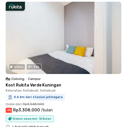
Video
360
Coliving
•
Campur
Kost Rukita Verde Kuningan
Kelurahan Setiabudi, Setiabudi
4.6 km dari stasiun jatinegara
mulai dari
Rp3.568.000
Rp3.308.000
/
bulan
-
7
%
Diskon sewa min. 12 Bulan
Lihat info lebih banyak