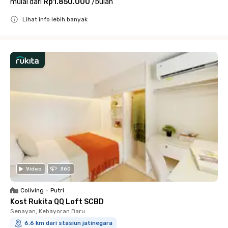
mulai dari
Rp1.850.000
/
bulan
Lihat info lebih banyak
Close
Video
360
Coliving
•
Putri
Kost Rukita QQ Loft SCBD
Senayan, Kebayoran Baru
6.6 km dari stasiun jatinegara