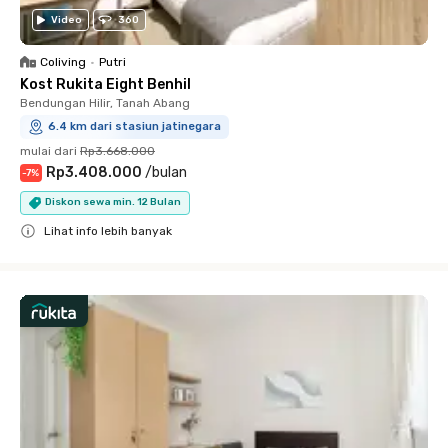
Video
360
Coliving
•
Putri
Kost Rukita Eight Benhil
Bendungan Hilir, Tanah Abang
6.4 km dari stasiun jatinegara
mulai dari
Rp3.668.000
Rp3.408.000
/
bulan
-
7
%
Diskon sewa min. 12 Bulan
Lihat info lebih banyak
Close