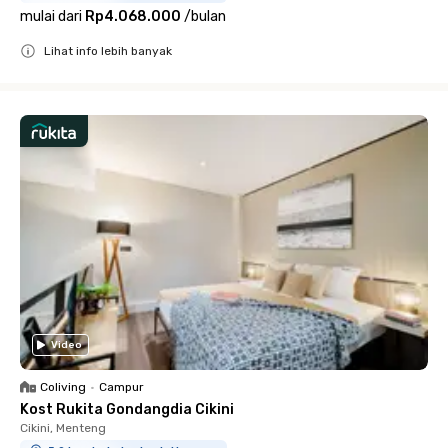
mulai dari
Rp4.068.000
/
bulan
Lihat info lebih banyak
Close
Video
Coliving
•
Campur
Kost Rukita Gondangdia Cikini
Cikini, Menteng