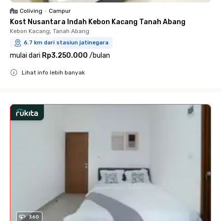
Coliving
•
Campur
Kost Nusantara Indah Kebon Kacang Tanah Abang
Kebon Kacang, Tanah Abang
6.7 km dari stasiun jatinegara
mulai dari
Rp3.250.000
/
bulan
Lihat info lebih banyak
Close
360