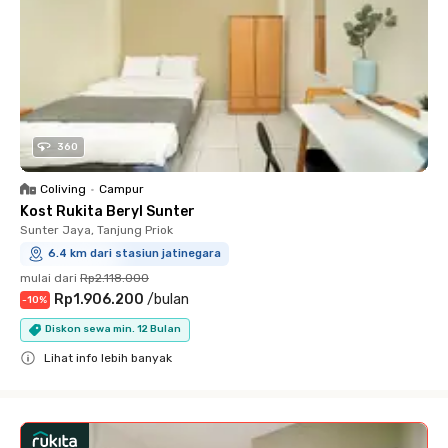
360
Coliving
•
Campur
Kost Rukita Beryl Sunter
Sunter Jaya, Tanjung Priok
6.4 km dari stasiun jatinegara
mulai dari
Rp2.118.000
Rp1.906.200
/
bulan
-
10
%
Diskon sewa min. 12 Bulan
Lihat info lebih banyak
Close