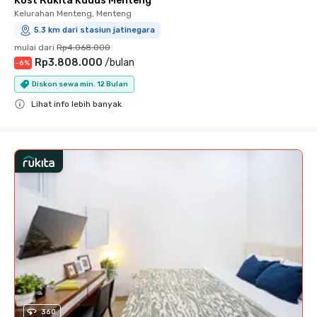
Kost Rukita Kudus Menteng
Kelurahan Menteng, Menteng
5.3 km dari stasiun jatinegara
mulai dari
Rp4.068.000
Rp3.808.000
/
bulan
-
6
%
Diskon sewa min. 12 Bulan
Lihat info lebih banyak
Close
360