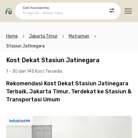
Cari hunianmu
10 Agt 26 - Belum tahu
Ope
Home
Jakarta Timur
Matraman
Stasiun Jatinegara
Kost Dekat Stasiun Jatinegara
1 - 30 dari 143 Kost
Tersedia
Rekomendasi Kost Dekat Stasiun Jatinegara
Terbaik, Jakarta Timur, Terdekat ke Stasiun &
Transportasi Umum