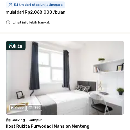
5.1 km dari stasiun jatinegara
mulai dari
Rp2.068.000
/
bulan
Lihat info lebih banyak
Close
Video
360
Coliving
•
Campur
Kost Rukita Purwodadi Mansion Menteng