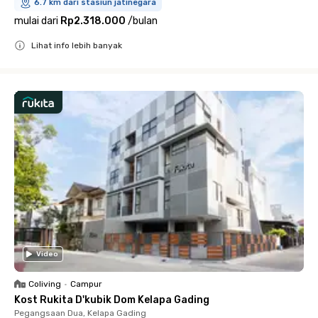
6.7 km dari stasiun jatinegara
mulai dari
Rp2.318.000
/
bulan
Lihat info lebih banyak
Close
Video
Coliving
•
Campur
Kost Rukita D'kubik Dom Kelapa Gading
Pegangsaan Dua, Kelapa Gading