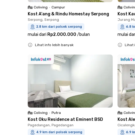
Coliving
•
Campur
Colivi
Kost A'ang & Rindu Homestay Serpong
Kost Ka
Serpong, Serpong
Jurang Ma
2.8 km dari polsek serpong
6.8 k
mulai dari
Rp2.000.000
/
bulan
mulai dar
Lihat info lebih banyak
Lihat 
Close
Close
Coliving
•
Putra
Colivi
Kost Oku Residence at Eminent BSD
Kost Al
Pagedangan, Pagedangan
Cicaleng
4.9 km dari polsek serpong
6.9 k