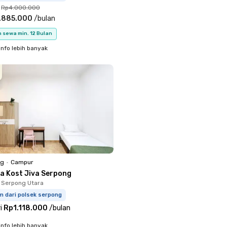
Rp4.000.000
.885.000
/
bulan
 sewa min. 12 Bulan
info lebih banyak
ng
•
Campur
a Kost Jiva Serpong
 Serpong Utara
m dari polsek serpong
i
Rp1.118.000
/
bulan
info lebih banyak