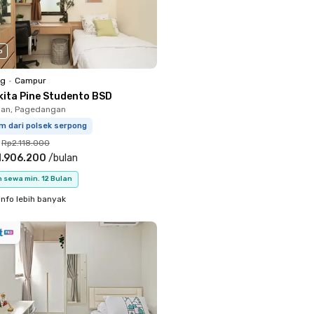
o
ng
•
Campur
kita Pine Studento BSD
an, Pagedangan
m dari polsek serpong
Rp2.118.000
1.906.200
/
bulan
 sewa min. 12 Bulan
info lebih banyak