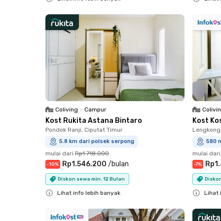
Close
Close
Coliving
•
Campur
Colivi
Kost Rukita Astana Bintaro
Kost Ko
Pondok Ranji, Ciputat Timur
Lengkong
5.8 km dari polsek serpong
580 m
mulai dari
Rp1.718.000
mulai dari
Rp1.546.200
/
bulan
Rp1
-
10
%
-
7
%
Diskon sewa min. 12 Bulan
Diskon
Lihat info lebih banyak
Lihat 
Close
Close