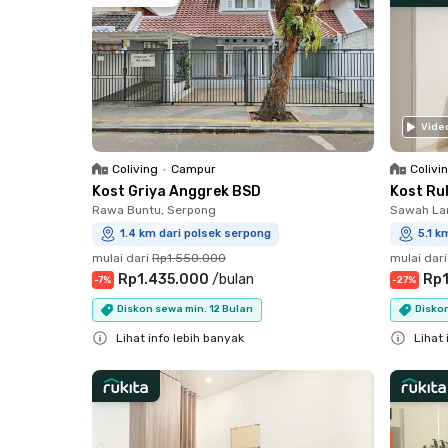
Vide
Coliving
•
Campur
Colivi
Kost Griya Anggrek BSD
Kost Ru
Rawa Buntu, Serpong
Sawah Lam
1.4 km dari polsek serpong
5.1 k
mulai dari
Rp1.550.000
mulai dari
Rp1.435.000
/
bulan
Rp1
-
7
%
-
27
%
Diskon sewa min. 12 Bulan
Diskon
Lihat info lebih banyak
Lihat 
Close
Close