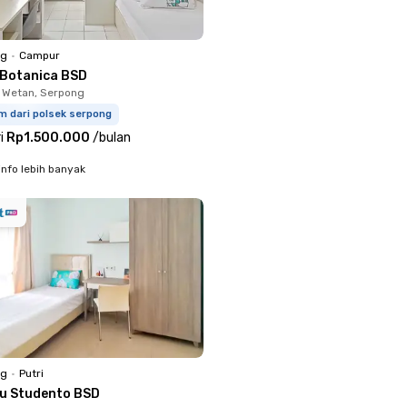
ng
•
Campur
 Botanica BSD
 Wetan, Serpong
m dari polsek serpong
i
Rp1.500.000
/
bulan
info lebih banyak
ng
•
Putri
ru Studento BSD