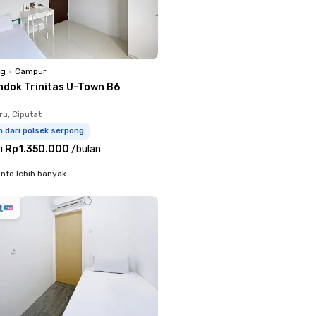
ng
•
Campur
ndok Trinitas U-Town B6
u, Ciputat
m dari polsek serpong
i
Rp1.350.000
/
bulan
info lebih banyak