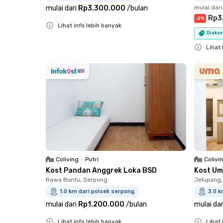
mulai dari
Rp3.300.000
/
bulan
mulai dari
Rp3
-
2
%
Lihat info lebih banyak
Diskon
Close
Lihat 
Close
Coliving
•
Putri
Colivi
Kost Pandan Anggrek Loka BSD
Kost Um
Rawa Buntu, Serpong
Jelupang,
1.0 km dari polsek serpong
3.0 k
mulai dari
Rp1.200.000
/
bulan
mulai dar
Lihat info lebih banyak
Lihat 