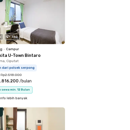
o
360
ng
•
Campur
kita U-Town Bintaro
a, Ciputat
m dari polsek serpong
Rp2.518.000
.816.200
/
bulan
 sewa min. 12 Bulan
info lebih banyak