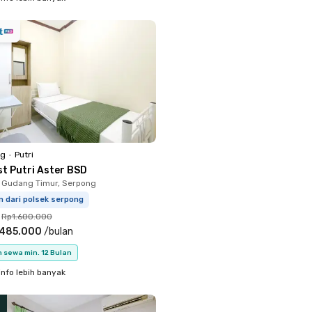
ng
•
Putri
st Putri Aster BSD
 Gudang Timur, Serpong
 dari polsek serpong
Rp1.600.000
.485.000
/
bulan
 sewa min. 12 Bulan
info lebih banyak