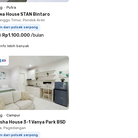
ng
•
Putra
wa House STAN Bintaro
nggu Timur, Pondok Aren
m dari polsek serpong
i
Rp1.100.000
/
bulan
info lebih banyak
ng
•
Campur
esha House 3-1 Vanya Park BSD
ka, Pagedangan
m dari polsek serpong