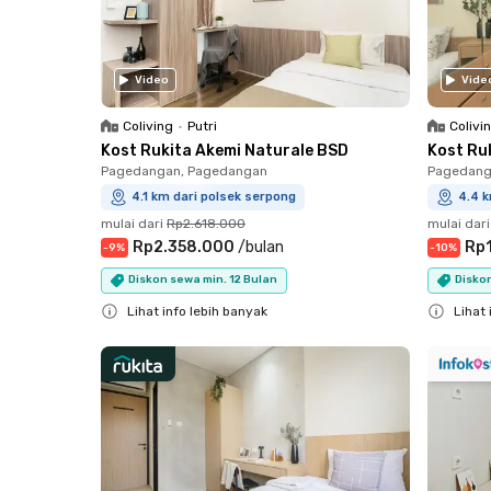
Video
Vide
Coliving
•
Putri
Colivi
Kost Rukita Akemi Naturale BSD
Kost Ru
Pagedangan, Pagedangan
Pagedang
4.1 km dari polsek serpong
4.4 k
mulai dari
Rp2.618.000
mulai dari
Rp2.358.000
/
bulan
Rp
-
9
%
-
10
%
Diskon sewa min. 12 Bulan
Diskon
Lihat info lebih banyak
Lihat 
Close
Close