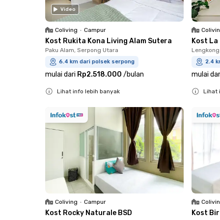
Video
Coliving
•
Campur
Colivi
Kost Rukita Kona Living Alam Sutera
Kost La
Paku Alam, Serpong Utara
Lengkong
6.4 km dari polsek serpong
2.4 k
mulai dari
Rp2.518.000
/
bulan
mulai dar
Lihat info lebih banyak
Lihat 
Close
Close
Coliving
•
Campur
Colivi
Kost Rocky Naturale BSD
Kost Bi