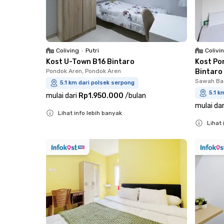
Coliving
•
Putri
Colivi
Kost U-Town B16 Bintaro
Kost Po
Pondok Aren, Pondok Aren
Bintaro
Sawah Bar
5.1 km dari polsek serpong
5.1 k
mulai dari
Rp1.950.000
/
bulan
mulai dar
Lihat info lebih banyak
Lihat 
Close
Close