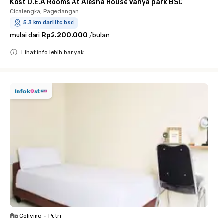
Kost D.E.A Rooms At Alesha House Vanya park BSD
Cicalengka, Pagedangan
5.3 km dari itc bsd
mulai dari
Rp2.200.000
/
bulan
Lihat info lebih banyak
Close
Coliving
•
Putri