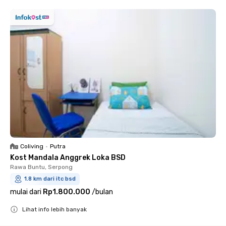
Coliving
•
Putra
Kost Mandala Anggrek Loka BSD
Rawa Buntu, Serpong
1.8 km dari itc bsd
mulai dari
Rp1.800.000
/
bulan
Lihat info lebih banyak
Close