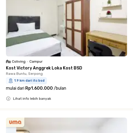
Coliving
•
Campur
Kost Victory Anggrek Loka Kost BSD
Rawa Buntu, Serpong
1.9 km dari itc bsd
mulai dari
Rp1.600.000
/
bulan
Lihat info lebih banyak
Close