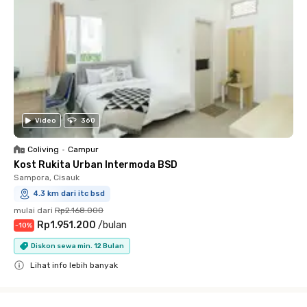
Video
360
Coliving
•
Campur
Kost Rukita Urban Intermoda BSD
Sampora, Cisauk
4.3 km dari itc bsd
mulai dari
Rp2.168.000
Rp1.951.200
/
bulan
-
10
%
Diskon sewa min. 12 Bulan
Lihat info lebih banyak
Close