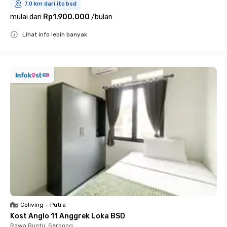
7.0 km dari itc bsd
mulai dari
Rp1.900.000
/
bulan
Lihat info lebih banyak
Close
Coliving
•
Putra
Kost Anglo 11 Anggrek Loka BSD
Rawa Buntu, Serpong