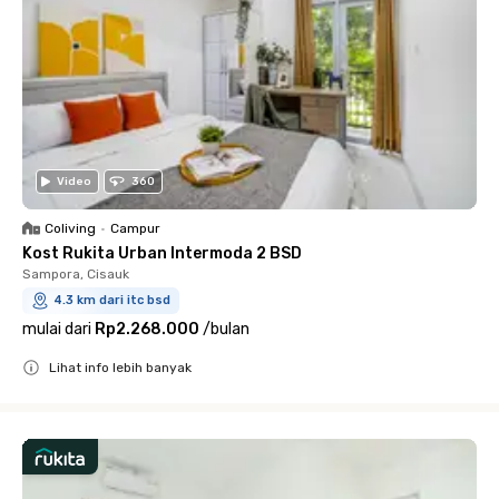
Video
360
Coliving
•
Campur
Kost Rukita Urban Intermoda 2 BSD
Sampora, Cisauk
4.3 km dari itc bsd
mulai dari
Rp2.268.000
/
bulan
Lihat info lebih banyak
Close