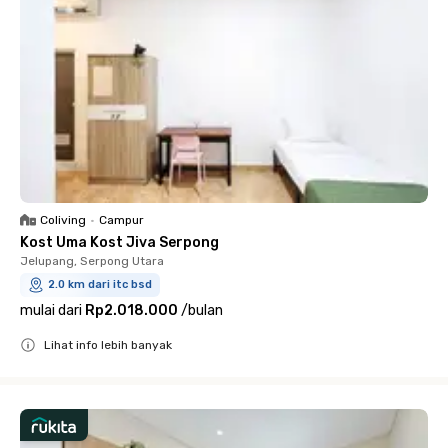
Coliving
•
Campur
Kost Uma Kost Jiva Serpong
Jelupang, Serpong Utara
2.0 km dari itc bsd
mulai dari
Rp2.018.000
/
bulan
Lihat info lebih banyak
Close