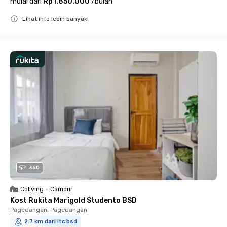
mulai dari
Rp1.850.000
/
bulan
Lihat info lebih banyak
Close
360
Coliving
•
Campur
Kost Rukita Marigold Studento BSD
Pagedangan, Pagedangan
2.7 km dari itc bsd