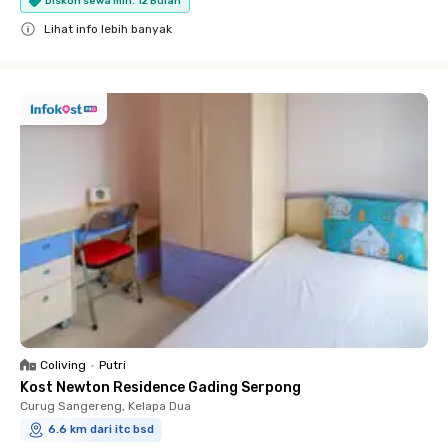
Diskon sewa min. 12 Bulan
Lihat info lebih banyak
Close
Coliving
•
Putri
Kost Newton Residence Gading Serpong
Curug Sangereng, Kelapa Dua
6.6 km dari itc bsd