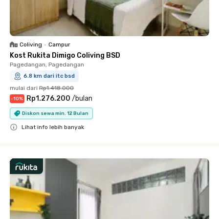
Coliving
•
Campur
Kost Rukita Dimigo Coliving BSD
Pagedangan, Pagedangan
6.8 km dari itc bsd
mulai dari
Rp1.418.000
Rp1.276.200
/
bulan
-
10
%
Diskon sewa min. 12 Bulan
Lihat info lebih banyak
Close