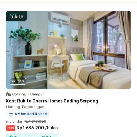
360
Coliving
•
Campur
Kost Rukita Cherry Homes Gading Serpong
Medang, Pagedangan
6.9 km dari itc bsd
mulai dari
Rp1.818.000
Rp1.636.200
/
bulan
-
10
%