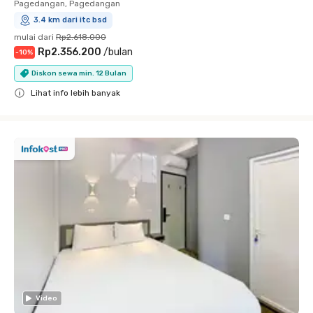
Pagedangan, Pagedangan
3.4 km dari itc bsd
mulai dari
Rp2.618.000
Rp2.356.200
/
bulan
-
10
%
Diskon sewa min. 12 Bulan
Lihat info lebih banyak
Close
Video