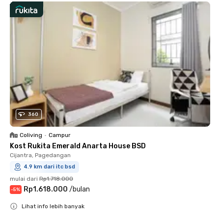
360
Coliving
•
Campur
Kost Rukita Emerald Anarta House BSD
Cijantra, Pagedangan
4.9 km dari itc bsd
mulai dari
Rp1.718.000
Rp1.618.000
/
bulan
-
5
%
Lihat info lebih banyak
Close