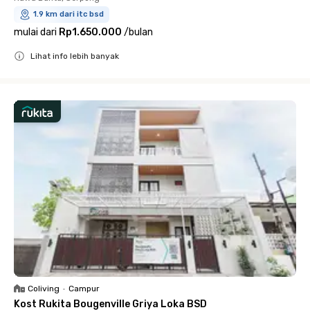
1.9 km dari itc bsd
mulai dari
Rp1.650.000
/
bulan
Lihat info lebih banyak
Close
Coliving
•
Campur
Kost Rukita Bougenville Griya Loka BSD