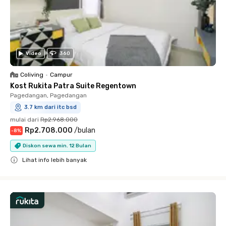
Video
360
Coliving
•
Campur
Kost Rukita Patra Suite Regentown
Pagedangan, Pagedangan
3.7 km dari itc bsd
mulai dari
Rp2.968.000
Rp2.708.000
/
bulan
-
8
%
Diskon sewa min. 12 Bulan
Lihat info lebih banyak
Close