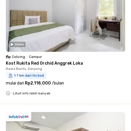
Video
Coliving
•
Campur
Kost Rukita Red Orchid Anggrek Loka
Rawa Buntu, Serpong
1.7 km dari itc bsd
mulai dari
Rp2.118.000
/
bulan
Lihat info lebih banyak
Close