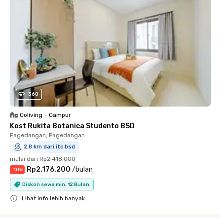
360
Coliving
•
Campur
Kost Rukita Botanica Studento BSD
Pagedangan, Pagedangan
2.8 km dari itc bsd
mulai dari
Rp2.418.000
Rp2.176.200
/
bulan
-
10
%
Diskon sewa min. 12 Bulan
Lihat info lebih banyak
Close