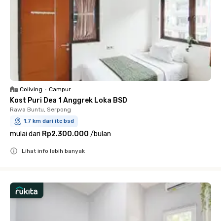
Coliving
•
Campur
Kost Puri Dea 1 Anggrek Loka BSD
Rawa Buntu, Serpong
1.7 km dari itc bsd
mulai dari
Rp2.300.000
/
bulan
Lihat info lebih banyak
Close