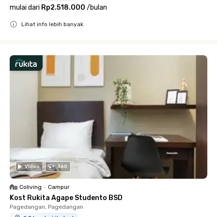
mulai dari
Rp2.518.000
/
bulan
Lihat info lebih banyak
Close
Video
360
Coliving
•
Campur
Kost Rukita Agape Studento BSD
Pagedangan, Pagedangan