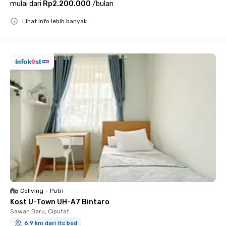
mulai dari
Rp2.200.000
/
bulan
Lihat info lebih banyak
Close
Coliving
•
Putri
Kost U-Town UH-A7 Bintaro
Sawah Baru, Ciputat
6.9 km dari itc bsd