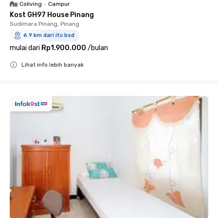
Coliving
•
Campur
Kost GH97 House Pinang
Sudimara Pinang, Pinang
6.9 km dari itc bsd
mulai dari
Rp1.900.000
/
bulan
Lihat info lebih banyak
Close