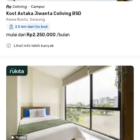
Coliving
•
Campur
Kost Astaka Jiwanta Coliving BSD
Rawa Buntu, Serpong
2.5 km dari itc bsd
mulai dari
Rp2.250.000
/
bulan
Lihat info lebih banyak
Close
Video