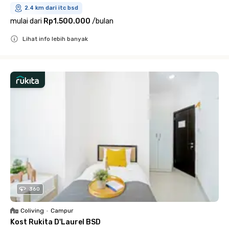
2.4 km dari itc bsd
mulai dari
Rp1.500.000
/
bulan
Lihat info lebih banyak
Close
360
Coliving
•
Campur
Kost Rukita D'Laurel BSD