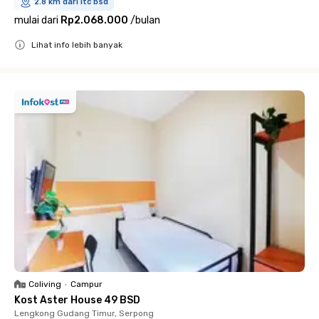
2.8 km dari itc bsd
mulai dari
Rp2.068.000
/
bulan
Lihat info lebih banyak
Close
Coliving
•
Campur
Kost Aster House 49 BSD
Lengkong Gudang Timur, Serpong