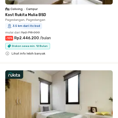
Coliving
•
Campur
Kost Rukita Mulia BSD
Pagedangan, Pagedangan
3.5 km dari itc bsd
mulai dari
Rp2.718.000
Rp2.446.200
/
bulan
-
10
%
Diskon sewa min. 12 Bulan
Lihat info lebih banyak
Close