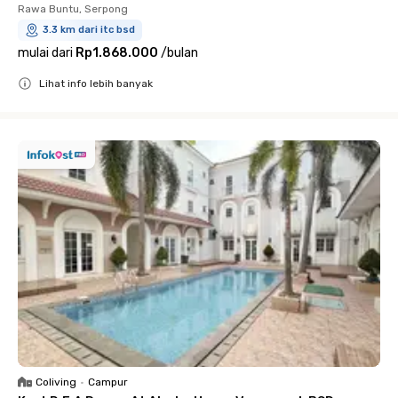
Rawa Buntu, Serpong
3.3 km dari itc bsd
mulai dari
Rp1.868.000
/
bulan
Lihat info lebih banyak
Close
Coliving
•
Campur