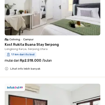
Coliving
•
Campur
Kost Rukita Buana Stay Serpong
Lengkong Karya, Serpong Utara
1.1 km dari itc bsd
mulai dari
Rp2.518.000
/
bulan
Lihat info lebih banyak
Close