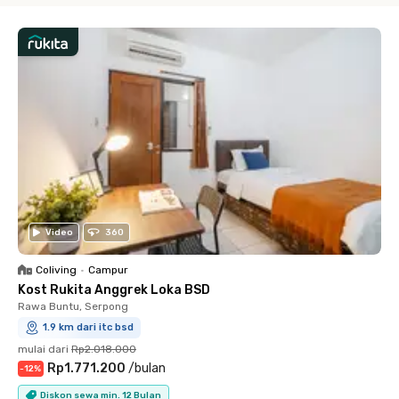
Video
360
Coliving
•
Campur
Kost Rukita Anggrek Loka BSD
Rawa Buntu, Serpong
1.9 km dari itc bsd
mulai dari
Rp2.018.000
Rp1.771.200
/
bulan
-
12
%
Diskon sewa min. 12 Bulan