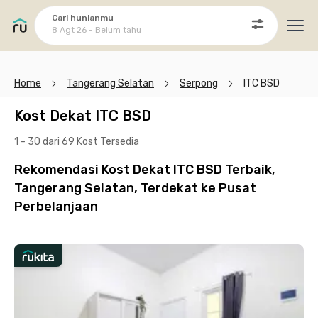
Cari hunianmu
8 Agt 26 - Belum tahu
Ope
Home
Tangerang Selatan
Serpong
ITC BSD
Kost Dekat ITC BSD
1 - 30 dari 69 Kost
Tersedia
Rekomendasi Kost Dekat ITC BSD Terbaik,
Tangerang Selatan, Terdekat ke Pusat
Perbelanjaan