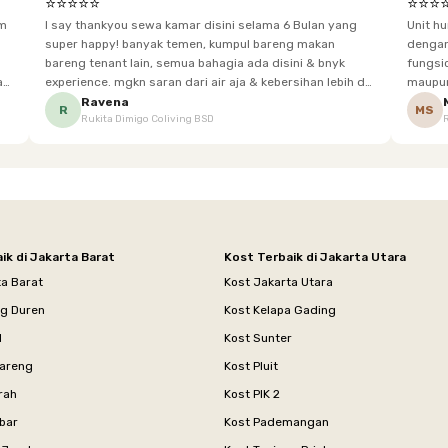
⭐⭐⭐⭐⭐
⭐⭐⭐
im
I say thankyou sewa kamar disini selama 6 Bulan yang
Unit h
super happy! banyak temen, kumpul bareng makan
dengan baik. Desain kamar modern, bersi
bareng tenant lain, semua bahagia ada disini & bnyk
fungsional, sehingga cocok untuk
experience. mgkn saran dari air aja & kebersihan lebih di
maupun panjang. Fasil
tingkatkan lagi. but, I love Rukita
sesuai dengan kebutuhan p
Ravena
R
MS
Rukita Dimigo Coliving BSD
ik di Jakarta Barat
Kost Terbaik di Jakarta Utara
ta Barat
Kost Jakarta Utara
ng Duren
Kost Kelapa Gading
l
Kost Sunter
areng
Kost Pluit
rah
Kost PIK 2
bar
Kost Pademangan