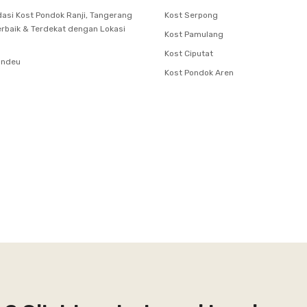
si Kost Pondok Ranji, Tangerang
Kost Serpong
erbaik & Terdekat dengan Lokasi
Kost Pamulang
Kost Ciputat
undeu
Kost Pondok Aren