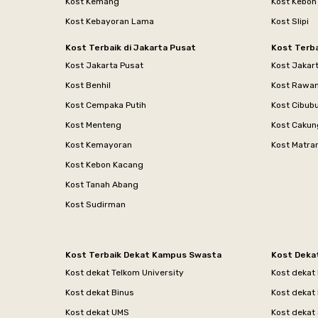
Kost Kemang
Kost Kebon
Kost Kebayoran Lama
Kost Slipi
Kost Terbaik di Jakarta Pusat
Kost Terba
Kost Jakarta Pusat
Kost Jakar
Kost Benhil
Kost Rawa
Kost Cempaka Putih
Kost Cibub
Kost Menteng
Kost Cakun
Kost Kemayoran
Kost Matr
Kost Kebon Kacang
Kost Tanah Abang
Kost Sudirman
Kost Terbaik Dekat Kampus Swasta
Kost Deka
Kost dekat Telkom University
Kost dekat
Kost dekat Binus
Kost dekat
Kost dekat UMS
Kost dekat 