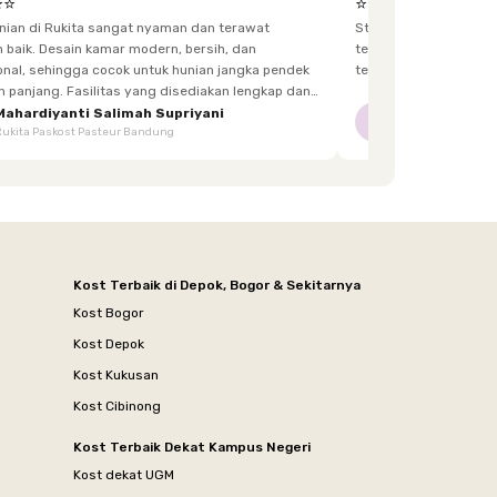
⭐⭐
⭐⭐⭐⭐⭐
unian di Rukita sangat nyaman dan terawat
Staff yg menjaga dis
h, dan
terkadang lupa bawa kunci, dan sangat fast response.
 hunian jangka pendek
tetangga d
itas yang disediakan lengkap dan
enghuni, mulai dari furnitur,
Mahardiyanti Salimah Supriyani
Nur Indriani
NI
Rukita Paskost Pasteur Bandung
Rukita Lilo Living
area bersama, hingga akses yang mudah.
Kost Terbaik di Depok, Bogor & Sekitarnya
Kost Bogor
Kost Depok
Kost Kukusan
Kost Cibinong
Kost Terbaik Dekat Kampus Negeri
Kost dekat UGM