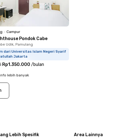
ng
•
Campur
ghthouse Pondok Cabe
be Udik, Pamulang
m dari Universitas Islam Negeri Syarif
atullah Jakarta
i
Rp1.350.000
/
bulan
info lebih banyak
n
ang Lebih Spesifik
Area Lainnya