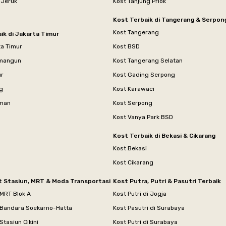
 Jeruk
Kost Tanjung Priok
Kost Terbaik di Tangerang & Serpon
Kost Tangerang
ik di Jakarta Timur
ta Timur
Kost BSD
mangun
Kost Tangerang Selatan
ur
Kost Gading Serpong
g
Kost Karawaci
aman
Kost Serpong
Kost Vanya Park BSD
Kost Terbaik di Bekasi & Cikarang
Kost Bekasi
Kost Cikarang
t Stasiun, MRT & Moda Transportasi
Kost Putra, Putri & Pasutri Terbaik
 MRT Blok A
Kost Putri di Jogja
 Bandara Soekarno-Hatta
Kost Pasutri di Surabaya
Stasiun Cikini
Kost Putri di Surabaya