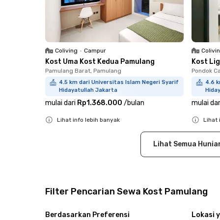
Coliving
•
Campur
Colivi
Kost Uma Kost Kedua Pamulang
Kost Li
Pamulang Barat, Pamulang
Pondok Ca
4.5 km dari Universitas Islam Negeri Syarif
4.6 k
Hidayatullah Jakarta
Hiday
mulai dari
Rp1.368.000
/
bulan
mulai dar
Lihat info lebih banyak
Lihat 
Close
Close
Lihat Semua Hunia
Filter Pencarian Sewa Kost Pamulang
Berdasarkan Preferensi
Lokasi y