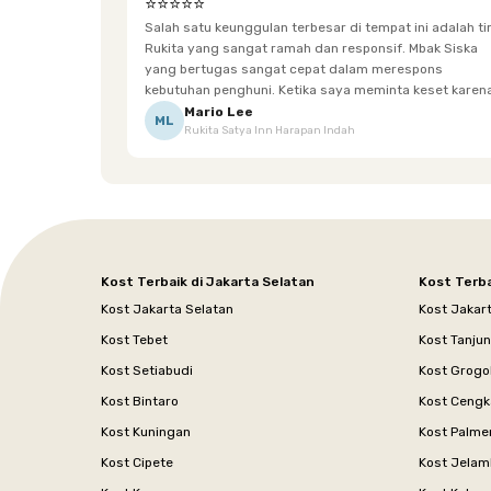
⭐⭐⭐⭐⭐
Salah satu keunggulan terbesar di tempat ini adalah t
Rukita yang sangat ramah dan responsif. Mbak Siska
yang bertugas sangat cepat dalam merespons
kebutuhan penghuni. Ketika saya meminta keset karena
sempat terpeleset, permintaan tersebut langsung
Mario Lee
ML
Rukita Satya Inn Harapan Indah
dipenuhi dengan cepat. Terima kasih Mbak Siska.
Kost Terbaik di Jakarta Selatan
Kost Terba
Kost Jakarta Selatan
Kost Jakar
Kost Tebet
Kost Tanju
Kost Setiabudi
Kost Grogo
Kost Bintaro
Kost Cengk
Kost Kuningan
Kost Palme
Kost Cipete
Kost Jelam