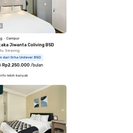
o
ng
•
Campur
taka Jiwanta Coliving BSD
tu, Serpong
m dari Grha Unilever BSD
i
Rp2.250.000
/
bulan
info lebih banyak