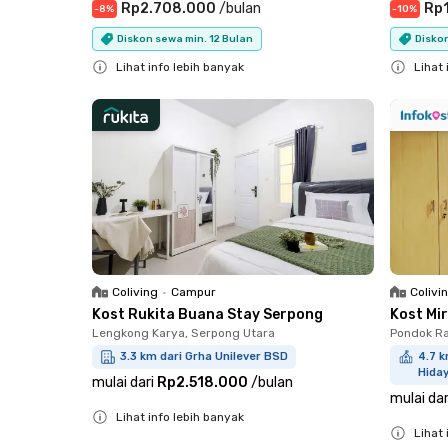
Rp2.708.000
/
bulan
Rp1
-
8
%
-
10
%
Diskon sewa min. 12 Bulan
Diskon
Lihat info lebih banyak
Lihat 
Close
Close
Coliving
•
Campur
Colivi
Kost Rukita Buana Stay Serpong
Kost Mi
Lengkong Karya, Serpong Utara
Pondok Ra
3.3 km dari Grha Unilever BSD
4.7 k
Hiday
mulai dari
Rp2.518.000
/
bulan
mulai dar
Lihat info lebih banyak
Lihat 
Close