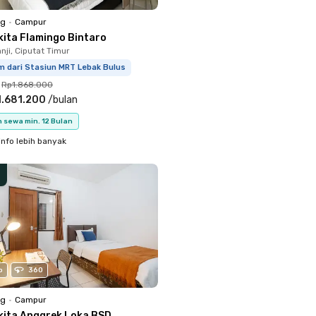
ng
•
Campur
kita Flamingo Bintaro
nji, Ciputat Timur
m dari Stasiun MRT Lebak Bulus
Rp1.868.000
1.681.200
/
bulan
 sewa min. 12 Bulan
info lebih banyak
o
360
ng
•
Campur
kita Anggrek Loka BSD