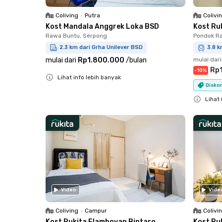
Coliving
•
Putra
Colivi
Kost Mandala Anggrek Loka BSD
Kost Ru
Rawa Buntu, Serpong
Pondok Ra
2.3 km dari Grha Unilever BSD
3.8 k
mulai dari
Rp1.800.000
/
bulan
mulai dari
Rp
-
10
%
Lihat info lebih banyak
Diskon
Close
Lihat 
Close
Video
Vide
Coliving
•
Campur
Colivi
Kost Rukita Flamboyan Bintaro
Kost Ru