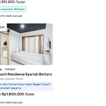
.951.200
/
bulan
 sewa min. 12 Bulan
info lebih banyak
ng
•
Campur
ranti Residence Syariah Bintaro
nji, Ciputat Timur
m dari Universitas Islam Negeri Syarif
atullah Jakarta
i
Rp1.800.000
/
bulan
info lebih banyak