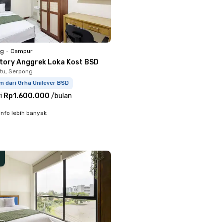
ng
•
Campur
ctory Anggrek Loka Kost BSD
tu, Serpong
m dari Grha Unilever BSD
i
Rp1.600.000
/
bulan
info lebih banyak