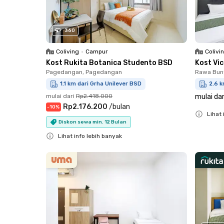
360
Coliving
•
Campur
Colivi
Kost Rukita Botanica Studento BSD
Kost Vi
Pagedangan, Pagedangan
Rawa Bun
1.1 km dari Grha Unilever BSD
2.6 k
mulai dari
Rp2.418.000
mulai dar
Rp2.176.200
/
bulan
-
10
%
Lihat 
Diskon sewa min. 12 Bulan
Close
Lihat info lebih banyak
Close