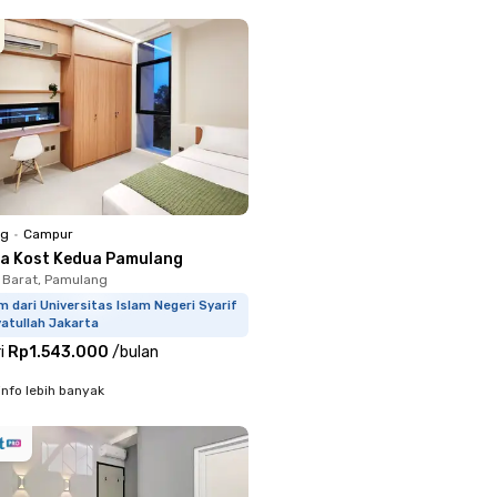
ng
•
Campur
a Kost Kedua Pamulang
 Barat, Pamulang
m dari Universitas Islam Negeri Syarif
atullah Jakarta
i
Rp1.543.000
/
bulan
info lebih banyak