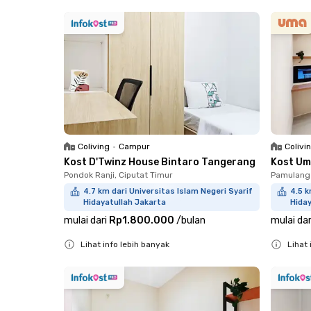
Close
Coliving
•
Campur
Colivi
Kost D'Twinz House Bintaro Tangerang
Kost Um
Pondok Ranji, Ciputat Timur
Pamulang
4.7 km dari Universitas Islam Negeri Syarif
4.5 k
Hidayatullah Jakarta
Hiday
mulai dari
Rp1.800.000
/
bulan
mulai dar
Lihat info lebih banyak
Lihat 
Close
Close