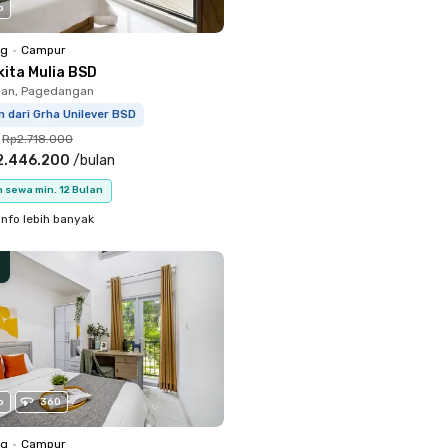
o
ng
•
Campur
kita Mulia BSD
an, Pagedangan
m dari Grha Unilever BSD
Rp2.718.000
2.446.200
/
bulan
 sewa min. 12 Bulan
info lebih banyak
o
360
ng
•
Campur