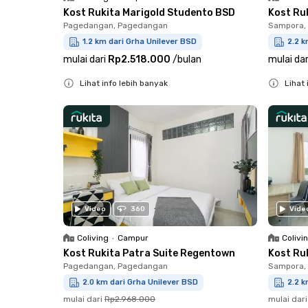
Kost Rukita Marigold Studento BSD
Kost Ru
Pagedangan, Pagedangan
Sampora, 
1.2 km dari Grha Unilever BSD
2.2 k
mulai dari
Rp2.518.000
/
bulan
mulai dar
Lihat info lebih banyak
Lihat 
Close
Close
Video
360
Vide
Coliving
•
Campur
Colivi
Kost Rukita Patra Suite Regentown
Kost Ru
Pagedangan, Pagedangan
Sampora, 
2.0 km dari Grha Unilever BSD
2.2 k
mulai dari
Rp2.968.000
mulai dari