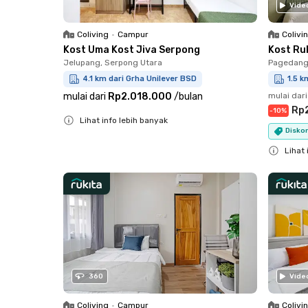
Vide
Coliving
•
Campur
Colivi
Kost Uma Kost Jiva Serpong
Kost Ru
Jelupang, Serpong Utara
Pagedang
4.1 km dari Grha Unilever BSD
1.5 k
mulai dari
Rp2.018.000
/
bulan
mulai dari
Rp
-
10
%
Lihat info lebih banyak
Diskon
Close
Lihat 
Close
360
Vide
Coliving
•
Campur
Colivi