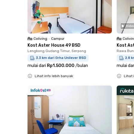
Vide
Coliving
•
Campur
Colivi
Kost Aster House 49 BSD
Kost As
Lengkong Gudang Timur, Serpong
Rawa Bun
3.3 km dari Grha Unilever BSD
2.8 k
mulai dari
Rp1.500.000
/
bulan
mulai dar
Lihat info lebih banyak
Lihat 
Close
Close