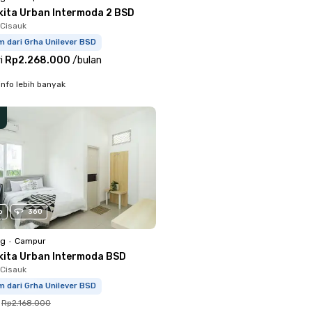
kita Urban Intermoda 2 BSD
Cisauk
m dari Grha Unilever BSD
i
Rp2.268.000
/
bulan
info lebih banyak
o
360
ng
•
Campur
kita Urban Intermoda BSD
Cisauk
m dari Grha Unilever BSD
Rp2.168.000