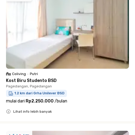
Coliving
•
Putri
Kost Biru Studento BSD
Pagedangan, Pagedangan
1.2 km dari Grha Unilever BSD
mulai dari
Rp2.250.000
/
bulan
Lihat info lebih banyak
Close