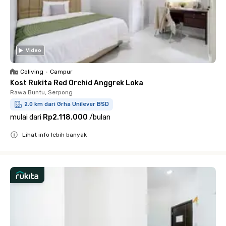
Video
Coliving
•
Campur
Kost Rukita Red Orchid Anggrek Loka
Rawa Buntu, Serpong
2.0 km dari Grha Unilever BSD
mulai dari
Rp2.118.000
/
bulan
Lihat info lebih banyak
Close