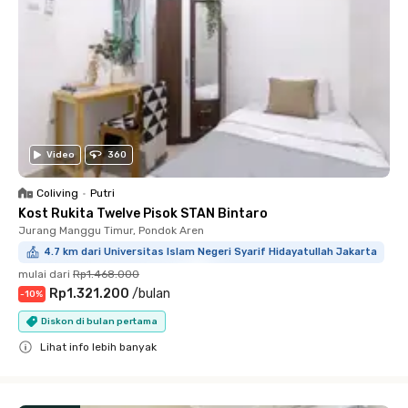
Video
360
Coliving
•
Putri
Kost Rukita Twelve Pisok STAN Bintaro
Jurang Manggu Timur, Pondok Aren
4.7 km dari Universitas Islam Negeri Syarif Hidayatullah Jakarta
mulai dari
Rp1.468.000
Rp1.321.200
/
bulan
-
10
%
Diskon di bulan pertama
Lihat info lebih banyak
Close