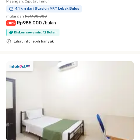
Pisangan, Ciputat Timur
4.1 km dari Stasiun MRT Lebak Bulus
mulai dari
Rp1.100.000
Rp985.000
/
bulan
-
10
%
Diskon sewa min. 12 Bulan
Lihat info lebih banyak
Close