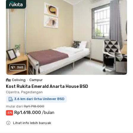
360
Coliving
•
Campur
Kost Rukita Emerald Anarta House BSD
Cijantra, Pagedangan
3.6 km dari Grha Unilever BSD
mulai dari
Rp1.718.000
Rp1.618.000
/
bulan
-
5
%
Lihat info lebih banyak
Close