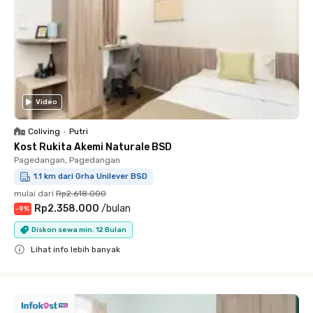
Video
Coliving
•
Putri
Kost Rukita Akemi Naturale BSD
Pagedangan, Pagedangan
1.1 km dari Grha Unilever BSD
mulai dari
Rp2.618.000
Rp2.358.000
/
bulan
-
9
%
Diskon sewa min. 12 Bulan
Lihat info lebih banyak
Close