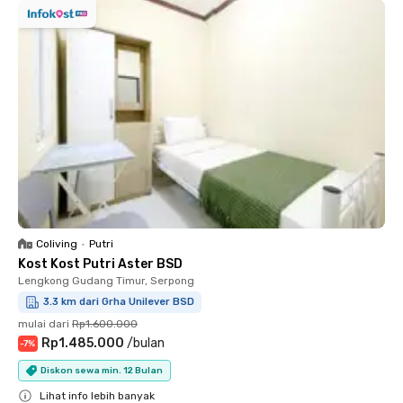
Coliving
•
Putri
Kost Kost Putri Aster BSD
Lengkong Gudang Timur, Serpong
3.3 km dari Grha Unilever BSD
mulai dari
Rp1.600.000
Rp1.485.000
/
bulan
-
7
%
Diskon sewa min. 12 Bulan
Lihat info lebih banyak