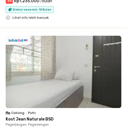
Rp1.235.000
/
bulan
-
8
%
Diskon sewa min. 12 Bulan
Lihat info lebih banyak
Close
Coliving
•
Putri
Kost Jean Naturale BSD
Pagedangan, Pagedangan