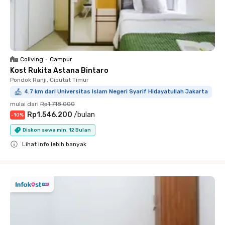
Coliving
•
Campur
Kost Rukita Astana Bintaro
Pondok Ranji, Ciputat Timur
4.7 km dari Universitas Islam Negeri Syarif Hidayatullah Jakarta
mulai dari
Rp1.718.000
Rp1.546.200
/
bulan
-
10
%
Diskon sewa min. 12 Bulan
Lihat info lebih banyak
Close