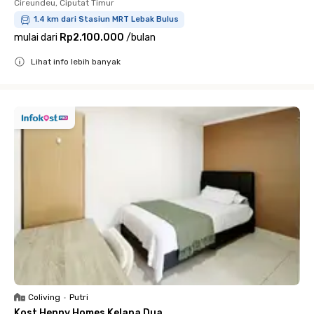
Cireundeu, Ciputat Timur
1.4 km dari Stasiun MRT Lebak Bulus
mulai dari
Rp2.100.000
/
bulan
Lihat info lebih banyak
Close
Coliving
•
Putri
Kost Henny Homes Kelapa Dua