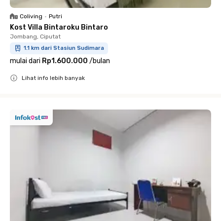
Coliving
•
Putri
Kost Villa Bintaroku Bintaro
Jombang, Ciputat
1.1 km dari Stasiun Sudimara
mulai dari
Rp1.600.000
/
bulan
Lihat info lebih banyak
Close