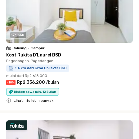
360
Coliving
•
Campur
Kost Rukita D'Laurel BSD
Pagedangan, Pagedangan
1.4 km dari Grha Unilever BSD
mulai dari
Rp2.618.000
Rp2.356.200
/
bulan
-
10
%
Diskon sewa min. 12 Bulan
Lihat info lebih banyak
Close