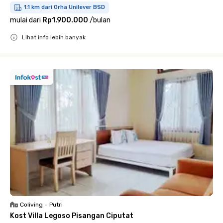
1.1 km dari Grha Unilever BSD
mulai dari
Rp1.900.000
/
bulan
Lihat info lebih banyak
Close
Coliving
•
Putri
Kost Villa Legoso Pisangan Ciputat