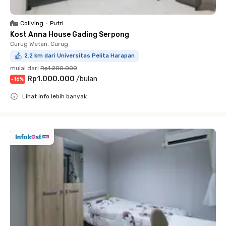
Coliving
•
Putri
Kost Anna House Gading Serpong
Curug Wetan, Curug
2.2 km dari Universitas Pelita Harapan
mulai dari
Rp1.200.000
Rp1.000.000
/
bulan
-
16
%
Lihat info lebih banyak
Close