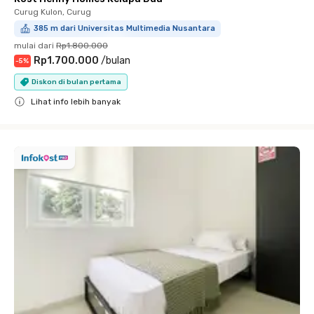
Curug Kulon, Curug
385 m dari Universitas Multimedia Nusantara
mulai dari
Rp1.800.000
Rp1.700.000
/
bulan
-
5
%
Diskon di bulan pertama
Lihat info lebih banyak
Close