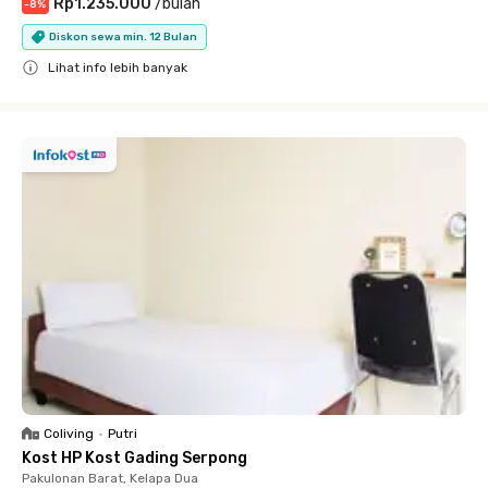
Rp1.235.000
/
bulan
-
8
%
Diskon sewa min. 12 Bulan
Lihat info lebih banyak
Close
Coliving
•
Putri
Kost HP Kost Gading Serpong
Pakulonan Barat, Kelapa Dua