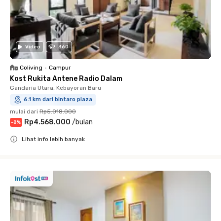
Video
360
Coliving
•
Campur
Kost Rukita Antene Radio Dalam
Gandaria Utara, Kebayoran Baru
6.1 km dari bintaro plaza
mulai dari
Rp5.018.000
Rp4.568.000
/
bulan
-
8
%
Lihat info lebih banyak
Close