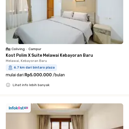
Coliving
•
Campur
Kost Polim X Suite Melawai Kebayoran Baru
Melawai, Kebayoran Baru
6.7 km dari bintaro plaza
mulai dari
Rp5.000.000
/
bulan
Lihat info lebih banyak
Close