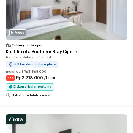
Video
Coliving
•
Campur
Kost Rukita Southern Stay Cipete
Gandaria Selatan, Cilandak
5.8 km dari bintaro plaza
mulai dari
Rp3.368.000
Rp2.918.000
/
bulan
-
13
%
Diskon di bulan pertama
Lihat info lebih banyak
Close