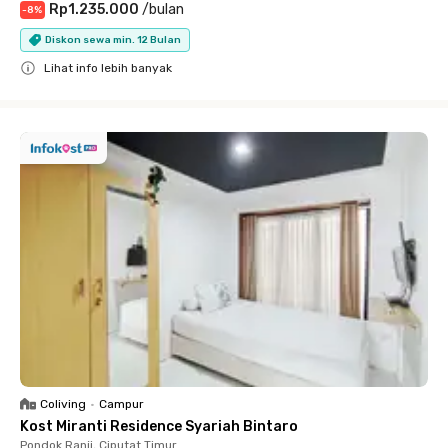
Rp1.235.000
/
bulan
-
8
%
Diskon sewa min. 12 Bulan
Lihat info lebih banyak
Close
Coliving
•
Campur
Kost Miranti Residence Syariah Bintaro
Pondok Ranji, Ciputat Timur