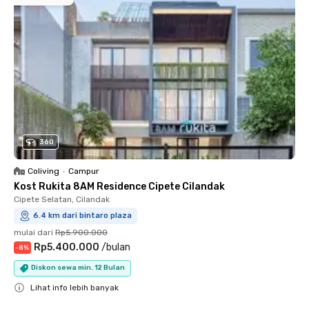
360
Coliving
•
Campur
Kost Rukita 8AM Residence Cipete Cilandak
Cipete Selatan, Cilandak
6.4 km dari bintaro plaza
mulai dari
Rp5.900.000
Rp5.400.000
/
bulan
-
8
%
Diskon sewa min. 12 Bulan
Lihat info lebih banyak
Close