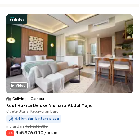
Close
Video
Coliving
•
Campur
Kost Rukita Deluxe Nismara Abdul Majid
Cipete Utara, Kebayoran Baru
6.5 km dari bintaro plaza
mulai dari
Rp6.236.000
Rp5.976.000
/
bulan
-
4
%