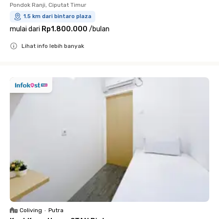
Pondok Ranji, Ciputat Timur
1.5 km dari bintaro plaza
mulai dari
Rp1.800.000
/
bulan
Lihat info lebih banyak
Close
Coliving
•
Putra