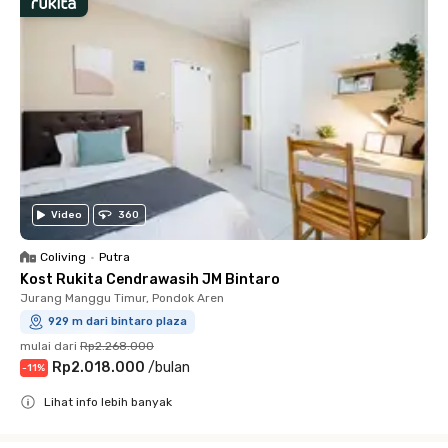
Video
360
Coliving
•
Putra
Kost Rukita Cendrawasih JM Bintaro
Jurang Manggu Timur, Pondok Aren
929 m dari bintaro plaza
mulai dari
Rp2.268.000
Rp2.018.000
/
bulan
-
11
%
Lihat info lebih banyak
Close