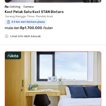
Coliving
•
Campur
Kost Petak Satu Kost STAN Bintaro
Jurang Manggu Timur, Pondok Aren
2.0 km dari bintaro plaza
mulai dari
Rp1.700.000
/
bulan
Lihat info lebih banyak
Close