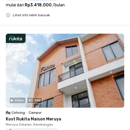
mulai dari
Rp3.418.000
/
bulan
Lihat info lebih banyak
Close
Video
360
Coliving
•
Campur
Kost Rukita Maison Meruya
Meruya Selatan, Kembangan