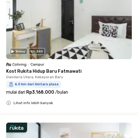
Video
360
Coliving
•
Campur
Kost Rukita Hidup Baru Fatmawati
Gandaria Utara, Kebayoran Baru
6.0 km dari bintaro plaza
mulai dari
Rp3.168.000
/
bulan
Lihat info lebih banyak
Close