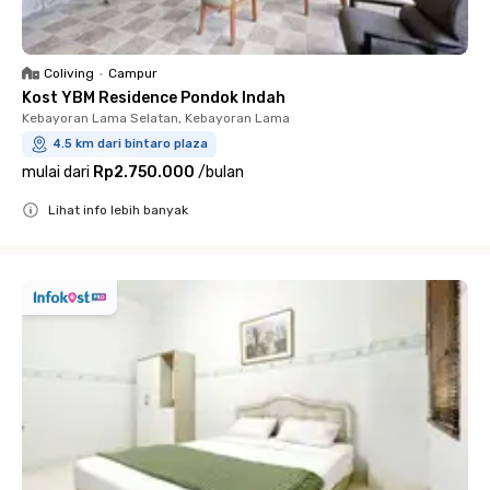
Coliving
•
Campur
Kost YBM Residence Pondok Indah
Kebayoran Lama Selatan, Kebayoran Lama
4.5 km dari bintaro plaza
mulai dari
Rp2.750.000
/
bulan
Lihat info lebih banyak
Close