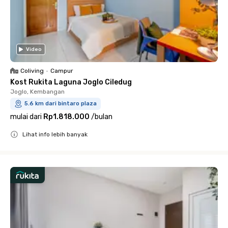
Video
Coliving
•
Campur
Kost Rukita Laguna Joglo Ciledug
Joglo, Kembangan
5.6 km dari bintaro plaza
mulai dari
Rp1.818.000
/
bulan
Lihat info lebih banyak
Close