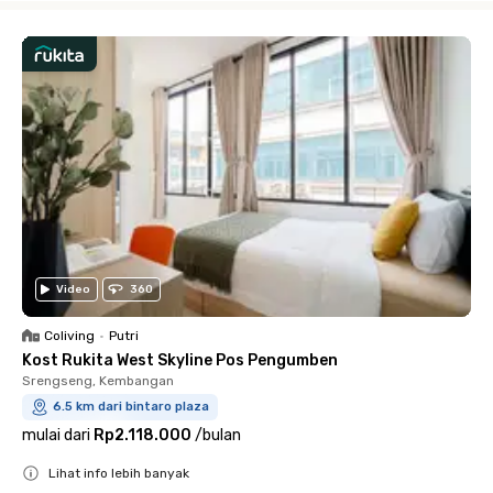
Video
360
Coliving
•
Putri
Kost Rukita West Skyline Pos Pengumben
Srengseng, Kembangan
6.5 km dari bintaro plaza
mulai dari
Rp2.118.000
/
bulan
Lihat info lebih banyak