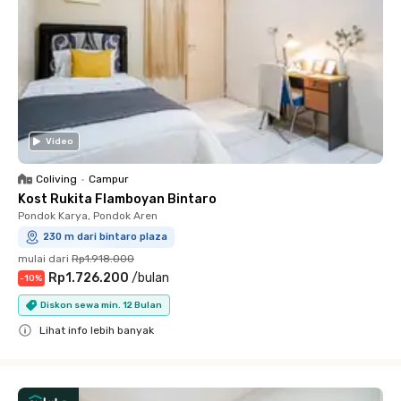
Video
Coliving
•
Campur
Kost Rukita Flamboyan Bintaro
Pondok Karya, Pondok Aren
230 m dari bintaro plaza
mulai dari
Rp1.918.000
Rp1.726.200
/
bulan
-
10
%
Diskon sewa min. 12 Bulan
Lihat info lebih banyak
Close