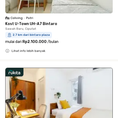
Coliving
•
Putri
Kost U-Town UH-A7 Bintaro
Sawah Baru, Ciputat
2.7 km dari bintaro plaza
mulai dari
Rp2.100.000
/
bulan
Lihat info lebih banyak
Close