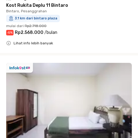
Kost Rukita Deplu 11 Bintaro
Bintaro, Pesanggrahan
3.1 km dari bintaro plaza
mulai dari
Rp2.718.000
Rp2.568.000
/
bulan
-
5
%
Lihat info lebih banyak
Close