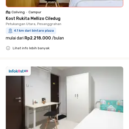
Coliving
•
Campur
Kost Rukita Mellizo Ciledug
Petukangan Utara, Pesanggrahan
4.1 km dari bintaro plaza
mulai dari
Rp2.218.000
/
bulan
Lihat info lebih banyak
Close