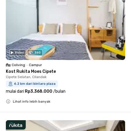
Video
360
Coliving
•
Campur
Kost Rukita Moes Cipete
Cipete Selatan, Cilandak
6.2 km dari bintaro plaza
mulai dari
Rp3.368.000
/
bulan
Lihat info lebih banyak
Close