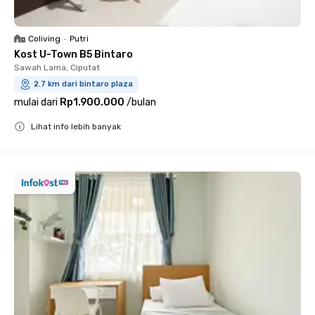
Coliving
•
Putri
Kost U-Town B5 Bintaro
Sawah Lama, Ciputat
2.7 km dari bintaro plaza
mulai dari
Rp1.900.000
/
bulan
Lihat info lebih banyak
Close