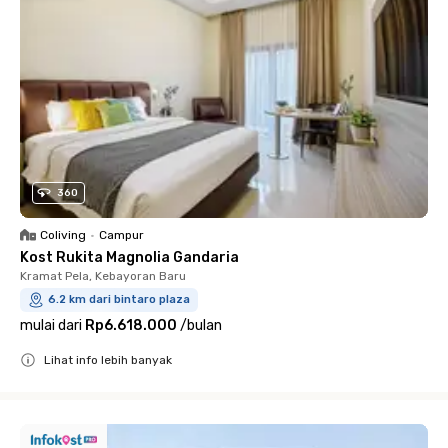
360
Coliving
•
Campur
Kost Rukita Magnolia Gandaria
Kramat Pela, Kebayoran Baru
6.2 km dari bintaro plaza
mulai dari
Rp6.618.000
/
bulan
Lihat info lebih banyak
Close