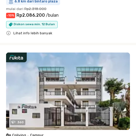
6.8 km dari bintaro plaza
mulai dari
Rp2.318.000
Rp2.086.200
/
bulan
-
10
%
Diskon sewa min. 12 Bulan
Lihat info lebih banyak
Close
360
Coliving
•
Campur