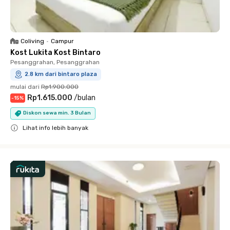
Coliving
•
Campur
Kost Lukita Kost Bintaro
Pesanggrahan, Pesanggrahan
2.8 km dari bintaro plaza
mulai dari
Rp1.900.000
Rp1.615.000
/
bulan
-
15
%
Diskon sewa min. 3 Bulan
Lihat info lebih banyak
Close