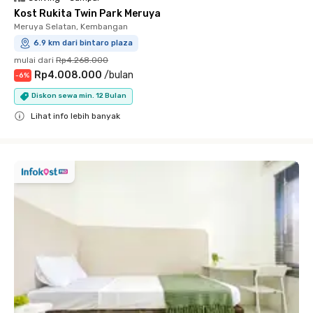
Kost Rukita Twin Park Meruya
Meruya Selatan, Kembangan
6.9 km dari bintaro plaza
mulai dari
Rp4.268.000
Rp4.008.000
/
bulan
-
6
%
Diskon sewa min. 12 Bulan
Lihat info lebih banyak
Close