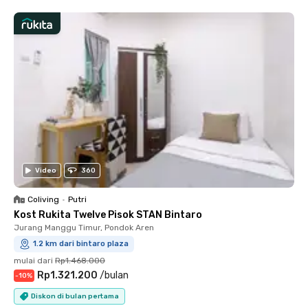
Video
360
Coliving
•
Putri
Kost Rukita Twelve Pisok STAN Bintaro
Jurang Manggu Timur, Pondok Aren
1.2 km dari bintaro plaza
mulai dari
Rp1.468.000
Rp1.321.200
/
bulan
-
10
%
Diskon di bulan pertama