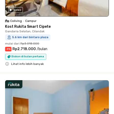
Video
Coliving
•
Campur
Kost Rukita Smart Cipete
Gandaria Selatan, Cilandak
5.6 km dari bintaro plaza
mulai dari
Rp3.018.000
Rp2.718.000
/
bulan
-
9
%
Diskon di bulan pertama
Lihat info lebih banyak
Close