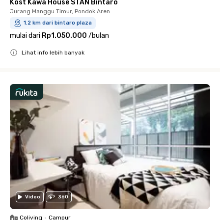
Kost Kawa House STAN Bintaro
Jurang Manggu Timur, Pondok Aren
1.2 km dari bintaro plaza
mulai dari
Rp1.050.000
/
bulan
Lihat info lebih banyak
Close
Video
360
Coliving
•
Campur