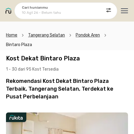
Cari hunianmu
10 Agt 26 - Belum tahu
Ope
Home
Tangerang Selatan
Pondok Aren
Bintaro Plaza
Kost Dekat Bintaro Plaza
1 - 30 dari 95 Kost
Tersedia
Rekomendasi Kost Dekat Bintaro Plaza
Terbaik, Tangerang Selatan, Terdekat ke
Pusat Perbelanjaan