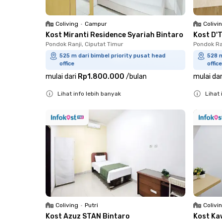
Coliving
•
Campur
Colivi
Kost Miranti Residence Syariah Bintaro
Kost D'
Pondok Ranji, Ciputat Timur
Pondok Ra
525 m dari bimbel priority pusat head
528 m
office
office
mulai dari
Rp1.800.000
/
bulan
mulai dar
Lihat info lebih banyak
Lihat 
Close
Close
Coliving
•
Putri
Colivi
Kost Azuz STAN Bintaro
Kost Ka