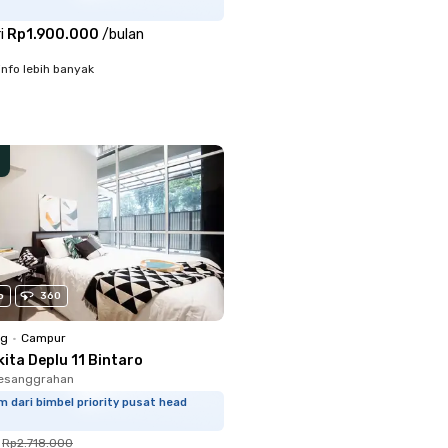
i
Rp1.900.000
/
bulan
info lebih banyak
o
360
ng
•
Campur
ita Deplu 11 Bintaro
Pesanggrahan
m dari bimbel priority pusat head
Rp2.718.000