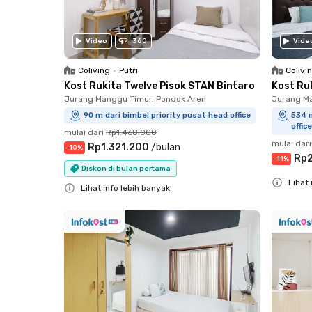
Video
360
Vide
Coliving
•
Putri
Colivi
Kost Rukita Twelve Pisok STAN Bintaro
Kost Ru
Jurang Manggu Timur, Pondok Aren
Jurang Ma
90 m dari bimbel priority pusat head office
534 m
office
mulai dari
Rp1.468.000
mulai dari
Rp1.321.200
/
bulan
-
10
%
Rp2
-
11
%
Diskon di bulan pertama
Lihat 
Lihat info lebih banyak
Close
Close