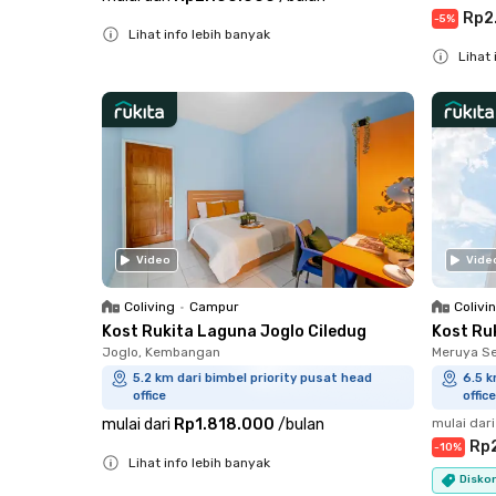
Rp2
-
5
%
Lihat info lebih banyak
Lihat 
Close
Close
Video
Vide
Coliving
•
Campur
Colivi
Kost Rukita Laguna Joglo Ciledug
Kost Ru
Joglo, Kembangan
Meruya S
5.2 km dari bimbel priority pusat head
6.5 k
office
office
mulai dari
Rp1.818.000
/
bulan
mulai dari
Rp
-
10
%
Lihat info lebih banyak
Diskon
Close