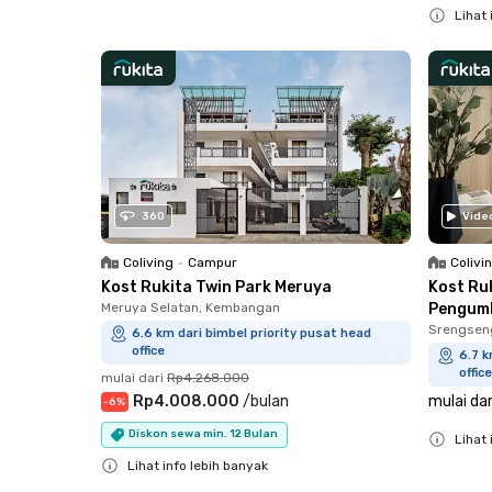
Lihat 
Close
360
Vide
Coliving
•
Campur
Colivi
Kost Rukita Twin Park Meruya
Kost Ruk
Meruya Selatan, Kembangan
Pengum
Srengsen
6.6 km dari bimbel priority pusat head
office
6.7 k
office
mulai dari
Rp4.268.000
Rp4.008.000
/
bulan
mulai dar
-
6
%
Diskon sewa min. 12 Bulan
Lihat 
Lihat info lebih banyak
Close
Close