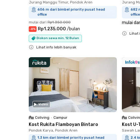
Jurang Manggu Timur, Pondok Aren
Jurang Ma
606 m dari bimbel priority pusat head
682 m
office
office
mulai dari
Rp1.350.000
mulai dar
Rp1.235.000
/
bulan
-
8
%
Lihat 
Diskon sewa min. 12 Bulan
Close
Lihat info lebih banyak
Close
Video
Coliving
•
Campur
Colivi
Kost Rukita Flamboyan Bintaro
Kost U-
Pondok Karya, Pondok Aren
Sawah Lam
1.3 km dari bimbel priority pusat head
2.4 k