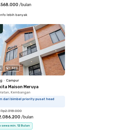
.568.000
/
bulan
info lebih banyak
o
360
ng
•
Campur
kita Maison Meruya
elatan, Kembangan
m dari bimbel priority pusat head
Rp2.318.000
2.086.200
/
bulan
 sewa min. 12 Bulan