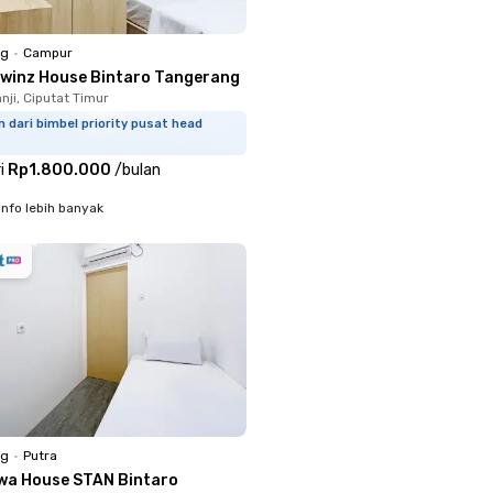
ng
•
Campur
Twinz House Bintaro Tangerang
nji, Ciputat Timur
 dari bimbel priority pusat head
i
Rp1.800.000
/
bulan
info lebih banyak
ng
•
Putra
wa House STAN Bintaro