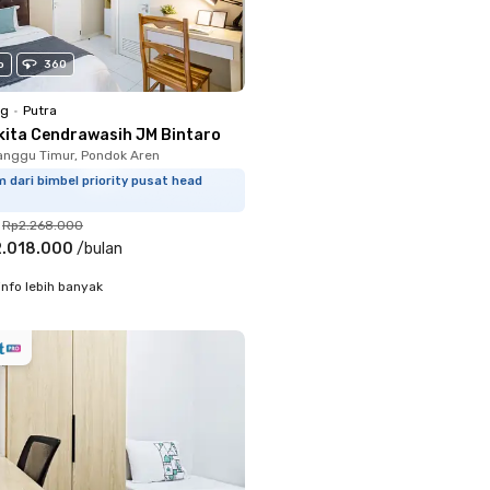
o
360
ng
•
Putra
kita Cendrawasih JM Bintaro
nggu Timur, Pondok Aren
 dari bimbel priority pusat head
Rp2.268.000
.018.000
/
bulan
info lebih banyak