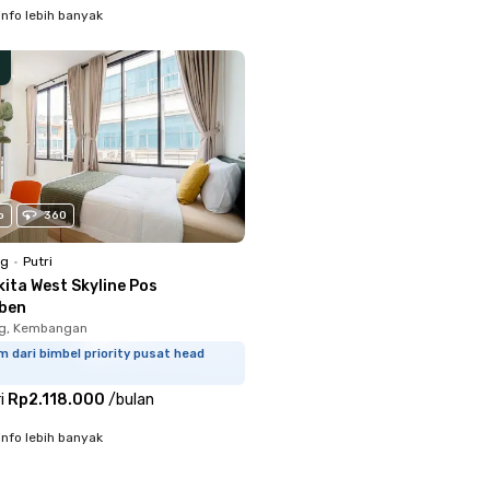
info lebih banyak
o
360
ng
•
Putri
ita West Skyline Pos
ben
g, Kembangan
m dari bimbel priority pusat head
i
Rp2.118.000
/
bulan
info lebih banyak