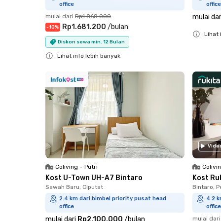
office
office
mulai dari
Rp1.868.000
mulai dar
Rp1.681.200
/
bulan
-
10
%
Lihat 
Diskon sewa min. 12 Bulan
Close
Lihat info lebih banyak
Close
Vide
Coliving
•
Putri
Colivi
Kost U-Town UH-A7 Bintaro
Kost Ruk
Sawah Baru, Ciputat
Bintaro, 
2.4 km dari bimbel priority pusat head
4.2 k
office
office
mulai dari
Rp2.100.000
/
bulan
mulai dari