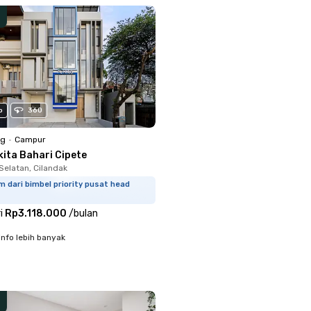
o
360
ng
•
Campur
kita Bahari Cipete
Selatan, Cilandak
m dari bimbel priority pusat head
i
Rp3.118.000
/
bulan
info lebih banyak