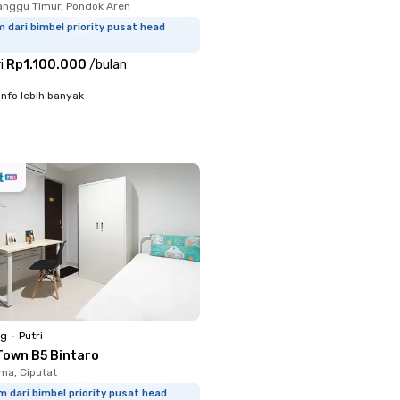
nggu Timur, Pondok Aren
 dari bimbel priority pusat head
i
Rp1.100.000
/
bulan
info lebih banyak
ng
•
Putri
Town B5 Bintaro
a, Ciputat
m dari bimbel priority pusat head