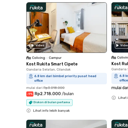
Video
Vide
Colivi
Coliving
•
Campur
Kost Ru
Kost Rukita Smart Cipete
Gandaria 
Gandaria Selatan, Cilandak
6.8 k
6.8 km dari bimbel priority pusat head
office
office
mulai dar
mulai dari
Rp3.018.000
Rp2.718.000
/
bulan
-
9
%
Lihat 
Diskon di bulan pertama
Close
Lihat info lebih banyak
Close