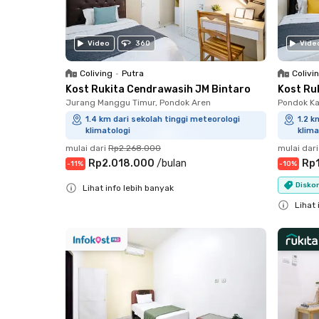
Video
360
Vide
Coliving
•
Putra
Colivi
Kost Rukita Cendrawasih JM Bintaro
Kost Ru
Jurang Manggu Timur, Pondok Aren
Pondok Ka
1.4 km dari sekolah tinggi meteorologi
1.2 k
klimatologi
klima
mulai dari
Rp2.268.000
mulai dari
Rp2.018.000
/
bulan
Rp
-
11
%
-
10
%
Diskon
Lihat info lebih banyak
Close
Lihat 
Close