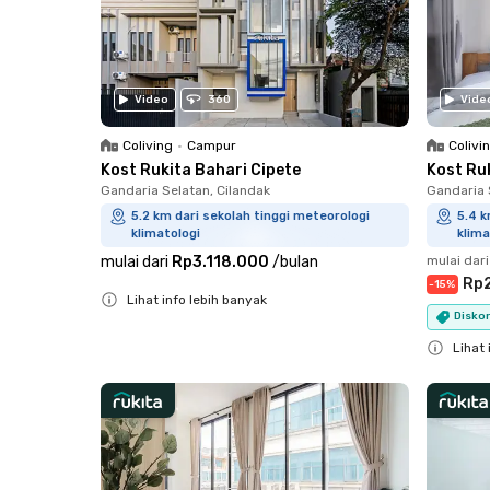
Video
360
Vide
Coliving
•
Campur
Colivi
Kost Rukita Bahari Cipete
Kost Ru
Gandaria Selatan, Cilandak
Gandaria 
5.2 km dari sekolah tinggi meteorologi
5.4 k
klimatologi
klima
mulai dari
Rp3.118.000
/
bulan
mulai dari
Rp
-
15
%
Lihat info lebih banyak
Disko
Close
Lihat 
Close