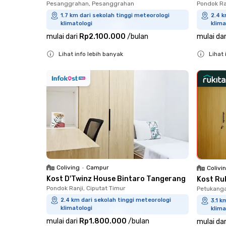
Pesanggrahan, Pesanggrahan
Pondok Ra
1.7 km dari sekolah tinggi meteorologi
2.4 k
klimatologi
klima
mulai dari
Rp2.100.000
/
bulan
mulai dar
Lihat info lebih banyak
Lihat 
Close
Close
Coliving
•
Campur
Colivi
Kost D'Twinz House Bintaro Tangerang
Kost Ruk
Pondok Ranji, Ciputat Timur
Petukanga
2.4 km dari sekolah tinggi meteorologi
3.1 k
klimatologi
klima
mulai dari
Rp1.800.000
/
bulan
mulai dar