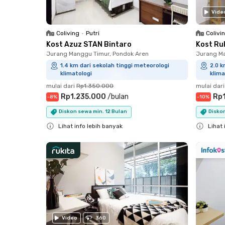
Vide
Coliving
•
Putri
Colivi
Kost Azuz STAN Bintaro
Kost Ru
Jurang Manggu Timur, Pondok Aren
Jurang Ma
1.4 km dari sekolah tinggi meteorologi
2.0 k
klimatologi
klima
mulai dari
Rp1.350.000
mulai dari
Rp1.235.000
/
bulan
Rp1
-
8
%
-
10
%
Diskon sewa min. 12 Bulan
Disko
Lihat info lebih banyak
Lihat 
Close
Close
Video
360