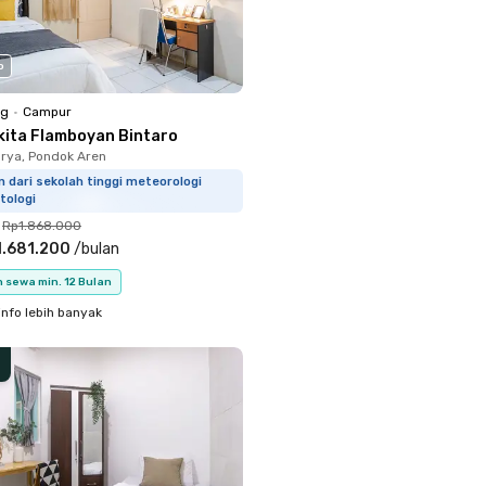
o
ng
•
Campur
kita Flamboyan Bintaro
rya, Pondok Aren
m dari sekolah tinggi meteorologi
tologi
Rp1.868.000
1.681.200
/
bulan
 sewa min. 12 Bulan
info lebih banyak