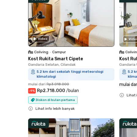
Video
Vide
Colivi
Coliving
•
Campur
Kost Ru
Kost Rukita Smart Cipete
Gandaria 
Gandaria Selatan, Cilandak
5.2 k
5.2 km dari sekolah tinggi meteorologi
klima
klimatologi
mulai dar
mulai dari
Rp3.018.000
Rp2.718.000
/
bulan
-
9
%
Lihat 
Diskon di bulan pertama
Close
Lihat info lebih banyak
Close