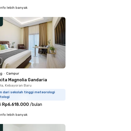
info lebih banyak
ng
•
Campur
kita Magnolia Gandaria
la, Kebayoran Baru
m dari sekolah tinggi meteorologi
tologi
i
Rp6.618.000
/
bulan
info lebih banyak