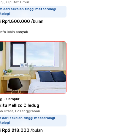
nji, Ciputat Timur
m dari sekolah tinggi meteorologi
tologi
i
Rp1.800.000
/
bulan
info lebih banyak
ng
•
Campur
ita Mellizo Ciledug
n Utara, Pesanggrahan
m dari sekolah tinggi meteorologi
tologi
i
Rp2.218.000
/
bulan