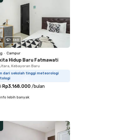
o
360
ng
•
Campur
kita Hidup Baru Fatmawati
Utara, Kebayoran Baru
m dari sekolah tinggi meteorologi
tologi
i
Rp3.168.000
/
bulan
info lebih banyak