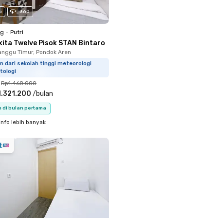
o
360
ng
•
Putri
kita Twelve Pisok STAN Bintaro
nggu Timur, Pondok Aren
m dari sekolah tinggi meteorologi
tologi
Rp1.468.000
.321.200
/
bulan
n di bulan pertama
info lebih banyak