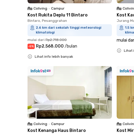
Coliving
•
Campur
Colivi
Kost Rukita Deplu 11 Bintaro
Kost Ka
Bintaro, Pesanggrahan
Jurang Ma
2.6 km dari sekolah tinggi meteorologi
1.5 k
klimatologi
klima
mulai dari
Rp2.718.000
mulai dar
Rp2.568.000
/
bulan
-
5
%
Lihat 
Lihat info lebih banyak
Close
Close
Coliving
•
Campur
Colivi
Kost Kenanga Haus Bintaro
Kost Mi