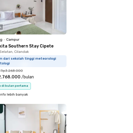
o
ng
•
Campur
kita Southern Stay Cipete
Selatan, Cilandak
m dari sekolah tinggi meteorologi
tologi
Rp3.268.000
2.768.000
/
bulan
n di bulan pertama
info lebih banyak