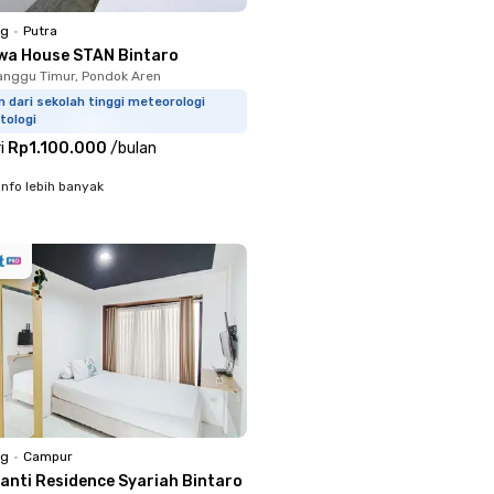
ng
•
Putra
wa House STAN Bintaro
nggu Timur, Pondok Aren
m dari sekolah tinggi meteorologi
tologi
i
Rp1.100.000
/
bulan
info lebih banyak
ng
•
Campur
ranti Residence Syariah Bintaro