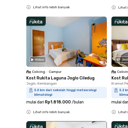
Lihat info lebih banyak
Lihat 
Close
Close
Video
360
Coliving
•
Campur
Colivi
Kost Rukita Laguna Joglo Ciledug
Kost Ru
Joglo, Kembangan
Kramat Pe
5.0 km dari sekolah tinggi meteorologi
5.2 k
klimatologi
klima
mulai dari
Rp1.818.000
/
bulan
mulai dar
Lihat info lebih banyak
Lihat 
Close
Close