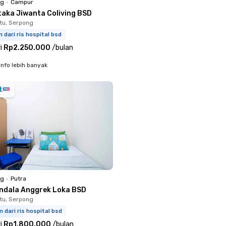
ng
•
Campur
taka Jiwanta Coliving BSD
tu, Serpong
m dari ris hospital bsd
i
Rp2.250.000
/
bulan
info lebih banyak
ng
•
Putra
ndala Anggrek Loka BSD
tu, Serpong
m dari ris hospital bsd
i
Rp1.800.000
/
bulan