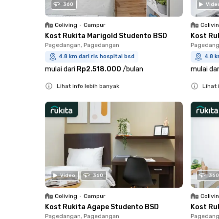
360
Vide
Coliving
•
Campur
Colivi
Kost Rukita Marigold Studento BSD
Kost Ru
Pagedangan, Pagedangan
Pagedang
4.8 km dari ris hospital bsd
4.8 k
mulai dari
Rp2.518.000
/
bulan
mulai dar
Lihat info lebih banyak
Lihat 
Close
Close
Video
360
360
Coliving
•
Campur
Colivi
Kost Rukita Agape Studento BSD
Kost Ru
Pagedangan, Pagedangan
Pagedang