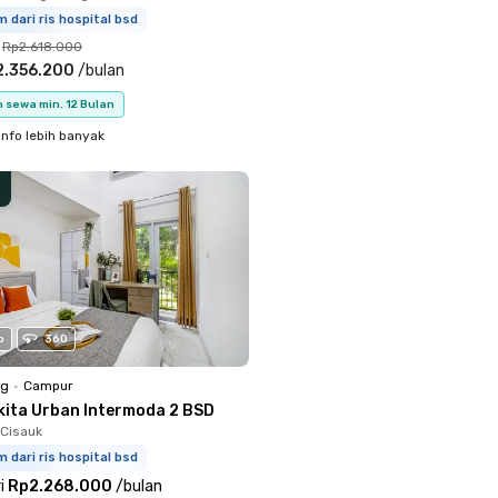
m dari ris hospital bsd
Rp2.618.000
2.356.200
/
bulan
 sewa min. 12 Bulan
info lebih banyak
o
360
ng
•
Campur
kita Urban Intermoda 2 BSD
Cisauk
m dari ris hospital bsd
i
Rp2.268.000
/
bulan