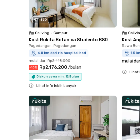
360
Coliving
•
Campur
Colivi
Kost Rukita Botanica Studento BSD
Kost An
Pagedangan, Pagedangan
Rawa Bun
4.8 km dari ris hospital bsd
1.5 k
mulai dari
Rp2.418.000
mulai dar
Rp2.176.200
/
bulan
-
10
%
Lihat 
Diskon sewa min. 12 Bulan
Close
Lihat info lebih banyak
Close