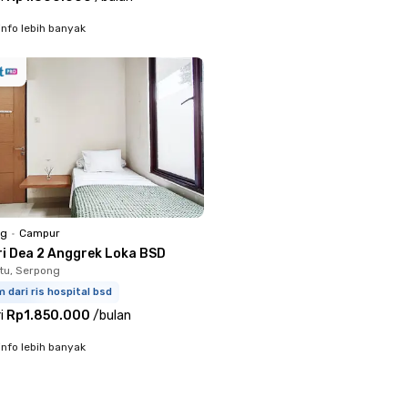
info lebih banyak
ng
•
Campur
ri Dea 2 Anggrek Loka BSD
tu, Serpong
m dari ris hospital bsd
i
Rp1.850.000
/
bulan
info lebih banyak