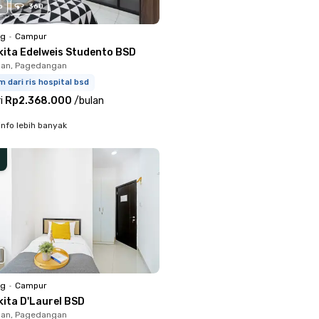
o
360
ng
•
Campur
kita Edelweis Studento BSD
an, Pagedangan
m dari ris hospital bsd
i
Rp2.368.000
/
bulan
info lebih banyak
ng
•
Campur
kita D'Laurel BSD
an, Pagedangan