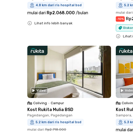
4.8 km dari ris hospital bsd
5.2 k
mulai dari
Rp2.068.000
/
bulan
mulai dari
Rp
-
10
%
Lihat info lebih banyak
Diskon
Close
Lihat 
Close
Video
Vide
Coliving
•
Campur
Colivi
Kost Rukita Mulia BSD
Kost Ru
Pagedangan, Pagedangan
Sampora, 
5.2 km dari ris hospital bsd
5.3 k
mulai dari
Rp2.718.000
mulai dar