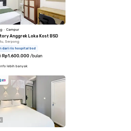
ng
•
Campur
ctory Anggrek Loka Kost BSD
tu, Serpong
m dari ris hospital bsd
i
Rp1.600.000
/
bulan
info lebih banyak
o