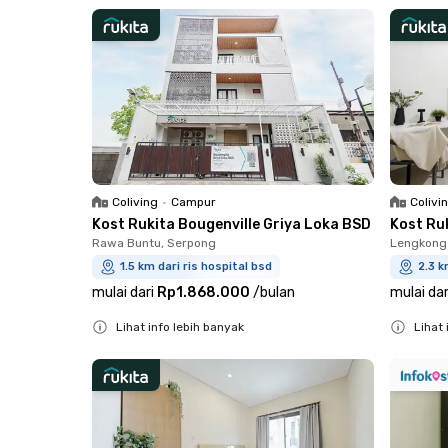
Close
Coliving
•
Campur
Colivi
Kost Rukita Bougenville Griya Loka BSD
Kost Ru
Rawa Buntu, Serpong
Lengkong 
1.5 km dari ris hospital bsd
2.3 k
mulai dari
Rp1.868.000
/
bulan
mulai dar
Lihat info lebih banyak
Lihat 
Close
Close