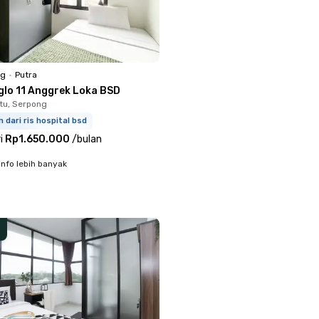
ng
•
Putra
glo 11 Anggrek Loka BSD
tu, Serpong
m dari ris hospital bsd
i
Rp1.650.000
/
bulan
info lebih banyak