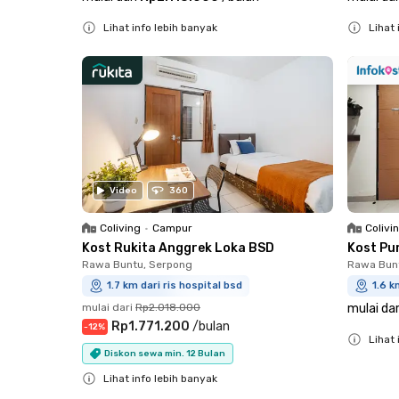
Lihat info lebih banyak
Lihat 
Close
Close
Video
360
Coliving
•
Campur
Colivi
Kost Rukita Anggrek Loka BSD
Kost Pu
Rawa Buntu, Serpong
Rawa Bun
1.7 km dari ris hospital bsd
1.6 k
mulai dari
Rp2.018.000
mulai dar
Rp1.771.200
/
bulan
-
12
%
Lihat 
Diskon sewa min. 12 Bulan
Close
Lihat info lebih banyak