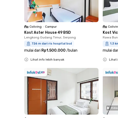
Coliving
•
Campur
Colivi
Kost Aster House 49 BSD
Kost Vi
Lengkong Gudang Timur, Serpong
Rawa Bun
726 m dari ris hospital bsd
1.3 k
mulai dari
Rp1.500.000
/
bulan
mulai dar
Lihat info lebih banyak
Lihat 
Close
Close
Vide