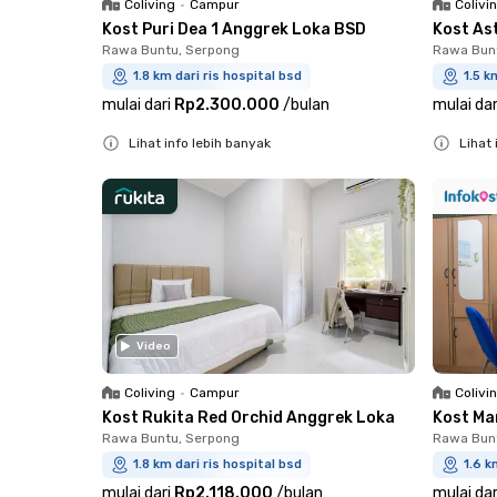
Coliving
•
Campur
Colivi
Kost Puri Dea 1 Anggrek Loka BSD
Kost As
Rawa Buntu, Serpong
Rawa Bun
1.8 km dari ris hospital bsd
1.5 k
mulai dari
Rp2.300.000
/
bulan
mulai dar
Lihat info lebih banyak
Lihat 
Close
Close
Video
Coliving
•
Campur
Colivi
Kost Rukita Red Orchid Anggrek Loka
Kost Ma
Rawa Buntu, Serpong
Rawa Bun
1.8 km dari ris hospital bsd
1.6 k
mulai dari
Rp2.118.000
/
bulan
mulai dar