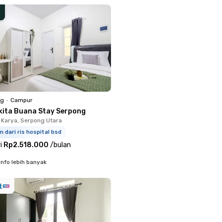
ng
•
Campur
kita Buana Stay Serpong
Karya, Serpong Utara
m dari ris hospital bsd
i
Rp2.518.000
/
bulan
info lebih banyak