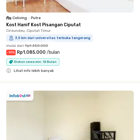
Coliving
•
Putra
Kost Hanif Kost Pisangan Ciputat
Cireundeu, Ciputat Timur
3.0 km dari universitas terbuka tangerang
mulai dari
Rp1.350.000
Rp1.085.000
/
bulan
-
19
%
Diskon sewa min. 12 Bulan
Lihat info lebih banyak
Close