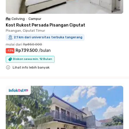
Coliving
•
Campur
Kost Rukost Persada Pisangan Ciputat
Pisangan, Ciputat Timur
2.1 km dari universitas terbuka tangerang
mulai dari
Rp850.000
Rp739.500
/
bulan
-
13
%
Diskon sewa min. 12 Bulan
Lihat info lebih banyak
Close