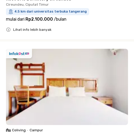
Cireundeu, Ciputat Timur
4.5 km dari universitas terbuka tangerang
mulai dari
Rp2.100.000
/
bulan
Lihat info lebih banyak
Close
Coliving
•
Campur