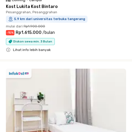
Coliving
•
Campur
Kost Lukita Kost Bintaro
Pesanggrahan, Pesanggrahan
5.9 km dari universitas terbuka tangerang
mulai dari
Rp1.900.000
Rp1.615.000
/
bulan
-
15
%
Diskon sewa min. 3 Bulan
Lihat info lebih banyak
Close