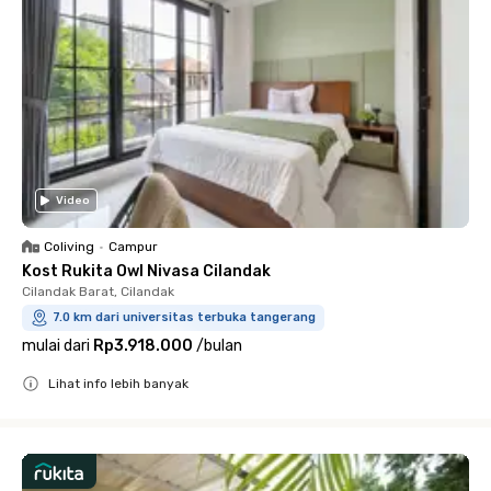
Video
Coliving
•
Campur
Kost Rukita Owl Nivasa Cilandak
Cilandak Barat, Cilandak
7.0 km dari universitas terbuka tangerang
mulai dari
Rp3.918.000
/
bulan
Lihat info lebih banyak
Close