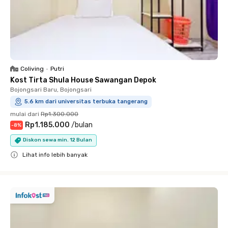
Coliving
•
Putri
Kost Tirta Shula House Sawangan Depok
Bojongsari Baru, Bojongsari
5.6 km dari universitas terbuka tangerang
mulai dari
Rp1.300.000
Rp1.185.000
/
bulan
-
8
%
Diskon sewa min. 12 Bulan
Lihat info lebih banyak
Close