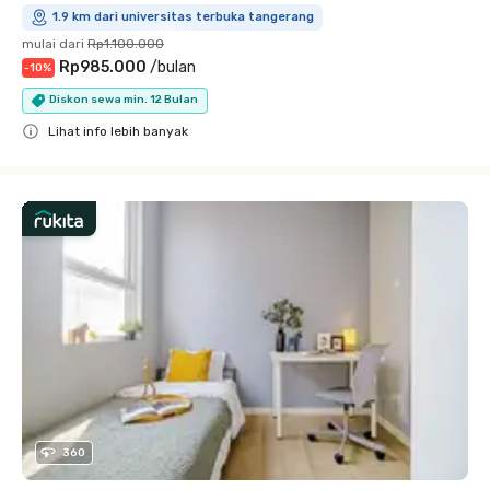
1.9 km dari universitas terbuka tangerang
mulai dari
Rp1.100.000
Rp985.000
/
bulan
-
10
%
Diskon sewa min. 12 Bulan
Lihat info lebih banyak
Close
360