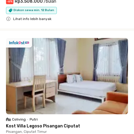
Rp3.508.000
/
bulan
-
6
%
Diskon sewa min. 12 Bulan
Lihat info lebih banyak
Close
Coliving
•
Putri
Kost Villa Legoso Pisangan Ciputat
Pisangan, Ciputat Timur