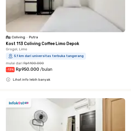
Coliving
•
Putra
Kost 113 Coliving Coffee Limo Depok
Grogol, Limo
5.1 km dari universitas terbuka tangerang
mulai dari
Rp1.100.000
Rp950.000
/
bulan
-
13
%
Lihat info lebih banyak
Close