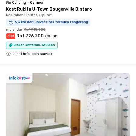
Coliving
•
Campur
Kost Rukita U-Town Bougenville Bintaro
Kelurahan Ciputat, Ciputat
6.3 km dari universitas terbuka tangerang
mulai dari
Rp1.918.000
Rp1.726.200
/
bulan
-
10
%
Diskon sewa min. 12 Bulan
Lihat info lebih banyak
Close