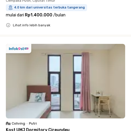
Cempaka Putih, Ciputat Timur
4.0 km dari universitas terbuka tangerang
mulai dari
Rp1.400.000
/
bulan
Lihat info lebih banyak
Close
Coliving
•
Putri
Kost UMJ Dormitory Cireundeu