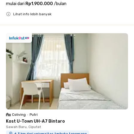
mulai dari
Rp1.900.000
/
bulan
Lihat info lebih banyak
Close
Coliving
•
Putri
Kost U-Town UH-A7 Bintaro
Sawah Baru, Ciputat
6.3 km dari universitas terbuka tangerang