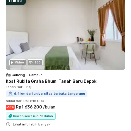
Video
360
Coliving
•
Campur
Kost Rukita Graha Bhumi Tanah Baru Depok
Tanah Baru, Beji
6.4 km dari universitas terbuka tangerang
mulai dari
Rp1.818.000
Rp1.636.200
/
bulan
-
10
%
Diskon sewa min. 12 Bulan
Lihat info lebih banyak