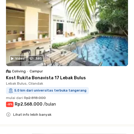
Video
360
Coliving
•
Campur
Kost Rukita Bonavista 17 Lebak Bulus
Lebak Bulus, Cilandak
5.0 km dari universitas terbuka tangerang
mulai dari
Rp2.818.000
Rp2.568.000
/
bulan
-
8
%
Lihat info lebih banyak
Close