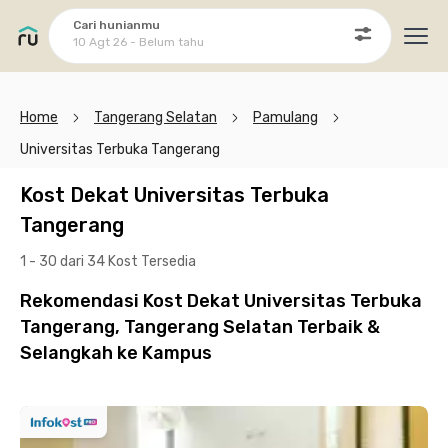
Cari hunianmu
10 Agt 26 - Belum tahu
Ope
Home
Tangerang Selatan
Pamulang
Universitas Terbuka Tangerang
Kost Dekat Universitas Terbuka
Tangerang
1 - 30 dari 34 Kost
Tersedia
Rekomendasi Kost Dekat Universitas Terbuka
Tangerang, Tangerang Selatan Terbaik &
Selangkah ke Kampus