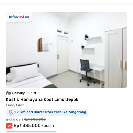
Close
Coliving
•
Putri
Kost D'Ramayana Kost Limo Depok
Limo, Limo
2.6 km dari universitas terbuka tangerang
mulai dari
Rp1.500.000
Rp1.385.000
/
bulan
-
7
%