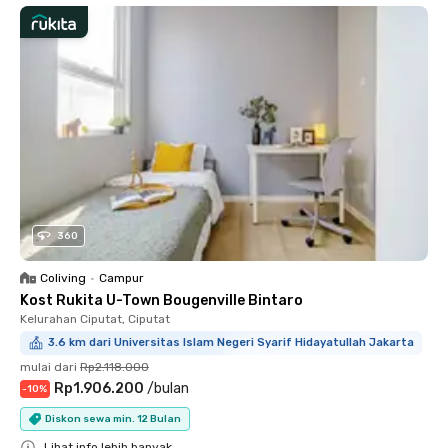
360
Coliving
•
Campur
Kost Rukita U-Town Bougenville Bintaro
Kelurahan Ciputat, Ciputat
3.6 km dari Universitas Islam Negeri Syarif Hidayatullah Jakarta
mulai dari
Rp2.118.000
Rp1.906.200
/
bulan
-
10
%
Diskon sewa min. 12 Bulan
Lihat info lebih banyak