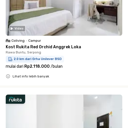
Video
Coliving
•
Campur
Kost Rukita Red Orchid Anggrek Loka
Rawa Buntu, Serpong
2.0 km dari Grha Unilever BSD
mulai dari
Rp2.118.000
/
bulan
Lihat info lebih banyak
Close