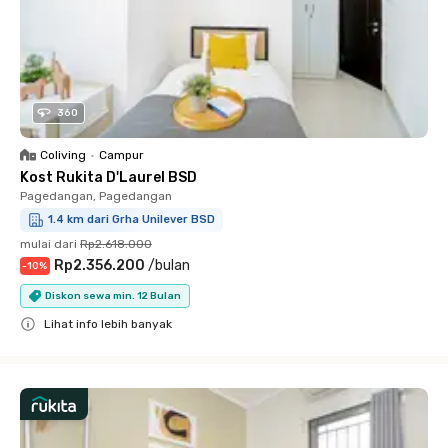
360
Coliving
•
Campur
Kost Rukita D'Laurel BSD
Pagedangan, Pagedangan
1.4 km dari Grha Unilever BSD
mulai dari
Rp2.618.000
Rp2.356.200
/
bulan
-
10
%
Diskon sewa min. 12 Bulan
Lihat info lebih banyak
Close