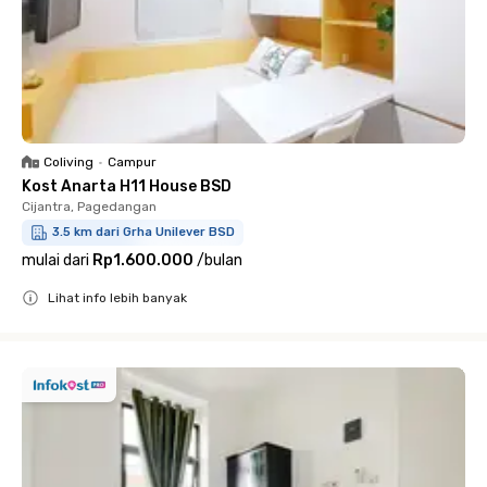
Coliving
•
Campur
Kost Anarta H11 House BSD
Cijantra, Pagedangan
3.5 km dari Grha Unilever BSD
mulai dari
Rp1.600.000
/
bulan
Lihat info lebih banyak
Close