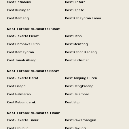
Kost Setiabudi
Kost Bintaro
Kost Kuningan
Kost Cipete
Kost Kemang
Kost Kebayoran Lama
Kost Terbaik di Jakarta Pusat
Kost Jakarta Pusat
Kost Benhil
Kost Cempaka Putih
Kost Menteng
Kost Kemayoran
Kost Kebon Kacang
Kost Tanah Abang
Kost Sudirman
Kost Terbaik di Jakarta Barat
Kost Jakarta Barat
Kost Tanjung Duren
Kost Grogol
Kost Cengkareng
Kost Palmerah
Kost Jelambar
Kost Kebon Jeruk
Kost Slipi
Kost Terbaik di Jakarta Timur
Kost Jakarta Timur
Kost Rawamangun
Kost Cibubur
Kost Cakung