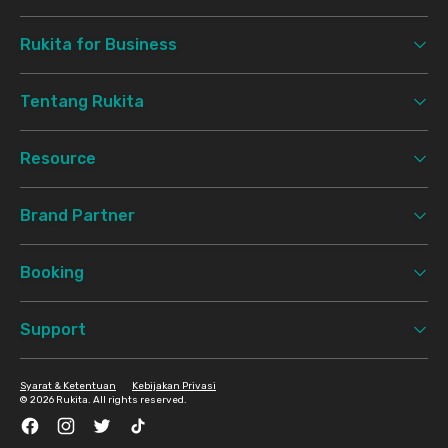
Rukita for Business
Tentang Rukita
Resource
Brand Partner
Booking
Support
Syarat & Ketentuan
Kebijakan Privasi
©
2026 Rukita. All rights reserved.
Facebook
Instagram
Twitter
TikTok