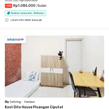
mulai dari
Rp1.350.000
Rp1.085.000
/
bulan
-
19
%
Diskon sewa min. 12 Bulan
Lihat info lebih banyak
Close
Coliving
•
Campur
Kost Dito House Pisangan Ciputat