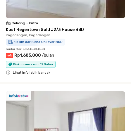
Coliving
•
Putra
Kost Regentown Gold J2/3 House BSD
Pagedangan, Pagedangan
1.8 km dari Grha Unilever BSD
mulai dari
Rp1.800.000
Rp1.685.000
/
bulan
-
6
%
Diskon sewa min. 12 Bulan
Lihat info lebih banyak
Close