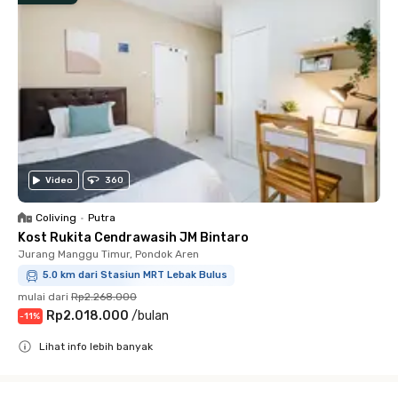
Video
360
Coliving
•
Putra
Kost Rukita Cendrawasih JM Bintaro
Jurang Manggu Timur, Pondok Aren
5.0 km dari Stasiun MRT Lebak Bulus
mulai dari
Rp2.268.000
Rp2.018.000
/
bulan
-
11
%
Lihat info lebih banyak
Close