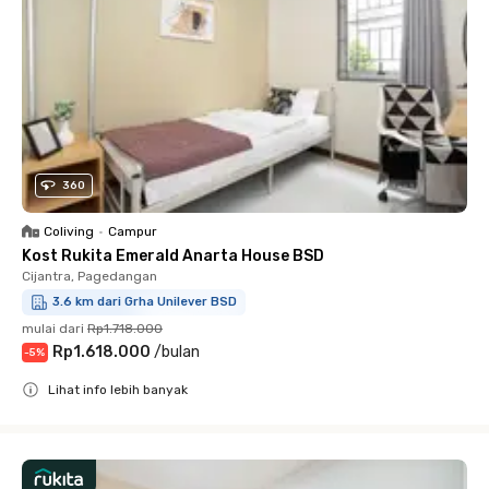
360
Coliving
•
Campur
Kost Rukita Emerald Anarta House BSD
Cijantra, Pagedangan
3.6 km dari Grha Unilever BSD
mulai dari
Rp1.718.000
Rp1.618.000
/
bulan
-
5
%
Lihat info lebih banyak
Close