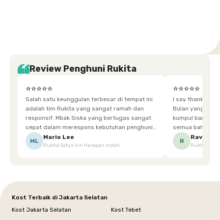
Tangerang
Bali
Yogyakarta
Jakarta
Jakarta
Jawa
Jakarta
Jawa
Sumatera
Selatan
Banten
Selatan
Barat
Barat
Bali
Yogyakarta
Tengah
Utara
Review Penghuni Rukita
⭐⭐⭐⭐⭐
⭐⭐⭐⭐⭐
Salah satu keunggulan terbesar di tempat ini
I say thankyou s
adalah tim Rukita yang sangat ramah dan
Bulan yang super happy! banyak tem
responsif. Mbak Siska yang bertugas sangat
kumpul bareng mak
cepat dalam merespons kebutuhan penghuni.
semua bahagia ad
Ketika saya meminta keset karena sempat
mgkn saran dari air aja & kebersihan lebih di
Mario Lee
Ravena
ML
R
Rukita Satya Inn Harapan Indah
Rukita Dimi
terpeleset, permintaan tersebut langsung
tingkatka
dipenuhi dengan cepat. Terima kasih Mbak
Siska.
Kost Terbaik di Jakarta Selatan
Kost Jakarta Selatan
Kost Tebet