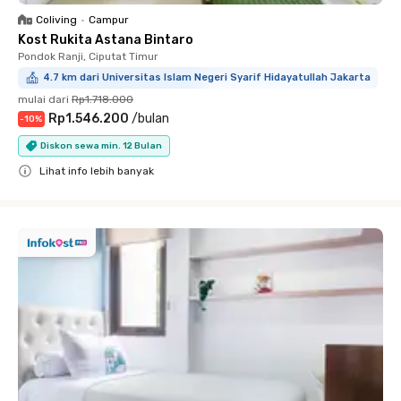
Coliving
•
Campur
Kost Rukita Astana Bintaro
Pondok Ranji, Ciputat Timur
4.7 km dari Universitas Islam Negeri Syarif Hidayatullah Jakarta
mulai dari
Rp1.718.000
Rp1.546.200
/
bulan
-
10
%
Diskon sewa min. 12 Bulan
Lihat info lebih banyak
Close