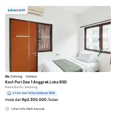
Coliving
•
Campur
Kost Puri Dea 1 Anggrek Loka BSD
Rawa Buntu, Serpong
2.1 km dari Grha Unilever BSD
mulai dari
Rp2.300.000
/
bulan
Lihat info lebih banyak
Close