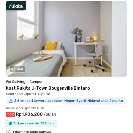
360
Coliving
•
Campur
Kost Rukita U-Town Bougenville Bintaro
Kelurahan Ciputat, Ciputat
3.6 km dari Universitas Islam Negeri Syarif Hidayatullah Jakarta
mulai dari
Rp2.118.000
Rp1.906.200
/
bulan
-
10
%
Diskon sewa min. 12 Bulan
Lihat info lebih banyak