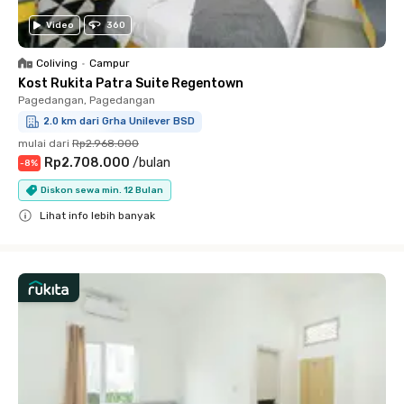
Video
360
Coliving
•
Campur
Kost Rukita Patra Suite Regentown
Pagedangan, Pagedangan
2.0 km dari Grha Unilever BSD
mulai dari
Rp2.968.000
Rp2.708.000
/
bulan
-
8
%
Diskon sewa min. 12 Bulan
Lihat info lebih banyak
Close