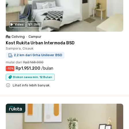
Video
360
Coliving
•
Campur
Kost Rukita Urban Intermoda BSD
Sampora, Cisauk
2.2 km dari Grha Unilever BSD
mulai dari
Rp2.168.000
Rp1.951.200
/
bulan
-
10
%
Diskon sewa min. 12 Bulan
Lihat info lebih banyak
Close