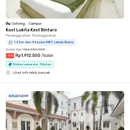
Coliving
•
Campur
Kost Lukita Kost Bintaro
Pesanggrahan, Pesanggrahan
1.3 km dari Stasiun MRT Lebak Bulus
mulai dari
Rp2.250.000
Rp1.912.500
/
bulan
-
15
%
Diskon sewa min. 3 Bulan
Lihat info lebih banyak
Close