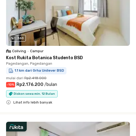
360
Coliving
•
Campur
Kost Rukita Botanica Studento BSD
Pagedangan, Pagedangan
1.1 km dari Grha Unilever BSD
mulai dari
Rp2.418.000
Rp2.176.200
/
bulan
-
10
%
Diskon sewa min. 12 Bulan
Lihat info lebih banyak
Close