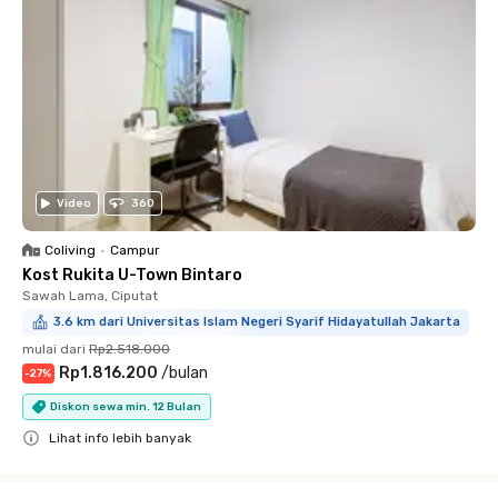
Video
360
Coliving
•
Campur
Kost Rukita U-Town Bintaro
Sawah Lama, Ciputat
3.6 km dari Universitas Islam Negeri Syarif Hidayatullah Jakarta
mulai dari
Rp2.518.000
Rp1.816.200
/
bulan
-
27
%
Diskon sewa min. 12 Bulan
Lihat info lebih banyak
Close