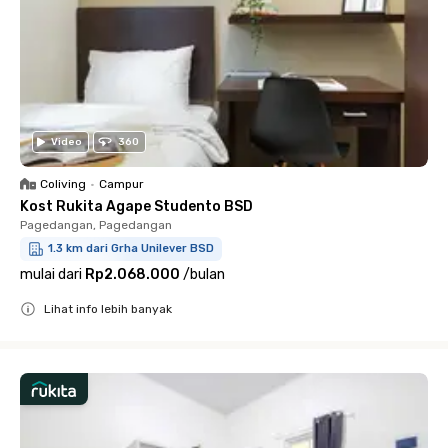
Video
360
Coliving
•
Campur
Kost Rukita Agape Studento BSD
Pagedangan, Pagedangan
1.3 km dari Grha Unilever BSD
mulai dari
Rp2.068.000
/
bulan
Lihat info lebih banyak
Close