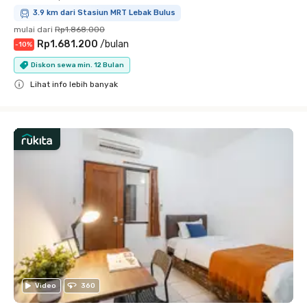
3.9 km dari Stasiun MRT Lebak Bulus
mulai dari
Rp1.868.000
Rp1.681.200
/
bulan
-
10
%
Diskon sewa min. 12 Bulan
Lihat info lebih banyak
Close
Video
360