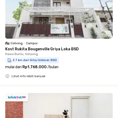
Coliving
•
Campur
Kost Rukita Bougenville Griya Loka BSD
Rawa Buntu, Serpong
3.7 km dari Grha Unilever BSD
mulai dari
Rp1.768.000
/
bulan
Lihat info lebih banyak
Close