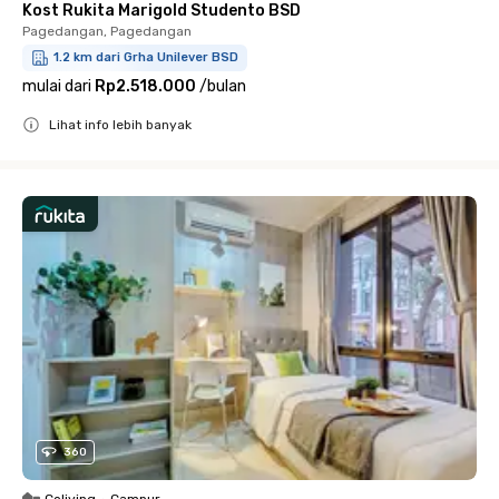
Kost Rukita Marigold Studento BSD
Pagedangan, Pagedangan
1.2 km dari Grha Unilever BSD
mulai dari
Rp2.518.000
/
bulan
Lihat info lebih banyak
Close
360