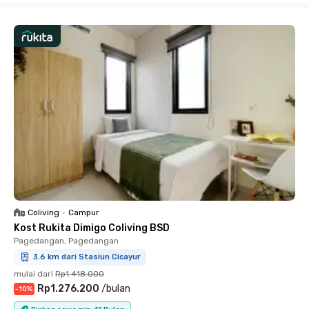
Coliving
•
Campur
Kost Rukita Dimigo Coliving BSD
Pagedangan, Pagedangan
3.6 km dari Stasiun Cicayur
mulai dari
Rp1.418.000
Rp1.276.200
/
bulan
-
10
%