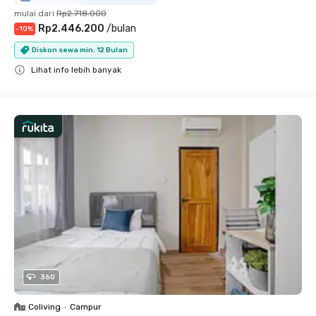
mulai dari
Rp2.718.000
Rp2.446.200
/
bulan
-
10
%
Diskon sewa min. 12 Bulan
Lihat info lebih banyak
Close
360
Coliving
•
Campur