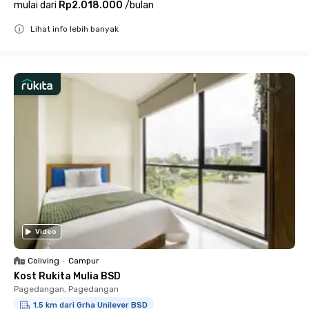
mulai dari
Rp2.018.000
/
bulan
Lihat info lebih banyak
Close
Video
Coliving
•
Campur
Kost Rukita Mulia BSD
Pagedangan, Pagedangan
1.5 km dari Grha Unilever BSD