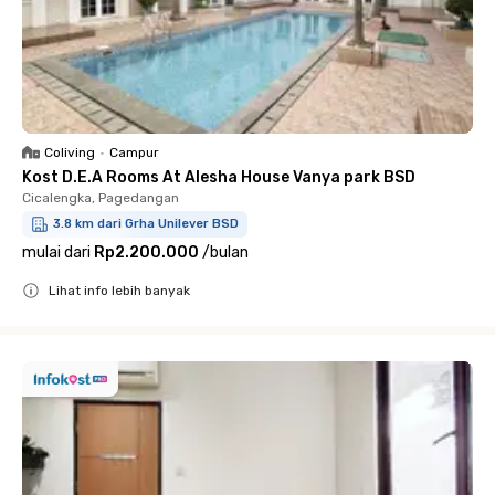
Coliving
•
Campur
Kost D.E.A Rooms At Alesha House Vanya park BSD
Cicalengka, Pagedangan
3.8 km dari Grha Unilever BSD
mulai dari
Rp2.200.000
/
bulan
Lihat info lebih banyak
Close