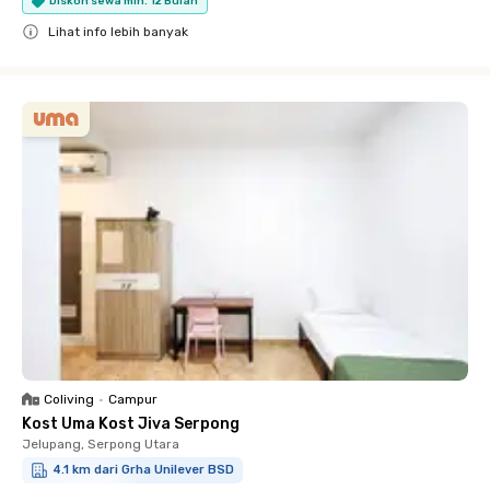
Diskon sewa min. 12 Bulan
Lihat info lebih banyak
Close
Coliving
•
Campur
Kost Uma Kost Jiva Serpong
Jelupang, Serpong Utara
4.1 km dari Grha Unilever BSD