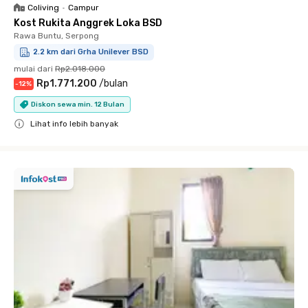
Coliving
•
Campur
Kost Rukita Anggrek Loka BSD
Rawa Buntu, Serpong
2.2 km dari Grha Unilever BSD
mulai dari
Rp2.018.000
Rp1.771.200
/
bulan
-
12
%
Diskon sewa min. 12 Bulan
Lihat info lebih banyak
Close