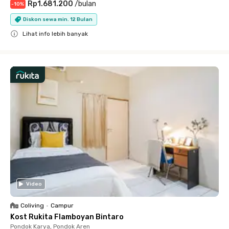
Rp1.681.200
/
bulan
-
10
%
Diskon sewa min. 12 Bulan
Lihat info lebih banyak
Close
Video
Coliving
•
Campur
Kost Rukita Flamboyan Bintaro
Pondok Karya, Pondok Aren