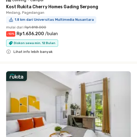
Coliving
•
Campur
Kost Rukita Cherry Homes Gading Serpong
Medang, Pagedangan
1.8 km dari Universitas Multimedia Nusantara
mulai dari
Rp1.818.000
Rp1.636.200
/
bulan
-
10
%
Diskon sewa min. 12 Bulan
Lihat info lebih banyak
Close