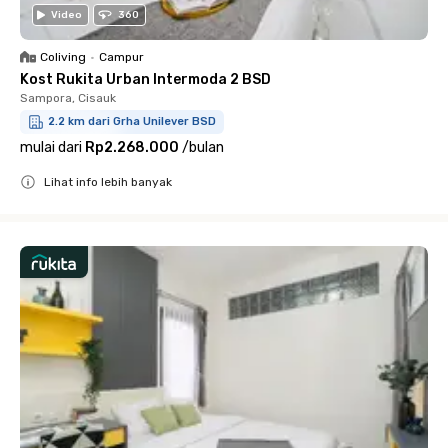
Video
360
Coliving
•
Campur
Kost Rukita Urban Intermoda 2 BSD
Sampora, Cisauk
2.2 km dari Grha Unilever BSD
mulai dari
Rp2.268.000
/
bulan
Lihat info lebih banyak
Close