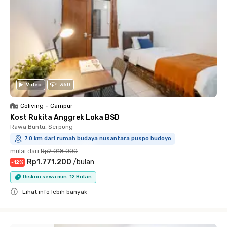
Video
360
Coliving
•
Campur
Kost Rukita Anggrek Loka BSD
Rawa Buntu, Serpong
7.0 km dari rumah budaya nusantara puspo budoyo
mulai dari
Rp2.018.000
Rp1.771.200
/
bulan
-
12
%
Diskon sewa min. 12 Bulan
Lihat info lebih banyak
Close