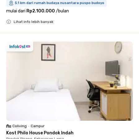
5.1 km dari rumah budaya nusantara puspo budoyo
mulai dari
Rp2.100.000
/
bulan
Lihat info lebih banyak
Close
Coliving
•
Campur
Kost Philo House Pondok Indah
Pondok Pinang, Kebayoran Lama