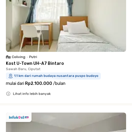
Coliving
•
Putri
Kost U-Town UH-A7 Bintaro
Sawah Baru, Ciputat
1.1 km dari rumah budaya nusantara puspo budoyo
mulai dari
Rp2.100.000
/
bulan
Lihat info lebih banyak
Close