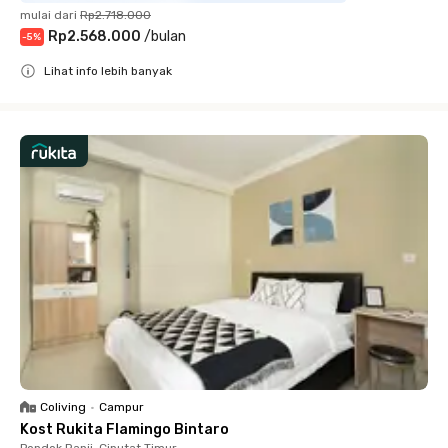
mulai dari
Rp2.718.000
Rp2.568.000
/
bulan
-
5
%
Lihat info lebih banyak
Close
Coliving
•
Campur
Kost Rukita Flamingo Bintaro