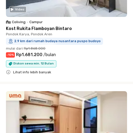
Video
Coliving
•
Campur
Kost Rukita Flamboyan Bintaro
Pondok Karya, Pondok Aren
2.9 km dari rumah budaya nusantara puspo budoyo
mulai dari
Rp1.868.000
Rp1.681.200
/
bulan
-
10
%
Diskon sewa min. 12 Bulan
Lihat info lebih banyak
Close