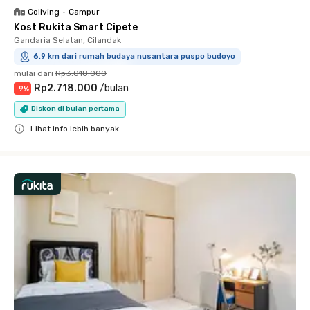
Coliving
•
Campur
Kost Rukita Smart Cipete
Gandaria Selatan, Cilandak
6.9 km dari rumah budaya nusantara puspo budoyo
mulai dari
Rp3.018.000
Rp2.718.000
/
bulan
-
9
%
Diskon di bulan pertama
Lihat info lebih banyak
Close