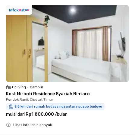
Coliving
•
Campur
Kost Miranti Residence Syariah Bintaro
Pondok Ranji, Ciputat Timur
2.8 km dari rumah budaya nusantara puspo budoyo
mulai dari
Rp1.800.000
/
bulan
Lihat info lebih banyak
Close