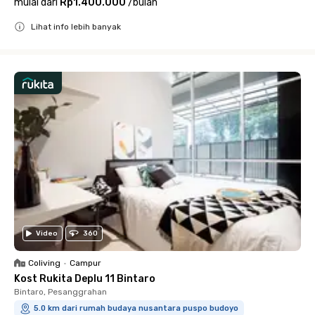
mulai dari
Rp1.400.000
/
bulan
Lihat info lebih banyak
Close
Video
360
Coliving
•
Campur
Kost Rukita Deplu 11 Bintaro
Bintaro, Pesanggrahan
5.0 km dari rumah budaya nusantara puspo budoyo