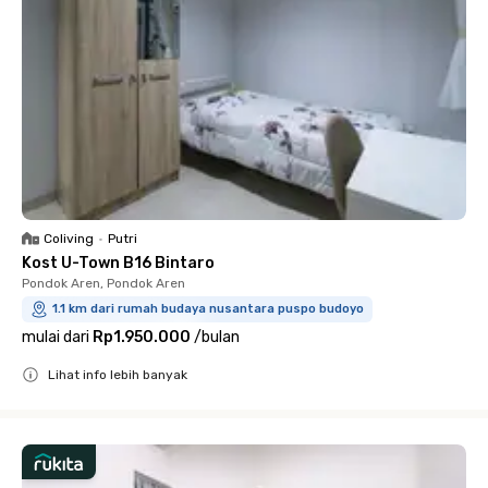
Coliving
•
Putri
Kost U-Town B16 Bintaro
Pondok Aren, Pondok Aren
1.1 km dari rumah budaya nusantara puspo budoyo
mulai dari
Rp1.950.000
/
bulan
Lihat info lebih banyak
Close