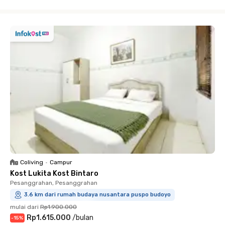
Close
Coliving
•
Campur
Kost Lukita Kost Bintaro
Pesanggrahan, Pesanggrahan
3.6 km dari rumah budaya nusantara puspo budoyo
mulai dari
Rp1.900.000
Rp1.615.000
/
bulan
-
15
%