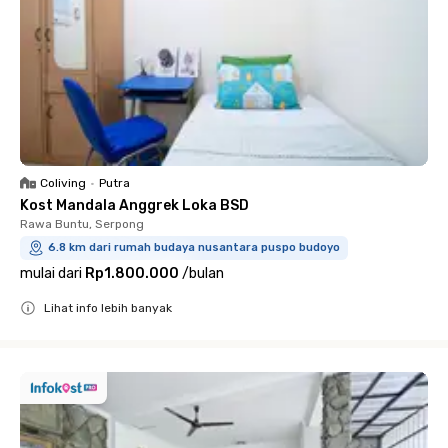
Coliving
•
Putra
Kost Mandala Anggrek Loka BSD
Rawa Buntu, Serpong
6.8 km dari rumah budaya nusantara puspo budoyo
mulai dari
Rp1.800.000
/
bulan
Lihat info lebih banyak
Close