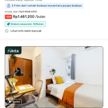
Pondok Ranji, Ciputat Timur
2.9 km dari rumah budaya nusantara puspo budoyo
mulai dari
Rp1.868.000
Rp1.681.200
/
bulan
-
10
%
Diskon sewa min. 12 Bulan
Lihat info lebih banyak
Close
Video