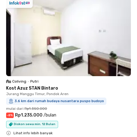
Coliving
•
Putri
Kost Azuz STAN Bintaro
Jurang Manggu Timur, Pondok Aren
3.6 km dari rumah budaya nusantara puspo budoyo
mulai dari
Rp1.350.000
Rp1.235.000
/
bulan
-
8
%
Diskon sewa min. 12 Bulan
Lihat info lebih banyak