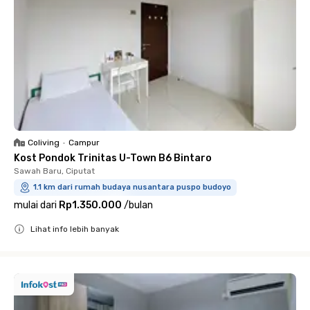
Coliving
•
Campur
Kost Pondok Trinitas U-Town B6 Bintaro
Sawah Baru, Ciputat
1.1 km dari rumah budaya nusantara puspo budoyo
mulai dari
Rp1.350.000
/
bulan
Lihat info lebih banyak
Close