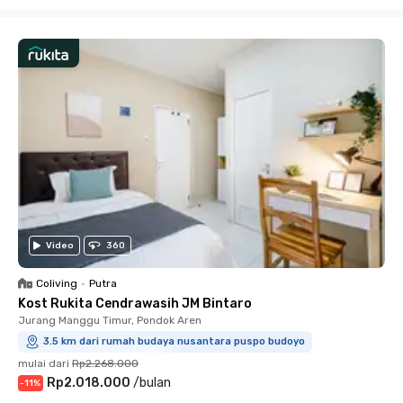
Close
Video
360
Coliving
•
Putra
Kost Rukita Cendrawasih JM Bintaro
Jurang Manggu Timur, Pondok Aren
3.5 km dari rumah budaya nusantara puspo budoyo
mulai dari
Rp2.268.000
Rp2.018.000
/
bulan
-
11
%