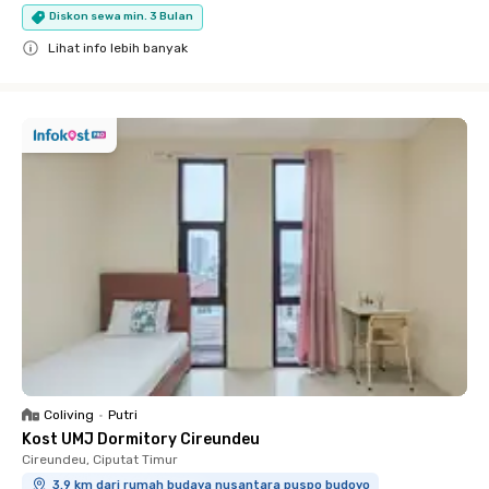
Diskon sewa min. 3 Bulan
Lihat info lebih banyak
Close
Coliving
•
Putri
Kost UMJ Dormitory Cireundeu
Cireundeu, Ciputat Timur
3.9 km dari rumah budaya nusantara puspo budoyo