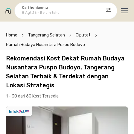
Cari hunianmu
8 Agt 26 - Belum tahu
Ope
Home
Tangerang Selatan
Ciputat
Rumah Budaya Nusantara Puspo Budoyo
Rekomendasi Kost Dekat Rumah Budaya
Nusantara Puspo Budoyo, Tangerang
Selatan Terbaik & Terdekat dengan
Lokasi Strategis
1 - 30 dari 60 Kost
Tersedia