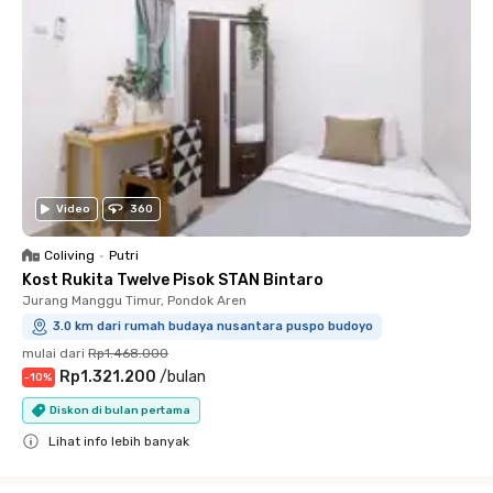
Video
360
Coliving
•
Putri
Kost Rukita Twelve Pisok STAN Bintaro
Jurang Manggu Timur, Pondok Aren
3.0 km dari rumah budaya nusantara puspo budoyo
mulai dari
Rp1.468.000
Rp1.321.200
/
bulan
-
10
%
Diskon di bulan pertama
Lihat info lebih banyak
Close