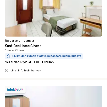
Coliving
•
Campur
Kost Bee Home Cinere
Cinere, Cinere
6.5 km dari rumah budaya nusantara puspo budoyo
mulai dari
Rp2.300.000
/
bulan
Lihat info lebih banyak
Close