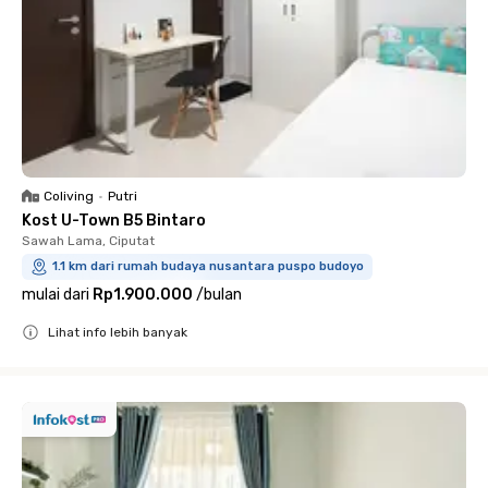
Coliving
•
Putri
Kost U-Town B5 Bintaro
Sawah Lama, Ciputat
1.1 km dari rumah budaya nusantara puspo budoyo
mulai dari
Rp1.900.000
/
bulan
Lihat info lebih banyak
Close