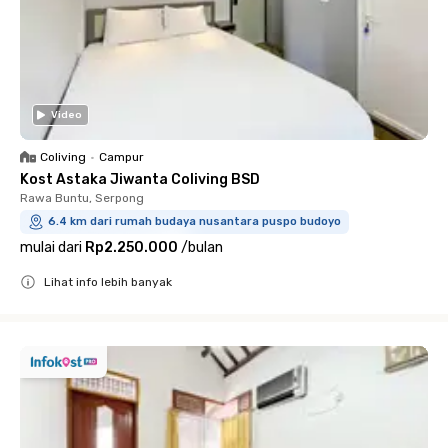
Video
Coliving
•
Campur
Kost Astaka Jiwanta Coliving BSD
Rawa Buntu, Serpong
6.4 km dari rumah budaya nusantara puspo budoyo
mulai dari
Rp2.250.000
/
bulan
Lihat info lebih banyak
Close