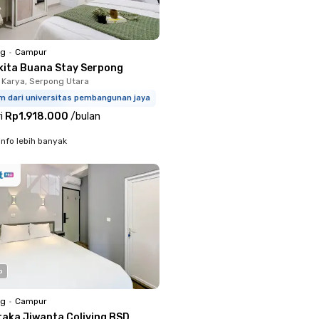
ng
•
Campur
kita Buana Stay Serpong
Karya, Serpong Utara
km dari universitas pembangunan jaya
i
Rp1.918.000
/
bulan
info lebih banyak
o
ng
•
Campur
taka Jiwanta Coliving BSD