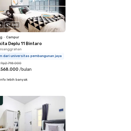
o
360
ng
•
Campur
ita Deplu 11 Bintaro
Pesanggrahan
km dari universitas pembangunan jaya
Rp2.718.000
.568.000
/
bulan
info lebih banyak