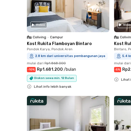
Video
Vide
Coliving
•
Campur
Colivi
Kost Rukita Flamboyan Bintaro
Kost Ruk
Pondok Karya, Pondok Aren
Bintaro, 
2.8 km dari universitas pembangunan jaya
5.4 
mulai dari
Rp1.868.000
mulai dari
Rp1.681.200
/
bulan
Rp2
-
10
%
-
5
%
Diskon sewa min. 12 Bulan
Lihat 
Lihat info lebih banyak
Close
Close