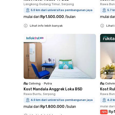
Lengkong Gudang Timur, Serpong
Rawa Bun
5.0 km dari universitas pembangunan jaya
5.7 k
mulai dari
Rp1.500.000
/
bulan
mulai dar
Lihat info lebih banyak
Lihat 
Close
Close
Vide
Coliving
•
Putra
Colivi
Kost Mandala Anggrek Loka BSD
Kost Ru
Rawa Buntu, Serpong
Rawa Bun
6.0 km dari universitas pembangunan jaya
6.2 
mulai dari
Rp1.800.000
/
bulan
mulai dari
Rp1
-
12
%