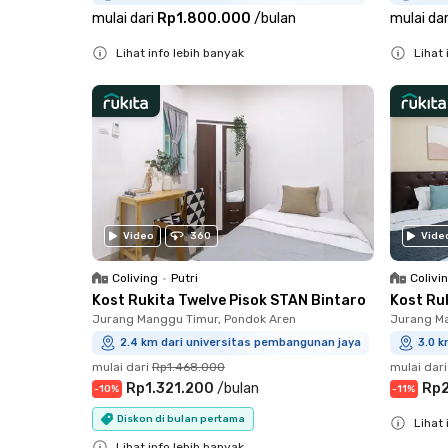
mulai dari
Rp1.800.000
/
bulan
mulai dar
Lihat info lebih banyak
Lihat 
Close
Close
Video
360
Vide
Coliving
•
Putri
Colivi
Kost Rukita Twelve Pisok STAN Bintaro
Kost Ru
Jurang Manggu Timur, Pondok Aren
Jurang Ma
2.4 km dari universitas pembangunan jaya
3.0 k
mulai dari
Rp1.468.000
mulai dari
Rp1.321.200
/
bulan
Rp2
-
10
%
-
11
%
Diskon di bulan pertama
Lihat 
Lihat info lebih banyak
Close