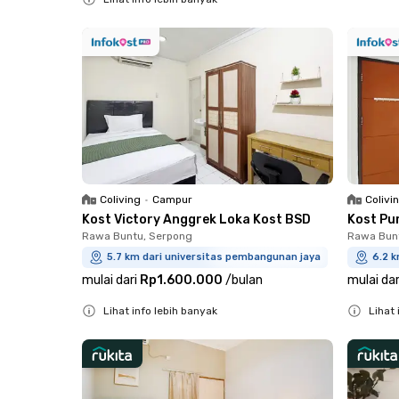
Close
Coliving
•
Campur
Colivi
Kost Victory Anggrek Loka Kost BSD
Kost Pu
Rawa Buntu, Serpong
Rawa Bun
5.7 km dari universitas pembangunan jaya
6.2 
mulai dari
Rp1.600.000
/
bulan
mulai dar
Lihat info lebih banyak
Lihat 
Close
Close