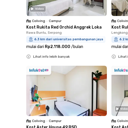
Video
Coliving
•
Campur
Colivi
Kost Rukita Red Orchid Anggrek Loka
Kost Ru
Rawa Buntu, Serpong
Lengkong 
6.3 km dari universitas pembangunan jaya
6.2 
mulai dari
Rp2.118.000
/
bulan
mulai dar
Lihat info lebih banyak
Lihat 
Close
Close
Vide
Coliving
•
Campur
Colivi
Kost Aster House 49 BSD
Kost As