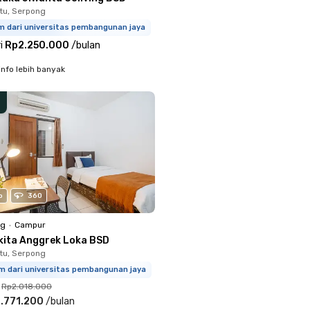
tu, Serpong
m dari universitas pembangunan jaya
i
Rp2.250.000
/
bulan
info lebih banyak
o
360
ng
•
Campur
kita Anggrek Loka BSD
tu, Serpong
km dari universitas pembangunan jaya
Rp2.018.000
.771.200
/
bulan