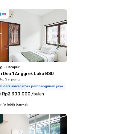
ng
•
Campur
ri Dea 1 Anggrek Loka BSD
tu, Serpong
km dari universitas pembangunan jaya
i
Rp2.300.000
/
bulan
info lebih banyak