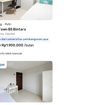
ng
•
Putri
Town B5 Bintaro
a, Ciputat
m dari universitas pembangunan jaya
i
Rp1.900.000
/
bulan
info lebih banyak