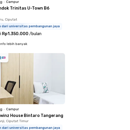
ng
•
Campur
ndok Trinitas U-Town B6
u, Ciputat
m dari universitas pembangunan jaya
i
Rp1.350.000
/
bulan
info lebih banyak
ng
•
Campur
Twinz House Bintaro Tangerang
nji, Ciputat Timur
m dari universitas pembangunan jaya