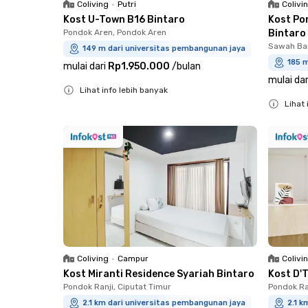
Coliving
•
Putri
Colivi
Kost U-Town B16 Bintaro
Kost Po
Pondok Aren, Pondok Aren
Bintaro
Sawah Bar
149 m dari universitas pembangunan jaya
185 
mulai dari
Rp1.950.000
/
bulan
mulai dar
Lihat info lebih banyak
Lihat 
Close
Close
Coliving
•
Campur
Colivi
Kost Miranti Residence Syariah Bintaro
Kost D'
Pondok Ranji, Ciputat Timur
Pondok Ra
2.1 km dari universitas pembangunan jaya
2.1 k