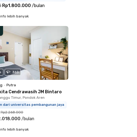
i
Rp1.800.000
/
bulan
info lebih banyak
o
360
ng
•
Putra
kita Cendrawasih JM Bintaro
nggu Timur, Pondok Aren
m dari universitas pembangunan jaya
Rp2.268.000
.018.000
/
bulan
info lebih banyak