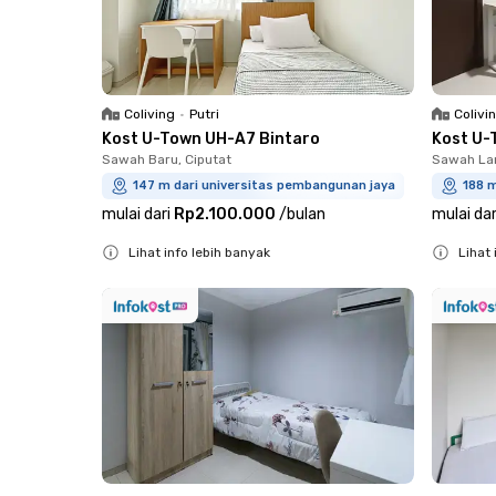
Coliving
•
Putri
Colivi
Kost U-Town UH-A7 Bintaro
Kost U-
Sawah Baru, Ciputat
Sawah Lam
147 m dari universitas pembangunan jaya
188 
mulai dari
Rp2.100.000
/
bulan
mulai dar
Lihat info lebih banyak
Lihat 
Close
Close