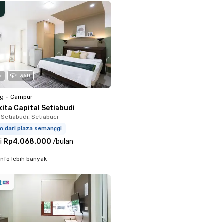
o
360
ng
•
Campur
ita Capital Setiabudi
 Setiabudi, Setiabudi
m dari plaza semanggi
i
Rp4.068.000
/
bulan
info lebih banyak