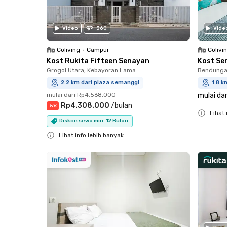
Video
360
Vide
Coliving
•
Campur
Colivi
Kost Rukita Fifteen Senayan
Kost Se
Grogol Utara, Kebayoran Lama
Bendungan
2.2 km dari plaza semanggi
1.8 k
mulai dari
Rp4.568.000
mulai dar
Rp4.308.000
/
bulan
-
5
%
Lihat 
Diskon sewa min. 12 Bulan
Close
Lihat info lebih banyak
Close