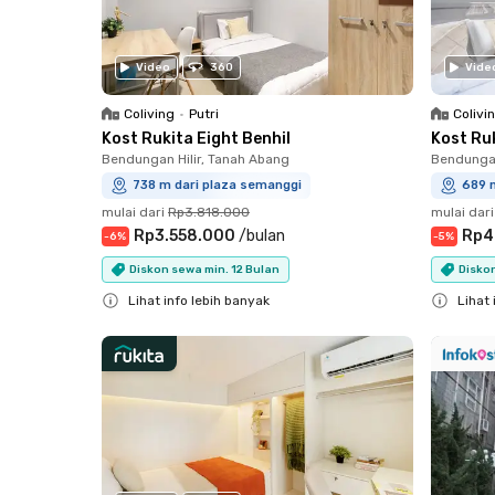
Video
360
Vide
Coliving
•
Putri
Colivi
Kost Rukita Eight Benhil
Kost Ru
Bendungan Hilir, Tanah Abang
Bendungan
738 m dari plaza semanggi
689 
mulai dari
Rp3.818.000
mulai dari
Rp3.558.000
/
bulan
Rp4
-
6
%
-
5
%
Diskon sewa min. 12 Bulan
Diskon
Lihat info lebih banyak
Lihat 
Close
Close