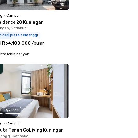
ng
•
Campur
sidence 28 Kuningan
ingan, Setiabudi
m dari plaza semanggi
i
Rp4.100.000
/
bulan
info lebih banyak
o
360
ng
•
Campur
kita Tenun CoLiving Kuningan
anggi, Setiabudi