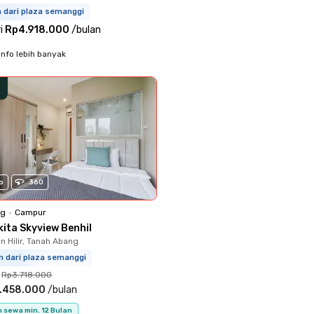
m dari plaza semanggi
i
Rp4.918.000
/
bulan
info lebih banyak
o
360
ng
•
Campur
kita Skyview Benhil
 Hilir, Tanah Abang
m dari plaza semanggi
Rp3.718.000
.458.000
/
bulan
 sewa min. 12 Bulan