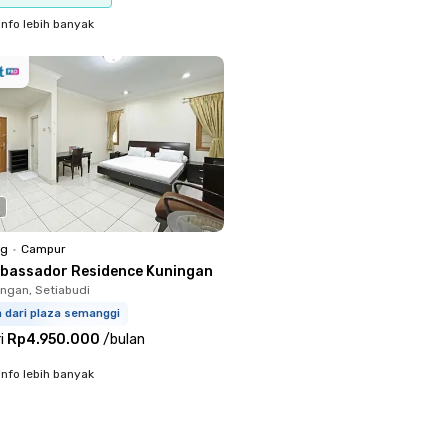
info lebih banyak
ng
•
Campur
bassador Residence Kuningan
ingan, Setiabudi
m dari plaza semanggi
i
Rp4.950.000
/
bulan
info lebih banyak