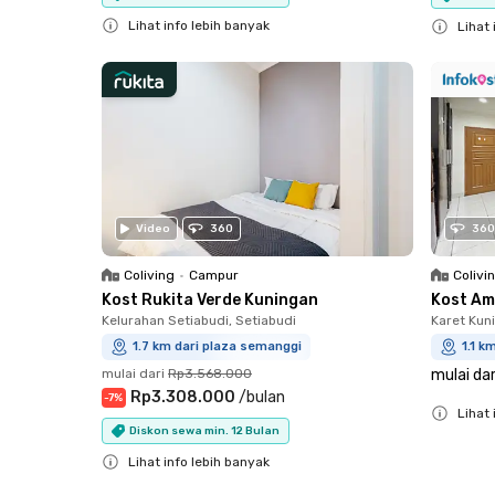
Lihat info lebih banyak
Lihat 
Close
Close
Video
360
360
Coliving
•
Campur
Colivi
Kost Rukita Verde Kuningan
Kost Am
Kelurahan Setiabudi, Setiabudi
Karet Kun
1.7 km dari plaza semanggi
1.1 k
mulai dari
Rp3.568.000
mulai dar
Rp3.308.000
/
bulan
-
7
%
Lihat 
Diskon sewa min. 12 Bulan
Close
Lihat info lebih banyak
Close