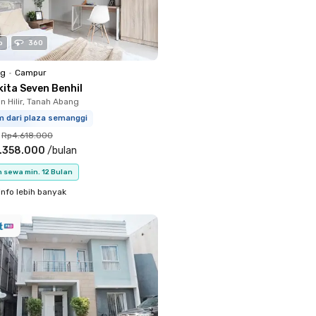
o
360
ng
•
Campur
kita Seven Benhil
 Hilir, Tanah Abang
m dari plaza semanggi
Rp4.618.000
.358.000
/
bulan
 sewa min. 12 Bulan
info lebih banyak