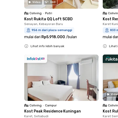
Video
360
Coliving
•
Putri
Colivi
Kost Rukita QQ Loft SCBD
Kost Re
Senayan, Kebayoran Baru
Karet Kun
956 m dari plaza semanggi
833 
mulai dari
Rp5.918.000
/
bulan
mulai dar
Lihat info lebih banyak
Lihat 
Close
Close
Vide
Coliving
•
Campur
Colivi
Kost Peak Residence Kuningan
Kost Ru
Karet, Setiabudi
Karet Sem