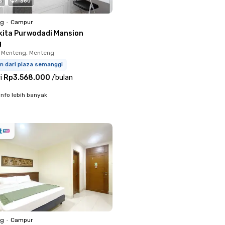
o
360
ng
•
Campur
kita Purwodadi Mansion
g
 Menteng, Menteng
m dari plaza semanggi
i
Rp3.568.000
/
bulan
info lebih banyak
ng
•
Campur