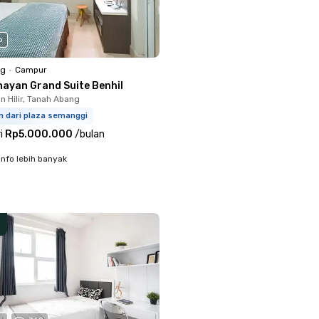
o
ng
•
Campur
nayan Grand Suite Benhil
 Hilir, Tanah Abang
m dari plaza semanggi
i
Rp5.000.000
/
bulan
info lebih banyak