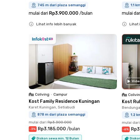
745 m dari plaza semanggi
1.1 k
mulai dari
Rp3.900.000
/
bulan
mulai dar
Lihat info lebih banyak
Lihat 
Close
Close
Vide
Coliving
•
Campur
Colivi
Kost Family Residence Kuningan
Kost Ru
Karet Kuningan, Setiabudi
Bendungan
878 m dari plaza semanggi
1.2 k
mulai dari
Rp3.300.000
mulai dari
Rp3.185.000
/
bulan
Rp3
-
3
%
-
6
%
Diskon sewa min. 12 Bulan
Diskon