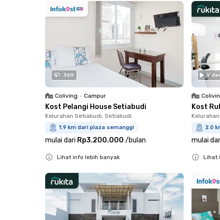
360
Vide
Coliving
•
Campur
Colivi
Kost Pelangi House Setiabudi
Kost Ruk
Kelurahan Setiabudi, Setiabudi
Kelurahan
1.9 km dari plaza semanggi
2.0 k
mulai dari
Rp3.200.000
/
bulan
mulai dar
Lihat info lebih banyak
Lihat 
Close
Close