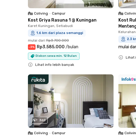
Vide
Coliving
•
Campur
Colivi
Kost Griya Rasuna 1 @ Kuningan
Kost Ru
Karet Kuningan, Setiabudi
Menten
Kelurahan
1.6 km dari plaza semanggi
2.3 k
mulai dari
Rp3.700.000
Rp3.585.000
/
bulan
mulai dar
-
3
%
Diskon sewa min. 12 Bulan
Lihat 
Lihat info lebih banyak
Close
Close
360
Coliving
•
Campur
Colivi