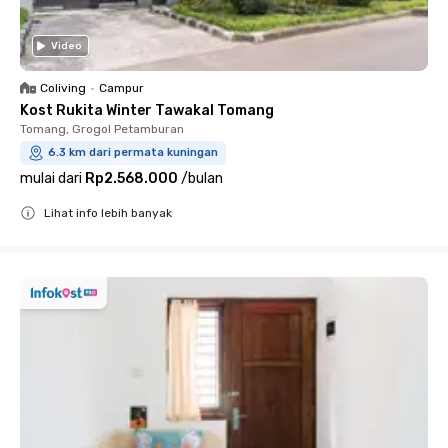
Video
Coliving
•
Campur
Kost Rukita Winter Tawakal Tomang
Tomang, Grogol Petamburan
6.3 km dari permata kuningan
mulai dari
Rp2.568.000
/
bulan
Lihat info lebih banyak
Close