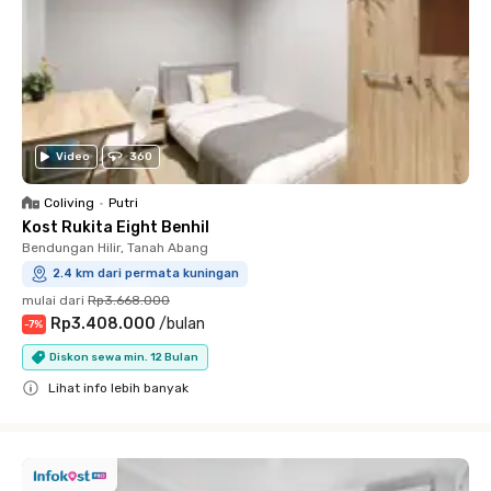
Video
360
Coliving
•
Putri
Kost Rukita Eight Benhil
Bendungan Hilir, Tanah Abang
2.4 km dari permata kuningan
mulai dari
Rp3.668.000
Rp3.408.000
/
bulan
-
7
%
Diskon sewa min. 12 Bulan
Lihat info lebih banyak
Close