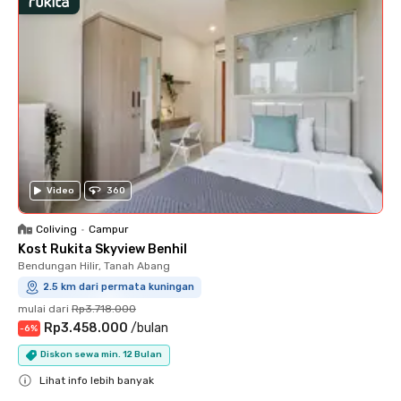
Video
360
Coliving
•
Campur
Kost Rukita Skyview Benhil
Bendungan Hilir, Tanah Abang
2.5 km dari permata kuningan
mulai dari
Rp3.718.000
Rp3.458.000
/
bulan
-
6
%
Diskon sewa min. 12 Bulan
Lihat info lebih banyak