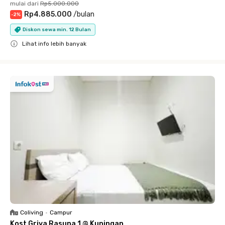
mulai dari
Rp5.000.000
Rp4.885.000
/
bulan
-
2
%
Diskon sewa min. 12 Bulan
Lihat info lebih banyak
Close
Coliving
•
Campur
Kost Griya Rasuna 1 @ Kuningan