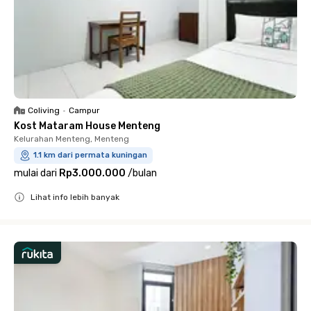
Coliving
•
Campur
Kost Mataram House Menteng
Kelurahan Menteng, Menteng
1.1 km dari permata kuningan
mulai dari
Rp3.000.000
/
bulan
Lihat info lebih banyak
Close