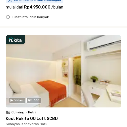
mulai dari
Rp4.950.000
/
bulan
Lihat info lebih banyak
Close
Video
360
Coliving
•
Putri
Kost Rukita QQ Loft SCBD
Senayan, Kebayoran Baru