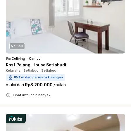
360
Coliving
•
Campur
Kost Pelangi House Setiabudi
Kelurahan Setiabudi, Setiabudi
853 m dari permata kuningan
mulai dari
Rp3.200.000
/
bulan
Lihat info lebih banyak
Close