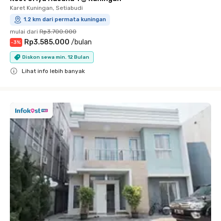
Karet Kuningan, Setiabudi
1.2 km dari permata kuningan
mulai dari
Rp3.700.000
Rp3.585.000
/
bulan
-
3
%
Diskon sewa min. 12 Bulan
Lihat info lebih banyak
Close