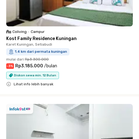
Coliving
•
Campur
Kost Family Residence Kuningan
Karet Kuningan, Setiabudi
1.4 km dari permata kuningan
mulai dari
Rp3.300.000
Rp3.185.000
/
bulan
-
3
%
Diskon sewa min. 12 Bulan
Lihat info lebih banyak
Close