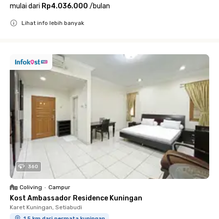
mulai dari
Rp4.036.000
/
bulan
Lihat info lebih banyak
Close
360
Coliving
•
Campur
Kost Ambassador Residence Kuningan
Karet Kuningan, Setiabudi
1.5 km dari permata kuningan