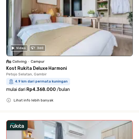
Video
360
Coliving
•
Campur
Kost Rukita Deluxe Harmoni
Petojo Selatan, Gambir
4.9 km dari permata kuningan
mulai dari
Rp4.368.000
/
bulan
Lihat info lebih banyak
Close