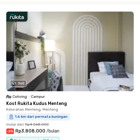
360
Coliving
•
Campur
Kost Rukita Kudus Menteng
Kelurahan Menteng, Menteng
1.6 km dari permata kuningan
mulai dari
Rp4.068.000
Rp3.808.000
/
bulan
-
6
%