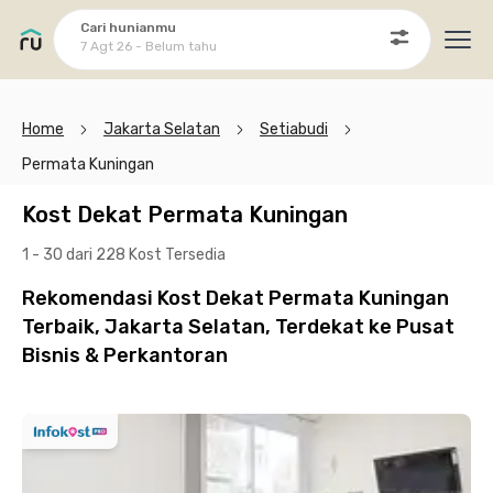
Cari hunianmu
7 Agt 26 - Belum tahu
Ope
Home
Jakarta Selatan
Setiabudi
Permata Kuningan
Kost Dekat Permata Kuningan
1 - 30 dari 228 Kost
Tersedia
Rekomendasi Kost Dekat Permata Kuningan
Terbaik, Jakarta Selatan, Terdekat ke Pusat
Bisnis & Perkantoran