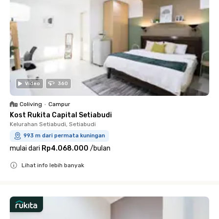
Video
360
Coliving
•
Campur
Kost Rukita Capital Setiabudi
Kelurahan Setiabudi, Setiabudi
993 m dari permata kuningan
mulai dari
Rp4.068.000
/
bulan
Lihat info lebih banyak
Close