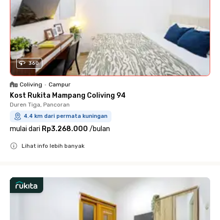
360
Coliving
•
Campur
Kost Rukita Mampang Coliving 94
Duren Tiga, Pancoran
4.4 km dari permata kuningan
mulai dari
Rp3.268.000
/
bulan
Lihat info lebih banyak
Close