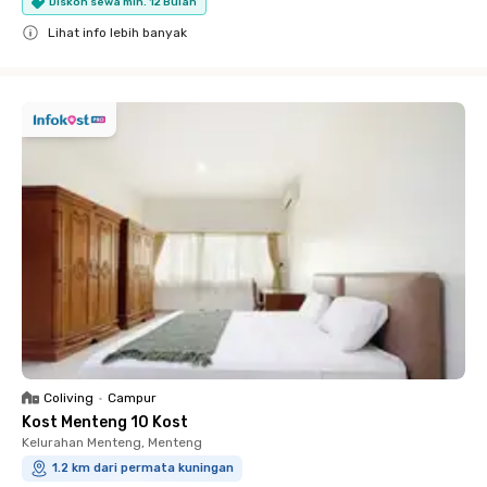
Diskon sewa min. 12 Bulan
Lihat info lebih banyak
Close
Coliving
•
Campur
Kost Menteng 10 Kost
Kelurahan Menteng, Menteng
1.2 km dari permata kuningan