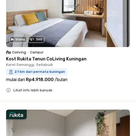
Video
360
Coliving
•
Campur
Kost Rukita Tenun CoLiving Kuningan
Karet Semanggi, Setiabudi
2.1 km dari permata kuningan
mulai dari
Rp4.918.000
/
bulan
Lihat info lebih banyak
Close