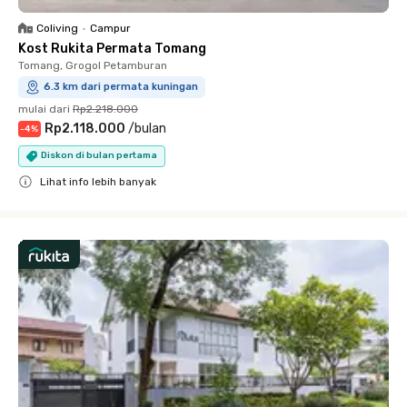
Coliving
•
Campur
Kost Rukita Permata Tomang
Tomang, Grogol Petamburan
6.3 km dari permata kuningan
mulai dari
Rp2.218.000
Rp2.118.000
/
bulan
-
4
%
Diskon di bulan pertama
Lihat info lebih banyak
Close