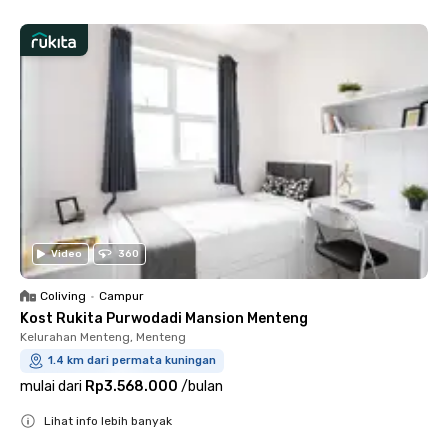
Video
360
Coliving
•
Campur
Kost Rukita Purwodadi Mansion Menteng
Kelurahan Menteng, Menteng
1.4 km dari permata kuningan
mulai dari
Rp3.568.000
/
bulan
Lihat info lebih banyak
Close