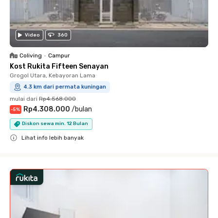
Video
360
Coliving
•
Campur
Kost Rukita Fifteen Senayan
Grogol Utara, Kebayoran Lama
4.3 km dari permata kuningan
mulai dari
Rp4.568.000
Rp4.308.000
/
bulan
-
5
%
Diskon sewa min. 12 Bulan
Lihat info lebih banyak
Close