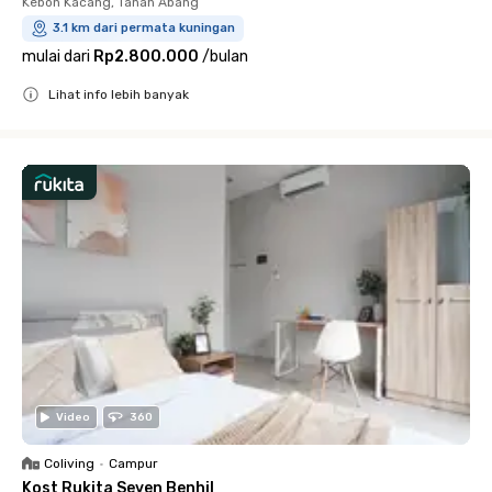
Kebon Kacang, Tanah Abang
3.1 km dari permata kuningan
mulai dari
Rp2.800.000
/
bulan
Lihat info lebih banyak
Close
Video
360
Coliving
•
Campur
Kost Rukita Seven Benhil