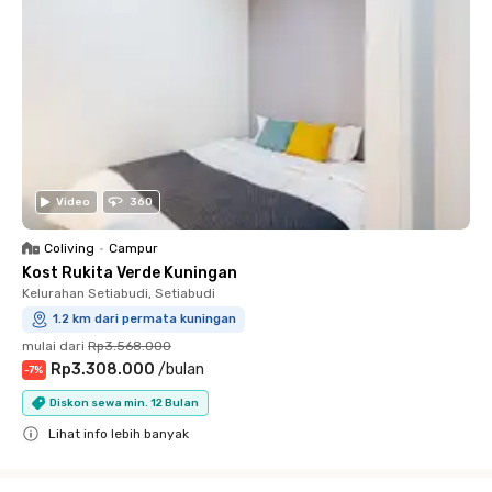
Video
360
Coliving
•
Campur
Kost Rukita Verde Kuningan
Kelurahan Setiabudi, Setiabudi
1.2 km dari permata kuningan
mulai dari
Rp3.568.000
Rp3.308.000
/
bulan
-
7
%
Diskon sewa min. 12 Bulan
Lihat info lebih banyak
Close