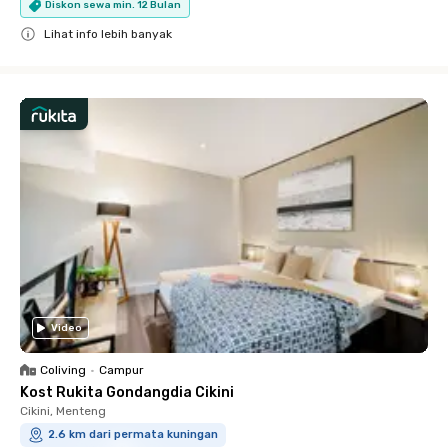
Diskon sewa min. 12 Bulan
Lihat info lebih banyak
Close
Video
Coliving
•
Campur
Kost Rukita Gondangdia Cikini
Cikini, Menteng
2.6 km dari permata kuningan