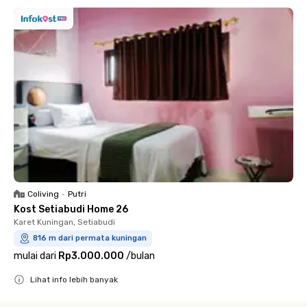
Coliving
•
Putri
Kost Setiabudi Home 26
Karet Kuningan, Setiabudi
816 m dari permata kuningan
mulai dari
Rp3.000.000
/
bulan
Lihat info lebih banyak
Close