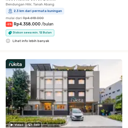
Bendungan Hilir, Tanah Abang
2.3 km dari permata kuningan
mulai dari
Rp4.618.000
Rp4.358.000
/
bulan
-
5
%
Diskon sewa min. 12 Bulan
Lihat info lebih banyak
Close
Video
360