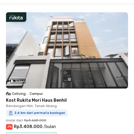
Close
Video
Coliving
•
Campur
Kost Rukita Mori Haus Benhil
Bendungan Hilir, Tanah Abang
2.6 km dari permata kuningan
mulai dari
Rp3.668.000
Rp3.408.000
/
bulan
-
7
%