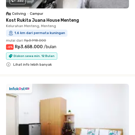
360
Coliving
•
Campur
Kost Rukita Juana House Menteng
Kelurahan Menteng, Menteng
1.6 km dari permata kuningan
mulai dari
Rp3.918.000
Rp3.658.000
/
bulan
-
6
%
Diskon sewa min. 12 Bulan
Lihat info lebih banyak
Close