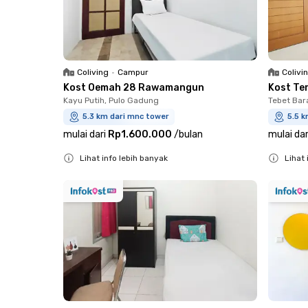
Coliving
•
Campur
Colivi
Kost Oemah 28 Rawamangun
Kost Te
Kayu Putih, Pulo Gadung
Tebet Bar
5.3 km dari mnc tower
5.5 k
mulai dari
Rp1.600.000
/
bulan
mulai dar
Lihat info lebih banyak
Lihat 
Close
Close