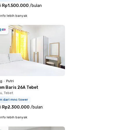
i
Rp1.500.000
/
bulan
info lebih banyak
ng
•
Putri
em Baris 26A Tebet
u, Tebet
km dari mnc tower
i
Rp2.300.000
/
bulan
info lebih banyak