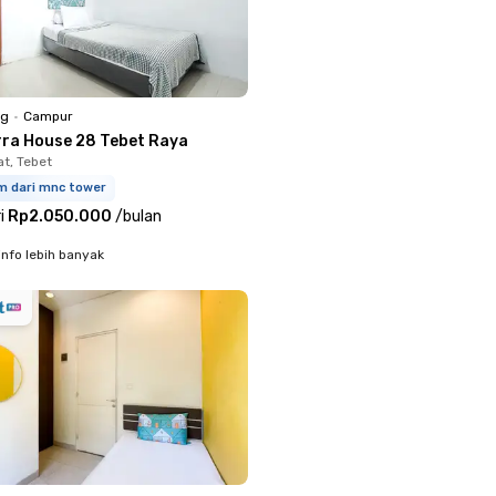
ng
•
Campur
rra House 28 Tebet Raya
at, Tebet
m dari mnc tower
i
Rp2.050.000
/
bulan
info lebih banyak