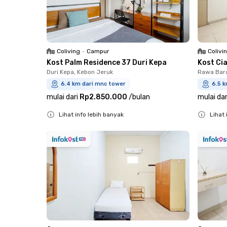
Coliving
•
Campur
Colivi
Kost Palm Residence 37 Duri Kepa
Kost Ci
Duri Kepa, Kebon Jeruk
Rawa Bara
6.4 km dari mnc tower
6.5 
mulai dari
Rp2.850.000
/
bulan
mulai dar
Lihat info lebih banyak
Lihat 
Close
Close