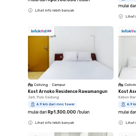
mulai dar
Lihat info lebih banyak
Lihat 
Close
Close
Coliving
•
Campur
Colivi
Kost Arnoko Residence Rawamangun
Kost As
Jati, Pulo Gadung
Kebon Bar
6.9 km dari mnc tower
6.9 
mulai dari
Rp1.300.000
/
bulan
mulai dar
Lihat info lebih banyak
Lihat 
Close
Close