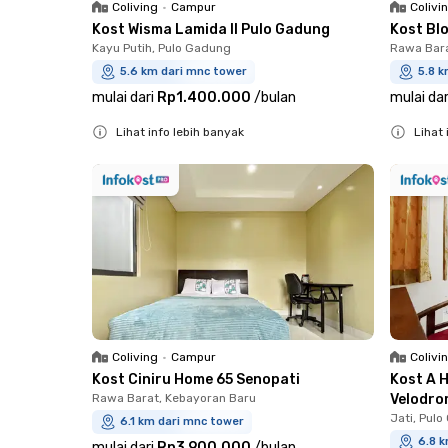
Coliving
•
Campur
Colivi
Kost Wisma Lamida II Pulo Gadung
Kost Blo
Kayu Putih, Pulo Gadung
Rawa Bara
5.6 km dari mnc tower
5.8 k
mulai dari
Rp1.400.000
/
bulan
mulai dar
Lihat info lebih banyak
Lihat 
Close
Close
Coliving
•
Campur
Colivi
Kost Ciniru Home 65 Senopati
Kost A 
Rawa Barat, Kebayoran Baru
Velodr
Jati, Pul
6.1 km dari mnc tower
6.8 
mulai dari
Rp3.900.000
/
bulan