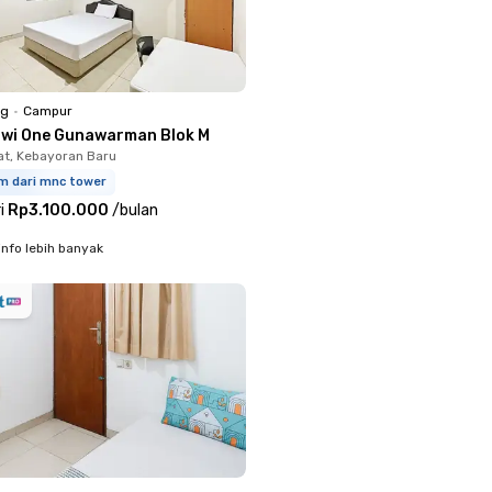
ng
•
Campur
awi One Gunawarman Blok M
t, Kebayoran Baru
km dari mnc tower
i
Rp3.100.000
/
bulan
info lebih banyak