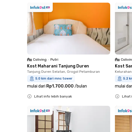
Close
Coliving
•
Putri
Colivi
Kost Maharani Tanjung Duren
Kost Sa
Tanjung Duren Selatan, Grogol Petamburan
Kelurahan
5.0 km dari mnc tower
5.2 k
mulai dari
Rp1.700.000
/
bulan
mulai dar
Lihat info lebih banyak
Lihat 
Close
Close