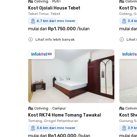
Coliving
•
Putri
Colivi
Kost Ojolali House Tebet
Kost D'
Tebet Timur, Tebet
Cideng, G
6.7 km dari mnc tower
3.4 
mulai dari
Rp1.750.000
/
bulan
mulai dar
Lihat info lebih banyak
Lihat 
Close
Close
Coliving
•
Campur
Colivi
Kost RK74 Home Tomang Tawakal
Kost Sh
Tomang, Grogol Petamburan
Gunung Sa
3.6 km dari mnc tower
3.9 k
mulai dari
Rp1.600.000
/
bulan
mulai dar