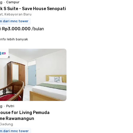
ng
•
Campur
k S Suite - Save House Senopati
t, Kebayoran Baru
m dari mnc tower
i
Rp3.000.000
/
bulan
info lebih banyak
ng
•
Putri
House for Living Pemuda
ome Rawamangun
o Gadung
km dari mnc tower