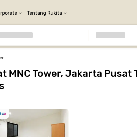
orporate
Tentang Rukita
er
t MNC Tower, Jakarta Pusat T
s