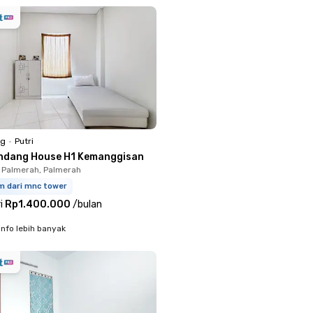
ng
•
Putri
ndang House H1 Kemanggisan
 Palmerah, Palmerah
m dari mnc tower
i
Rp1.400.000
/
bulan
info lebih banyak