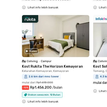
Lihat info lebih banyak
Lihat 
Close
Close
Video
Coliving
•
Campur
Colivi
Kost Rukita The Horizon Kemayoran
Kost So
Kelurahan Kemayoran, Kemayoran
Tomang, 
2.6 km dari mnc tower
4.3 
mulai dari
Rp1.618.000
mulai dar
Rp1.456.200
/
bulan
-
10
%
Lihat 
Diskon sewa min. 12 Bulan
Close
Lihat info lebih banyak