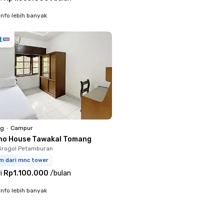
info lebih banyak
ng
•
Campur
ho House Tawakal Tomang
Grogol Petamburan
km dari mnc tower
i
Rp1.100.000
/
bulan
info lebih banyak