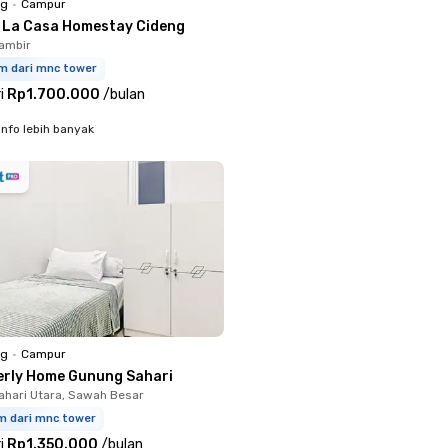
ng
•
Campur
s La Casa Homestay Cideng
ambir
km dari mnc tower
i
Rp1.700.000
/
bulan
info lebih banyak
ng
•
Campur
erly Home Gunung Sahari
hari Utara, Sawah Besar
m dari mnc tower
i
Rp1.350.000
/
bulan