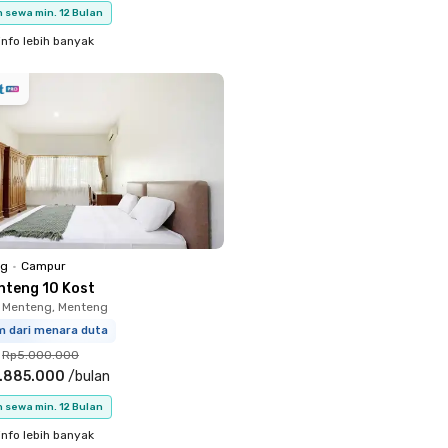
 sewa min. 12 Bulan
info lebih banyak
ng
•
Campur
nteng 10 Kost
 Menteng, Menteng
m dari menara duta
Rp5.000.000
.885.000
/
bulan
 sewa min. 12 Bulan
info lebih banyak