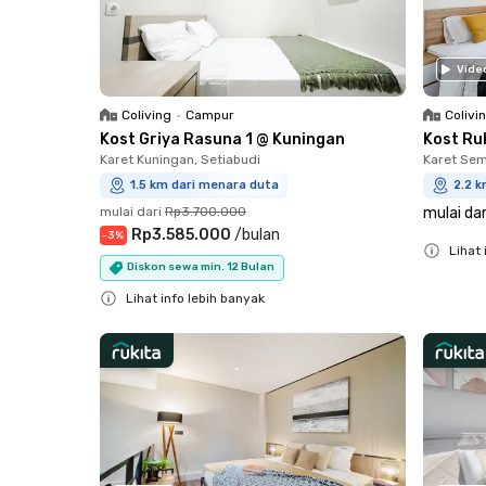
Vide
Coliving
•
Campur
Colivi
Kost Griya Rasuna 1 @ Kuningan
Kost Ru
Karet Kuningan, Setiabudi
Karet Sem
1.5 km dari menara duta
2.2 
mulai dari
Rp3.700.000
mulai dar
Rp3.585.000
/
bulan
-
3
%
Lihat 
Diskon sewa min. 12 Bulan
Close
Lihat info lebih banyak
Close