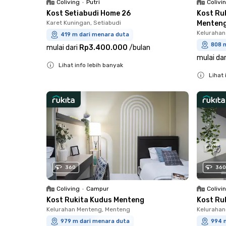
Coliving
•
Putri
Colivi
Kost Setiabudi Home 26
Kost Ru
Karet Kuningan, Setiabudi
Menten
Kelurahan
419 m dari menara duta
808 
mulai dari
Rp3.400.000
/
bulan
mulai dar
Lihat info lebih banyak
Lihat 
Close
Close
360
360
Coliving
•
Campur
Colivi
Kost Rukita Kudus Menteng
Kost Ru
Kelurahan Menteng, Menteng
Kelurahan
979 m dari menara duta
994 