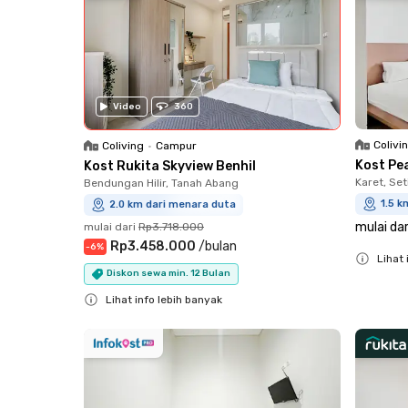
Video
360
Colivi
Coliving
•
Campur
Kost Pe
Kost Rukita Skyview Benhil
Karet, Set
Bendungan Hilir, Tanah Abang
1.5 k
2.0 km dari menara duta
mulai dar
mulai dari
Rp3.718.000
Rp3.458.000
/
bulan
-
6
%
Lihat 
Diskon sewa min. 12 Bulan
Close
Lihat info lebih banyak
Close