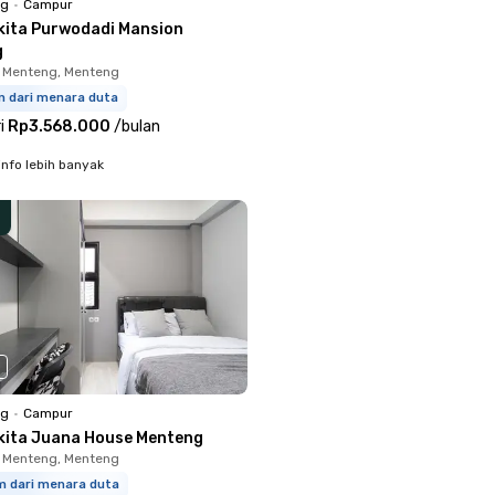
ng
•
Campur
kita Purwodadi Mansion
g
 Menteng, Menteng
m dari menara duta
i
Rp3.568.000
/
bulan
info lebih banyak
ng
•
Campur
kita Juana House Menteng
 Menteng, Menteng
m dari menara duta