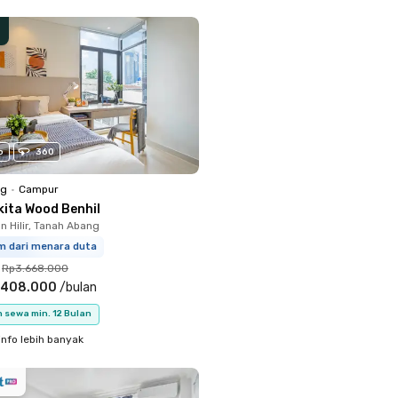
o
360
ng
•
Campur
kita Wood Benhil
 Hilir, Tanah Abang
km dari menara duta
Rp3.668.000
.408.000
/
bulan
 sewa min. 12 Bulan
info lebih banyak