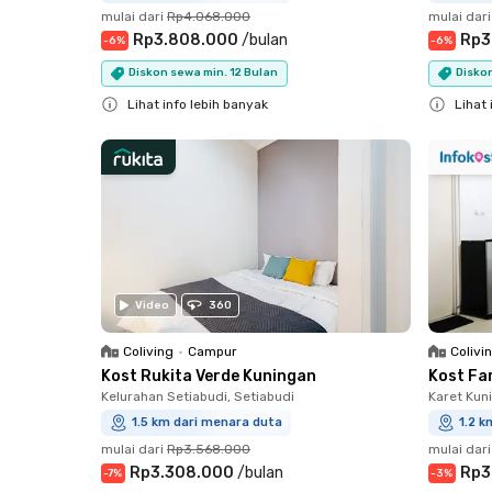
mulai dari
Rp4.068.000
mulai dari
Rp3.808.000
/
bulan
Rp3
-
6
%
-
6
%
Diskon sewa min. 12 Bulan
Diskon
Lihat info lebih banyak
Lihat 
Close
Close
Video
360
Coliving
•
Campur
Colivi
Kost Rukita Verde Kuningan
Kost Fa
Kelurahan Setiabudi, Setiabudi
Karet Kun
1.5 km dari menara duta
1.2 k
mulai dari
Rp3.568.000
mulai dari
Rp3.308.000
/
bulan
Rp3
-
7
%
-
3
%