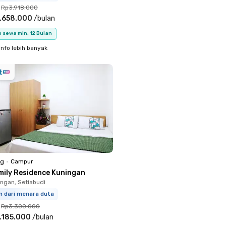
Rp3.918.000
.658.000
/
bulan
 sewa min. 12 Bulan
info lebih banyak
ng
•
Campur
mily Residence Kuningan
ingan, Setiabudi
m dari menara duta
Rp3.300.000
.185.000
/
bulan