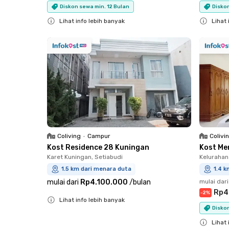
Diskon sewa min. 12 Bulan
Diskon
Lihat info lebih banyak
Lihat 
Close
Close
Coliving
•
Campur
Colivi
Kost Residence 28 Kuningan
Kost Me
Karet Kuningan, Setiabudi
Kelurahan
1.5 km dari menara duta
1.4 k
mulai dari
Rp4.100.000
/
bulan
mulai dari
Rp4
-
2
%
Lihat info lebih banyak
Diskon
Close
Lihat 