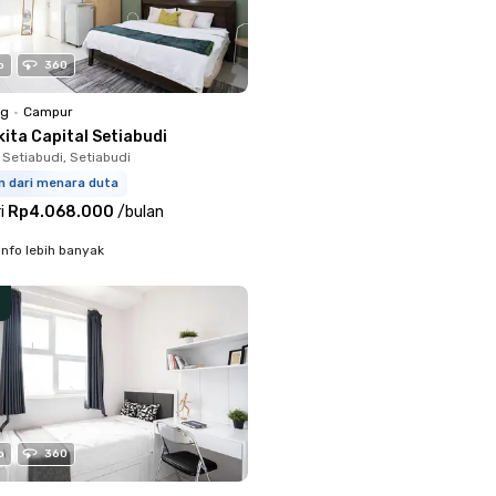
o
360
ng
•
Campur
ita Capital Setiabudi
 Setiabudi, Setiabudi
m dari menara duta
i
Rp4.068.000
/
bulan
info lebih banyak
o
360