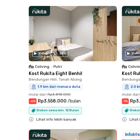
Close
Video
360
Vide
Coliving
•
Putri
Colivi
Kost Rukita Eight Benhil
Kost Ru
Bendungan Hilir, Tanah Abang
Bendungan
1.9 km dari menara duta
2.0 
mulai dari
Rp3.818.000
mulai dari
Rp3.558.000
/
bulan
Rp3
-
6
%
-
7
%
Diskon sewa min. 12 Bulan
Diskon
Lihat info lebih banyak
Lihat 
Close
Close