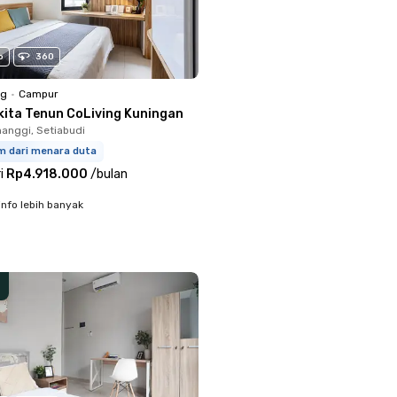
o
360
ng
•
Campur
kita Tenun CoLiving Kuningan
anggi, Setiabudi
km dari menara duta
i
Rp4.918.000
/
bulan
info lebih banyak