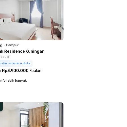
ng
•
Campur
ak Residence Kuningan
iabudi
m dari menara duta
i
Rp3.900.000
/
bulan
info lebih banyak