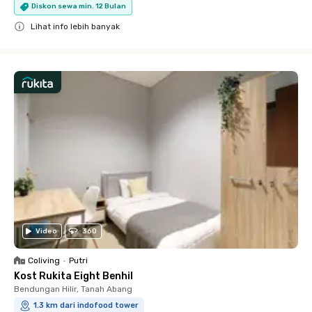
Diskon sewa min. 12 Bulan
Lihat info lebih banyak
Close
Video
360
Coliving
•
Putri
Kost Rukita Eight Benhil
Bendungan Hilir, Tanah Abang
1.3 km dari indofood tower