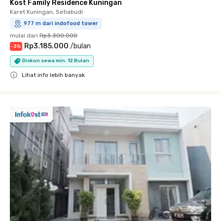
Kost Family Residence Kuningan
Karet Kuningan, Setiabudi
977 m dari indofood tower
mulai dari
Rp3.300.000
Rp3.185.000
/
bulan
-
3
%
Diskon sewa min. 12 Bulan
Lihat info lebih banyak
Close