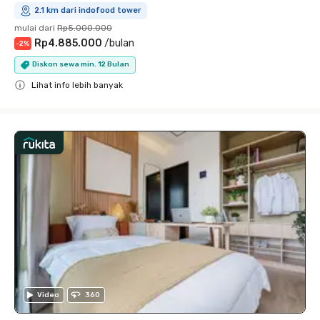
2.1 km dari indofood tower
mulai dari
Rp5.000.000
Rp4.885.000
/
bulan
-
2
%
Diskon sewa min. 12 Bulan
Lihat info lebih banyak
Close
Video
360