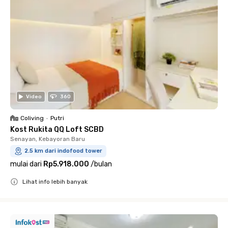
Video
360
Coliving
•
Putri
Kost Rukita QQ Loft SCBD
Senayan, Kebayoran Baru
2.5 km dari indofood tower
mulai dari
Rp5.918.000
/
bulan
Lihat info lebih banyak
Close