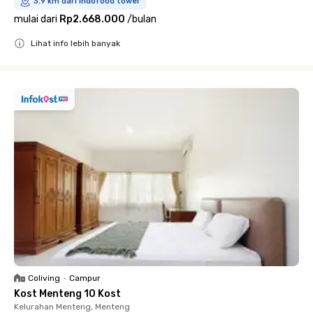
3.9 km dari indofood tower
mulai dari
Rp2.668.000
/
bulan
Lihat info lebih banyak
Close
Coliving
•
Campur
Kost Menteng 10 Kost
Kelurahan Menteng, Menteng