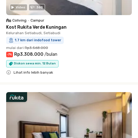
Video
360
Coliving
•
Campur
Kost Rukita Verde Kuningan
Kelurahan Setiabudi, Setiabudi
1.7 km dari indofood tower
mulai dari
Rp3.568.000
Rp3.308.000
/
bulan
-
7
%
Diskon sewa min. 12 Bulan
Lihat info lebih banyak
Close