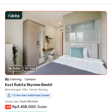
Close
Video
360
Coliving
•
Campur
Kost Rukita Skyview Benhil
Bendungan Hilir, Tanah Abang
1.2 km dari indofood tower
mulai dari
Rp3.718.000
Rp3.458.000
/
bulan
-
6
%