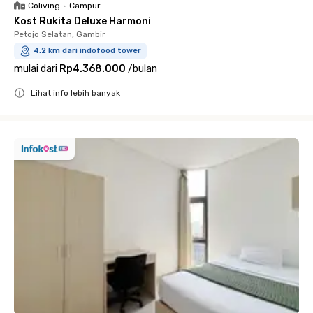
Coliving
•
Campur
Kost Rukita Deluxe Harmoni
Petojo Selatan, Gambir
4.2 km dari indofood tower
mulai dari
Rp4.368.000
/
bulan
Lihat info lebih banyak
Close