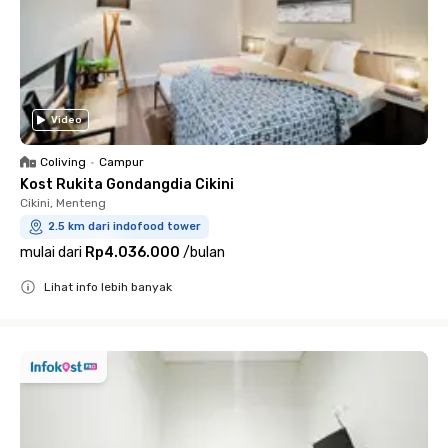
Video
Coliving
•
Campur
Kost Rukita Gondangdia Cikini
Cikini, Menteng
2.5 km dari indofood tower
mulai dari
Rp4.036.000
/
bulan
Lihat info lebih banyak
Close