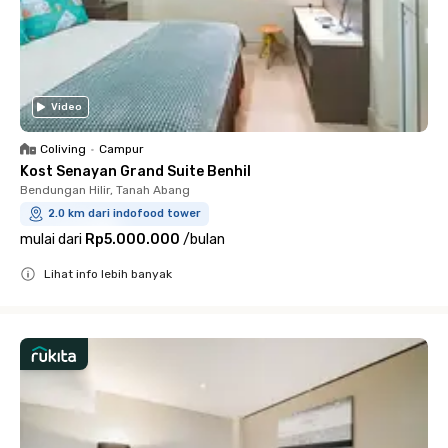
Video
Coliving
•
Campur
Kost Senayan Grand Suite Benhil
Bendungan Hilir, Tanah Abang
2.0 km dari indofood tower
mulai dari
Rp5.000.000
/
bulan
Lihat info lebih banyak
Close