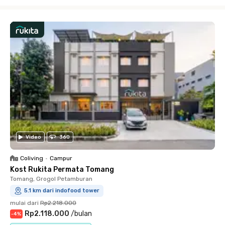
Close
Video
360
Coliving
•
Campur
Kost Rukita Permata Tomang
Tomang, Grogol Petamburan
5.1 km dari indofood tower
mulai dari
Rp2.218.000
Rp2.118.000
/
bulan
-
4
%