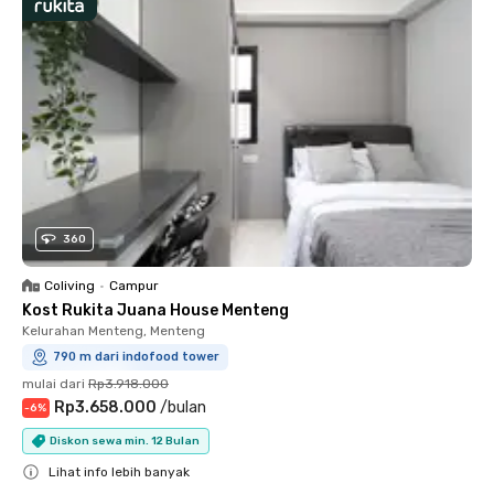
360
Coliving
•
Campur
Kost Rukita Juana House Menteng
Kelurahan Menteng, Menteng
790 m dari indofood tower
mulai dari
Rp3.918.000
Rp3.658.000
/
bulan
-
6
%
Diskon sewa min. 12 Bulan
Lihat info lebih banyak