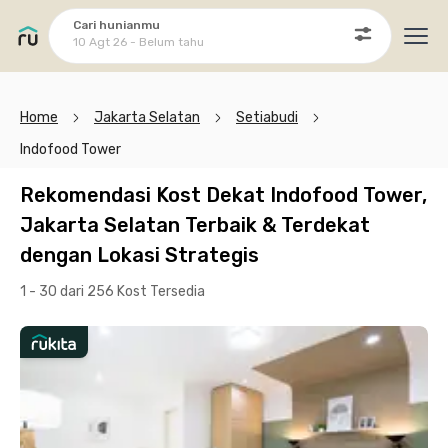
Cari hunianmu
10 Agt 26 - Belum tahu
Ope
Home
Jakarta Selatan
Setiabudi
Indofood Tower
Rekomendasi Kost Dekat Indofood Tower,
Jakarta Selatan Terbaik & Terdekat
dengan Lokasi Strategis
1 - 30 dari 256 Kost
Tersedia