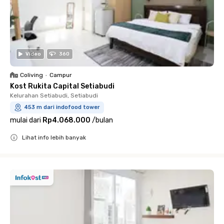
Video
360
Coliving
•
Campur
Kost Rukita Capital Setiabudi
Kelurahan Setiabudi, Setiabudi
453 m dari indofood tower
mulai dari
Rp4.068.000
/
bulan
Lihat info lebih banyak
Close