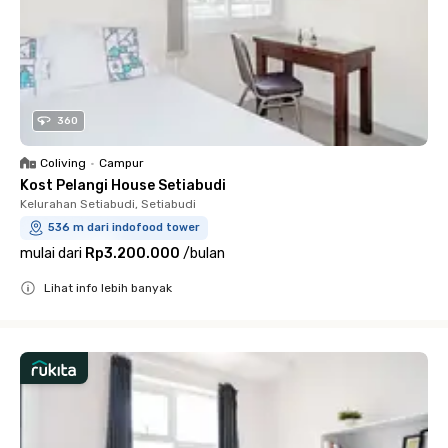
360
Coliving
•
Campur
Kost Pelangi House Setiabudi
Kelurahan Setiabudi, Setiabudi
536 m dari indofood tower
mulai dari
Rp3.200.000
/
bulan
Lihat info lebih banyak
Close