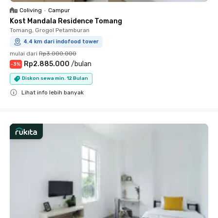
Coliving
•
Campur
Kost Mandala Residence Tomang
Tomang, Grogol Petamburan
4.4 km dari indofood tower
mulai dari
Rp3.000.000
Rp2.885.000
/
bulan
-
3
%
Diskon sewa min. 12 Bulan
Lihat info lebih banyak
Close