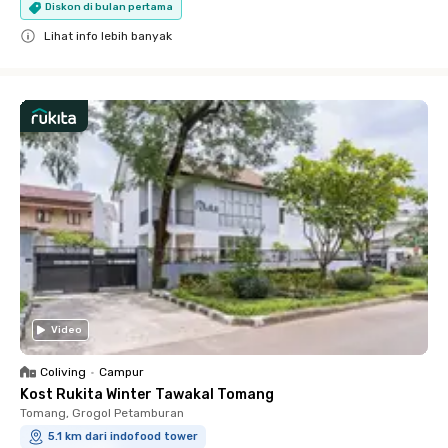
Diskon di bulan pertama
Lihat info lebih banyak
Close
Video
Coliving
•
Campur
Kost Rukita Winter Tawakal Tomang
Tomang, Grogol Petamburan
5.1 km dari indofood tower