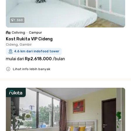
360
Coliving
•
Campur
Kost Rukita VIP Cideng
Cideng, Gambir
4.6 km dari indofood tower
mulai dari
Rp2.618.000
/
bulan
Lihat info lebih banyak
Close