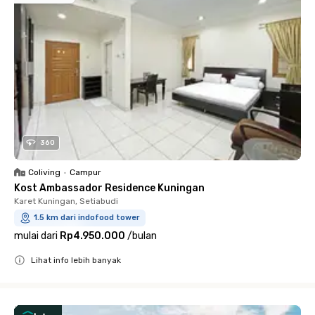
360
Coliving
•
Campur
Kost Ambassador Residence Kuningan
Karet Kuningan, Setiabudi
1.5 km dari indofood tower
mulai dari
Rp4.950.000
/
bulan
Lihat info lebih banyak
Close