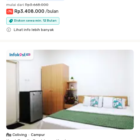
mulai dari
Rp3.668.000
Rp3.408.000
/
bulan
-
7
%
Diskon sewa min. 12 Bulan
Lihat info lebih banyak
Close
Coliving
•
Campur