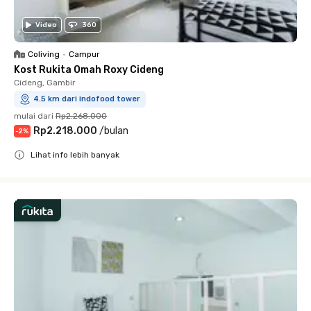
Video
360
Coliving
•
Campur
Kost Rukita Omah Roxy Cideng
Cideng, Gambir
4.5 km dari indofood tower
mulai dari
Rp2.268.000
Rp2.218.000
/
bulan
-
2
%
Lihat info lebih banyak
Close