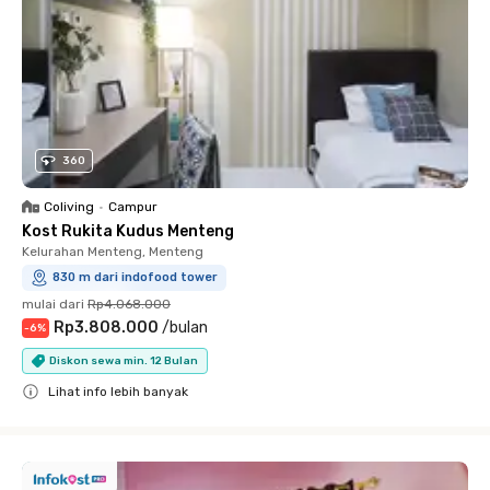
360
Coliving
•
Campur
Kost Rukita Kudus Menteng
Kelurahan Menteng, Menteng
830 m dari indofood tower
mulai dari
Rp4.068.000
Rp3.808.000
/
bulan
-
6
%
Diskon sewa min. 12 Bulan
Lihat info lebih banyak
Close