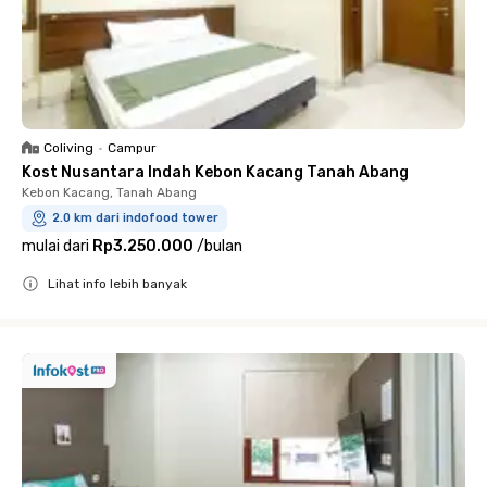
Coliving
•
Campur
Kost Nusantara Indah Kebon Kacang Tanah Abang
Kebon Kacang, Tanah Abang
2.0 km dari indofood tower
mulai dari
Rp3.250.000
/
bulan
Lihat info lebih banyak
Close