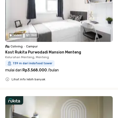
Video
360
Coliving
•
Campur
Kost Rukita Purwodadi Mansion Menteng
Kelurahan Menteng, Menteng
739 m dari indofood tower
mulai dari
Rp3.568.000
/
bulan
Lihat info lebih banyak
Close