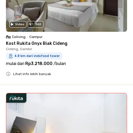
Video
360
Coliving
•
Campur
Kost Rukita Onyx Biak Cideng
Cideng, Gambir
4.8 km dari indofood tower
mulai dari
Rp3.218.000
/
bulan
Lihat info lebih banyak
Close