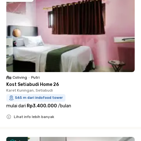
Coliving
•
Putri
Kost Setiabudi Home 26
Karet Kuningan, Setiabudi
565 m dari indofood tower
mulai dari
Rp3.400.000
/
bulan
Lihat info lebih banyak
Close