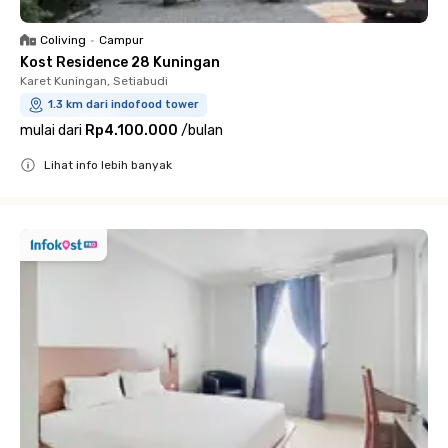
Coliving
•
Campur
Kost Residence 28 Kuningan
Karet Kuningan, Setiabudi
1.3 km dari indofood tower
mulai dari
Rp4.100.000
/
bulan
Lihat info lebih banyak
Close