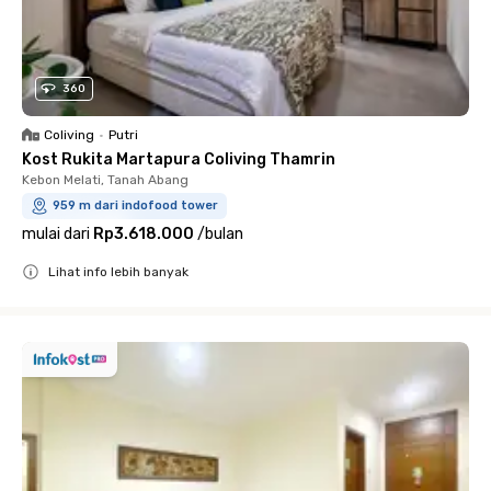
360
Coliving
•
Putri
Kost Rukita Martapura Coliving Thamrin
Kebon Melati, Tanah Abang
959 m dari indofood tower
mulai dari
Rp3.618.000
/
bulan
Lihat info lebih banyak
Close