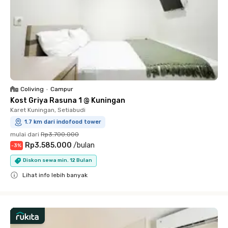
Coliving
•
Campur
Kost Griya Rasuna 1 @ Kuningan
Karet Kuningan, Setiabudi
1.7 km dari indofood tower
mulai dari
Rp3.700.000
Rp3.585.000
/
bulan
-
3
%
Diskon sewa min. 12 Bulan
Lihat info lebih banyak
Close