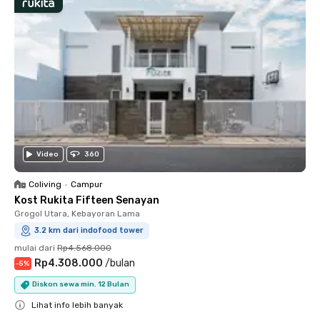
Video
360
Coliving
•
Campur
Kost Rukita Fifteen Senayan
Grogol Utara, Kebayoran Lama
3.2 km dari indofood tower
mulai dari
Rp4.568.000
Rp4.308.000
/
bulan
-
5
%
Diskon sewa min. 12 Bulan
Lihat info lebih banyak