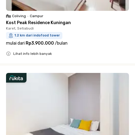
Coliving
•
Campur
Kost Peak Residence Kuningan
Karet, Setiabudi
1.2 km dari indofood tower
mulai dari
Rp3.900.000
/
bulan
Lihat info lebih banyak
Close