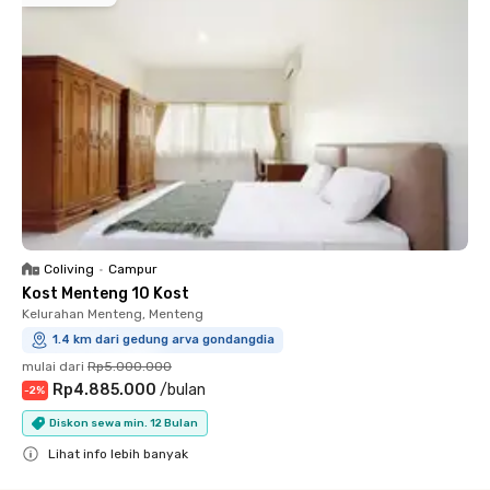
Coliving
•
Campur
Kost Menteng 10 Kost
Kelurahan Menteng, Menteng
1.4 km dari gedung arva gondangdia
mulai dari
Rp5.000.000
Rp4.885.000
/
bulan
-
2
%
Diskon sewa min. 12 Bulan
Lihat info lebih banyak
Close