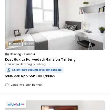
Video
360
Coliving
•
Campur
Kost Rukita Purwodadi Mansion Menteng
Kelurahan Menteng, Menteng
1.6 km dari gedung arva gondangdia
mulai dari
Rp3.568.000
/
bulan
Lihat info lebih banyak
Close