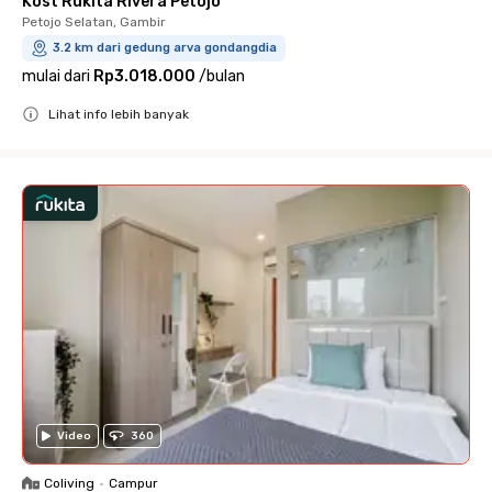
Kost Rukita Rivera Petojo
Petojo Selatan, Gambir
3.2 km dari gedung arva gondangdia
mulai dari
Rp3.018.000
/
bulan
Lihat info lebih banyak
Close
Video
360
Coliving
•
Campur