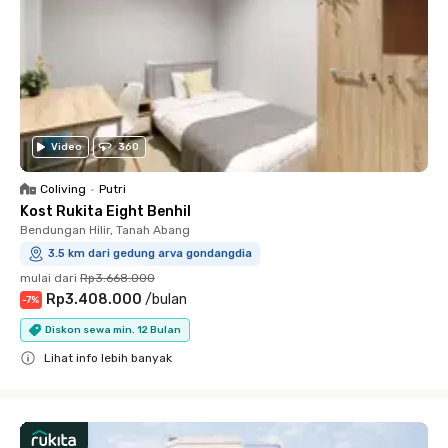
Video
360
Coliving
•
Putri
Kost Rukita Eight Benhil
Bendungan Hilir, Tanah Abang
3.5 km dari gedung arva gondangdia
mulai dari
Rp3.668.000
Rp3.408.000
/
bulan
-
7
%
Diskon sewa min. 12 Bulan
Lihat info lebih banyak
Close