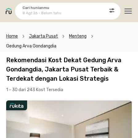
Cari hunianmu
8 Agt 26 - Belum tahu
Ope
Home
Jakarta Pusat
Menteng
Gedung Arva Gondangdia
Rekomendasi Kost Dekat Gedung Arva
Gondangdia, Jakarta Pusat Terbaik &
Terdekat dengan Lokasi Strategis
1 - 30 dari 243 Kost
Tersedia