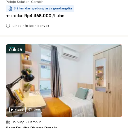
Petojo Selatan, Gambir
3.2 km dari gedung arva gondangdia
mulai dari
Rp4.368.000
/
bulan
Lihat info lebih banyak
Close
Video
360
Coliving
•
Campur