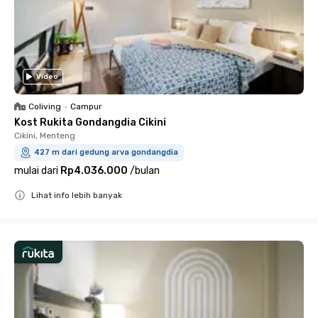
Video
Coliving
•
Campur
Kost Rukita Gondangdia Cikini
Cikini, Menteng
427 m dari gedung arva gondangdia
mulai dari
Rp4.036.000
/
bulan
Lihat info lebih banyak
Close