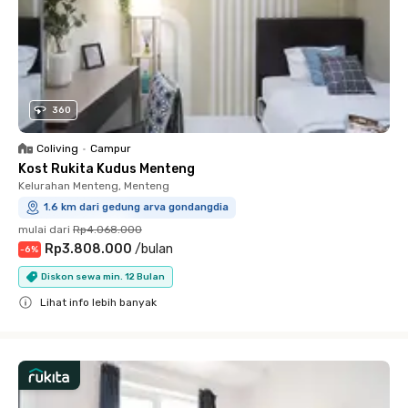
360
Coliving
•
Campur
Kost Rukita Kudus Menteng
Kelurahan Menteng, Menteng
1.6 km dari gedung arva gondangdia
mulai dari
Rp4.068.000
Rp3.808.000
/
bulan
-
6
%
Diskon sewa min. 12 Bulan
Lihat info lebih banyak
Close