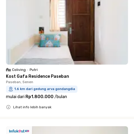
Coliving
•
Putri
Kost Gafa Residence Paseban
Paseban, Senen
1.6 km dari gedung arva gondangdia
mulai dari
Rp1.800.000
/
bulan
Lihat info lebih banyak
Close