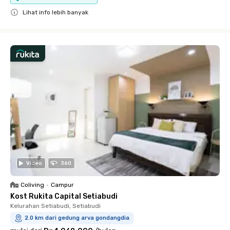
Lihat info lebih banyak
Close
Video
360
Coliving
•
Campur
Kost Rukita Capital Setiabudi
Kelurahan Setiabudi, Setiabudi
2.0 km dari gedung arva gondangdia