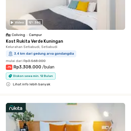
Video
360
Coliving
•
Campur
Kost Rukita Verde Kuningan
Kelurahan Setiabudi, Setiabudi
3.4 km dari gedung arva gondangdia
mulai dari
Rp3.568.000
Rp3.308.000
/
bulan
-
7
%
Diskon sewa min. 12 Bulan
Lihat info lebih banyak
Close