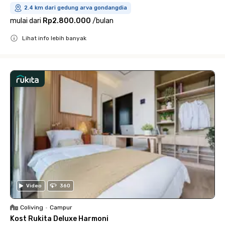
2.4 km dari gedung arva gondangdia
mulai dari
Rp2.800.000
/
bulan
Lihat info lebih banyak
Close
Video
360
Coliving
•
Campur
Kost Rukita Deluxe Harmoni