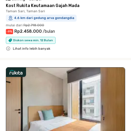
Kost Rukita Keutamaan Gajah Mada
Taman Sari, Taman Sari
4.6 km dari gedung arva gondangdia
mulai dari
Rp2.718.000
Rp2.458.000
/
bulan
-
9
%
Diskon sewa min. 12 Bulan
Lihat info lebih banyak
Close