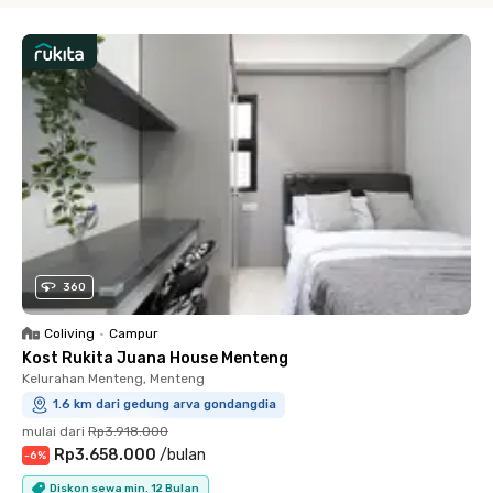
360
Coliving
•
Campur
Kost Rukita Juana House Menteng
Kelurahan Menteng, Menteng
1.6 km dari gedung arva gondangdia
mulai dari
Rp3.918.000
Rp3.658.000
/
bulan
-
6
%
Diskon sewa min. 12 Bulan