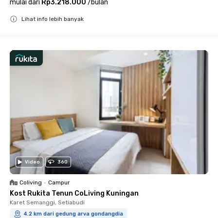
mulai dari
Rp3.218.000
/
bulan
Lihat info lebih banyak
Close
Video
360
Coliving
•
Campur
Kost Rukita Tenun CoLiving Kuningan
Karet Semanggi, Setiabudi
4.2 km dari gedung arva gondangdia