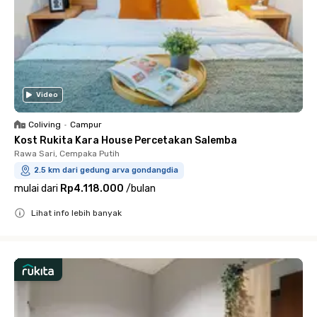
Video
Coliving
•
Campur
Kost Rukita Kara House Percetakan Salemba
Rawa Sari, Cempaka Putih
2.5 km dari gedung arva gondangdia
mulai dari
Rp4.118.000
/
bulan
Lihat info lebih banyak
Close