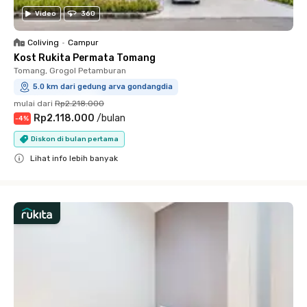
Video
360
Coliving
•
Campur
Kost Rukita Permata Tomang
Tomang, Grogol Petamburan
5.0 km dari gedung arva gondangdia
mulai dari
Rp2.218.000
Rp2.118.000
/
bulan
-
4
%
Diskon di bulan pertama
Lihat info lebih banyak
Close