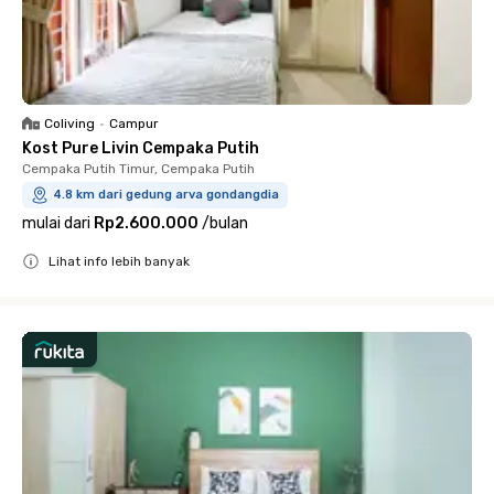
Coliving
•
Campur
Kost Pure Livin Cempaka Putih
Cempaka Putih Timur, Cempaka Putih
4.8 km dari gedung arva gondangdia
mulai dari
Rp2.600.000
/
bulan
Lihat info lebih banyak
Close