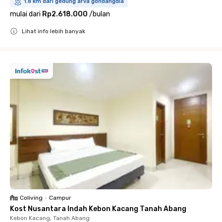
1.8 km dari gedung arva gondangdia
mulai dari
Rp2.618.000
/
bulan
Lihat info lebih banyak
Close
Coliving
•
Campur
Kost Nusantara Indah Kebon Kacang Tanah Abang
Kebon Kacang, Tanah Abang