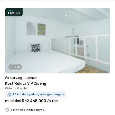
360
Coliving
•
Campur
Kost Rukita VIP Cideng
Cideng, Gambir
4.1 km dari gedung arva gondangdia
mulai dari
Rp2.468.000
/
bulan
Lihat info lebih banyak