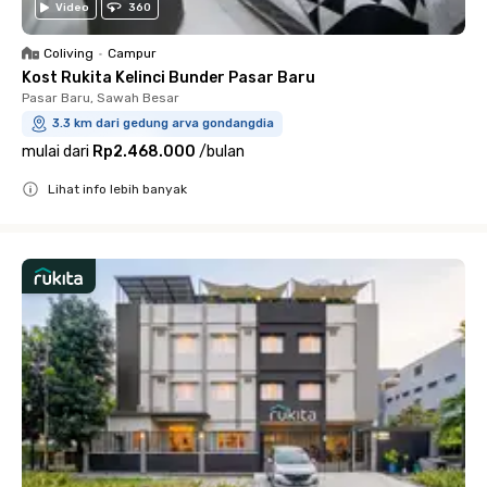
Video
360
Coliving
•
Campur
Kost Rukita Kelinci Bunder Pasar Baru
Pasar Baru, Sawah Besar
3.3 km dari gedung arva gondangdia
mulai dari
Rp2.468.000
/
bulan
Lihat info lebih banyak
Close