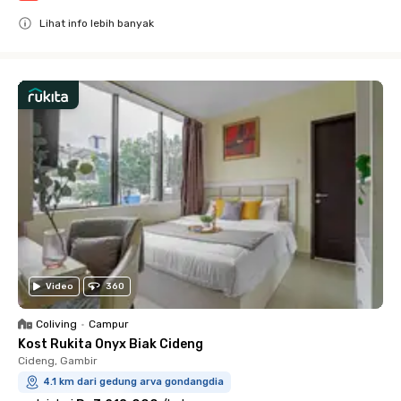
Lihat info lebih banyak
Close
Video
360
Coliving
•
Campur
Kost Rukita Onyx Biak Cideng
Cideng, Gambir
4.1 km dari gedung arva gondangdia