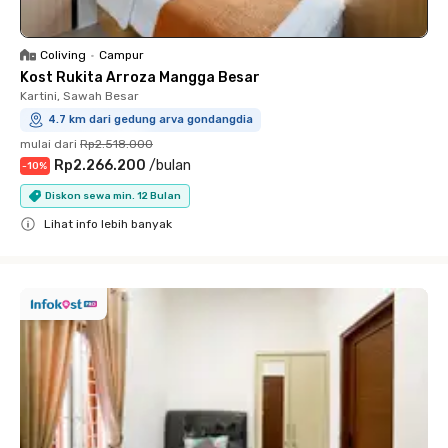
Coliving
•
Campur
Kost Rukita Arroza Mangga Besar
Kartini, Sawah Besar
4.7 km dari gedung arva gondangdia
mulai dari
Rp2.518.000
Rp2.266.200
/
bulan
-
10
%
Diskon sewa min. 12 Bulan
Lihat info lebih banyak
Close