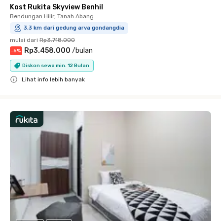
Kost Rukita Skyview Benhil
Bendungan Hilir, Tanah Abang
3.3 km dari gedung arva gondangdia
mulai dari
Rp3.718.000
Rp3.458.000
/
bulan
-
6
%
Diskon sewa min. 12 Bulan
Lihat info lebih banyak
Close