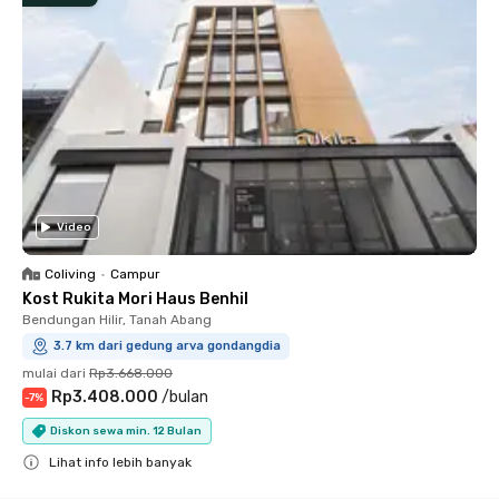
Video
Coliving
•
Campur
Kost Rukita Mori Haus Benhil
Bendungan Hilir, Tanah Abang
3.7 km dari gedung arva gondangdia
mulai dari
Rp3.668.000
Rp3.408.000
/
bulan
-
7
%
Diskon sewa min. 12 Bulan
Lihat info lebih banyak
Close