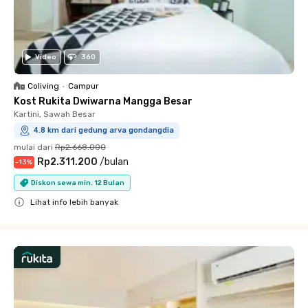
Video
360
Coliving
•
Campur
Kost Rukita Dwiwarna Mangga Besar
Kartini, Sawah Besar
4.8 km dari gedung arva gondangdia
mulai dari
Rp2.668.000
Rp2.311.200
/
bulan
-
13
%
Diskon sewa min. 12 Bulan
Lihat info lebih banyak
Close