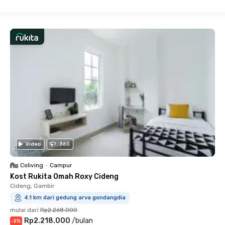
Close
Video
360
Coliving
•
Campur
Kost Rukita Omah Roxy Cideng
Cideng, Gambir
4.1 km dari gedung arva gondangdia
mulai dari
Rp2.268.000
Rp2.218.000
/
bulan
-
2
%