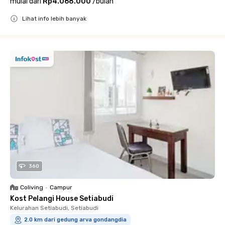
mulai dari
Rp4.068.000
/
bulan
Lihat info lebih banyak
Close
360
Coliving
•
Campur
Kost Pelangi House Setiabudi
Kelurahan Setiabudi, Setiabudi
2.0 km dari gedung arva gondangdia