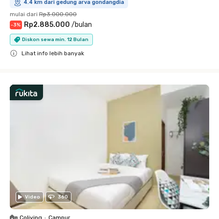
4.4 km dari gedung arva gondangdia
mulai dari
Rp3.000.000
Rp2.885.000
/
bulan
-
3
%
Diskon sewa min. 12 Bulan
Lihat info lebih banyak
Close
Video
360
Coliving
•
Campur