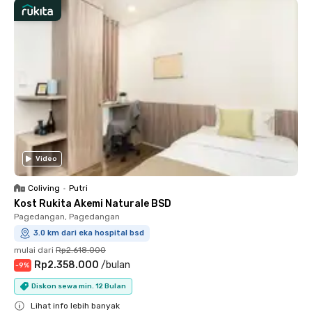
Video
Coliving
•
Putri
Kost Rukita Akemi Naturale BSD
Pagedangan, Pagedangan
3.0 km dari eka hospital bsd
mulai dari
Rp2.618.000
Rp2.358.000
/
bulan
-
9
%
Diskon sewa min. 12 Bulan
Lihat info lebih banyak