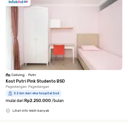
Coliving
•
Putri
Kost Putri Pink Studento BSD
Pagedangan, Pagedangan
3.2 km dari eka hospital bsd
mulai dari
Rp2.250.000
/
bulan
Lihat info lebih banyak
Close