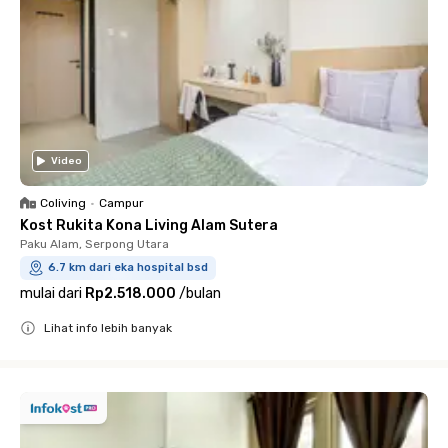
Video
Coliving
•
Campur
Kost Rukita Kona Living Alam Sutera
Paku Alam, Serpong Utara
6.7 km dari eka hospital bsd
mulai dari
Rp2.518.000
/
bulan
Lihat info lebih banyak
Close