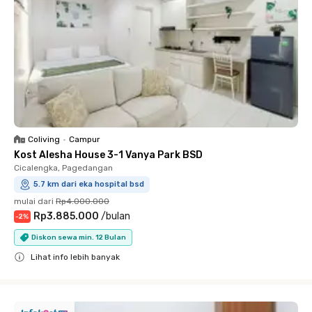
Coliving
•
Campur
Kost Alesha House 3-1 Vanya Park BSD
Cicalengka, Pagedangan
5.7 km dari eka hospital bsd
mulai dari
Rp4.000.000
Rp3.885.000
/
bulan
-
2
%
Diskon sewa min. 12 Bulan
Lihat info lebih banyak
Close