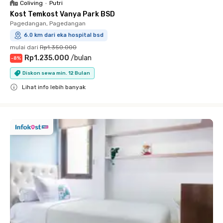
Coliving
•
Putri
Kost Temkost Vanya Park BSD
Pagedangan, Pagedangan
6.0 km dari eka hospital bsd
mulai dari
Rp1.350.000
Rp1.235.000
/
bulan
-
8
%
Diskon sewa min. 12 Bulan
Lihat info lebih banyak
Close