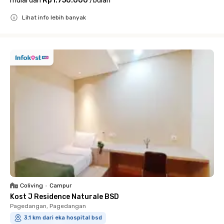
mulai dari
Rp1.750.000
/
bulan
Lihat info lebih banyak
Close
Coliving
•
Campur
Kost J Residence Naturale BSD
Pagedangan, Pagedangan
3.1 km dari eka hospital bsd