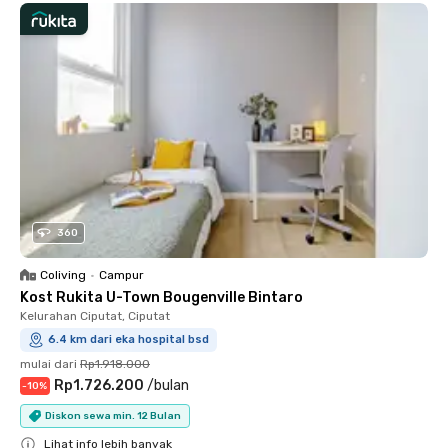
360
Coliving
•
Campur
Kost Rukita U-Town Bougenville Bintaro
Kelurahan Ciputat, Ciputat
6.4 km dari eka hospital bsd
mulai dari
Rp1.918.000
Rp1.726.200
/
bulan
-
10
%
Diskon sewa min. 12 Bulan
Lihat info lebih banyak