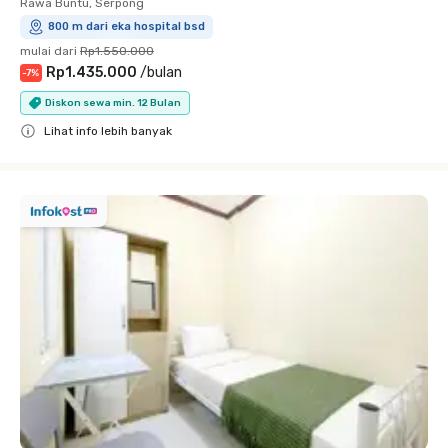
Rawa Buntu, Serpong
800 m dari eka hospital bsd
mulai dari
Rp1.550.000
Rp1.435.000
/
bulan
-
7
%
Diskon sewa min. 12 Bulan
Lihat info lebih banyak
Close