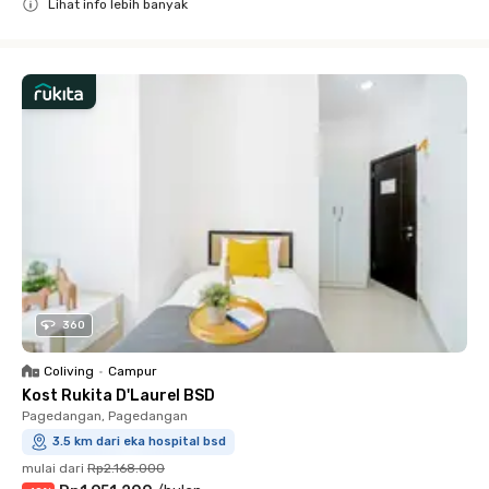
Lihat info lebih banyak
Close
360
Coliving
•
Campur
Kost Rukita D'Laurel BSD
Pagedangan, Pagedangan
3.5 km dari eka hospital bsd
mulai dari
Rp2.168.000