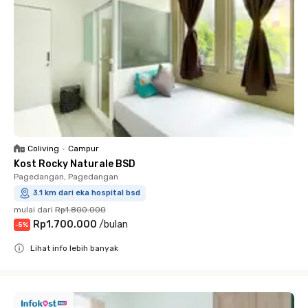
Coliving
•
Campur
Kost Rocky Naturale BSD
Pagedangan, Pagedangan
3.1 km dari eka hospital bsd
mulai dari
Rp1.800.000
Rp1.700.000
/
bulan
-
5
%
Lihat info lebih banyak
Close