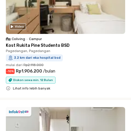
Video
Coliving
•
Campur
Kost Rukita Pine Studento BSD
Pagedangan, Pagedangan
3.2 km dari eka hospital bsd
mulai dari
Rp2.118.000
Rp1.906.200
/
bulan
-
10
%
Diskon sewa min. 12 Bulan
Lihat info lebih banyak
Close