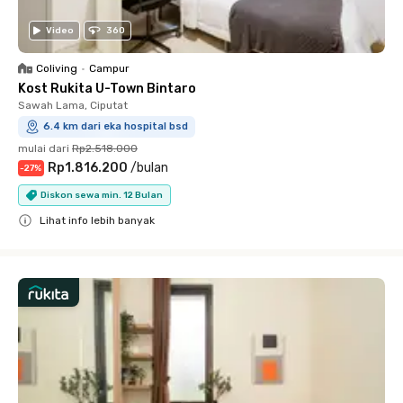
Video
360
Coliving
•
Campur
Kost Rukita U-Town Bintaro
Sawah Lama, Ciputat
6.4 km dari eka hospital bsd
mulai dari
Rp2.518.000
Rp1.816.200
/
bulan
-
27
%
Diskon sewa min. 12 Bulan
Lihat info lebih banyak
Close