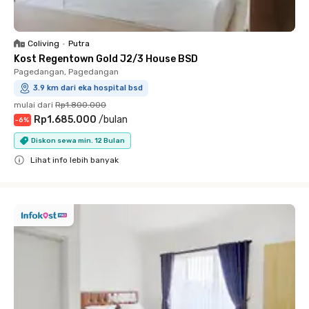
Coliving
•
Putra
Kost Regentown Gold J2/3 House BSD
Pagedangan, Pagedangan
3.9 km dari eka hospital bsd
mulai dari
Rp1.800.000
Rp1.685.000
/
bulan
-
6
%
Diskon sewa min. 12 Bulan
Lihat info lebih banyak
Close