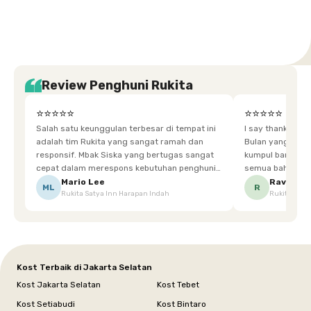
Selatan
Banten
Selatan
Barat
Barat
Bali
Yogyakarta
Tengah
Utara
Review Penghuni Rukita
⭐⭐⭐⭐⭐
⭐⭐⭐⭐⭐
Salah satu keunggulan terbesar di tempat ini
I say thankyou s
adalah tim Rukita yang sangat ramah dan
Bulan yang super happy! banyak tem
responsif. Mbak Siska yang bertugas sangat
kumpul bareng mak
cepat dalam merespons kebutuhan penghuni.
semua bahagia ad
Ketika saya meminta keset karena sempat
mgkn saran dari air aja & kebersihan lebih di
Mario Lee
Ravena
ML
R
Rukita Satya Inn Harapan Indah
Rukita Dimi
terpeleset, permintaan tersebut langsung
tingkatka
dipenuhi dengan cepat. Terima kasih Mbak
Siska.
Kost Terbaik di Jakarta Selatan
Kost Jakarta Selatan
Kost Tebet
Kost Setiabudi
Kost Bintaro