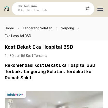
Cari hunianmu
11 Agt 26 - Belum tahu
Ope
Home
Tangerang Selatan
Serpong
Eka Hospital BSD
Kost Dekat Eka Hospital BSD
1 - 30 dari 56 Kost
Tersedia
Rekomendasi Kost Dekat Eka Hospital BSD
Terbaik, Tangerang Selatan, Terdekat ke
Rumah Sakit