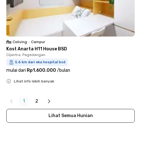
Coliving
•
Campur
Kost Anarta H11 House BSD
Cijantra, Pagedangan
5.6 km dari eka hospital bsd
mulai dari
Rp1.600.000
/
bulan
Lihat info lebih banyak
Close
1
2
Lihat Semua Hunian