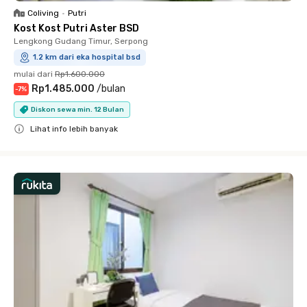
Coliving
•
Putri
Kost Kost Putri Aster BSD
Lengkong Gudang Timur, Serpong
1.2 km dari eka hospital bsd
mulai dari
Rp1.600.000
Rp1.485.000
/
bulan
-
7
%
Diskon sewa min. 12 Bulan
Lihat info lebih banyak
Close