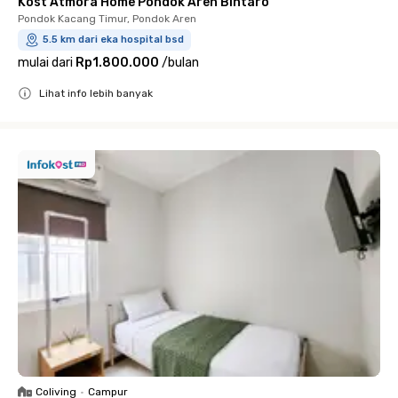
Kost Atmora Home Pondok Aren Bintaro
Pondok Kacang Timur, Pondok Aren
5.5 km dari eka hospital bsd
mulai dari
Rp1.800.000
/
bulan
Lihat info lebih banyak
Close
Coliving
•
Campur