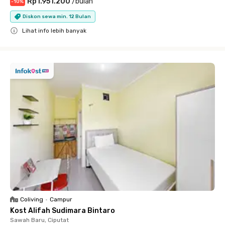
Rp1.951.200
/
bulan
-
10
%
Diskon sewa min. 12 Bulan
Lihat info lebih banyak
Close
Coliving
•
Campur
Kost Alifah Sudimara Bintaro
Sawah Baru, Ciputat