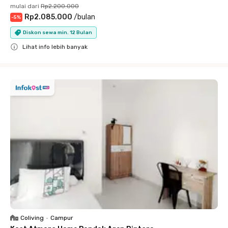
mulai dari
Rp2.200.000
Rp2.085.000
/
bulan
-
5
%
Diskon sewa min. 12 Bulan
Lihat info lebih banyak
Close
Coliving
•
Campur