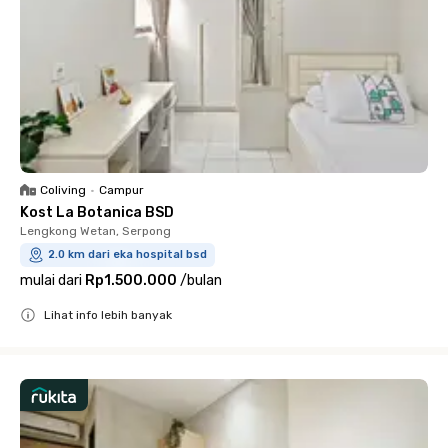
Coliving
•
Campur
Kost La Botanica BSD
Lengkong Wetan, Serpong
2.0 km dari eka hospital bsd
mulai dari
Rp1.500.000
/
bulan
Lihat info lebih banyak
Close