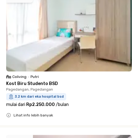
Coliving
•
Putri
Kost Biru Studento BSD
Pagedangan, Pagedangan
3.2 km dari eka hospital bsd
mulai dari
Rp2.250.000
/
bulan
Lihat info lebih banyak
Close