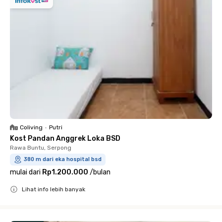
Coliving
•
Putri
Kost Pandan Anggrek Loka BSD
Rawa Buntu, Serpong
380 m dari eka hospital bsd
mulai dari
Rp1.200.000
/
bulan
Lihat info lebih banyak
Close