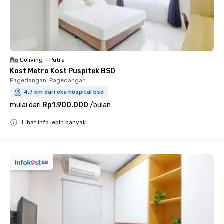
Coliving
•
Putra
Kost Metro Kost Puspitek BSD
Pagedangan, Pagedangan
4.7 km dari eka hospital bsd
mulai dari
Rp1.900.000
/
bulan
Lihat info lebih banyak
Close