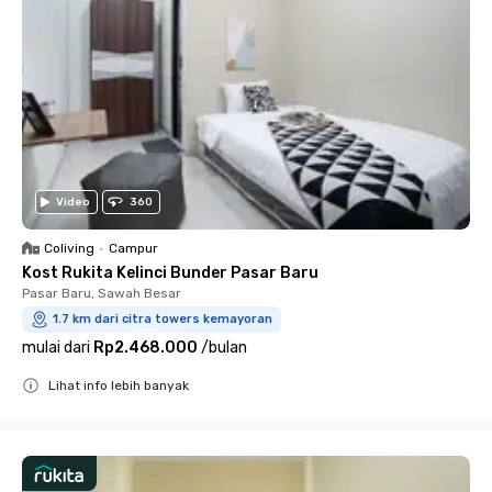
Video
360
Coliving
•
Campur
Kost Rukita Kelinci Bunder Pasar Baru
Pasar Baru, Sawah Besar
1.7 km dari citra towers kemayoran
mulai dari
Rp2.468.000
/
bulan
Lihat info lebih banyak
Close