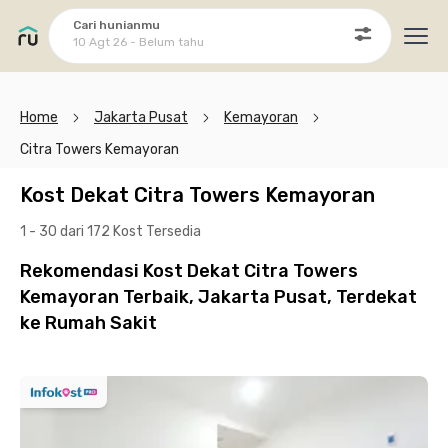
Cari hunianmu
10 Agt 26 - Belum tahu
Ope
Home
Jakarta Pusat
Kemayoran
Citra Towers Kemayoran
Kost Dekat Citra Towers Kemayoran
1 - 30 dari 172 Kost
Tersedia
Rekomendasi Kost Dekat Citra Towers
Kemayoran Terbaik, Jakarta Pusat, Terdekat
ke Rumah Sakit