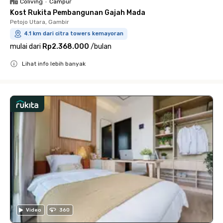
Coliving
•
Campur
Kost Rukita Pembangunan Gajah Mada
Petojo Utara, Gambir
4.1 km dari citra towers kemayoran
mulai dari
Rp2.368.000
/
bulan
Lihat info lebih banyak
Close
Video
360