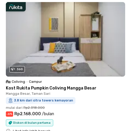
360
Coliving
•
Campur
Kost Rukita Pumpkin Coliving Mangga Besar
Mangga Besar, Taman Sari
3.8 km dari citra towers kemayoran
mulai dari
Rp2.318.000
Rp2.168.000
/
bulan
-
6
%
Diskon di bulan pertama