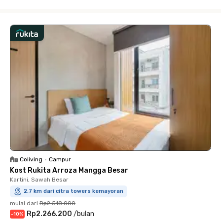
Close
Coliving
•
Campur
Kost Rukita Arroza Mangga Besar
Kartini, Sawah Besar
2.7 km dari citra towers kemayoran
mulai dari
Rp2.518.000
Rp2.266.200
/
bulan
-
10
%