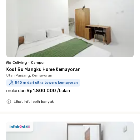
Coliving
•
Campur
Kost Bu Mangku Home Kemayoran
Utan Panjang, Kemayoran
540 m dari citra towers kemayoran
mulai dari
Rp1.800.000
/
bulan
Lihat info lebih banyak
Close