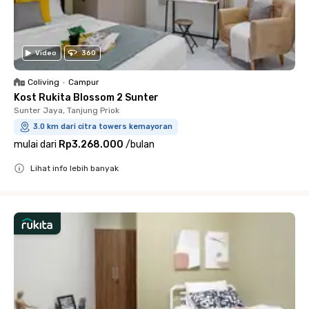
Video
360
Coliving
•
Campur
Kost Rukita Blossom 2 Sunter
Sunter Jaya, Tanjung Priok
3.0 km dari citra towers kemayoran
mulai dari
Rp3.268.000
/
bulan
Lihat info lebih banyak
Close