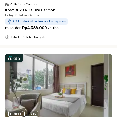
Coliving
•
Campur
Kost Rukita Deluxe Harmoni
Petojo Selatan, Gambir
4.2 km dari citra towers kemayoran
mulai dari
Rp4.368.000
/
bulan
Lihat info lebih banyak
Close
Video
360