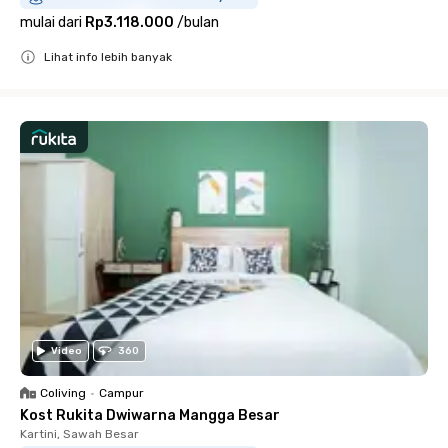
mulai dari
Rp3.118.000
/
bulan
Lihat info lebih banyak
Close
Video
360
Coliving
•
Campur
Kost Rukita Dwiwarna Mangga Besar
Kartini, Sawah Besar