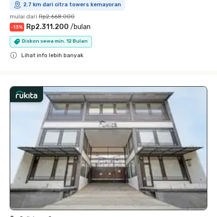
2.7 km dari citra towers kemayoran
mulai dari
Rp2.668.000
Rp2.311.200
/
bulan
-
13
%
Diskon sewa min. 12 Bulan
Lihat info lebih banyak
Close