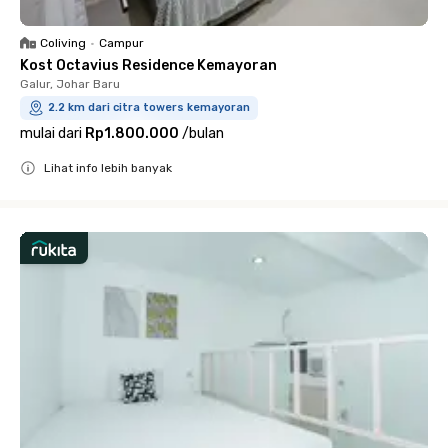
Coliving
•
Campur
Kost Octavius Residence Kemayoran
Galur, Johar Baru
2.2 km dari citra towers kemayoran
mulai dari
Rp1.800.000
/
bulan
Lihat info lebih banyak
Close