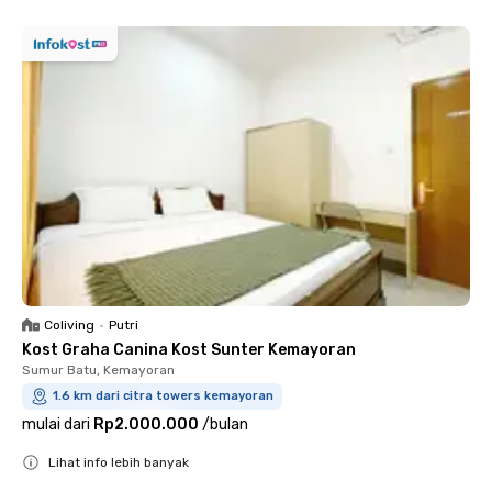
Coliving
•
Putri
Kost Graha Canina Kost Sunter Kemayoran
Sumur Batu, Kemayoran
1.6 km dari citra towers kemayoran
mulai dari
Rp2.000.000
/
bulan
Lihat info lebih banyak
Close