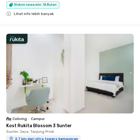
Diskon sewa min. 12 Bulan
Lihat info lebih banyak
Close
Coliving
•
Campur
Kost Rukita Blossom 3 Sunter
Sunter Jaya, Tanjung Priok
2.7 km dari citra towers kemayoran