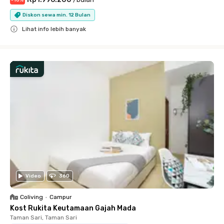
-
10
%
Diskon sewa min. 12 Bulan
Lihat info lebih banyak
Close
Video
360
Coliving
•
Campur
Kost Rukita Keutamaan Gajah Mada
Taman Sari, Taman Sari