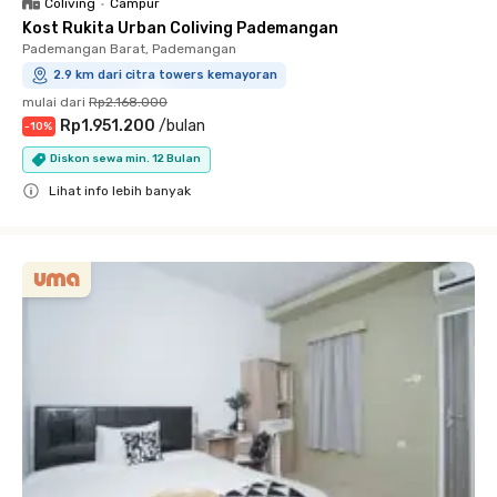
Coliving
•
Campur
Kost Rukita Urban Coliving Pademangan
Pademangan Barat, Pademangan
2.9 km dari citra towers kemayoran
mulai dari
Rp2.168.000
Rp1.951.200
/
bulan
-
10
%
Diskon sewa min. 12 Bulan
Lihat info lebih banyak
Close