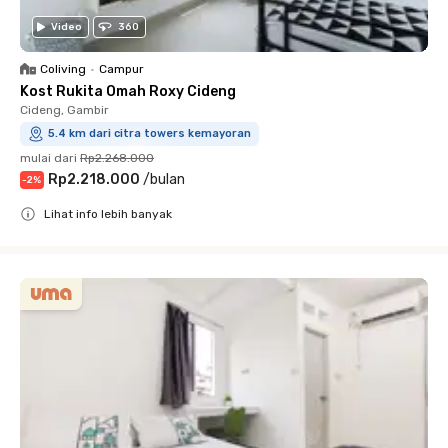
Video
360
Coliving
•
Campur
Kost Rukita Omah Roxy Cideng
Cideng, Gambir
5.4 km dari citra towers kemayoran
mulai dari
Rp2.268.000
Rp2.218.000
/
bulan
-
2
%
Lihat info lebih banyak
Close