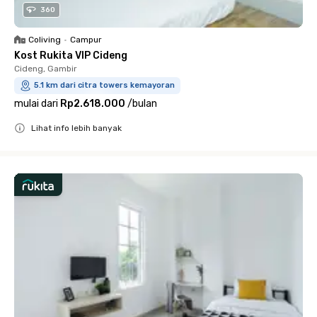
360
Coliving
•
Campur
Kost Rukita VIP Cideng
Cideng, Gambir
5.1 km dari citra towers kemayoran
mulai dari
Rp2.618.000
/
bulan
Lihat info lebih banyak
Close