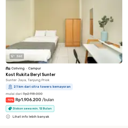
360
Coliving
•
Campur
Kost Rukita Beryl Sunter
Sunter Jaya, Tanjung Priok
2.1 km dari citra towers kemayoran
mulai dari
Rp2.118.000
Rp1.906.200
/
bulan
-
10
%
Diskon sewa min. 12 Bulan
Lihat info lebih banyak
Close