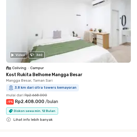
Video
360
Coliving
•
Campur
Kost Rukita Belhome Mangga Besar
Mangga Besar, Taman Sari
3.8 km dari citra towers kemayoran
mulai dari
Rp2.668.000
Rp2.408.000
/
bulan
-
9
%
Diskon sewa min. 12 Bulan
Lihat info lebih banyak
Close