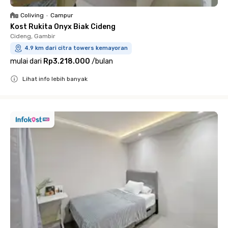
Coliving
•
Campur
Kost Rukita Onyx Biak Cideng
Cideng, Gambir
4.9 km dari citra towers kemayoran
mulai dari
Rp3.218.000
/
bulan
Lihat info lebih banyak
Close