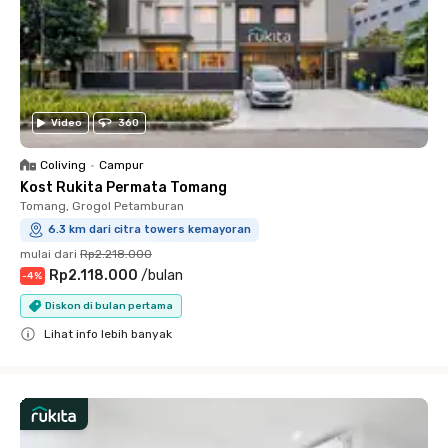
Video
360
Coliving
•
Campur
Kost Rukita Permata Tomang
Tomang, Grogol Petamburan
6.3 km dari citra towers kemayoran
mulai dari
Rp2.218.000
Rp2.118.000
/
bulan
-
4
%
Diskon di bulan pertama
Lihat info lebih banyak
Close