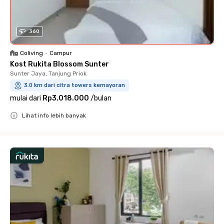
360
Coliving
•
Campur
Kost Rukita Blossom Sunter
Sunter Jaya, Tanjung Priok
3.0 km dari citra towers kemayoran
mulai dari
Rp3.018.000
/
bulan
Lihat info lebih banyak
Close