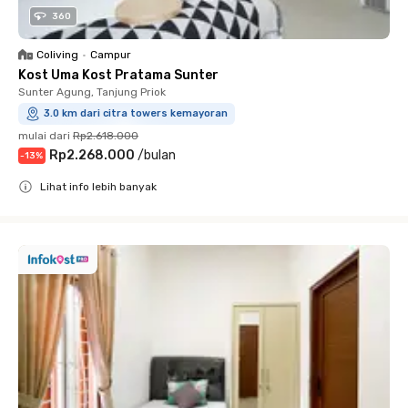
360
Coliving
•
Campur
Kost Uma Kost Pratama Sunter
Sunter Agung, Tanjung Priok
3.0 km dari citra towers kemayoran
mulai dari
Rp2.618.000
Rp2.268.000
/
bulan
-
13
%
Lihat info lebih banyak
Close