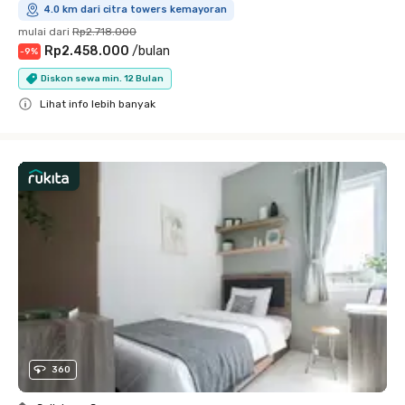
4.0 km dari citra towers kemayoran
mulai dari
Rp2.718.000
Rp2.458.000
/
bulan
-
9
%
Diskon sewa min. 12 Bulan
Lihat info lebih banyak
Close
360