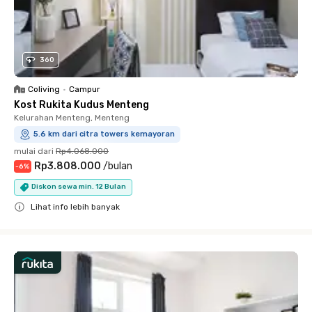
360
Coliving
•
Campur
Kost Rukita Kudus Menteng
Kelurahan Menteng, Menteng
5.6 km dari citra towers kemayoran
mulai dari
Rp4.068.000
Rp3.808.000
/
bulan
-
6
%
Diskon sewa min. 12 Bulan
Lihat info lebih banyak
Close