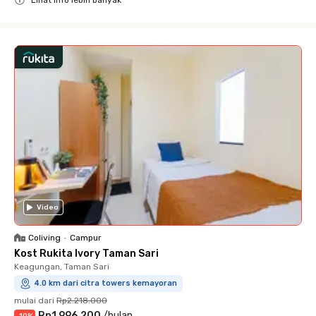
Lihat info lebih banyak
Close
Video
Coliving
•
Campur
Kost Rukita Ivory Taman Sari
Keagungan, Taman Sari
4.0 km dari citra towers kemayoran
mulai dari
Rp2.218.000
Rp1.996.200
/
bulan