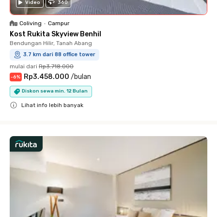
Video
360
Coliving
•
Campur
Kost Rukita Skyview Benhil
Bendungan Hilir, Tanah Abang
3.7 km dari 88 office tower
mulai dari
Rp3.718.000
Rp3.458.000
/
bulan
-
6
%
Diskon sewa min. 12 Bulan
Lihat info lebih banyak
Close