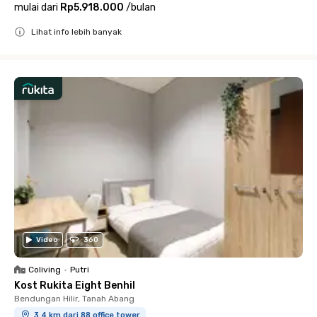
mulai dari
Rp5.918.000
/
bulan
Lihat info lebih banyak
Close
Video
360
Coliving
•
Putri
Kost Rukita Eight Benhil
Bendungan Hilir, Tanah Abang
3.4 km dari 88 office tower