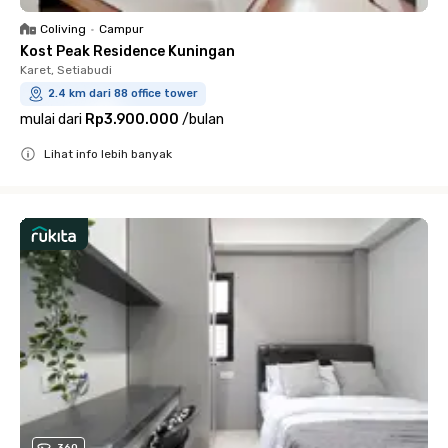
Coliving
•
Campur
Kost Peak Residence Kuningan
Karet, Setiabudi
2.4 km dari 88 office tower
mulai dari
Rp3.900.000
/
bulan
Lihat info lebih banyak
Close