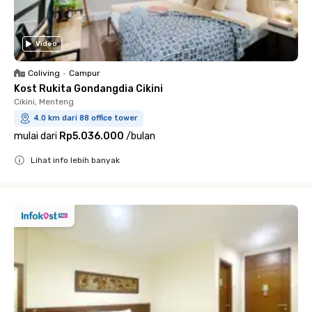
Video
Coliving
•
Campur
Kost Rukita Gondangdia Cikini
Cikini, Menteng
4.0 km dari 88 office tower
mulai dari
Rp5.036.000
/
bulan
Lihat info lebih banyak
Close