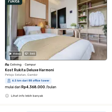
Video
360
Coliving
•
Campur
Kost Rukita Deluxe Harmoni
Petojo Selatan, Gambir
6.5 km dari 88 office tower
mulai dari
Rp4.368.000
/
bulan
Lihat info lebih banyak
Close