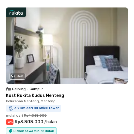
360
Coliving
•
Campur
Kost Rukita Kudus Menteng
Kelurahan Menteng, Menteng
3.2 km dari 88 office tower
mulai dari
Rp4.068.000
Rp3.808.000
/
bulan
-
6
%
Diskon sewa min. 12 Bulan