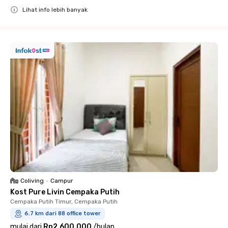
Lihat info lebih banyak
Close
Coliving
•
Campur
Kost Pure Livin Cempaka Putih
Cempaka Putih Timur, Cempaka Putih
6.7 km dari 88 office tower
mulai dari
Rp2.600.000
/
bulan