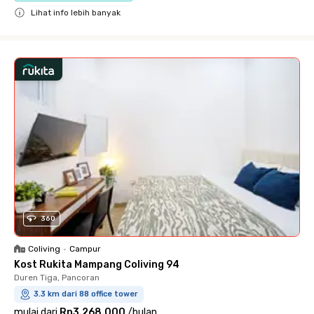
Lihat info lebih banyak
Close
360
Coliving
•
Campur
Kost Rukita Mampang Coliving 94
Duren Tiga, Pancoran
3.3 km dari 88 office tower
mulai dari
Rp3.268.000
/
bulan