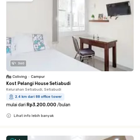
360
Coliving
•
Campur
Kost Pelangi House Setiabudi
Kelurahan Setiabudi, Setiabudi
2.4 km dari 88 office tower
mulai dari
Rp3.200.000
/
bulan
Lihat info lebih banyak
Close