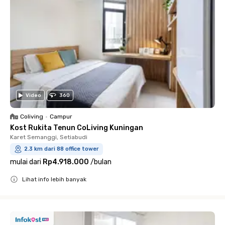
Video
360
Coliving
•
Campur
Kost Rukita Tenun CoLiving Kuningan
Karet Semanggi, Setiabudi
2.3 km dari 88 office tower
mulai dari
Rp4.918.000
/
bulan
Lihat info lebih banyak
Close