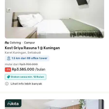
Coliving
•
Campur
Kost Griya Rasuna 1 @ Kuningan
Karet Kuningan, Setiabudi
1.5 km dari 88 office tower
mulai dari
Rp3.700.000
Rp3.585.000
/
bulan
-
3
%
Diskon sewa min. 12 Bulan
Lihat info lebih banyak
Close