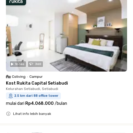
Video
360
Coliving
•
Campur
Kost Rukita Capital Setiabudi
Kelurahan Setiabudi, Setiabudi
2.5 km dari 88 office tower
mulai dari
Rp4.068.000
/
bulan
Lihat info lebih banyak
Close