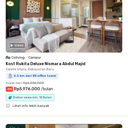
Video
Coliving
•
Campur
Kost Rukita Deluxe Nismara Abdul Majid
Cipete Utara, Kebayoran Baru
6.5 km dari 88 office tower
mulai dari
Rp6.236.000
Rp5.976.000
/
bulan
-
4
%
Diskon sewa min. 12 Bulan
Lihat info lebih banyak
Close