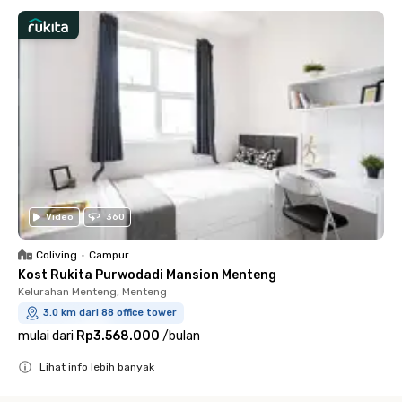
Video
360
Coliving
•
Campur
Kost Rukita Purwodadi Mansion Menteng
Kelurahan Menteng, Menteng
3.0 km dari 88 office tower
mulai dari
Rp3.568.000
/
bulan
Lihat info lebih banyak
Close