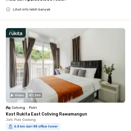
Lihat info lebih banyak
Close
Video
360
Coliving
•
Putri
Kost Rukita East Coliving Rawamangun
Jati, Pulo Gadung
6.8 km dari 88 office tower