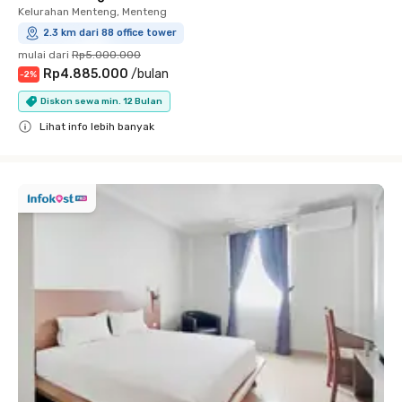
Kelurahan Menteng, Menteng
2.3 km dari 88 office tower
mulai dari
Rp5.000.000
Rp4.885.000
/
bulan
-
2
%
Diskon sewa min. 12 Bulan
Lihat info lebih banyak
Close