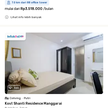
7.0 km dari 88 office tower
mulai dari
Rp3.518.000
/
bulan
Lihat info lebih banyak
Close
360
Coliving
•
Putri
Kost Shanti Residence Manggarai