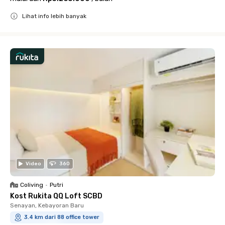
Lihat info lebih banyak
Close
Video
360
Coliving
•
Putri
Kost Rukita QQ Loft SCBD
Senayan, Kebayoran Baru
3.4 km dari 88 office tower