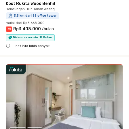
Kost Rukita Wood Benhil
Bendungan Hilir, Tanah Abang
3.5 km dari 88 office tower
mulai dari
Rp3.668.000
Rp3.408.000
/
bulan
-
7
%
Diskon sewa min. 12 Bulan
Lihat info lebih banyak
Close