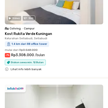
Video
360
Coliving
•
Campur
Kost Rukita Verde Kuningan
Kelurahan Setiabudi, Setiabudi
1.4 km dari 88 office tower
mulai dari
Rp3.568.000
Rp3.308.000
/
bulan
-
7
%
Diskon sewa min. 12 Bulan
Lihat info lebih banyak
Close