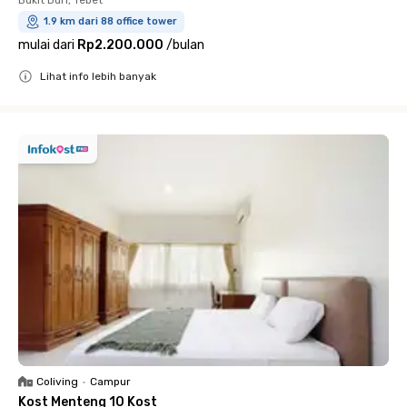
Bukit Duri, Tebet
1.9 km dari 88 office tower
mulai dari
Rp2.200.000
/
bulan
Lihat info lebih banyak
Close
Coliving
•
Campur
Kost Menteng 10 Kost