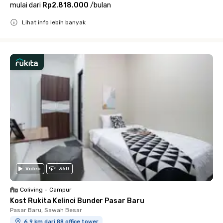
mulai dari
Rp2.818.000
/
bulan
Lihat info lebih banyak
Close
Video
360
Coliving
•
Campur
Kost Rukita Kelinci Bunder Pasar Baru
Pasar Baru, Sawah Besar
6.9 km dari 88 office tower