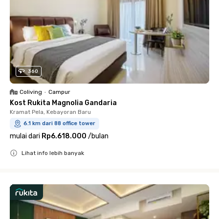
360
Coliving
•
Campur
Kost Rukita Magnolia Gandaria
Kramat Pela, Kebayoran Baru
6.1 km dari 88 office tower
mulai dari
Rp6.618.000
/
bulan
Lihat info lebih banyak
Close