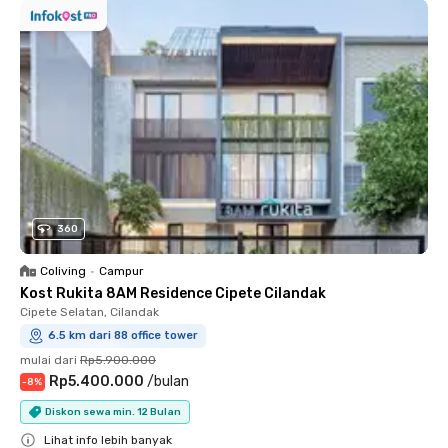
360
Coliving
•
Campur
Kost Rukita 8AM Residence Cipete Cilandak
Cipete Selatan, Cilandak
6.5 km dari 88 office tower
mulai dari
Rp5.900.000
Rp5.400.000
/
bulan
-
8
%
Diskon sewa min. 12 Bulan
Lihat info lebih banyak