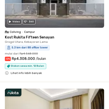
Video
360
Coliving
•
Campur
Kost Rukita Fifteen Senayan
Grogol Utara, Kebayoran Lama
5.3 km dari 88 office tower
mulai dari
Rp4.568.000
Rp4.308.000
/
bulan
-
5
%
Diskon sewa min. 12 Bulan
Lihat info lebih banyak
Close