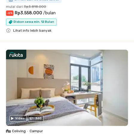
mulai dari
Rp3.818.000
Rp3.558.000
/
bulan
-
6
%
Diskon sewa min. 12 Bulan
Lihat info lebih banyak
Close
Video
360
Coliving
•
Campur