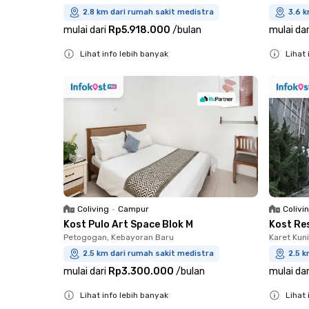
2.8 km dari rumah sakit medistra
3.6 k
mulai dari
Rp5.918.000
/
bulan
mulai dar
Lihat info lebih banyak
Lihat 
Close
Close
Coliving
•
Campur
Colivi
Kost Pulo Art Space Blok M
Kost Re
Petogogan, Kebayoran Baru
Karet Kun
2.5 km dari rumah sakit medistra
2.5 k
mulai dari
Rp3.300.000
/
bulan
mulai dar
Lihat info lebih banyak
Lihat 