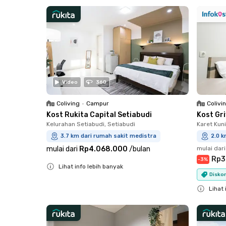
Close
Close
Video
360
Coliving
•
Campur
Colivi
Kost Rukita Capital Setiabudi
Kost Gr
Kelurahan Setiabudi, Setiabudi
Karet Kun
3.7 km dari rumah sakit medistra
2.0 k
mulai dari
Rp4.068.000
/
bulan
mulai dari
Rp3
-
3
%
Lihat info lebih banyak
Diskon
Close
Lihat 
Close