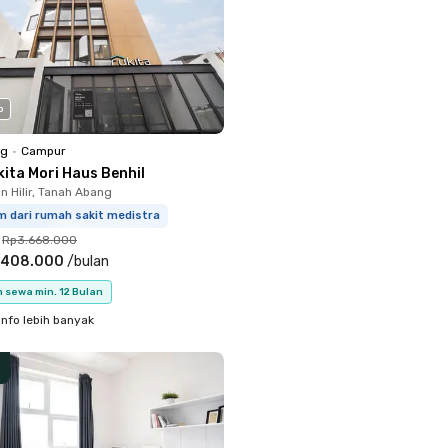
o
ng
•
Campur
ita Mori Haus Benhil
 Hilir, Tanah Abang
m dari rumah sakit medistra
Rp3.668.000
.408.000
/
bulan
 sewa min. 12 Bulan
info lebih banyak