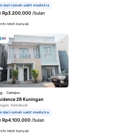
m dari rumah sakit medistra
i
Rp3.200.000
/
bulan
info lebih banyak
ng
•
Campur
sidence 28 Kuningan
ingan, Setiabudi
m dari rumah sakit medistra
i
Rp4.100.000
/
bulan
info lebih banyak