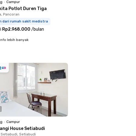
ng
•
Campur
kita Potlot Duren Tiga
a, Pancoran
m dari rumah sakit medistra
i
Rp2.968.000
/
bulan
info lebih banyak
ng
•
Campur
langi House Setiabudi
 Setiabudi, Setiabudi