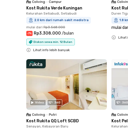
Coliving
•
Campur
Colivi
Kost Rukita Verde Kuningan
Kost Ru
Kelurahan Setiabudi, Setiabudi
Duren Tig
2.0 km dari rumah sakit medistra
1.8 k
mulai dari
Rp3.568.000
mulai dar
Rp3.308.000
/
bulan
-
7
%
Lihat 
Diskon sewa min. 12 Bulan
Close
Lihat info lebih banyak
Close
Video
360
360
Coliving
•
Putri
Colivi
Kost Rukita QQ Loft SCBD
Kost Pe
Senayan, Kebayoran Baru
Kelurahan