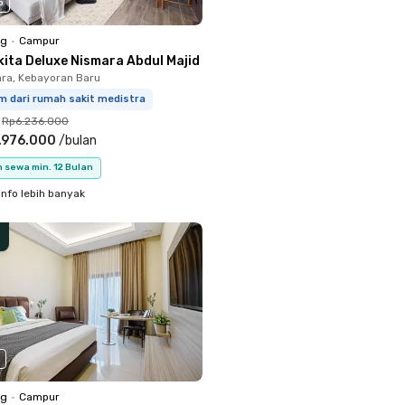
o
ng
•
Campur
kita Deluxe Nismara Abdul Majid
ara, Kebayoran Baru
m dari rumah sakit medistra
Rp6.236.000
.976.000
/
bulan
 sewa min. 12 Bulan
info lebih banyak
ng
•
Campur