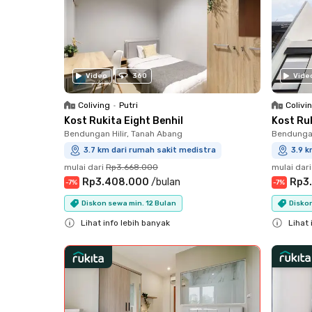
Video
360
Vide
Coliving
•
Putri
Colivi
Kost Rukita Eight Benhil
Kost Ruk
Bendungan Hilir, Tanah Abang
Bendungan
3.7 km dari rumah sakit medistra
3.9 k
mulai dari
Rp3.668.000
mulai dari
Rp3.408.000
/
bulan
Rp3
-
7
%
-
7
%
Diskon sewa min. 12 Bulan
Diskon
Lihat info lebih banyak
Lihat 
Close
Close