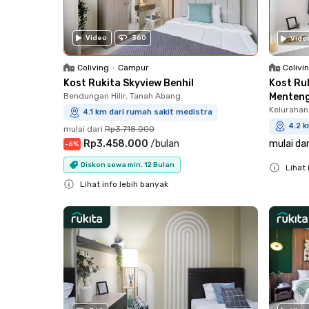
Video
360
Vide
Colivi
Coliving
•
Campur
Kost Ru
Kost Rukita Skyview Benhil
Menten
Bendungan Hilir, Tanah Abang
Kelurahan
4.1 km dari rumah sakit medistra
4.2 k
mulai dari
Rp3.718.000
mulai dar
Rp3.458.000
/
bulan
-
6
%
Diskon sewa min. 12 Bulan
Lihat 
Close
Lihat info lebih banyak
Close