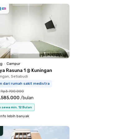
ng
•
Campur
iya Rasuna 1 @ Kuningan
ingan, Setiabudi
m dari rumah sakit medistra
Rp3.700.000
.585.000
/
bulan
 sewa min. 12 Bulan
info lebih banyak