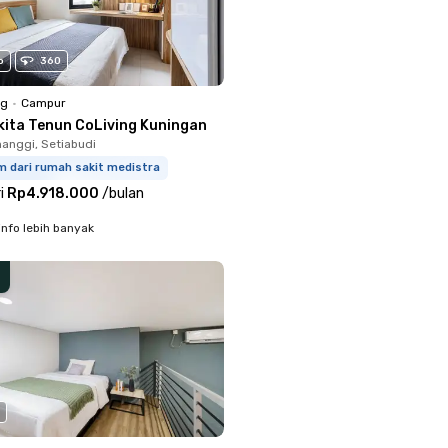
o
360
ng
•
Campur
kita Tenun CoLiving Kuningan
anggi, Setiabudi
m dari rumah sakit medistra
i
Rp4.918.000
/
bulan
info lebih banyak