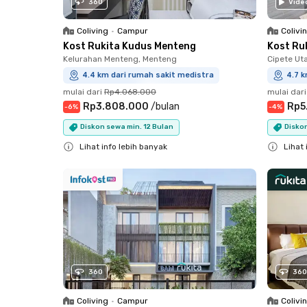
360
Vide
Coliving
•
Campur
Colivi
Kost Rukita Kudus Menteng
Kost Ru
Kelurahan Menteng, Menteng
Cipete Ut
4.4 km dari rumah sakit medistra
4.7 k
mulai dari
Rp4.068.000
mulai dari
Rp3.808.000
/
bulan
Rp5
-
6
%
-
4
%
Diskon sewa min. 12 Bulan
Diskon
Lihat info lebih banyak
Lihat 
Close
Close
360
360
Coliving
•
Campur
Colivi