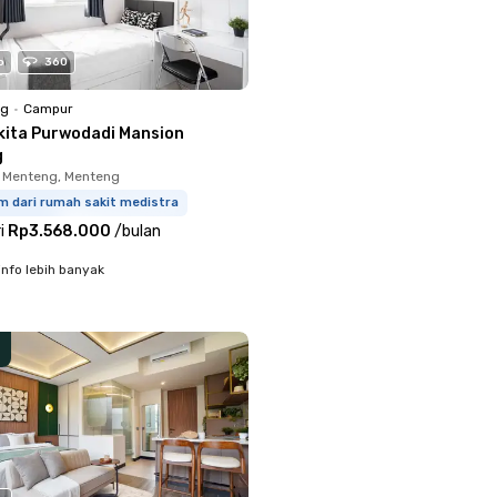
o
360
ng
•
Campur
kita Purwodadi Mansion
g
 Menteng, Menteng
m dari rumah sakit medistra
i
Rp3.568.000
/
bulan
info lebih banyak