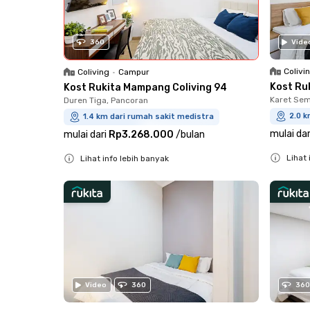
360
Vide
Colivi
Coliving
•
Campur
Kost Ru
Kost Rukita Mampang Coliving 94
Karet Sem
Duren Tiga, Pancoran
2.0 k
1.4 km dari rumah sakit medistra
mulai dar
mulai dari
Rp3.268.000
/
bulan
Lihat 
Lihat info lebih banyak
Close
Close
Video
360
360