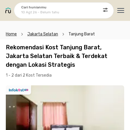
Cari hunianmu
10 Agt 26 - Belum tahu
Ope
Home
Jakarta Selatan
Tanjung Barat
Rekomendasi Kost Tanjung Barat,
Jakarta Selatan Terbaik & Terdekat
dengan Lokasi Strategis
1 - 2 dari 2 Kost
Tersedia