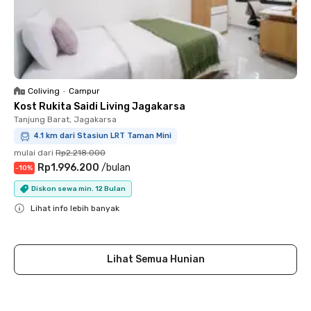
Coliving
•
Campur
Kost Rukita Saidi Living Jagakarsa
Tanjung Barat, Jagakarsa
4.1 km dari Stasiun LRT Taman Mini
mulai dari
Rp2.218.000
Rp1.996.200
/
bulan
-
10
%
Diskon sewa min. 12 Bulan
Lihat info lebih banyak
Close
Lihat Semua Hunian