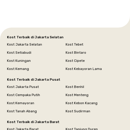
Selatan
Banten
Selatan
Barat
Barat
Bali
Yogyakarta
Tengah
Utara
Kost Terbaik di Jakarta Selatan
Kost Jakarta Selatan
Kost Tebet
Kost Setiabudi
Kost Bintaro
Kost Kuningan
Kost Cipete
Kost Kemang
Kost Kebayoran Lama
Kost Terbaik di Jakarta Pusat
Kost Jakarta Pusat
Kost Benhil
Kost Cempaka Putih
Kost Menteng
Kost Kemayoran
Kost Kebon Kacang
Kost Tanah Abang
Kost Sudirman
Kost Terbaik di Jakarta Barat
Kost Jakarta Barat
Kost Tanjung Duren