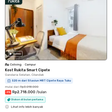
Video
Coliving
•
Campur
Kost Rukita Smart Cipete
Gandaria Selatan, Cilandak
520 m dari Stasiun MRT Cipete Raya Tuku
mulai dari
Rp3.018.000
Rp2.718.000
/
bulan
-
9
%
Diskon di bulan pertama
Lihat info lebih banyak