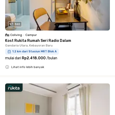
360
Coliving
•
Campur
Kost Rukita Rumah Seri Radio Dalam
Gandaria Utara, Kebayoran Baru
1.2 km dari Stasiun MRT Blok A
mulai dari
Rp2.418.000
/
bulan
Lihat info lebih banyak
Close