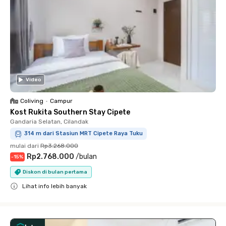
Video
Coliving
•
Campur
Kost Rukita Southern Stay Cipete
Gandaria Selatan, Cilandak
314 m dari Stasiun MRT Cipete Raya Tuku
mulai dari
Rp3.268.000
Rp2.768.000
/
bulan
-
15
%
Diskon di bulan pertama
Lihat info lebih banyak
Close