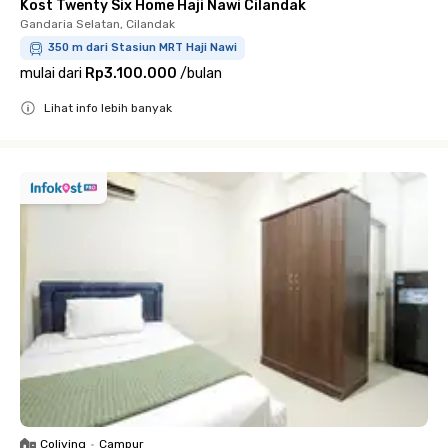
Kost Twenty Six Home Haji Nawi Cilandak
Gandaria Selatan, Cilandak
350 m dari Stasiun MRT Haji Nawi
mulai dari
Rp3.100.000
/
bulan
Lihat info lebih banyak
Close
Coliving
•
Campur