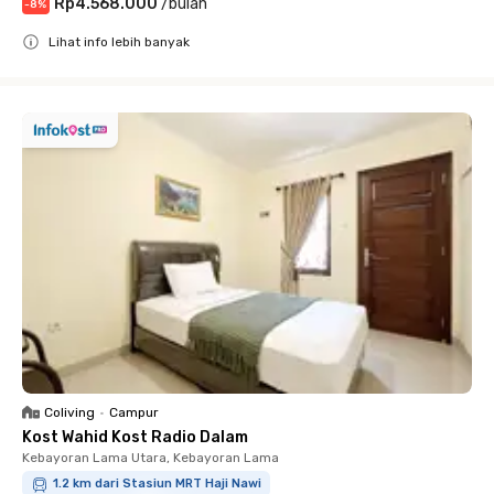
Rp4.568.000
/
bulan
-
8
%
Lihat info lebih banyak
Close
Coliving
•
Campur
Kost Wahid Kost Radio Dalam
Kebayoran Lama Utara, Kebayoran Lama
1.2 km dari Stasiun MRT Haji Nawi