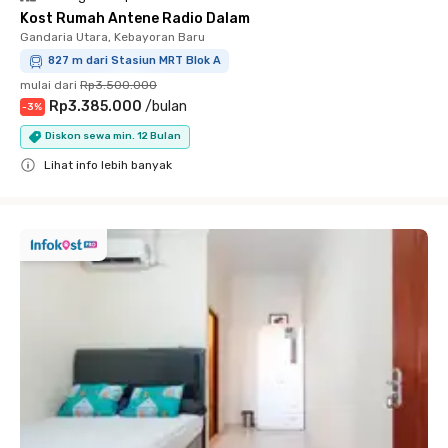
Kost Rumah Antene Radio Dalam
Gandaria Utara, Kebayoran Baru
827 m dari Stasiun MRT Blok A
mulai dari
Rp3.500.000
Rp3.385.000
/
bulan
-
3
%
Diskon sewa min. 12 Bulan
Lihat info lebih banyak
Close