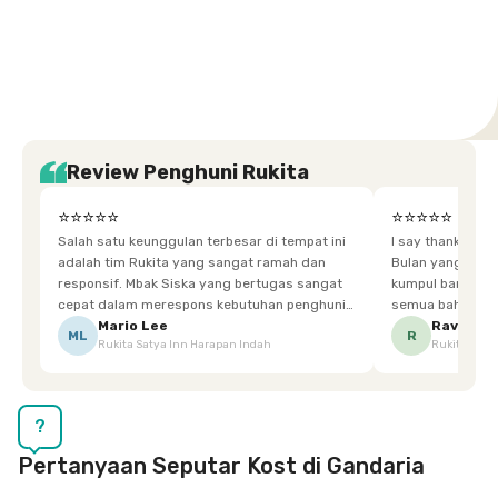
Setiabudi
Cilandak
Depok
Kemanggisan
Semarang
Medan
Tangerang
Bali
Yogyakarta
Jakarta
Jakarta
Jawa
Jakarta
Jawa
Sumatera
Selatan
Banten
Selatan
Barat
Barat
Bali
Yogyakarta
Tengah
Utara
Review Penghuni Rukita
⭐⭐⭐⭐⭐
⭐⭐⭐⭐⭐
Salah satu keunggulan terbesar di tempat ini
I say thankyou s
adalah tim Rukita yang sangat ramah dan
Bulan yang super happy! banyak tem
responsif. Mbak Siska yang bertugas sangat
kumpul bareng mak
cepat dalam merespons kebutuhan penghuni.
semua bahagia ad
Ketika saya meminta keset karena sempat
mgkn saran dari air aja & kebersihan lebih di
Mario Lee
Ravena
ML
R
Rukita Satya Inn Harapan Indah
Rukita Dimi
terpeleset, permintaan tersebut langsung
tingkatka
dipenuhi dengan cepat. Terima kasih Mbak
Siska.
?
Pertanyaan Seputar Kost di Gandaria