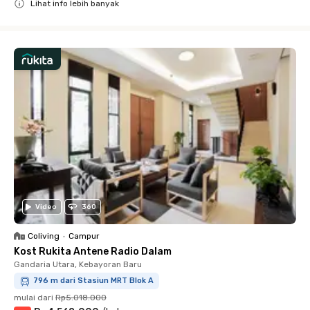
Lihat info lebih banyak
Close
Video
360
Coliving
•
Campur
Kost Rukita Antene Radio Dalam
Gandaria Utara, Kebayoran Baru
796 m dari Stasiun MRT Blok A
mulai dari
Rp5.018.000