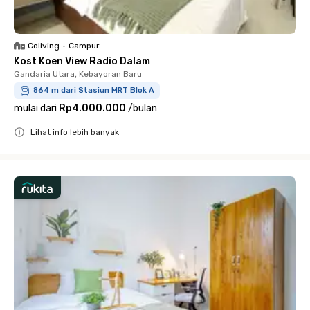
Coliving
•
Campur
Kost Koen View Radio Dalam
Gandaria Utara, Kebayoran Baru
864 m dari Stasiun MRT Blok A
mulai dari
Rp4.000.000
/
bulan
Lihat info lebih banyak
Close