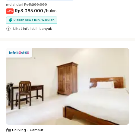
mulai dari
Rp3.200.000
Rp3.085.000
/
bulan
-
3
%
Diskon sewa min. 12 Bulan
Lihat info lebih banyak
Close
Coliving
•
Campur