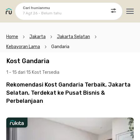
Cari hunianmu
7 Agt 26 - Belum tahu
Ope
Home
Jakarta
Jakarta Selatan
Kebayoran Lama
Gandaria
Kost Gandaria
1 - 15 dari 15 Kost
Tersedia
Rekomendasi Kost Gandaria Terbaik, Jakarta
Selatan, Terdekat ke Pusat Bisnis &
Perbelanjaan