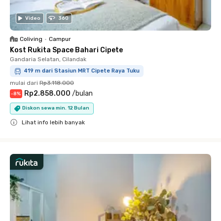
Video
360
Coliving
•
Campur
Kost Rukita Space Bahari Cipete
Gandaria Selatan, Cilandak
419 m dari Stasiun MRT Cipete Raya Tuku
mulai dari
Rp3.118.000
Rp2.858.000
/
bulan
-
8
%
Diskon sewa min. 12 Bulan
Lihat info lebih banyak
Close