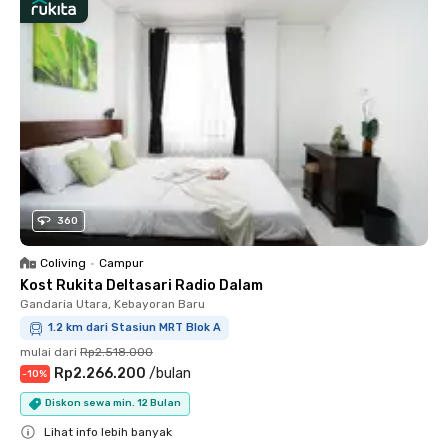
360
Coliving
•
Campur
Kost Rukita Deltasari Radio Dalam
Gandaria Utara, Kebayoran Baru
1.2 km dari Stasiun MRT Blok A
mulai dari
Rp2.518.000
Rp2.266.200
/
bulan
-
10
%
Diskon sewa min. 12 Bulan
Lihat info lebih banyak