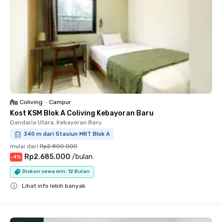
Coliving
•
Campur
Kost KSM Blok A Coliving Kebayoran Baru
Gandaria Utara, Kebayoran Baru
340 m dari Stasiun MRT Blok A
mulai dari
Rp2.800.000
Rp2.685.000
/
bulan
-
4
%
Diskon sewa min. 12 Bulan
Lihat info lebih banyak
Close