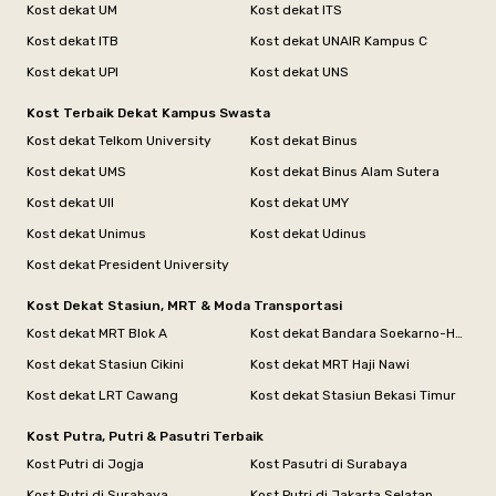
Kost dekat UM
Kost dekat ITS
Kost dekat ITB
Kost dekat UNAIR Kampus C
Kost dekat UPI
Kost dekat UNS
Kost Terbaik Dekat Kampus Swasta
Kost dekat Telkom University
Kost dekat Binus
Kost dekat UMS
Kost dekat Binus Alam Sutera
Kost dekat UII
Kost dekat UMY
Kost dekat Unimus
Kost dekat Udinus
Kost dekat President University
Kost Dekat Stasiun, MRT & Moda Transportasi
Kost dekat MRT Blok A
Kost dekat Bandara Soekarno-Hatta
Kost dekat Stasiun Cikini
Kost dekat MRT Haji Nawi
Kost dekat LRT Cawang
Kost dekat Stasiun Bekasi Timur
Kost Putra, Putri & Pasutri Terbaik
Kost Putri di Jogja
Kost Pasutri di Surabaya
Kost Putri di Surabaya
Kost Putri di Jakarta Selatan