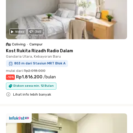
Video
360
Coliving
•
Campur
Kost Rukita Rizadh Radio Dalam
Gandaria Utara, Kebayoran Baru
803 m dari Stasiun MRT Blok A
mulai dari
Rp2.018.000
Rp1.816.200
/
bulan
-
10
%
Diskon sewa min. 12 Bulan
Lihat info lebih banyak
Close