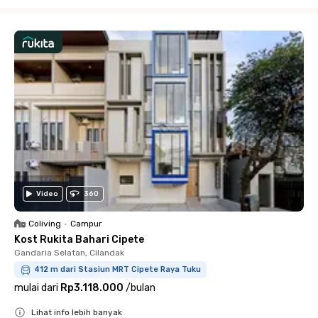
Close
Video
360
Coliving
•
Campur
Kost Rukita Bahari Cipete
Gandaria Selatan, Cilandak
412 m dari Stasiun MRT Cipete Raya Tuku
mulai dari
Rp3.118.000
/
bulan
Lihat info lebih banyak