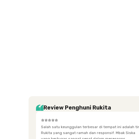
Setiabudi
Cilandak
Depok
Kemanggisan
Semarang
Medan
Tangerang
Bali
Yogyakarta
Jakarta
Jakarta
Jawa
Jakarta
Jawa
Sumatera
Selatan
Banten
Selatan
Barat
Barat
Bali
Yogyakarta
Tengah
Utara
Review Penghuni Rukita
⭐⭐⭐⭐⭐
Salah satu keunggulan terbesar di tempat ini adalah t
Rukita yang sangat ramah dan responsif. Mbak Siska
yang bertugas sangat cepat dalam merespons