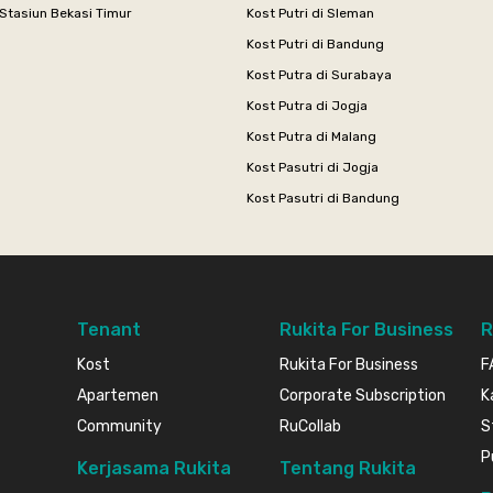
Stasiun Bekasi Timur
Kost Putri di Sleman
Kost Putri di Bandung
Kost Putra di Surabaya
Kost Putra di Jogja
Kost Putra di Malang
Kost Pasutri di Jogja
Kost Pasutri di Bandung
Tenant
Rukita For Business
R
Kost
Rukita For Business
F
Apartemen
Corporate Subscription
K
Community
RuCollab
S
P
Kerjasama Rukita
Tentang Rukita