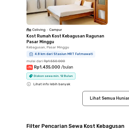
Coliving
•
Campur
Kost Rumah Kost Kebagusan Ragunan
Pasar Minggu
Kebagusan, Pasar Minggu
4.8 km dari Stasiun MRT Fatmawati
mulai dari
Rp1.550.000
Rp1.435.000
/
bulan
-
7
%
Diskon sewa min. 12 Bulan
Lihat info lebih banyak
Close
Lihat Semua Hunia
Filter Pencarian Sewa Kost Kebagusan