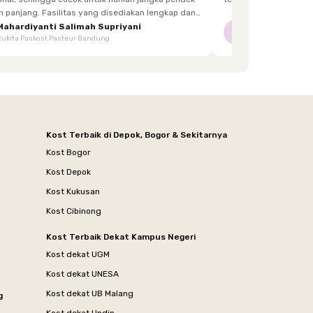
itas yang disediakan lengkap dan
enghuni, mulai dari furnitur,
Mahardiyanti Salimah Supriyani
Nur Indriani
NI
Rukita Paskost Pasteur Bandung
Rukita Lilo Living
area bersama, hingga akses yang mudah.
Kost Terbaik di Depok, Bogor & Sekitarnya
Kost Bogor
Kost Depok
Kost Kukusan
Kost Cibinong
Kost Terbaik Dekat Kampus Negeri
Kost dekat UGM
Kost dekat UNESA
Kost dekat UB Malang
g