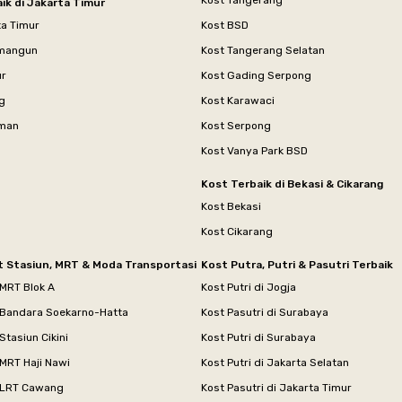
Kost Tangerang
ik di Jakarta Timur
ta Timur
Kost BSD
mangun
Kost Tangerang Selatan
ur
Kost Gading Serpong
g
Kost Karawaci
aman
Kost Serpong
Kost Vanya Park BSD
Kost Terbaik di Bekasi & Cikarang
Kost Bekasi
Kost Cikarang
t Stasiun, MRT & Moda Transportasi
Kost Putra, Putri & Pasutri Terbaik
 MRT Blok A
Kost Putri di Jogja
 Bandara Soekarno-Hatta
Kost Pasutri di Surabaya
Stasiun Cikini
Kost Putri di Surabaya
MRT Haji Nawi
Kost Putri di Jakarta Selatan
 LRT Cawang
Kost Pasutri di Jakarta Timur