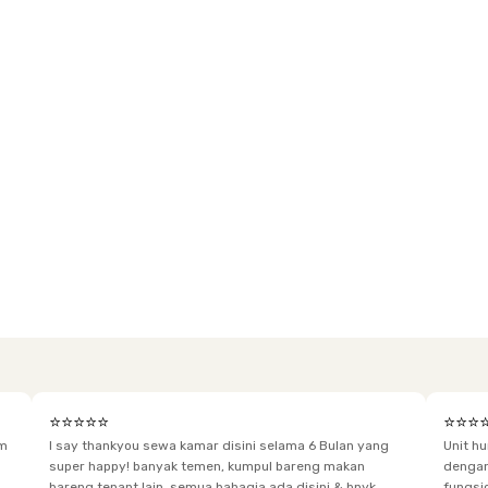
⭐⭐⭐⭐⭐
⭐⭐⭐
im
I say thankyou sewa kamar disini selama 6 Bulan yang
Unit h
super happy! banyak temen, kumpul bareng makan
dengan baik. Desain kamar modern, bersi
bareng tenant lain, semua bahagia ada disini & bnyk
fungsional, sehingga cocok untuk