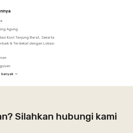
innya
te
teng Agung
si Kost Tanjung Barat, Jakarta
erbaik & Terdekat dengan Lokasi
unan
agusan
h banyak
an? Silahkan hubungi kami