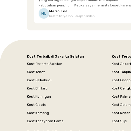
kebutuhan penghuni. Ketika saya meminta keset karena
sempat terpeleset, permintaan tersebut langsung
Mario Lee
ML
Rukita Satya Inn Harapan Indah
dipenuhi dengan cepat. Terima kasih Mbak Siska.
Kost Terbaik di Jakarta Selatan
Kost Terba
Kost Jakarta Selatan
Kost Jakar
Kost Tebet
Kost Tanju
Kost Setiabudi
Kost Grogo
Kost Bintaro
Kost Cengk
Kost Kuningan
Kost Palme
Kost Cipete
Kost Jelam
Kost Kemang
Kost Kebon
Kost Kebayoran Lama
Kost Slipi