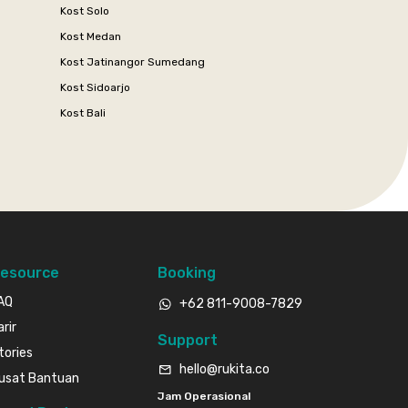
Kost Solo
Kost Medan
Kost Jatinangor Sumedang
Kost Sidoarjo
Kost Bali
esource
Booking
AQ
+62 811-9008-7829
arir
Support
tories
hello@rukita.co
usat Bantuan
Jam Operasional