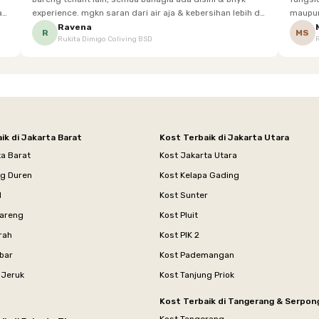
experience. mgkn saran dari air aja & kebersihan lebih di
maupun panjang. Fasil
tingkatkan lagi. but, I love Rukita
sesuai dengan kebutuhan p
Ravena
R
MS
Rukita Dimigo Coliving BSD
ik di Jakarta Barat
Kost Terbaik di Jakarta Utara
ta Barat
Kost Jakarta Utara
ng Duren
Kost Kelapa Gading
l
Kost Sunter
areng
Kost Pluit
rah
Kost PIK 2
bar
Kost Pademangan
 Jeruk
Kost Tanjung Priok
Kost Terbaik di Tangerang & Serpon