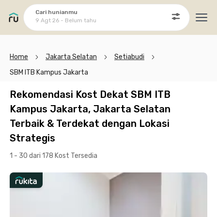
Cari hunianmu
9 Agt 26 - Belum tahu
Ope
Home
Jakarta Selatan
Setiabudi
SBM ITB Kampus Jakarta
Rekomendasi Kost Dekat SBM ITB
Kampus Jakarta, Jakarta Selatan
Terbaik & Terdekat dengan Lokasi
Strategis
1 - 30 dari 178 Kost
Tersedia