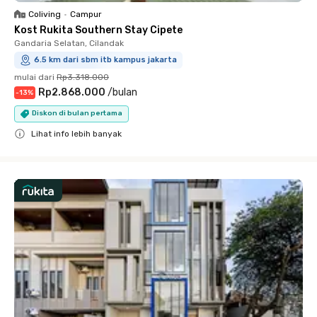
Coliving
•
Campur
Kost Rukita Southern Stay Cipete
Gandaria Selatan, Cilandak
6.5 km dari sbm itb kampus jakarta
mulai dari
Rp3.318.000
Rp2.868.000
/
bulan
-
13
%
Diskon di bulan pertama
Lihat info lebih banyak
Close