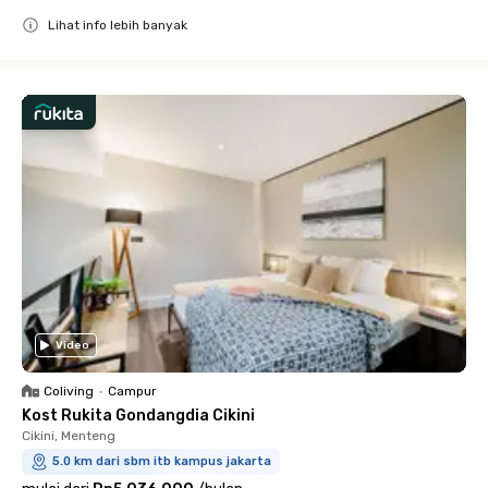
Lihat info lebih banyak
Close
Video
Coliving
•
Campur
Kost Rukita Gondangdia Cikini
Cikini, Menteng
5.0 km dari sbm itb kampus jakarta