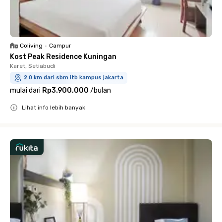
Coliving
•
Campur
Kost Peak Residence Kuningan
Karet, Setiabudi
2.0 km dari sbm itb kampus jakarta
mulai dari
Rp3.900.000
/
bulan
Lihat info lebih banyak
Close