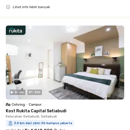
Lihat info lebih banyak
Close
Video
360
Coliving
•
Campur
Kost Rukita Capital Setiabudi
Kelurahan Setiabudi, Setiabudi
3.0 km dari sbm itb kampus jakarta