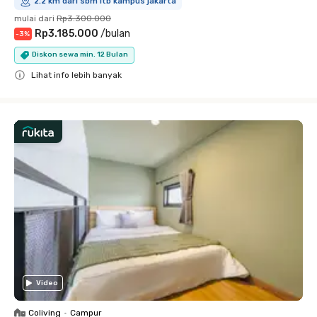
2.2 km dari sbm itb kampus jakarta
mulai dari
Rp3.300.000
Rp3.185.000
/
bulan
-
3
%
Diskon sewa min. 12 Bulan
Lihat info lebih banyak
Close
Video
Coliving
•
Campur