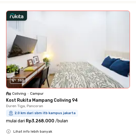
360
Coliving
•
Campur
Kost Rukita Mampang Coliving 94
Duren Tiga, Pancoran
2.0 km dari sbm itb kampus jakarta
mulai dari
Rp3.268.000
/
bulan
Lihat info lebih banyak