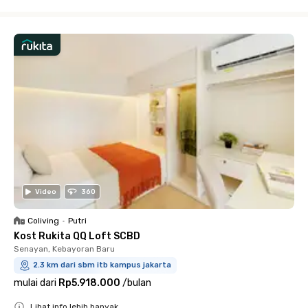
Close
Video
360
Coliving
•
Putri
Kost Rukita QQ Loft SCBD
Senayan, Kebayoran Baru
2.3 km dari sbm itb kampus jakarta
mulai dari
Rp5.918.000
/
bulan
Lihat info lebih banyak