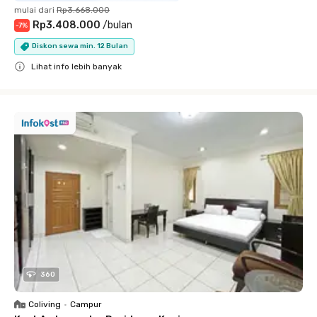
mulai dari
Rp3.668.000
Rp3.408.000
/
bulan
-
7
%
Diskon sewa min. 12 Bulan
Lihat info lebih banyak
Close
360
Coliving
•
Campur