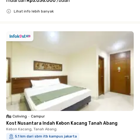
mulai dari
Rp5.036.000
/
bulan
Lihat info lebih banyak
Close
Coliving
•
Campur
Kost Nusantara Indah Kebon Kacang Tanah Abang
Kebon Kacang, Tanah Abang
5.1 km dari sbm itb kampus jakarta