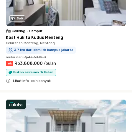
360
Coliving
•
Campur
Kost Rukita Kudus Menteng
Kelurahan Menteng, Menteng
3.7 km dari sbm itb kampus jakarta
mulai dari
Rp4.068.000
Rp3.808.000
/
bulan
-
6
%
Diskon sewa min. 12 Bulan
Lihat info lebih banyak
Close