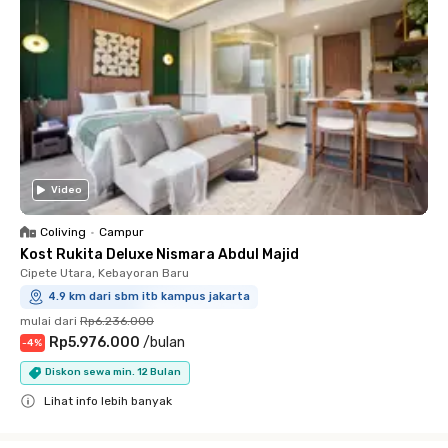
Video
Coliving
•
Campur
Kost Rukita Deluxe Nismara Abdul Majid
Cipete Utara, Kebayoran Baru
4.9 km dari sbm itb kampus jakarta
mulai dari
Rp6.236.000
Rp5.976.000
/
bulan
-
4
%
Diskon sewa min. 12 Bulan
Lihat info lebih banyak
Close