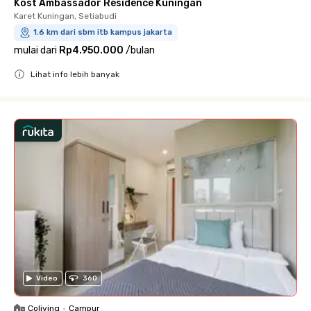
Kost Ambassador Residence Kuningan
Karet Kuningan, Setiabudi
1.6 km dari sbm itb kampus jakarta
mulai dari
Rp4.950.000
/
bulan
Lihat info lebih banyak
Close
Video
360
Coliving
•
Campur