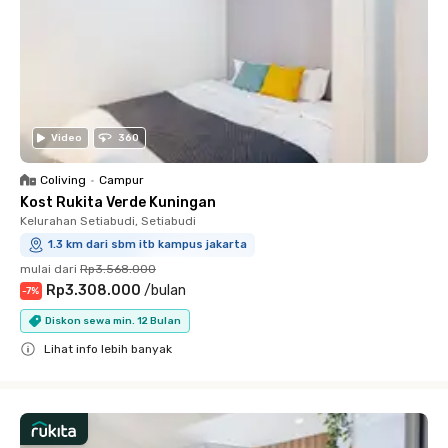
Video
360
Coliving
•
Campur
Kost Rukita Verde Kuningan
Kelurahan Setiabudi, Setiabudi
1.3 km dari sbm itb kampus jakarta
mulai dari
Rp3.568.000
Rp3.308.000
/
bulan
-
7
%
Diskon sewa min. 12 Bulan
Lihat info lebih banyak
Close