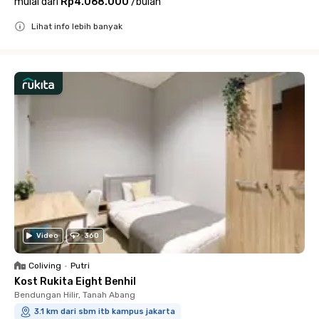
mulai dari
Rp4.068.000
/
bulan
Lihat info lebih banyak
Close
Video
360
Coliving
•
Putri
Kost Rukita Eight Benhil
Bendungan Hilir, Tanah Abang
3.1 km dari sbm itb kampus jakarta