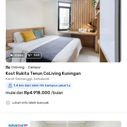
Video
360
Coliving
•
Campur
Kost Rukita Tenun CoLiving Kuningan
Karet Semanggi, Setiabudi
1.4 km dari sbm itb kampus jakarta
mulai dari
Rp4.918.000
/
bulan
Lihat info lebih banyak
Close