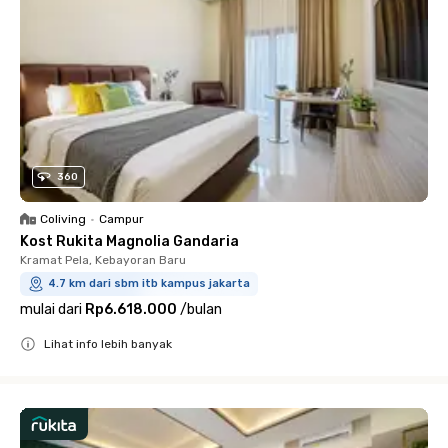
360
Coliving
•
Campur
Kost Rukita Magnolia Gandaria
Kramat Pela, Kebayoran Baru
4.7 km dari sbm itb kampus jakarta
mulai dari
Rp6.618.000
/
bulan
Lihat info lebih banyak
Close