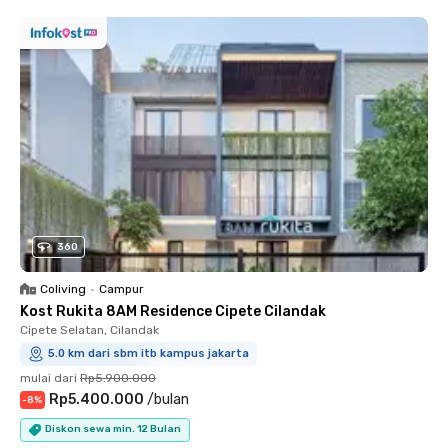
360
Coliving
•
Campur
Kost Rukita 8AM Residence Cipete Cilandak
Cipete Selatan, Cilandak
5.0 km dari sbm itb kampus jakarta
mulai dari
Rp5.900.000
Rp5.400.000
/
bulan
-
8
%
Diskon sewa min. 12 Bulan