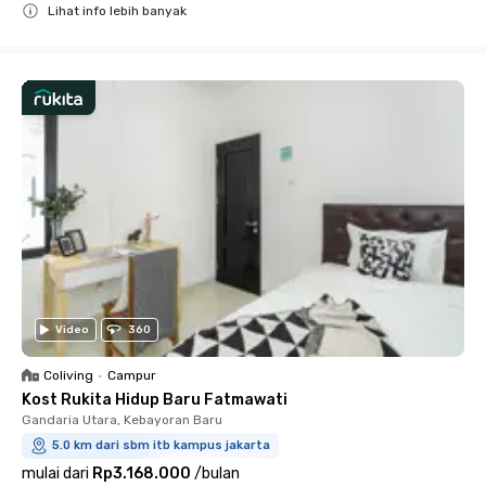
Lihat info lebih banyak
Close
Video
360
Coliving
•
Campur
Kost Rukita Hidup Baru Fatmawati
Gandaria Utara, Kebayoran Baru
5.0 km dari sbm itb kampus jakarta
mulai dari
Rp3.168.000
/
bulan