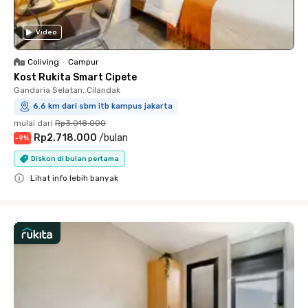
Video
Coliving
•
Campur
Kost Rukita Smart Cipete
Gandaria Selatan, Cilandak
6.6 km dari sbm itb kampus jakarta
mulai dari
Rp3.018.000
Rp2.718.000
/
bulan
-
9
%
Diskon di bulan pertama
Lihat info lebih banyak
Close