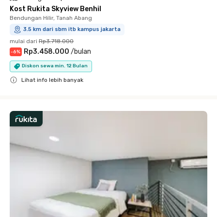
Kost Rukita Skyview Benhil
Bendungan Hilir, Tanah Abang
3.5 km dari sbm itb kampus jakarta
mulai dari
Rp3.718.000
Rp3.458.000
/
bulan
-
6
%
Diskon sewa min. 12 Bulan
Lihat info lebih banyak
Close