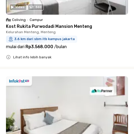
Video
360
Coliving
•
Campur
Kost Rukita Purwodadi Mansion Menteng
Kelurahan Menteng, Menteng
3.6 km dari sbm itb kampus jakarta
mulai dari
Rp3.568.000
/
bulan
Lihat info lebih banyak
Close