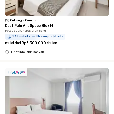
Coliving
•
Campur
Kost Pulo Art Space Blok M
Petogogan, Kebayoran Baru
2.5 km dari sbm itb kampus jakarta
mulai dari
Rp3.300.000
/
bulan
Lihat info lebih banyak
Close