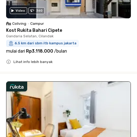
Video
360
Coliving
•
Campur
Kost Rukita Bahari Cipete
Gandaria Selatan, Cilandak
6.5 km dari sbm itb kampus jakarta
mulai dari
Rp3.118.000
/
bulan
Lihat info lebih banyak
Close