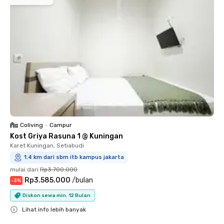
Coliving
•
Campur
Kost Griya Rasuna 1 @ Kuningan
Karet Kuningan, Setiabudi
1.4 km dari sbm itb kampus jakarta
mulai dari
Rp3.700.000
Rp3.585.000
/
bulan
-
3
%
Diskon sewa min. 12 Bulan
Lihat info lebih banyak
Close