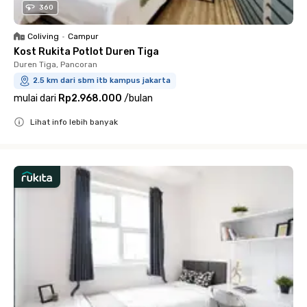
360
Coliving
•
Campur
Kost Rukita Potlot Duren Tiga
Duren Tiga, Pancoran
2.5 km dari sbm itb kampus jakarta
mulai dari
Rp2.968.000
/
bulan
Lihat info lebih banyak
Close