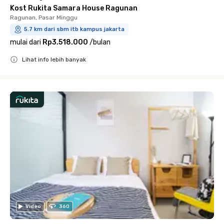
Kost Rukita Samara House Ragunan
Ragunan, Pasar Minggu
5.7 km dari sbm itb kampus jakarta
mulai dari
Rp3.518.000
/
bulan
Lihat info lebih banyak
Close
Video
360