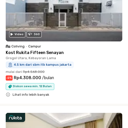
Video
360
Coliving
•
Campur
Kost Rukita Fifteen Senayan
Grogol Utara, Kebayoran Lama
4.5 km dari sbm itb kampus jakarta
mulai dari
Rp4.568.000
Rp4.308.000
/
bulan
-
5
%
Diskon sewa min. 12 Bulan
Lihat info lebih banyak
Close