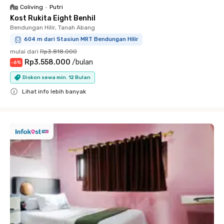
Coliving
•
Putri
Kost Rukita Eight Benhil
Bendungan Hilir, Tanah Abang
604 m dari Stasiun MRT Bendungan Hilir
mulai dari
Rp3.818.000
Rp3.558.000
/
bulan
-
6
%
Diskon sewa min. 12 Bulan
Lihat info lebih banyak
Close