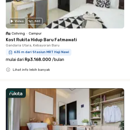
Video
360
Coliving
•
Campur
Kost Rukita Hidup Baru Fatmawati
Gandaria Utara, Kebayoran Baru
635 m dari Stasiun MRT Haji Nawi
mulai dari
Rp3.168.000
/
bulan
Lihat info lebih banyak
Close