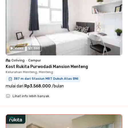
Video
360
Coliving
•
Campur
Kost Rukita Purwodadi Mansion Menteng
Kelurahan Menteng, Menteng
387 m dari Stasiun MRT Dukuh Atas BNI
mulai dari
Rp3.568.000
/
bulan
Lihat info lebih banyak
Close