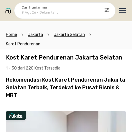
Cari hunianmu
9 Agt 26 - Belum tahu
Ope
Home
Jakarta
Jakarta Selatan
Karet Pendurenan
Kost Karet Pendurenan Jakarta Selatan
1 - 30 dari 220 Kost
Tersedia
Rekomendasi Kost Karet Pendurenan Jakarta
Selatan Terbaik, Terdekat ke Pusat Bisnis &
MRT