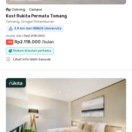
Coliving
•
Campur
Kost Rukita Permata Tomang
Tomang, Grogol Petamburan
3.8 km dari BINUS University
mulai dari
Rp2.218.000
Rp2.118.000
/
bulan
-
4
%
Diskon di bulan pertama
Lihat info lebih banyak
Close