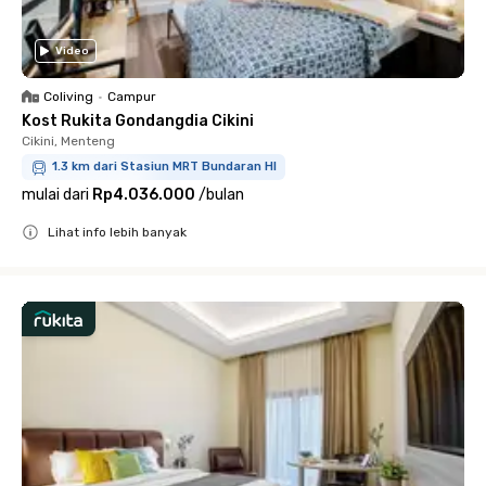
Video
Coliving
•
Campur
Kost Rukita Gondangdia Cikini
Cikini, Menteng
1.3 km dari Stasiun MRT Bundaran HI
mulai dari
Rp4.036.000
/
bulan
Lihat info lebih banyak
Close