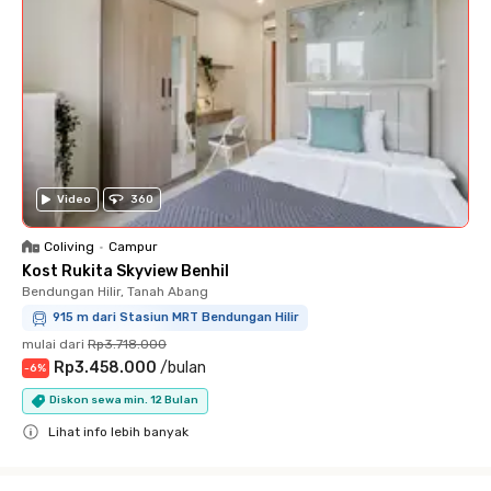
Video
360
Coliving
•
Campur
Kost Rukita Skyview Benhil
Bendungan Hilir, Tanah Abang
915 m dari Stasiun MRT Bendungan Hilir
mulai dari
Rp3.718.000
Rp3.458.000
/
bulan
-
6
%
Diskon sewa min. 12 Bulan
Lihat info lebih banyak
Close