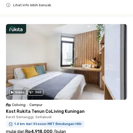
Lihat info lebih banyak
Close
Video
360
Coliving
•
Campur
Kost Rukita Tenun CoLiving Kuningan
Karet Semanggi, Setiabudi
1.4 km dari Stasiun MRT Bendungan Hilir
mulai dari
Rp4.918.000
/
bulan