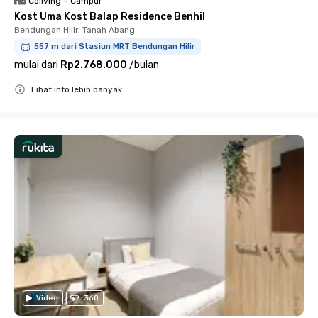
Coliving
•
Campur
Kost Uma Kost Balap Residence Benhil
Bendungan Hilir, Tanah Abang
557 m dari Stasiun MRT Bendungan Hilir
mulai dari
Rp2.768.000
/
bulan
Lihat info lebih banyak
Close
Video
360