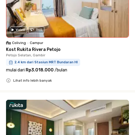
Video
360
Coliving
•
Campur
Kost Rukita Rivera Petojo
Petojo Selatan, Gambir
2.4 km dari Stasiun MRT Bundaran HI
mulai dari
Rp3.018.000
/
bulan
Lihat info lebih banyak
Close