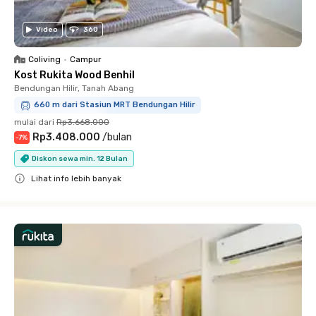
Video
360
Coliving
•
Campur
Kost Rukita Wood Benhil
Bendungan Hilir, Tanah Abang
660 m dari Stasiun MRT Bendungan Hilir
mulai dari
Rp3.668.000
Rp3.408.000
/
bulan
-
7
%
Diskon sewa min. 12 Bulan
Lihat info lebih banyak
Close