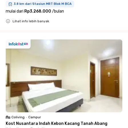
3.8 km dari Stasiun MRT Blok M BCA
mulai dari
Rp3.268.000
/
bulan
Lihat info lebih banyak
Close
Coliving
•
Campur
Kost Nusantara Indah Kebon Kacang Tanah Abang