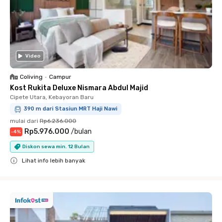
Video
Coliving
•
Campur
Kost Rukita Deluxe Nismara Abdul Majid
Cipete Utara, Kebayoran Baru
390 m dari Stasiun MRT Haji Nawi
mulai dari
Rp6.236.000
Rp5.976.000
/
bulan
-
4
%
Diskon sewa min. 12 Bulan
Lihat info lebih banyak
Close