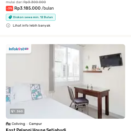
mulai dari
Rp3.300.000
Rp3.185.000
/
bulan
-
3
%
Diskon sewa min. 12 Bulan
Lihat info lebih banyak
Close
360
Coliving
•
Campur
Kost Pelangi House Setiabudi