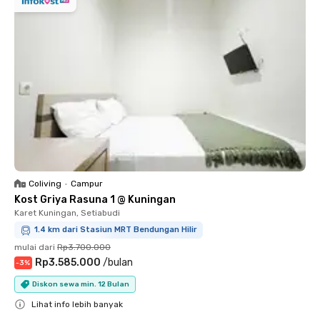
Coliving
•
Campur
Kost Griya Rasuna 1 @ Kuningan
Karet Kuningan, Setiabudi
1.4 km dari Stasiun MRT Bendungan Hilir
mulai dari
Rp3.700.000
Rp3.585.000
/
bulan
-
3
%
Diskon sewa min. 12 Bulan
Lihat info lebih banyak