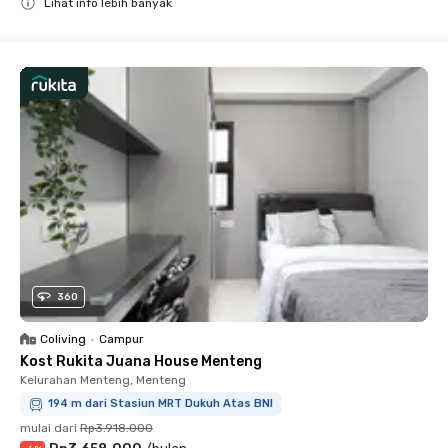
Lihat info lebih banyak
Close
360
Coliving
•
Campur
Kost Rukita Juana House Menteng
Kelurahan Menteng, Menteng
194 m dari Stasiun MRT Dukuh Atas BNI
mulai dari
Rp3.918.000