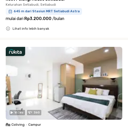
Kelurahan Setiabudi, Setiabudi
645 m dari Stasiun MRT Setiabudi Astra
mulai dari
Rp3.200.000
/
bulan
Lihat info lebih banyak
Close
Video
360
Coliving
•
Campur