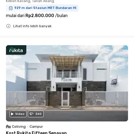
Kebon Kacang, Tanah Abang
929 m dari Stasiun MRT Bundaran HI
mulai dari
Rp2.800.000
/
bulan
Lihat info lebih banyak
Close
Video
360
Coliving
•
Campur
Kost Rukita Fifteen Senayan