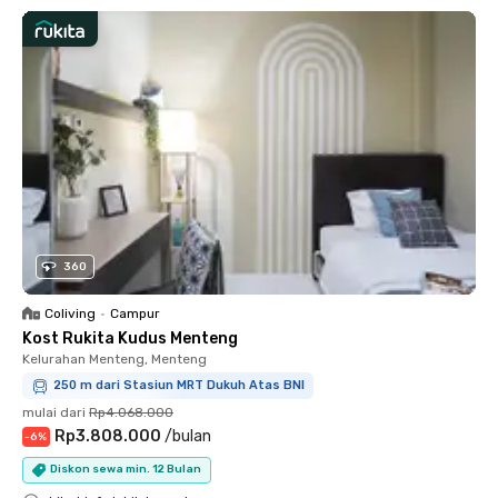
360
Coliving
•
Campur
Kost Rukita Kudus Menteng
Kelurahan Menteng, Menteng
250 m dari Stasiun MRT Dukuh Atas BNI
mulai dari
Rp4.068.000
Rp3.808.000
/
bulan
-
6
%
Diskon sewa min. 12 Bulan