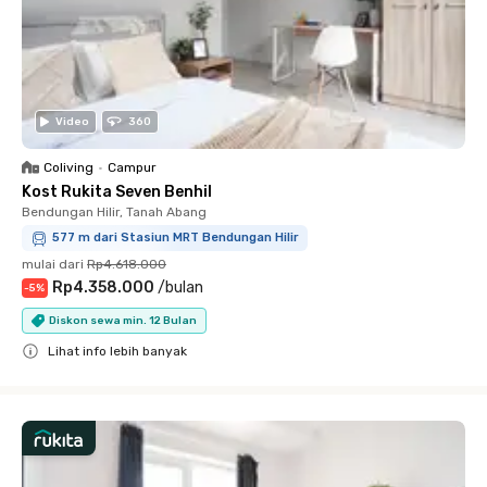
Video
360
Coliving
•
Campur
Kost Rukita Seven Benhil
Bendungan Hilir, Tanah Abang
577 m dari Stasiun MRT Bendungan Hilir
mulai dari
Rp4.618.000
Rp4.358.000
/
bulan
-
5
%
Diskon sewa min. 12 Bulan
Lihat info lebih banyak
Close