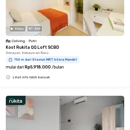
Video
360
Coliving
•
Putri
Kost Rukita QQ Loft SCBD
Senayan, Kebayoran Baru
750 m dari Stasiun MRT Istora Mandiri
mulai dari
Rp5.918.000
/
bulan
Lihat info lebih banyak
Close