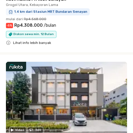
Grogol Utara, Kebayoran Lama
1.4 km dari Stasiun MRT Bundaran Senayan
mulai dari
Rp4.568.000
Rp4.308.000
/
bulan
-
5
%
Diskon sewa min. 12 Bulan
Lihat info lebih banyak
Close
Video
360