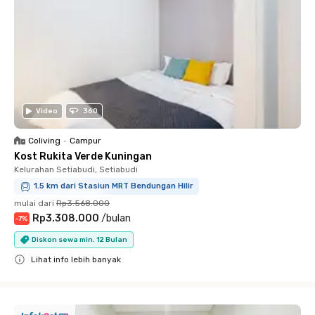
Video
360
Coliving
•
Campur
Kost Rukita Verde Kuningan
Kelurahan Setiabudi, Setiabudi
1.5 km dari Stasiun MRT Bendungan Hilir
mulai dari
Rp3.568.000
Rp3.308.000
/
bulan
-
7
%
Diskon sewa min. 12 Bulan
Lihat info lebih banyak
Close