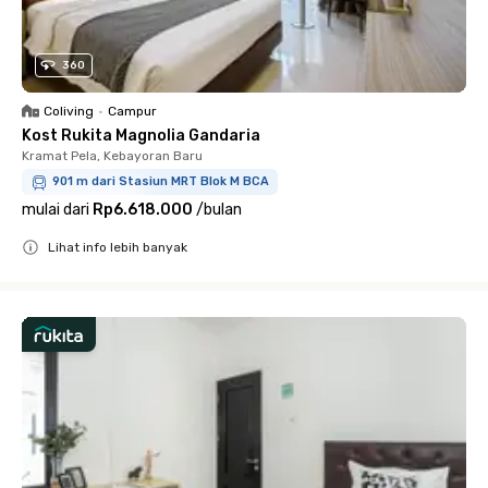
360
Coliving
•
Campur
Kost Rukita Magnolia Gandaria
Kramat Pela, Kebayoran Baru
901 m dari Stasiun MRT Blok M BCA
mulai dari
Rp6.618.000
/
bulan
Lihat info lebih banyak
Close