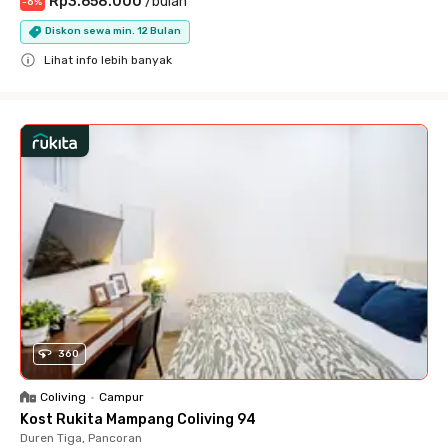
Rp3.658.000
/
bulan
-
6
%
Diskon sewa min. 12 Bulan
Lihat info lebih banyak
Close
360
Coliving
•
Campur
Kost Rukita Mampang Coliving 94
Duren Tiga, Pancoran