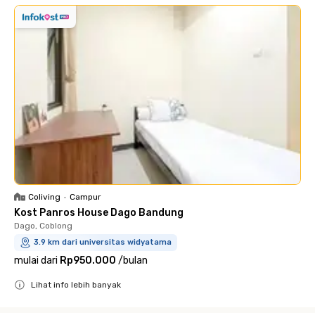
Coliving
•
Campur
Kost Panros House Dago Bandung
Dago, Coblong
3.9 km dari universitas widyatama
mulai dari
Rp950.000
/
bulan
Lihat info lebih banyak
Close