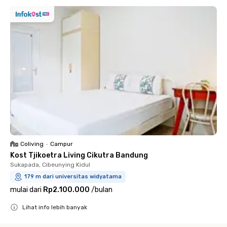
Coliving
•
Campur
Kost Tjikoetra Living Cikutra Bandung
Sukapada, Cibeunying Kidul
179 m dari universitas widyatama
mulai dari
Rp2.100.000
/
bulan
Lihat info lebih banyak
Close