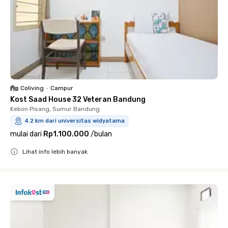
Coliving
•
Campur
Kost Saad House 32 Veteran Bandung
Kebon Pisang, Sumur Bandung
4.2 km dari universitas widyatama
mulai dari
Rp1.100.000
/
bulan
Lihat info lebih banyak
Close