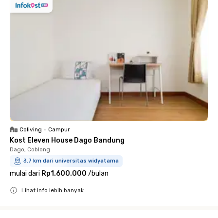
Coliving
•
Campur
Kost Eleven House Dago Bandung
Dago, Coblong
3.7 km dari universitas widyatama
mulai dari
Rp1.600.000
/
bulan
Lihat info lebih banyak
Close