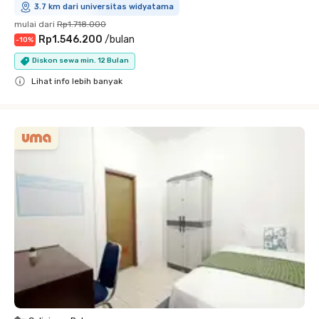
3.7 km dari universitas widyatama
mulai dari
Rp1.718.000
Rp1.546.200
/
bulan
-
10
%
Diskon sewa min. 12 Bulan
Lihat info lebih banyak
Close