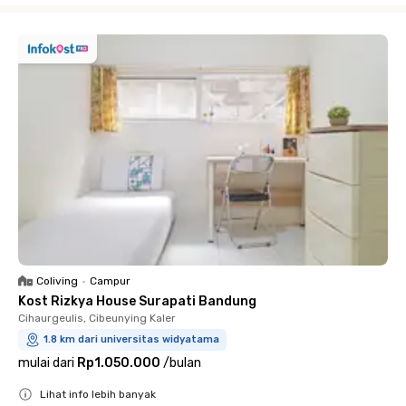
Coliving
•
Campur
Kost Rizkya House Surapati Bandung
Cihaurgeulis, Cibeunying Kaler
1.8 km dari universitas widyatama
mulai dari
Rp1.050.000
/
bulan
Lihat info lebih banyak