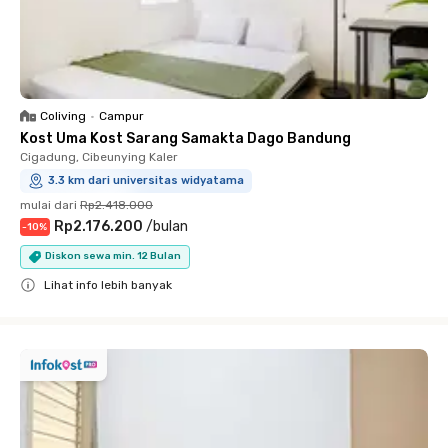
Coliving
•
Campur
Kost Uma Kost Sarang Samakta Dago Bandung
Cigadung, Cibeunying Kaler
3.3 km dari universitas widyatama
mulai dari
Rp2.418.000
Rp2.176.200
/
bulan
-
10
%
Diskon sewa min. 12 Bulan
Lihat info lebih banyak
Close