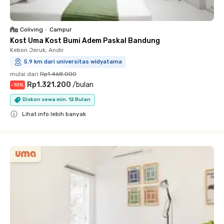
Coliving
•
Campur
Kost Uma Kost Bumi Adem Paskal Bandung
Kebon Jeruk, Andir
5.9 km dari universitas widyatama
mulai dari
Rp1.468.000
Rp1.321.200
/
bulan
-
10
%
Diskon sewa min. 12 Bulan
Lihat info lebih banyak
Close