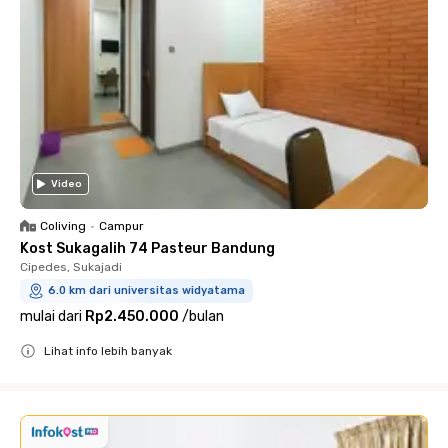
Video
Coliving
•
Campur
Kost Sukagalih 74 Pasteur Bandung
Cipedes, Sukajadi
6.0 km dari universitas widyatama
mulai dari
Rp2.450.000
/
bulan
Lihat info lebih banyak
Close