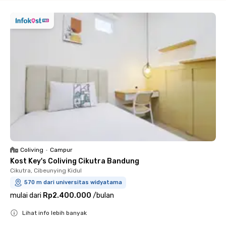
Coliving
•
Campur
Kost Key's Coliving Cikutra Bandung
Cikutra, Cibeunying Kidul
570 m dari universitas widyatama
mulai dari
Rp2.400.000
/
bulan
Lihat info lebih banyak
Close