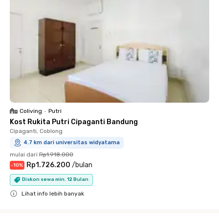
Coliving
•
Putri
Kost Rukita Putri Cipaganti Bandung
Cipaganti, Coblong
4.7 km dari universitas widyatama
mulai dari
Rp1.918.000
Rp1.726.200
/
bulan
-
10
%
Diskon sewa min. 12 Bulan
Lihat info lebih banyak
Close