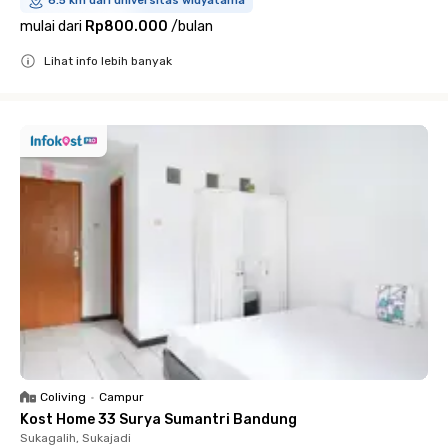
6.5 km dari universitas widyatama
mulai dari
Rp800.000
/
bulan
Lihat info lebih banyak
Close
Coliving
•
Campur
Kost Home 33 Surya Sumantri Bandung
Sukagalih, Sukajadi