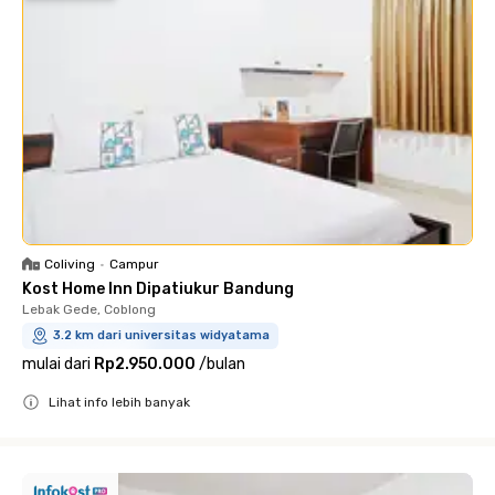
Coliving
•
Campur
Kost Home Inn Dipatiukur Bandung
Lebak Gede, Coblong
3.2 km dari universitas widyatama
mulai dari
Rp2.950.000
/
bulan
Lihat info lebih banyak
Close