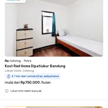
Coliving
•
Putra
Kost Red Home Dipatiukur Bandung
Lebak Gede, Coblong
3.7 km dari universitas widyatama
mulai dari
Rp750.000
/
bulan
Lihat info lebih banyak
Close