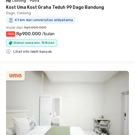
Coliving
•
Putra
Kost Uma Kost Graha Teduh 99 Dago Bandung
Dago, Coblong
4.1 km dari universitas widyatama
mulai dari
Rp1.000.000
Rp900.000
/
bulan
-
10
%
Diskon sewa min. 12 Bulan
Lihat info lebih banyak
Close