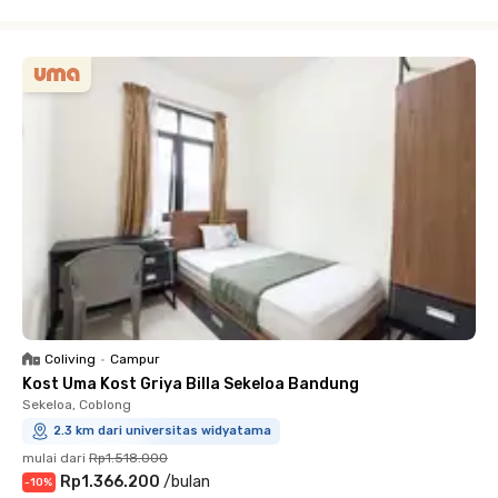
Close
Coliving
•
Campur
Kost Uma Kost Griya Billa Sekeloa Bandung
Sekeloa, Coblong
2.3 km dari universitas widyatama
mulai dari
Rp1.518.000
Rp1.366.200
/
bulan
-
10
%