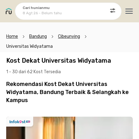
Cari hunianmu
8 Agt 26 - Belum tahu
Ope
Home
Bandung
Cibeunying
Universitas Widyatama
Kost Dekat Universitas Widyatama
1 - 30 dari 62 Kost
Tersedia
Rekomendasi Kost Dekat Universitas
Widyatama, Bandung Terbaik & Selangkah ke
Kampus