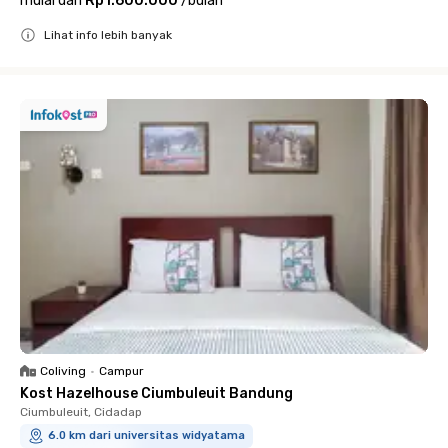
mulai dari
Rp1.600.000
/
bulan
Lihat info lebih banyak
Close
Coliving
•
Campur
Kost Hazelhouse Ciumbuleuit Bandung
Ciumbuleuit, Cidadap
6.0 km dari universitas widyatama