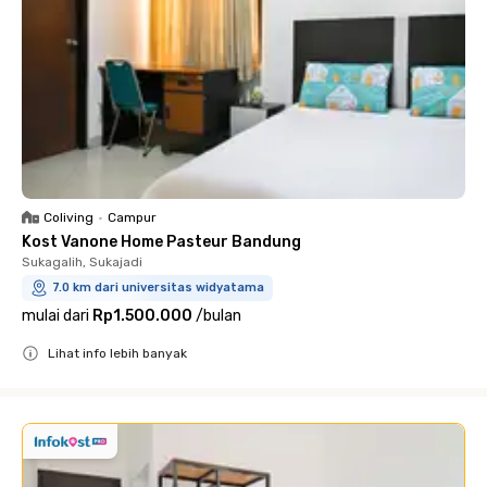
Coliving
•
Campur
Kost Vanone Home Pasteur Bandung
Sukagalih, Sukajadi
7.0 km dari universitas widyatama
mulai dari
Rp1.500.000
/
bulan
Lihat info lebih banyak
Close