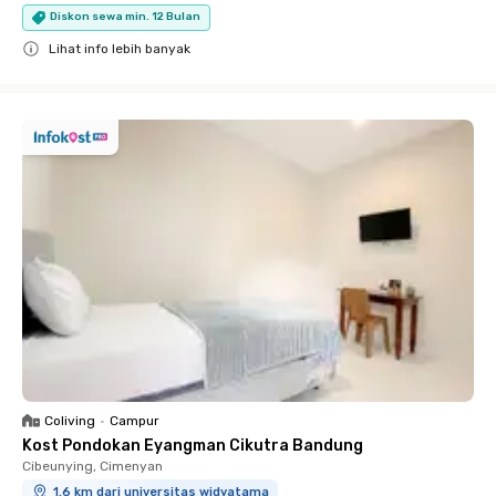
Diskon sewa min. 12 Bulan
Lihat info lebih banyak
Close
Coliving
•
Campur
Kost Pondokan Eyangman Cikutra Bandung
Cibeunying, Cimenyan
1.6 km dari universitas widyatama