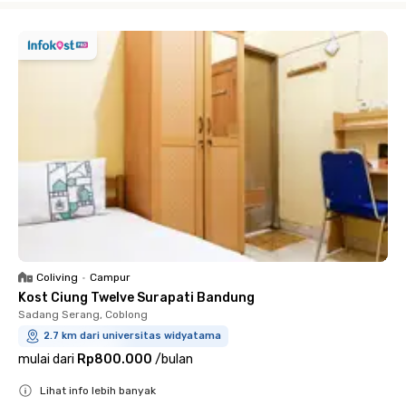
Coliving
•
Campur
Kost Ciung Twelve Surapati Bandung
Sadang Serang, Coblong
2.7 km dari universitas widyatama
mulai dari
Rp800.000
/
bulan
Lihat info lebih banyak