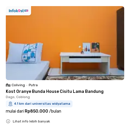
Coliving
•
Putra
Kost Oranye Bunda House Cisitu Lama Bandung
Dago, Coblong
4.1 km dari universitas widyatama
mulai dari
Rp850.000
/
bulan
Lihat info lebih banyak
Close