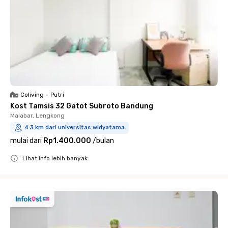
Coliving
•
Putri
Kost Tamsis 32 Gatot Subroto Bandung
Malabar, Lengkong
4.3 km dari universitas widyatama
mulai dari
Rp1.400.000
/
bulan
Lihat info lebih banyak
Close