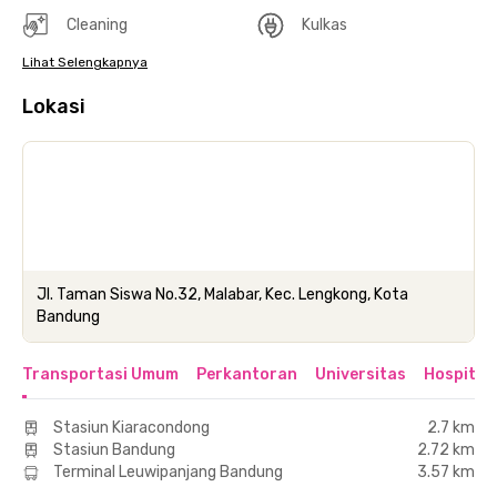
Cleaning
Kulkas
Lihat Selengkapnya
Lokasi
Jl. Taman Siswa No.32, Malabar, Kec. Lengkong, Kota
Bandung
Transportasi Umum
Perkantoran
Universitas
Hospital
Stasiun Kiaracondong
2.7 km
Stasiun Bandung
2.72 km
Terminal Leuwipanjang Bandung
3.57 km