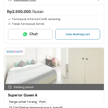
Rp2.500.000
/bulan
Termasuk internet/wifi, cleaning
Tidak termasuk listrik
Chat
Join Waiting List
Sedang penuh
Superior Queen A
Harga untuk 1 orang
Putri
13.7 m² (belum termasuk luas k. mandi)