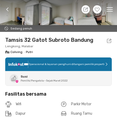
9 Agt 26 - Belum tahu
+
11
Ope
Foto
Fasilitas bersama
Lokasi
Kamar
Atura
Sedang penuh
Tamsis 32 Gatot Subroto Bandung
Lengkong, Malabar
Coliving
•
Putri
Operasional & layanan penghuni ditangani pemilik properti
Susi
Pemilik/Pengelola
•
Sejak Maret 2022
Fasilitas bersama
Wifi
Parkir Motor
Dapur
Ruang Tamu