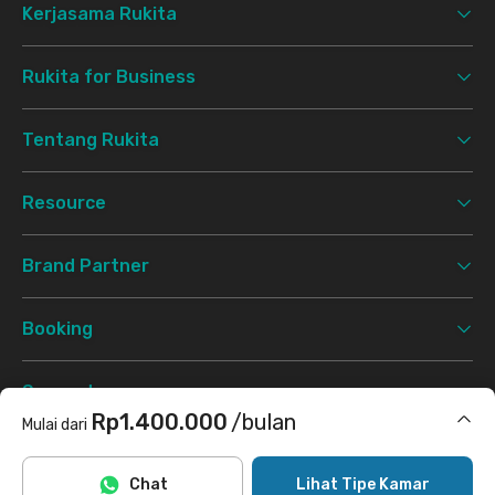
Kerjasama Rukita
Rukita for Business
Tentang Rukita
Resource
Brand Partner
Booking
Support
Rp1.400.000
/bulan
Mulai dari
Syarat & Ketentuan
Kebijakan Privasi
©
2026 Rukita. All rights reserved.
Termasuk internet/wifi, cleaning
Chat
Lihat Tipe Kamar
Facebook
Instagram
Twitter
TikTok