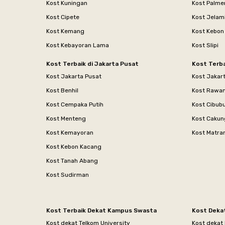
Kost Kuningan
Kost Palme
Kost Cipete
Kost Jelam
Kost Kemang
Kost Kebon
Kost Kebayoran Lama
Kost Slipi
Kost Terbaik di Jakarta Pusat
Kost Terba
Kost Jakarta Pusat
Kost Jakar
Kost Benhil
Kost Rawa
Kost Cempaka Putih
Kost Cibub
Kost Menteng
Kost Cakun
Kost Kemayoran
Kost Matr
Kost Kebon Kacang
Kost Tanah Abang
Kost Sudirman
Kost Terbaik Dekat Kampus Swasta
Kost Deka
Kost dekat Telkom University
Kost dekat