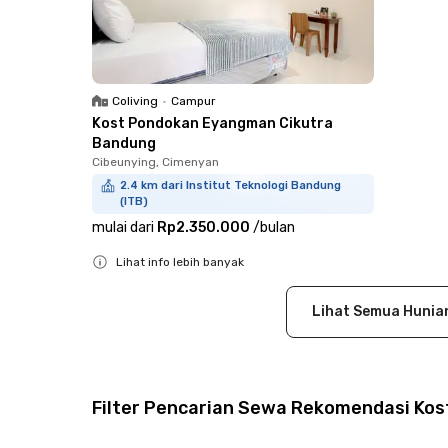
Coliving
•
Campur
Kost Pondokan Eyangman Cikutra
Bandung
Cibeunying, Cimenyan
2.4 km dari Institut Teknologi Bandung
(ITB)
mulai dari
Rp2.350.000
/
bulan
Lihat info lebih banyak
Close
Lihat Semua Hunia
Filter Pencarian Sewa Rekomendasi Kost