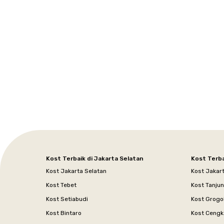
Setiabudi
Cilandak
Depok
Kemanggisan
Semarang
Medan
Tangerang
Bali
Yogyakarta
Jakarta
Jakarta
Jawa
Jakarta
Jawa
Sumatera
Selatan
Banten
Selatan
Barat
Barat
Bali
Yogyakarta
Tengah
Utara
Kost Terbaik di Jakarta Selatan
Kost Terba
Kost Jakarta Selatan
Kost Jakar
Kost Tebet
Kost Tanju
Kost Setiabudi
Kost Grogo
Kost Bintaro
Kost Cengk