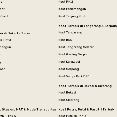
rah
Kost PIK 2
bar
Kost Pademangan
 Jeruk
Kost Tanjung Priok
Kost Terbaik di Tangerang & Serpon
Kost Tangerang
ik di Jakarta Timur
ta Timur
Kost BSD
mangun
Kost Tangerang Selatan
ur
Kost Gading Serpong
g
Kost Karawaci
aman
Kost Serpong
Kost Vanya Park BSD
Kost Terbaik di Bekasi & Cikarang
Kost Bekasi
Kost Cikarang
t Stasiun, MRT & Moda Transportasi
Kost Putra, Putri & Pasutri Terbaik
 MRT Blok A
Kost Putri di Jogja