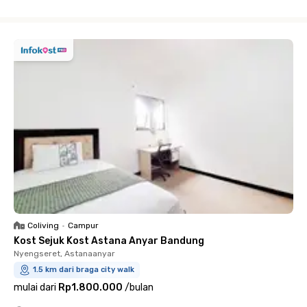
Close
Coliving
•
Campur
Kost Sejuk Kost Astana Anyar Bandung
Nyengseret, Astanaanyar
1.5 km dari braga city walk
mulai dari
Rp1.800.000
/
bulan