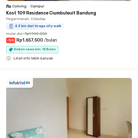
Coliving
•
Campur
Kost 109 Residence Ciumbuleuit Bandung
Hegarmanah, Cidadap
4.3 km dari braga city walk
mulai dari
Rp1.950.000
Rp1.657.500
/
bulan
-
15
%
Diskon sewa min. 12 Bulan
Lihat info lebih banyak
Close