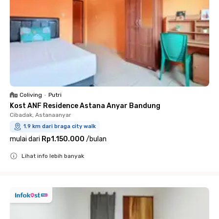
Coliving
•
Putri
Kost ANF Residence Astana Anyar Bandung
Cibadak, Astanaanyar
1.9 km dari braga city walk
mulai dari
Rp1.150.000
/
bulan
Lihat info lebih banyak
Close