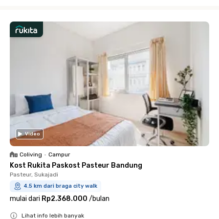
Close
Video
Coliving
•
Campur
Kost Rukita Paskost Pasteur Bandung
Pasteur, Sukajadi
4.5 km dari braga city walk
mulai dari
Rp2.368.000
/
bulan
Lihat info lebih banyak