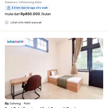
Sukaluyu, Cibeunying Kaler
3.0 km dari braga city walk
mulai dari
Rp850.000
/
bulan
Lihat info lebih banyak
Close
Coliving
•
Putri