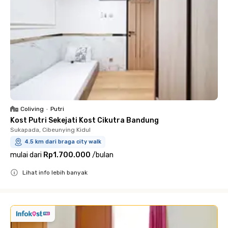
Coliving
•
Putri
Kost Putri Sekejati Kost Cikutra Bandung
Sukapada, Cibeunying Kidul
4.5 km dari braga city walk
mulai dari
Rp1.700.000
/
bulan
Lihat info lebih banyak
Close