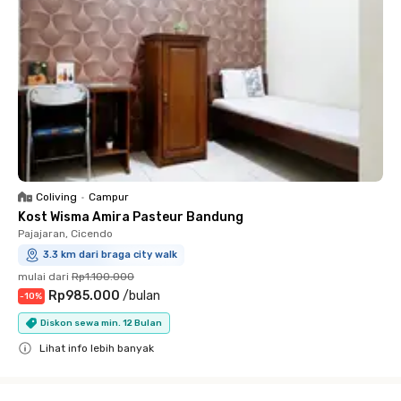
Coliving
•
Campur
Kost Wisma Amira Pasteur Bandung
Pajajaran, Cicendo
3.3 km dari braga city walk
mulai dari
Rp1.100.000
Rp985.000
/
bulan
-
10
%
Diskon sewa min. 12 Bulan
Lihat info lebih banyak
Close