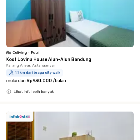
Coliving
•
Putri
Kost Lovina House Alun-Alun Bandung
Karang Anyar, Astanaanyar
1.1 km dari braga city walk
mulai dari
Rp930.000
/
bulan
Lihat info lebih banyak
Close