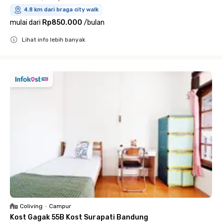
4.8 km dari braga city walk
mulai dari
Rp850.000
/
bulan
Lihat info lebih banyak
Close
Coliving
•
Campur
Kost Gagak 55B Kost Surapati Bandung