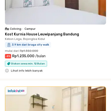
Coliving
•
Campur
Kost Kurnia House Leuwipanjang Bandung
Kebon Lega, Bojongloa Kidul
3.9 km dari braga city walk
mulai dari
Rp1.350.000
Rp1.235.000
/
bulan
-
8
%
Diskon sewa min. 12 Bulan
Lihat info lebih banyak
Close