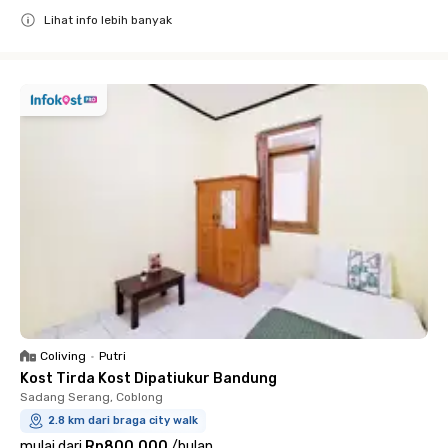
Lihat info lebih banyak
Close
Coliving
•
Putri
Kost Tirda Kost Dipatiukur Bandung
Sadang Serang, Coblong
2.8 km dari braga city walk
mulai dari
Rp800.000
/
bulan