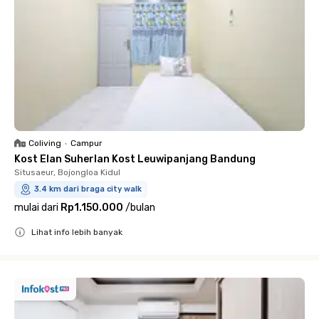
Coliving
•
Campur
Kost Elan Suherlan Kost Leuwipanjang Bandung
Situsaeur, Bojongloa Kidul
3.4 km dari braga city walk
mulai dari
Rp1.150.000
/
bulan
Lihat info lebih banyak
Close