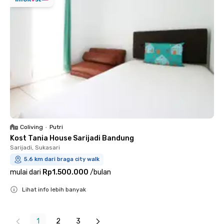
Coliving
•
Putri
Kost Tania House Sarijadi Bandung
Sarijadi, Sukasari
5.6 km dari braga city walk
mulai dari
Rp1.500.000
/
bulan
Lihat info lebih banyak
Close
1
2
3