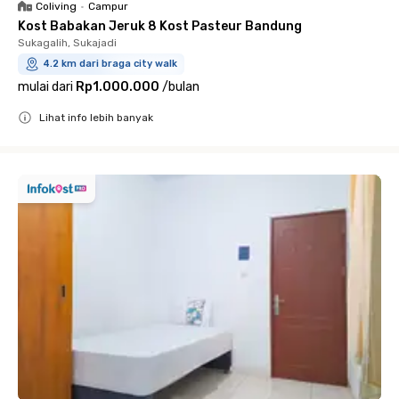
Coliving
•
Campur
Kost Babakan Jeruk 8 Kost Pasteur Bandung
Sukagalih, Sukajadi
4.2 km dari braga city walk
mulai dari
Rp1.000.000
/
bulan
Lihat info lebih banyak
Close