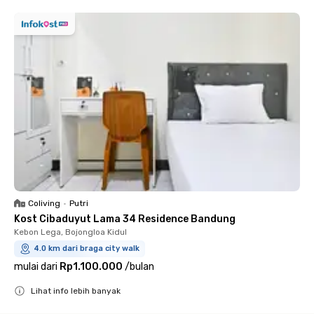
Coliving
•
Putri
Kost Cibaduyut Lama 34 Residence Bandung
Kebon Lega, Bojongloa Kidul
4.0 km dari braga city walk
mulai dari
Rp1.100.000
/
bulan
Lihat info lebih banyak
Close