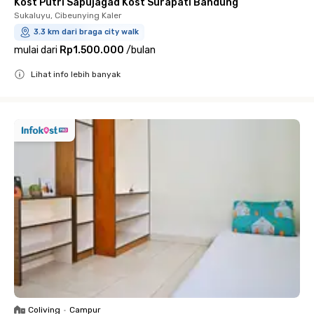
Kost Putri Sapujagad Kost Surapati Bandung
Sukaluyu, Cibeunying Kaler
3.3 km dari braga city walk
mulai dari
Rp1.500.000
/
bulan
Lihat info lebih banyak
Close
Coliving
•
Campur