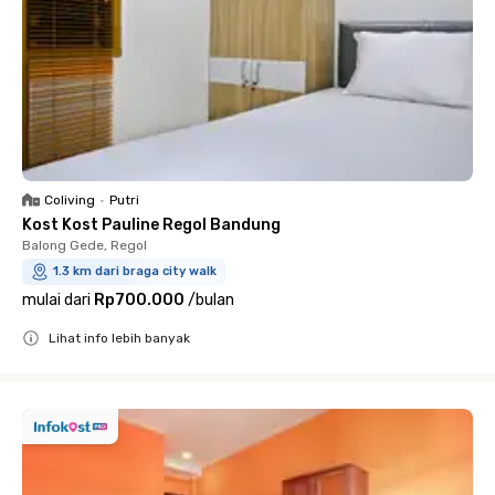
Coliving
•
Putri
Kost Kost Pauline Regol Bandung
Balong Gede, Regol
1.3 km dari braga city walk
mulai dari
Rp700.000
/
bulan
Lihat info lebih banyak
Close