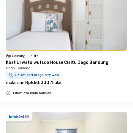
Coliving
•
Putra
Kost Urwatulwutsqo House Cisitu Dago Bandung
Dago, Coblong
4.3 km dari braga city walk
mulai dari
Rp850.000
/
bulan
Lihat info lebih banyak
Close