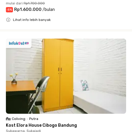
mulai dari
Rp1.700.000
Rp1.600.000
/
bulan
-
5
%
Lihat info lebih banyak
Close
Coliving
•
Putra
Kost Elora House Cibogo Bandung
Sukawarna, Sukajadi