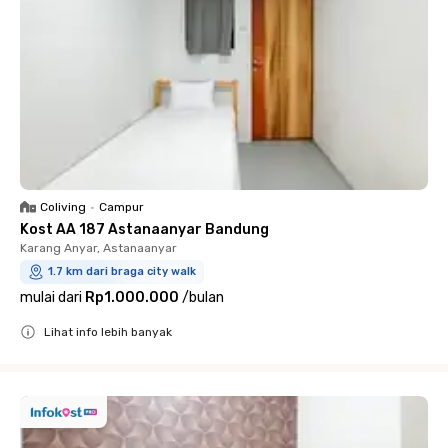
Coliving
•
Campur
Kost AA 187 Astanaanyar Bandung
Karang Anyar, Astanaanyar
1.7 km dari braga city walk
mulai dari
Rp1.000.000
/
bulan
Lihat info lebih banyak
Close