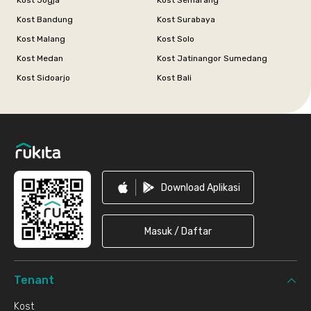
Kost Jogja
Kost Semarang
Kost Bandung
Kost Surabaya
Kost Malang
Kost Solo
Kost Medan
Kost Jatinangor Sumedang
Kost Sidoarjo
Kost Bali
Footer
Download Aplikasi
Masuk / Daftar
Tenant
Kost