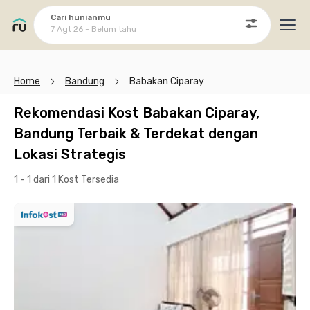
Cari hunianmu
7 Agt 26 - Belum tahu
Ope
Home
Bandung
Babakan Ciparay
Rekomendasi Kost Babakan Ciparay,
Bandung Terbaik & Terdekat dengan
Lokasi Strategis
1 - 1 dari 1 Kost
Tersedia