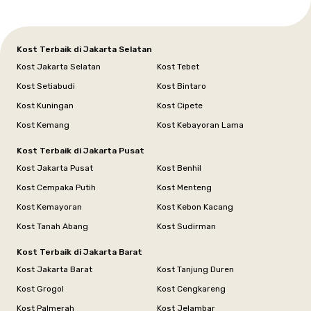
Kost Terbaik di Jakarta Selatan
Kost Jakarta Selatan
Kost Tebet
Kost Setiabudi
Kost Bintaro
Kost Kuningan
Kost Cipete
Kost Kemang
Kost Kebayoran Lama
Kost Terbaik di Jakarta Pusat
Kost Jakarta Pusat
Kost Benhil
Kost Cempaka Putih
Kost Menteng
Kost Kemayoran
Kost Kebon Kacang
Kost Tanah Abang
Kost Sudirman
Kost Terbaik di Jakarta Barat
Kost Jakarta Barat
Kost Tanjung Duren
Kost Grogol
Kost Cengkareng
Kost Palmerah
Kost Jelambar