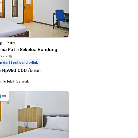
ng
•
Putri
sma Putri Sekeloa Bandung
Coblong
m dari festival citylink
i
Rp950.000
/
bulan
info lebih banyak