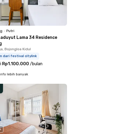
ng
•
Putri
baduyut Lama 34 Residence
g
a, Bojongloa Kidul
m dari festival citylink
i
Rp1.100.000
/
bulan
info lebih banyak
o