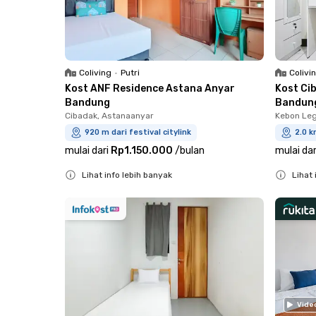
Coliving
•
Putri
Colivi
Kost ANF Residence Astana Anyar
Kost Ci
Bandung
Bandun
Cibadak, Astanaanyar
Kebon Leg
920 m dari festival citylink
2.0 k
mulai dari
Rp1.150.000
/
bulan
mulai dar
Lihat info lebih banyak
Lihat 
Close
Close
Vide