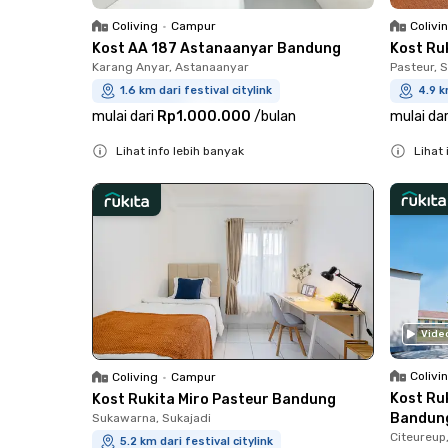
Coliving
•
Campur
Colivi
Kost AA 187 Astanaanyar Bandung
Kost Ru
Karang Anyar, Astanaanyar
Pasteur, 
1.6 km dari festival citylink
4.9 k
mulai dari
Rp1.000.000
/
bulan
mulai dar
Lihat info lebih banyak
Lihat 
Close
Close
Vide
Colivi
Coliving
•
Campur
Kost Ru
Kost Rukita Miro Pasteur Bandung
Bandun
Sukawarna, Sukajadi
Citeureup
5.2 km dari festival citylink