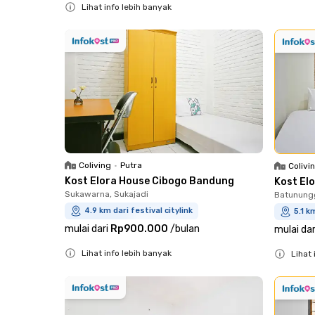
Lihat info lebih banyak
Close
Coliving
•
Putra
Colivi
Kost Elora House Cibogo Bandung
Kost El
Sukawarna, Sukajadi
Batunungg
4.9 km dari festival citylink
5.1 k
mulai dari
Rp900.000
/
bulan
mulai dar
Lihat info lebih banyak
Lihat 
Close
Close