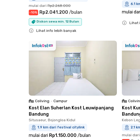
6.1 k
mulai dari
Rp2.268.000
mulai dar
Rp2.041.200
/
bulan
-
10
%
Diskon sewa min. 12 Bulan
Lihat 
Close
Lihat info lebih banyak
Close
Coliving
•
Campur
Colivi
Kost Elan Suherlan Kost Leuwipanjang
Kost Ku
Bandung
Bandun
Situsaeur, Bojongloa Kidul
Kebon Leg
1.9 km dari festival citylink
2.1 k
mulai dari
Rp1.150.000
/
bulan
mulai dari