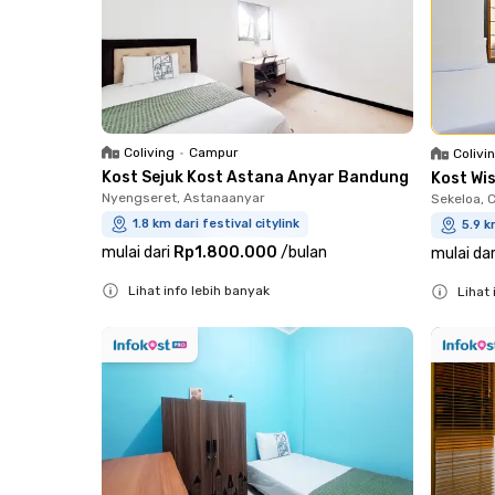
Coliving
•
Campur
Colivi
Kost Sejuk Kost Astana Anyar Bandung
Kost Wi
Nyengseret, Astanaanyar
Sekeloa, 
1.8 km dari festival citylink
5.9 k
mulai dari
Rp1.800.000
/
bulan
mulai dar
Lihat info lebih banyak
Lihat 
Close
Close