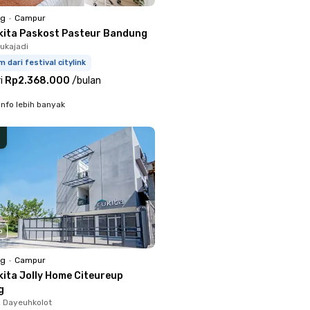
ng
•
Campur
kita Paskost Pasteur Bandung
Sukajadi
m dari festival citylink
i
Rp2.368.000
/
bulan
info lebih banyak
o
ng
•
Campur
kita Jolly Home Citeureup
g
, Dayeuhkolot