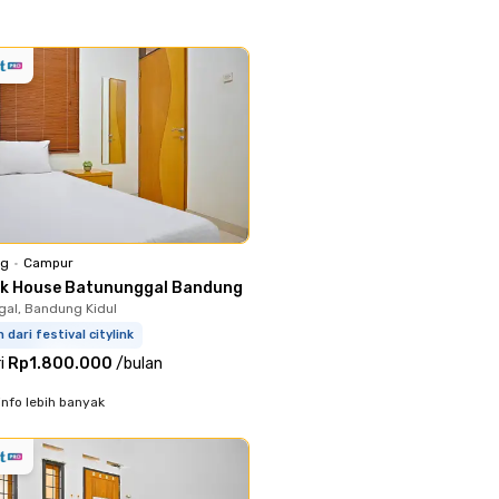
ng
•
Campur
ok House Batununggal Bandung
al, Bandung Kidul
m dari festival citylink
i
Rp1.800.000
/
bulan
info lebih banyak