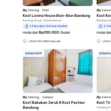
Coliving
•
Putri
Colivi
Kost Lovina House Alun-Alun Bandung
Kost Ko
Karang Anyar, Astanaanyar
Balong Ge
1.9 km dari festival citylink
2.7 k
mulai dari
Rp930.000
/
bulan
mulai dar
Lihat info lebih banyak
Lihat 
Close
Close
Coliving
•
Campur
Colivi
Kost Babakan Jeruk 8 Kost Pasteur
Kost Ti
Bandung
Sadang S