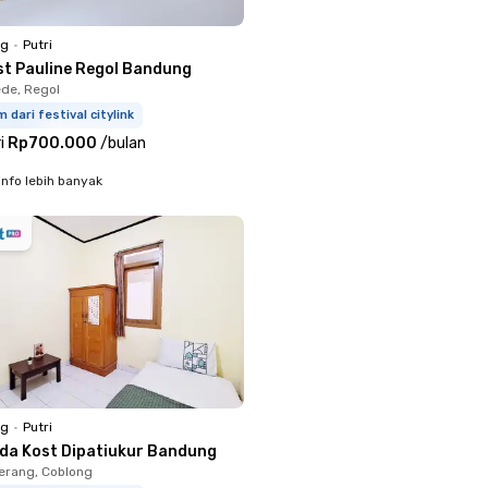
ng
•
Putri
st Pauline Regol Bandung
de, Regol
m dari festival citylink
i
Rp700.000
/
bulan
info lebih banyak
ng
•
Putri
rda Kost Dipatiukur Bandung
erang, Coblong