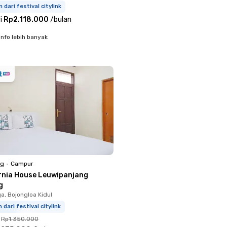
m dari festival citylink
i
Rp2.118.000
/
bulan
info lebih banyak
ng
•
Campur
rnia House Leuwipanjang
g
a, Bojongloa Kidul
m dari festival citylink
Rp1.350.000