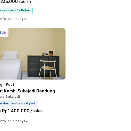
.235.000
/
bulan
 sewa min. 12 Bulan
info lebih banyak
ng
•
Putri
st Kombi Sukajadi Bandung
h, Sukajadi
m dari festival citylink
i
Rp1.400.000
/
bulan
info lebih banyak