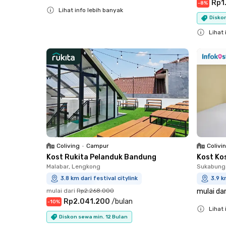
Rp1
-
8
%
Lihat info lebih banyak
Diskon
Close
Lihat 
Close
Coliving
•
Campur
Colivi
Kost Rukita Pelanduk Bandung
Kost Ko
Malabar, Lengkong
Sukabunga
3.8 km dari festival citylink
3.9 k
mulai dari
Rp2.268.000
mulai dar
Rp2.041.200
/
bulan
-
10
%
Lihat 
Diskon sewa min. 12 Bulan
Close