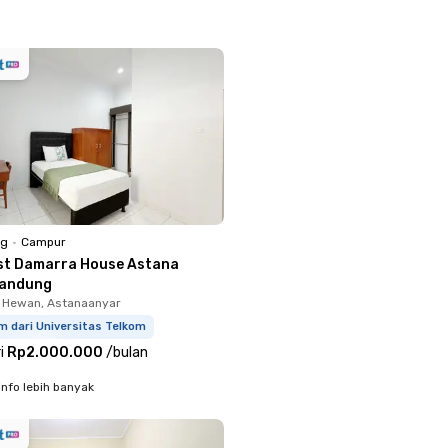
ng
•
Campur
st Damarra House Astana
Bandung
 Hewan, Astanaanyar
m dari Universitas Telkom
i
Rp2.000.000
/
bulan
info lebih banyak