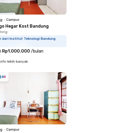
ng
•
Campur
go Hegar Kost Bandung
long
m dari Institut Teknologi Bandung
i
Rp1.000.000
/
bulan
info lebih banyak
ng
•
Campur