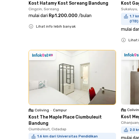
Kost Hatamy Kost Soreang Bandung
Kost Ga
Cingcin, Soreang
Sukaluyu,
mulai dari
Rp1.200.000
/
bulan
1.7 k
(ITB)
Lihat info lebih banyak
mulai dar
Close
Lihat 
Close
Colivi
Coliving
•
Campur
Kost Me
Kost The Maple Place Ciumbuleuit
Cihanjuan
Bandung
Ciumbuleuit, Cidadap
2.0 k
1.6 km dari Universitas Pendidikan
mulai dar