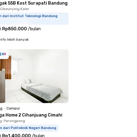
gak 55B Kost Surapati Bandung
 Cibeunying Kaler
m dari Institut Teknologi Bandung
i
Rp850.000
/
bulan
info lebih banyak
ng
•
Campur
ga Home 2 Cihanjuang Cimahi
g, Parongpong
m dari Politeknik Negeri Bandung
i
Rp1.400.000
/
bulan