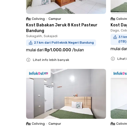
Coliving
•
Campur
Colivi
Kost Babakan Jeruk 8 Kost Pasteur
Kost Da
Bandung
Dago, Cob
Sukagalih, Sukajadi
3.1 k
(ITB)
2.1 km dari Politeknik Negeri Bandung
mulai dar
mulai dari
Rp1.000.000
/
bulan
Lihat 
Lihat info lebih banyak
Close
Close
Coliving
•
Campur
Colivi