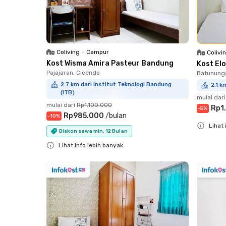
Coliving
•
Campur
Colivi
Kost Wisma Amira Pasteur Bandung
Kost El
Pajajaran, Cicendo
Batunungg
2.7 km dari Institut Teknologi Bandung
2.1 k
(ITB)
mulai dari
mulai dari
Rp1.100.000
Rp1
-
5
%
Rp985.000
/
bulan
-
10
%
Lihat 
Diskon sewa min. 12 Bulan
Close
Lihat info lebih banyak
Close