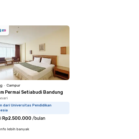
ng
•
Campur
am Permai Setiabudi Bandung
asari
m dari Universitas Pendidikan
nesia
i
Rp2.500.000
/
bulan
info lebih banyak