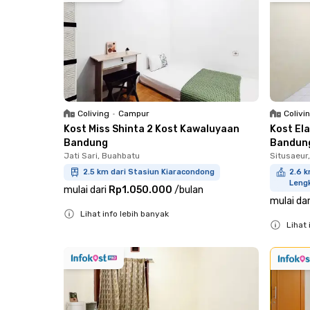
Coliving
•
Campur
Colivi
Kost Miss Shinta 2 Kost Kawaluyaan
Kost El
Bandung
Bandun
Jati Sari, Buahbatu
Situsaeur,
2.5 km dari Stasiun Kiaracondong
2.6 k
Leng
mulai dari
Rp1.050.000
/
bulan
mulai dar
Lihat info lebih banyak
Lihat 
Close
Close