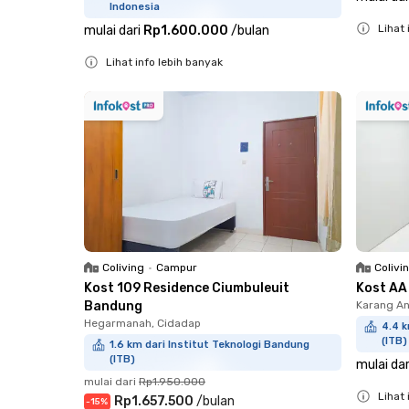
Indonesia
Lihat 
mulai dari
Rp1.600.000
/
bulan
Close
Lihat info lebih banyak
Close
Coliving
•
Campur
Colivi
Kost 109 Residence Ciumbuleuit
Kost AA
Bandung
Karang An
Hegarmanah, Cidadap
4.4 k
(ITB)
1.6 km dari Institut Teknologi Bandung
(ITB)
mulai dar
mulai dari
Rp1.950.000
Lihat 
Rp1.657.500
/
bulan
-
15
%