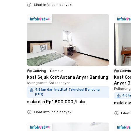
Lihat info lebih banyak
Close
Coliving
•
Campur
Colivi
Kost Sejuk Kost Astana Anyar Bandung
Kost Ko
Nyengseret, Astanaanyar
Anyar 
Pelindung
4.3 km dari Institut Teknologi Bandung
(ITB)
4.0 k
mulai dari
Rp1.800.000
/
bulan
mulai dar
Lihat info lebih banyak
Lihat 
Close
Close