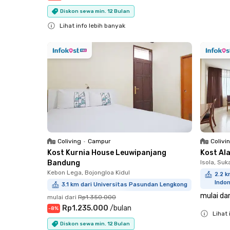
Close
Diskon sewa min. 12 Bulan
Lihat info lebih banyak
Close
Coliving
•
Campur
Colivi
Kost Kurnia House Leuwipanjang
Kost Al
Bandung
Isola, Suk
Kebon Lega, Bojongloa Kidul
2.2 k
Indo
3.1 km dari Universitas Pasundan Lengkong
mulai dar
mulai dari
Rp1.350.000
Rp1.235.000
/
bulan
-
8
%
Lihat 
Diskon sewa min. 12 Bulan
Close