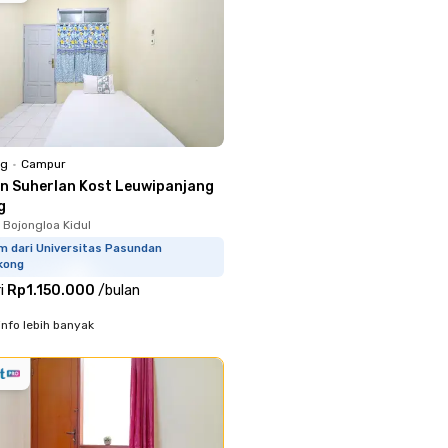
ng
•
Campur
an Suherlan Kost Leuwipanjang
g
 Bojongloa Kidul
m dari Universitas Pasundan
kong
i
Rp1.150.000
/
bulan
info lebih banyak