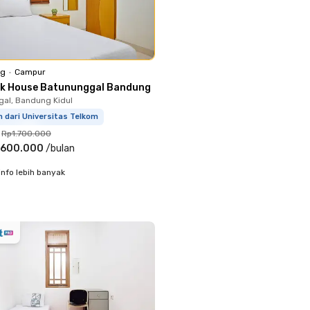
ng
•
Campur
ok House Batununggal Bandung
al, Bandung Kidul
m dari Universitas Telkom
Rp1.700.000
.600.000
/
bulan
info lebih banyak