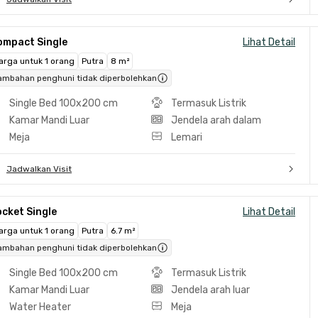
ompact Single
Lihat Detail
arga untuk 1 orang
Putra
8 m²
ambahan penghuni tidak diperbolehkan
Single Bed 100x200 cm
Termasuk Listrik
Kamar Mandi Luar
Jendela arah dalam
Meja
Lemari
Jadwalkan Visit
cket Single
Lihat Detail
arga untuk 1 orang
Putra
6.7 m²
ambahan penghuni tidak diperbolehkan
Single Bed 100x200 cm
Termasuk Listrik
Kamar Mandi Luar
Jendela arah luar
Water Heater
Meja