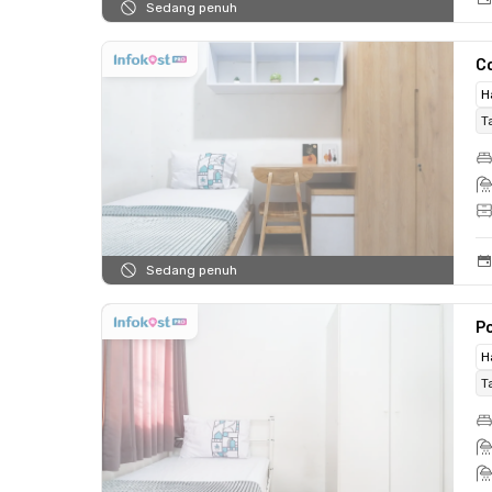
Sedang penuh
C
H
T
Sedang penuh
Po
H
T