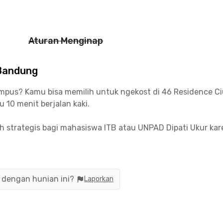
Aturan Menginap
 Bandung
ampus? Kamu bisa memilih untuk ngekost di 46 Residence C
 10 menit berjalan kaki.
asih strategis bagi mahasiswa ITB atau UNPAD Dipati Ukur k
eur, Dipati Ukur, Gatot Subroto, hingga Asia Afrika juga ti
 juga tidak akan membuatmu kebingungan saat mencari te
a Vie En Rose Patisserie, PIPINOS Bakery, Saka Bistro & Bar
n dengan hunian ini?
Laporkan
ung sudah tersedia perabot lengkap dengan listrik dan ko
ur, hingga parkiran motor.