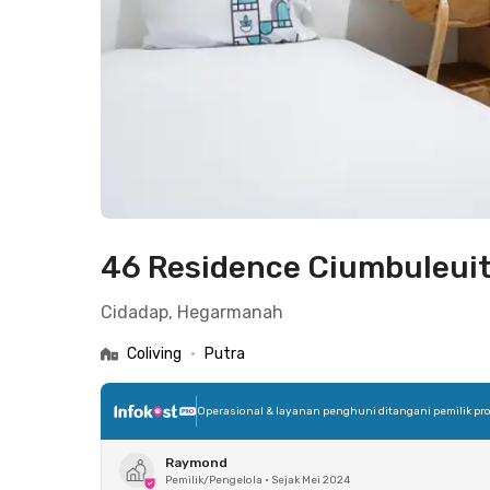
46 Residence Ciumbuleui
Cidadap, Hegarmanah
Coliving
•
Putra
Operasional & layanan penghuni ditangani pemilik pro
Raymond
Pemilik/Pengelola
•
Sejak Mei 2024