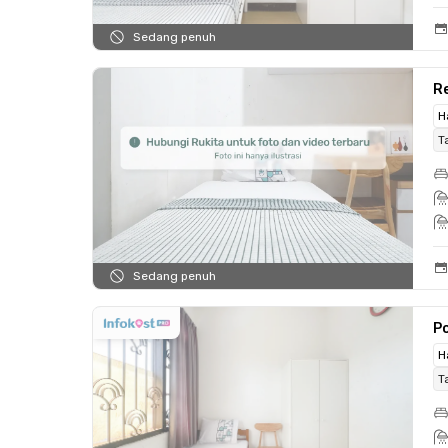
Sedang penuh
Re
H
T
Sedang penuh
Po
H
T