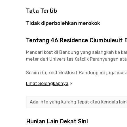
Tata Tertib
Tidak diperbolehkan merokok
Tentang 46 Residence Ciumbuleuit
Mencari kost di Bandung yang selangkah ke k
meter dari Universitas Katolik Parahyangan atau
Selain itu, kost eksklusif Bandung ini juga m
menit saja. Menuju perkantoran di kawasan Past
Lihat Selengkapnya
Tinggal di 46 Residence Ciumbuleuit Bandung
menemukan beragam kafe dan resto, mulai dari L
Ada info yang kurang tepat atau kendala lai
Semua kamar di 46 Residence Ciumbuleuit Band
kamar mandi bersama dengan water heater, dap
Hunian Lain Dekat Sini