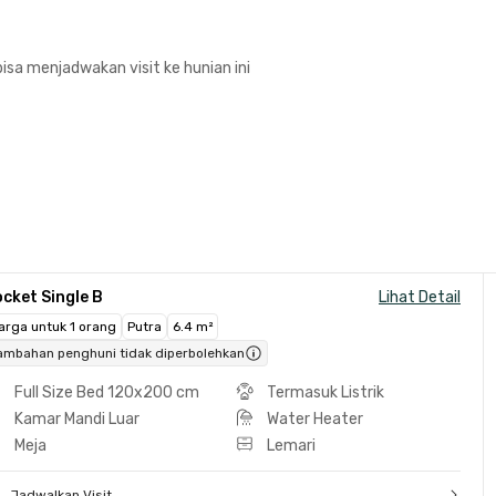
isa menjadwakan visit ke hunian ini
cket Single B
Lihat Detail
arga untuk 1 orang
Putra
6.4 m²
ambahan penghuni tidak diperbolehkan
Full Size Bed 120x200 cm
Termasuk Listrik
Kamar Mandi Luar
Water Heater
Meja
Lemari
Jadwalkan Visit