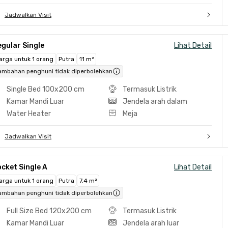
Jadwalkan Visit
gular Single
Lihat Detail
arga untuk 1 orang
Putra
11 m²
ambahan penghuni tidak diperbolehkan
Single Bed 100x200 cm
Termasuk Listrik
Kamar Mandi Luar
Jendela arah dalam
Water Heater
Meja
Jadwalkan Visit
cket Single A
Lihat Detail
arga untuk 1 orang
Putra
7.4 m²
ambahan penghuni tidak diperbolehkan
Full Size Bed 120x200 cm
Termasuk Listrik
Kamar Mandi Luar
Jendela arah luar