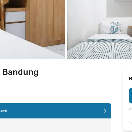
t Bandung
M
perti