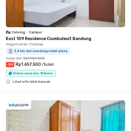
Coliving
•
Campur
Kost 109 Residence Ciumbuleuit Bandung
Hegarmanah, Cidadap
3.4 km dari bandung indah plaza
mulai dari
Rp1.950.000
Rp1.657.500
/
bulan
-
15
%
Diskon sewa min. 12 Bulan
Lihat info lebih banyak
Close