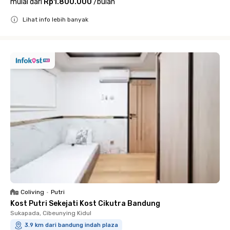
mulai dari
Rp1.800.000
/
bulan
Lihat info lebih banyak
Close
Coliving
•
Putri
Kost Putri Sekejati Kost Cikutra Bandung
Sukapada, Cibeunying Kidul
3.9 km dari bandung indah plaza