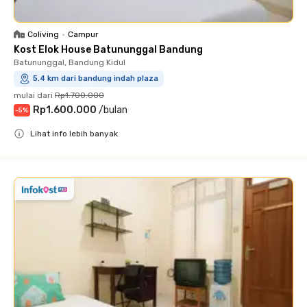
Coliving
•
Campur
Kost Elok House Batununggal Bandung
Batununggal, Bandung Kidul
5.4 km dari bandung indah plaza
mulai dari
Rp1.700.000
Rp1.600.000
/
bulan
-
5
%
Lihat info lebih banyak
Close