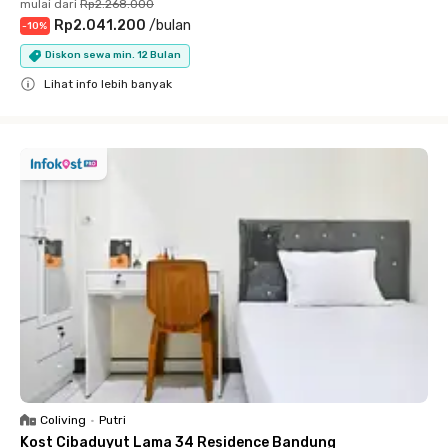
mulai dari
Rp2.268.000
Rp2.041.200
/
bulan
-
10
%
Diskon sewa min. 12 Bulan
Lihat info lebih banyak
Close
Coliving
•
Putri
Kost Cibaduyut Lama 34 Residence Bandung