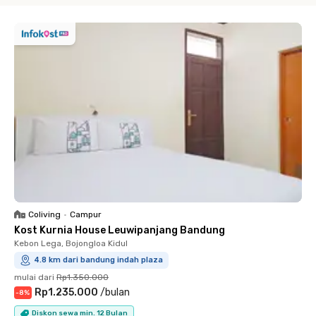
Coliving
•
Campur
Kost Kurnia House Leuwipanjang Bandung
Kebon Lega, Bojongloa Kidul
4.8 km dari bandung indah plaza
mulai dari
Rp1.350.000
Rp1.235.000
/
bulan
-
8
%
Diskon sewa min. 12 Bulan