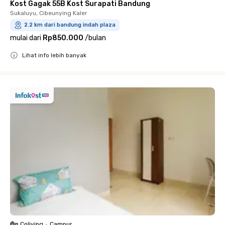
Kost Gagak 55B Kost Surapati Bandung
Sukaluyu, Cibeunying Kaler
2.2 km dari bandung indah plaza
mulai dari
Rp850.000
/
bulan
Lihat info lebih banyak
Close
Coliving
•
Campur