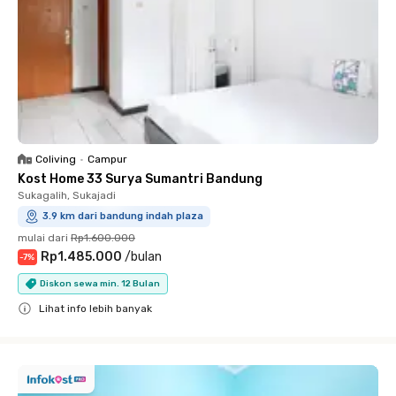
Coliving
•
Campur
Kost Home 33 Surya Sumantri Bandung
Sukagalih, Sukajadi
3.9 km dari bandung indah plaza
mulai dari
Rp1.600.000
Rp1.485.000
/
bulan
-
7
%
Diskon sewa min. 12 Bulan
Lihat info lebih banyak
Close