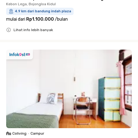
Kebon Lega, Bojongloa Kidul
4.9 km dari bandung indah plaza
mulai dari
Rp1.100.000
/
bulan
Lihat info lebih banyak
Close
Coliving
•
Campur