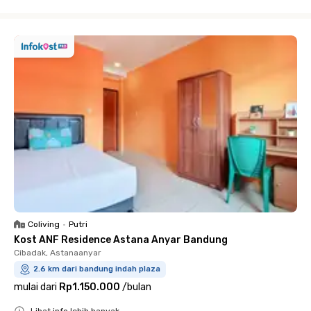
Close
Coliving
•
Putri
Kost ANF Residence Astana Anyar Bandung
Cibadak, Astanaanyar
2.6 km dari bandung indah plaza
mulai dari
Rp1.150.000
/
bulan
Lihat info lebih banyak