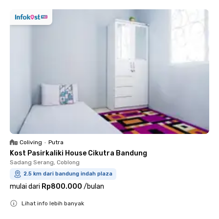
Coliving
•
Putra
Kost Pasirkaliki House Cikutra Bandung
Sadang Serang, Coblong
2.5 km dari bandung indah plaza
mulai dari
Rp800.000
/
bulan
Lihat info lebih banyak
Close