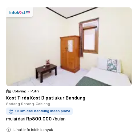
Coliving
•
Putri
Kost Tirda Kost Dipatiukur Bandung
Sadang Serang, Coblong
1.8 km dari bandung indah plaza
mulai dari
Rp800.000
/
bulan
Lihat info lebih banyak
Close