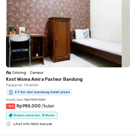
Coliving
•
Campur
Kost Wisma Amira Pasteur Bandung
Pajajaran, Cicendo
2.9 km dari bandung indah plaza
mulai dari
Rp1.100.000
Rp985.000
/
bulan
-
10
%
Diskon sewa min. 12 Bulan
Lihat info lebih banyak
Close