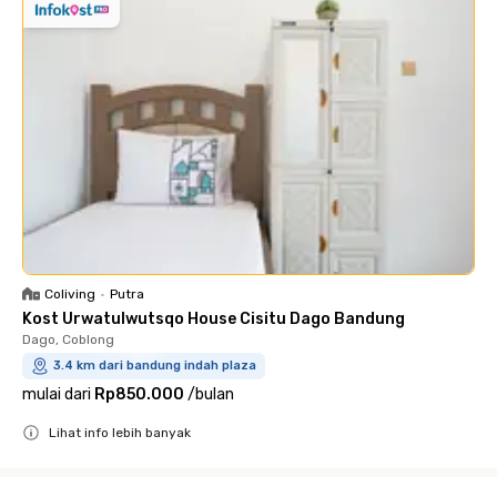
Coliving
•
Putra
Kost Urwatulwutsqo House Cisitu Dago Bandung
Dago, Coblong
3.4 km dari bandung indah plaza
mulai dari
Rp850.000
/
bulan
Lihat info lebih banyak
Close