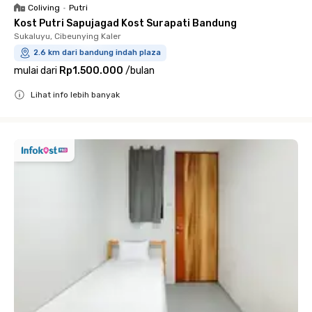
Coliving
•
Putri
Kost Putri Sapujagad Kost Surapati Bandung
Sukaluyu, Cibeunying Kaler
2.6 km dari bandung indah plaza
mulai dari
Rp1.500.000
/
bulan
Lihat info lebih banyak
Close