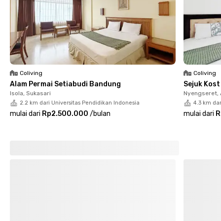
Lokasinya sangat strategis—hanya 4 menit dari Borma
Toserba Cikutra, 8 menit ke Universitas Widyatama, dan 7
menit ke ITENAS. Akses ke Terminal Cicaheum sekitar 13 menit,
dan Gedung Sate hanya 6 menit dari lokasi. Dengan lingkungan
yang aman dan fasilitas lengkap, kost Pasteur ini menawarkan
kenyamanan dan efisiensi dalam satu paket. Cocok untuk
kamu yang mencari hunian tenang, bersih, dan dekat ke mana-
Coliving
Coliving
mana.
Alam Permai Setiabudi Bandung
Sejuk Kos
Isola, Sukasari
Nyengseret,
2.2 km dari Universitas Pendidikan Indonesia
4.3 km dar
mulai dari
Rp2.500.000
/
bulan
mulai dari
R