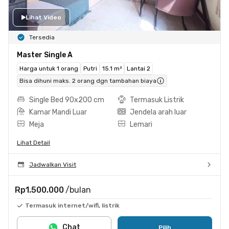
Lihat Video
Tersedia
Master Single A
Harga untuk 1 orang
Putri
15.1 m²
Lantai 2
Bisa dihuni maks. 2 orang dgn tambahan biaya
Single Bed 90x200 cm
Termasuk Listrik
Kamar Mandi Luar
Jendela arah luar
Meja
Lemari
Lihat Detail
Jadwalkan Visit
Rp1.500.000
/bulan
Termasuk internet/wifi, listrik
Chat
Pilih