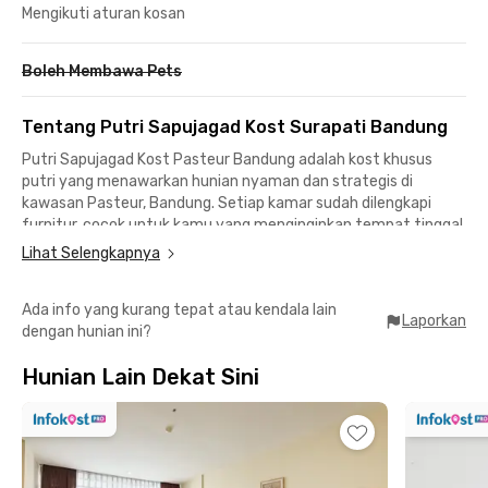
Mengikuti aturan kosan
Boleh Membawa Pets
Tentang Putri Sapujagad Kost Surapati Bandung
Putri Sapujagad Kost Pasteur Bandung adalah kost khusus
putri yang menawarkan hunian nyaman dan strategis di
kawasan Pasteur, Bandung. Setiap kamar sudah dilengkapi
furnitur, cocok untuk kamu yang menginginkan tempat tinggal
praktis dan siap huni. Tersedia kamar mandi luar yang bersih
Lihat Selengkapnya
dan terawat, serta akses WiFi gratis untuk mendukung
aktivitas belajar maupun bekerja.
Ada info yang kurang tepat atau kendala lain
Laporkan
dengan hunian ini?
Fasilitas bersama yang tersedia mencakup dapur lengkap
dengan kulkas, dining area, dan komunal area yang bisa
Hunian Lain Dekat Sini
dimanfaatkan untuk bersantai atau berinteraksi dengan
sesama penghuni. Kost putri Bandung ini juga menyediakan
parkir motor yang aman dan mudah diakses, menjadikannya
pilihan ideal bagi mahasiswi maupun pekerja perempuan yang
membutuhkan mobilitas tinggi.