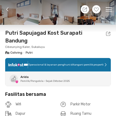
9 Agt 26 - Belum tahu
+
6
Ope
Foto
Fasilitas bersama
Lokasi
Kamar
Atura
Putri Sapujagad Kost Surapati
Bandung
Cibeunying Kaler, Sukaluyu
Coliving
•
Putri
Operasional & layanan penghuni ditangani pemilik properti
Arida
Pemilik/Pengelola
•
Sejak Oktober 2025
Fasilitas bersama
Wifi
Parkir Motor
Dapur
Ruang Tamu