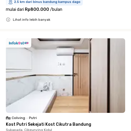
2.5 km dari binus bandung kampus dago
mulai dari
Rp800.000
/
bulan
Lihat info lebih banyak
Close
Coliving
•
Putri
Kost Putri Sekejati Kost Cikutra Bandung
Sukapada, Cibeunying Kidul