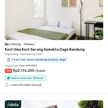
Coliving
•
Campur
Kost Uma Kost Sarang Samakta Dago Bandung
Cigadung, Cibeunying Kaler
1.4 km dari binus bandung kampus dago
mulai dari
Rp2.418.000
Rp2.176.200
/
bulan
-
10
%
Diskon sewa min. 12 Bulan
Lihat info lebih banyak
Close