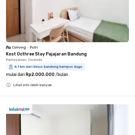
Coliving
•
Putri
Kost Octhree Stay Pajajaran Bandung
Pamoyanan, Cicendo
6.1 km dari binus bandung kampus dago
mulai dari
Rp2.000.000
/
bulan
Lihat info lebih banyak
Close