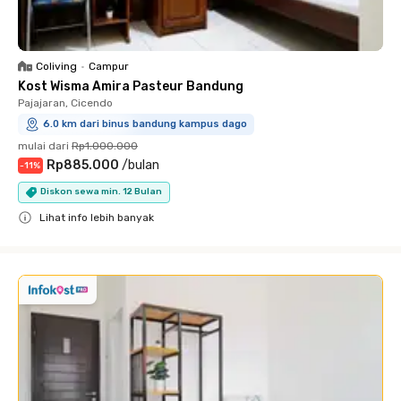
Coliving
•
Campur
Kost Wisma Amira Pasteur Bandung
Pajajaran, Cicendo
6.0 km dari binus bandung kampus dago
mulai dari
Rp1.000.000
Rp885.000
/
bulan
-
11
%
Diskon sewa min. 12 Bulan
Lihat info lebih banyak
Close