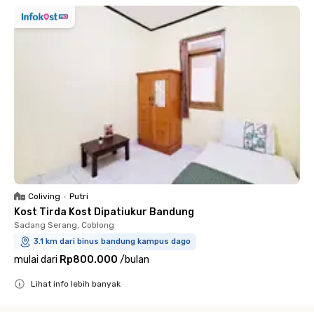
Coliving
•
Putri
Kost Tirda Kost Dipatiukur Bandung
Sadang Serang, Coblong
3.1 km dari binus bandung kampus dago
mulai dari
Rp800.000
/
bulan
Lihat info lebih banyak
Close