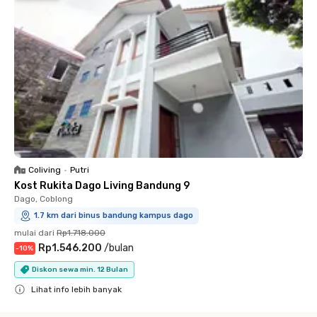
Coliving
•
Putri
Kost Rukita Dago Living Bandung 9
Dago, Coblong
1.7 km dari binus bandung kampus dago
mulai dari
Rp1.718.000
Rp1.546.200
/
bulan
-
10
%
Diskon sewa min. 12 Bulan
Lihat info lebih banyak
Close