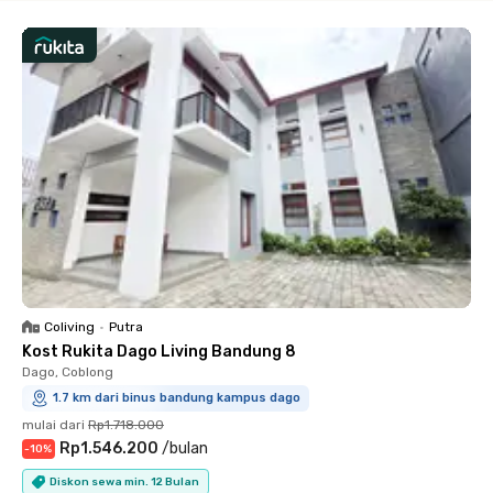
Coliving
•
Putra
Kost Rukita Dago Living Bandung 8
Dago, Coblong
1.7 km dari binus bandung kampus dago
mulai dari
Rp1.718.000
Rp1.546.200
/
bulan
-
10
%
Diskon sewa min. 12 Bulan