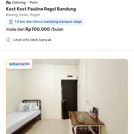
Coliving
•
Putri
Kost Kost Pauline Regol Bandung
Balong Gede, Regol
7.0 km dari binus bandung kampus dago
mulai dari
Rp700.000
/
bulan
Lihat info lebih banyak
Close