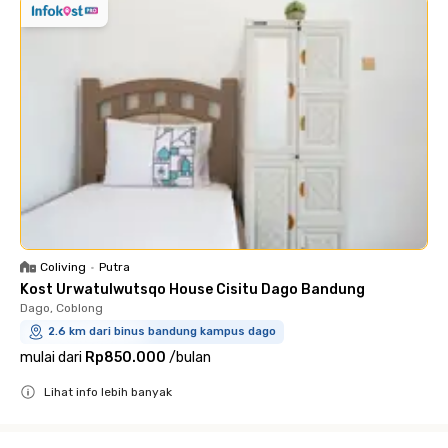
Coliving
•
Putra
Kost Urwatulwutsqo House Cisitu Dago Bandung
Dago, Coblong
2.6 km dari binus bandung kampus dago
mulai dari
Rp850.000
/
bulan
Lihat info lebih banyak
Close