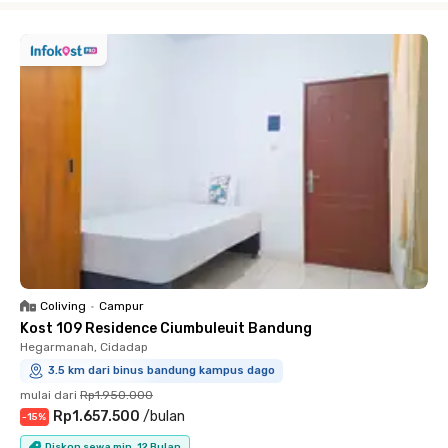
Coliving
•
Campur
Kost 109 Residence Ciumbuleuit Bandung
Hegarmanah, Cidadap
3.5 km dari binus bandung kampus dago
mulai dari
Rp1.950.000
Rp1.657.500
/
bulan
-
15
%
Diskon sewa min. 12 Bulan