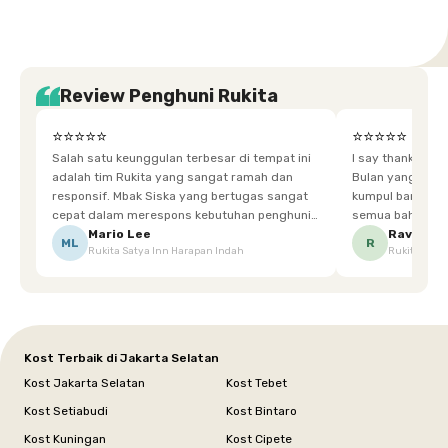
Review Penghuni Rukita
⭐⭐⭐⭐⭐
⭐⭐⭐⭐⭐
Salah satu keunggulan terbesar di tempat ini
I say thankyou s
adalah tim Rukita yang sangat ramah dan
Bulan yang super happy! banyak tem
responsif. Mbak Siska yang bertugas sangat
kumpul bareng mak
cepat dalam merespons kebutuhan penghuni.
semua bahagia ad
Ketika saya meminta keset karena sempat
mgkn saran dari air aja & kebersihan lebih di
Mario Lee
Ravena
ML
R
Rukita Satya Inn Harapan Indah
Rukita Dimi
terpeleset, permintaan tersebut langsung
tingkatka
dipenuhi dengan cepat. Terima kasih Mbak
Siska.
Kost Terbaik di Jakarta Selatan
Kost Jakarta Selatan
Kost Tebet
Kost Setiabudi
Kost Bintaro
Kost Kuningan
Kost Cipete