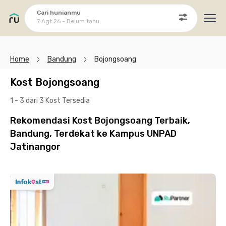
Cari hunianmu
7 Agt 26 - Belum tahu
Ope
Home
Bandung
Bojongsoang
Kost Bojongsoang
1 - 3 dari 3 Kost
Tersedia
Rekomendasi Kost Bojongsoang Terbaik,
Bandung, Terdekat ke Kampus UNPAD
Jatinangor