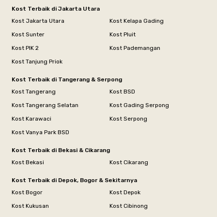
Kost Terbaik di Jakarta Utara
Kost Jakarta Utara
Kost Kelapa Gading
Kost Sunter
Kost Pluit
Kost PIK 2
Kost Pademangan
Kost Tanjung Priok
Kost Terbaik di Tangerang & Serpong
Kost Tangerang
Kost BSD
Kost Tangerang Selatan
Kost Gading Serpong
Kost Karawaci
Kost Serpong
Kost Vanya Park BSD
Kost Terbaik di Bekasi & Cikarang
Kost Bekasi
Kost Cikarang
Kost Terbaik di Depok, Bogor & Sekitarnya
Kost Bogor
Kost Depok
Kost Kukusan
Kost Cibinong