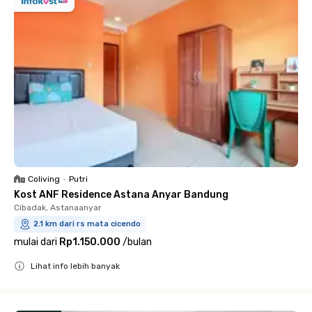
Coliving
•
Putri
Kost ANF Residence Astana Anyar Bandung
Cibadak, Astanaanyar
2.1 km dari rs mata cicendo
mulai dari
Rp1.150.000
/
bulan
Lihat info lebih banyak
Close