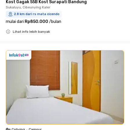
Kost Gagak 55B Kost Surapati Bandung
Sukaluyu, Cibeunying Kaler
2.8 km dari rs mata cicendo
mulai dari
Rp850.000
/
bulan
Lihat info lebih banyak
Close
Coliving
•
Campur