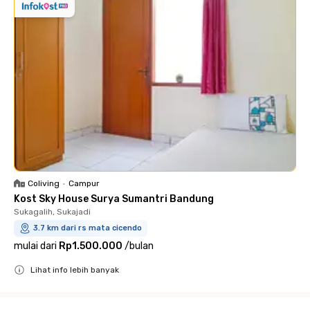
Coliving
•
Campur
Kost Sky House Surya Sumantri Bandung
Sukagalih, Sukajadi
3.7 km dari rs mata cicendo
mulai dari
Rp1.500.000
/
bulan
Lihat info lebih banyak
Close