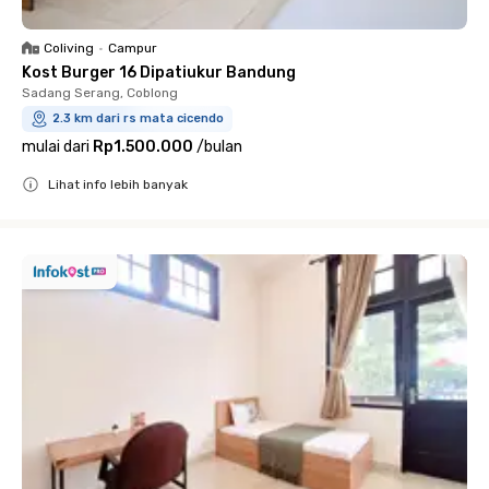
Coliving
•
Campur
Kost Burger 16 Dipatiukur Bandung
Sadang Serang, Coblong
2.3 km dari rs mata cicendo
mulai dari
Rp1.500.000
/
bulan
Lihat info lebih banyak
Close