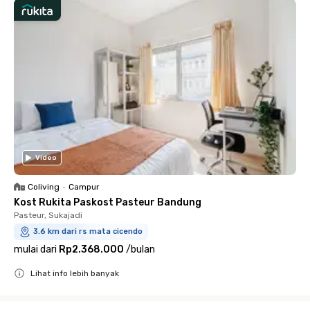
Video
Coliving
•
Campur
Kost Rukita Paskost Pasteur Bandung
Pasteur, Sukajadi
3.6 km dari rs mata cicendo
mulai dari
Rp2.368.000
/
bulan
Lihat info lebih banyak
Close