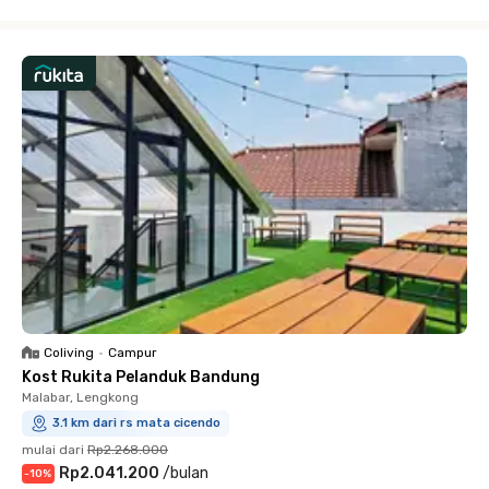
Close
Coliving
•
Campur
Kost Rukita Pelanduk Bandung
Malabar, Lengkong
3.1 km dari rs mata cicendo
mulai dari
Rp2.268.000
Rp2.041.200
/
bulan
-
10
%