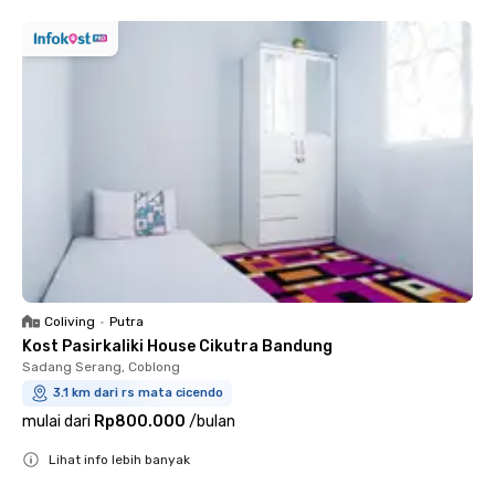
Coliving
•
Putra
Kost Pasirkaliki House Cikutra Bandung
Sadang Serang, Coblong
3.1 km dari rs mata cicendo
mulai dari
Rp800.000
/
bulan
Lihat info lebih banyak
Close