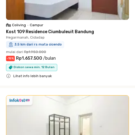
Coliving
•
Campur
Kost 109 Residence Ciumbuleuit Bandung
Hegarmanah, Cidadap
3.5 km dari rs mata cicendo
mulai dari
Rp1.950.000
Rp1.657.500
/
bulan
-
15
%
Diskon sewa min. 12 Bulan
Lihat info lebih banyak
Close