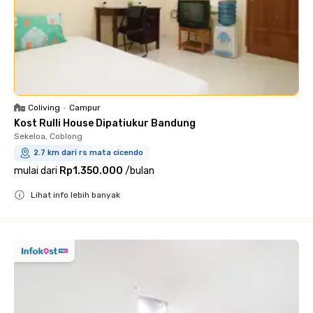
Coliving
•
Campur
Kost Rulli House Dipatiukur Bandung
Sekeloa, Coblong
2.7 km dari rs mata cicendo
mulai dari
Rp1.350.000
/
bulan
Lihat info lebih banyak
Close