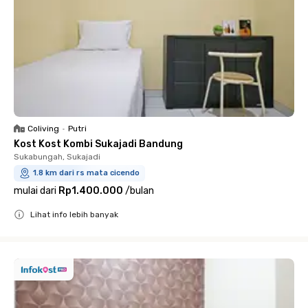
Coliving
•
Putri
Kost Kost Kombi Sukajadi Bandung
Sukabungah, Sukajadi
1.8 km dari rs mata cicendo
mulai dari
Rp1.400.000
/
bulan
Lihat info lebih banyak
Close