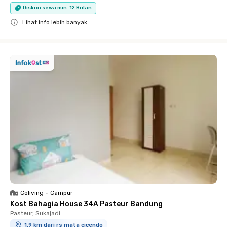
Diskon sewa min. 12 Bulan
Lihat info lebih banyak
Close
Coliving
•
Campur
Kost Bahagia House 34A Pasteur Bandung
Pasteur, Sukajadi
1.9 km dari rs mata cicendo