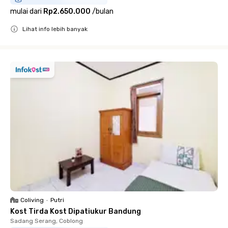
mulai dari
Rp2.650.000
/
bulan
Lihat info lebih banyak
Close
Coliving
•
Putri
Kost Tirda Kost Dipatiukur Bandung
Sadang Serang, Coblong