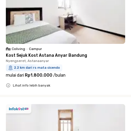
Coliving
•
Campur
Kost Sejuk Kost Astana Anyar Bandung
Nyengseret, Astanaanyar
2.2 km dari rs mata cicendo
mulai dari
Rp1.800.000
/
bulan
Lihat info lebih banyak
Close