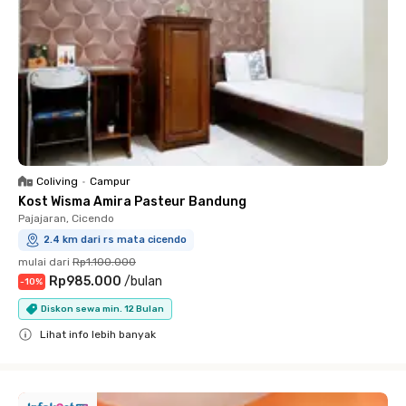
Coliving
•
Campur
Kost Wisma Amira Pasteur Bandung
Pajajaran, Cicendo
2.4 km dari rs mata cicendo
mulai dari
Rp1.100.000
Rp985.000
/
bulan
-
10
%
Diskon sewa min. 12 Bulan
Lihat info lebih banyak
Close