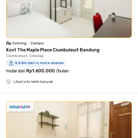
Coliving
•
Campur
Kost The Maple Place Ciumbuleuit Bandung
Ciumbuleuit, Cidadap
4.4 km dari rs mata cicendo
mulai dari
Rp1.600.000
/
bulan
Lihat info lebih banyak
Close