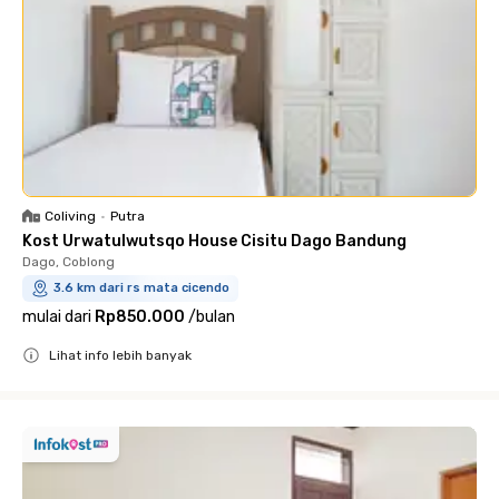
Coliving
•
Putra
Kost Urwatulwutsqo House Cisitu Dago Bandung
Dago, Coblong
3.6 km dari rs mata cicendo
mulai dari
Rp850.000
/
bulan
Lihat info lebih banyak
Close