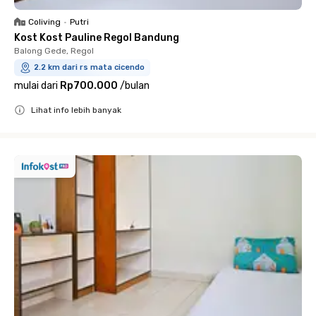
Coliving
•
Putri
Kost Kost Pauline Regol Bandung
Balong Gede, Regol
2.2 km dari rs mata cicendo
mulai dari
Rp700.000
/
bulan
Lihat info lebih banyak
Close