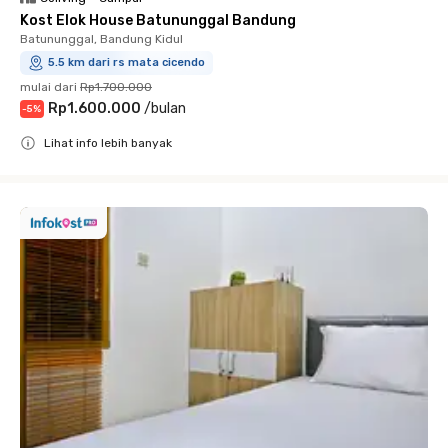
Kost Elok House Batununggal Bandung
Batununggal, Bandung Kidul
5.5 km dari rs mata cicendo
mulai dari
Rp1.700.000
Rp1.600.000
/
bulan
-
5
%
Lihat info lebih banyak
Close