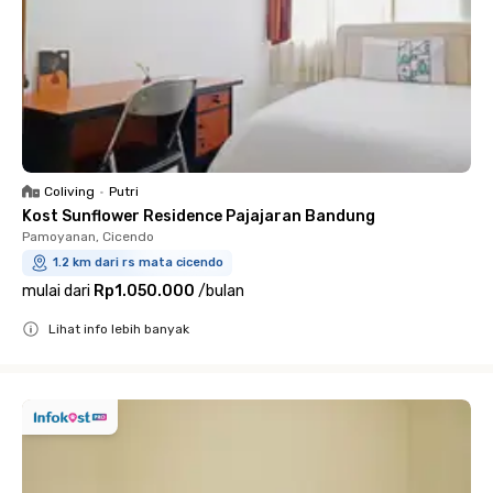
Coliving
•
Putri
Kost Sunflower Residence Pajajaran Bandung
Pamoyanan, Cicendo
1.2 km dari rs mata cicendo
mulai dari
Rp1.050.000
/
bulan
Lihat info lebih banyak
Close