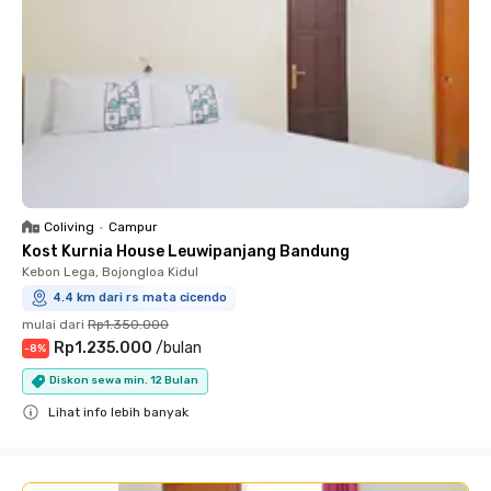
Coliving
•
Campur
Kost Kurnia House Leuwipanjang Bandung
Kebon Lega, Bojongloa Kidul
4.4 km dari rs mata cicendo
mulai dari
Rp1.350.000
Rp1.235.000
/
bulan
-
8
%
Diskon sewa min. 12 Bulan
Lihat info lebih banyak
Close