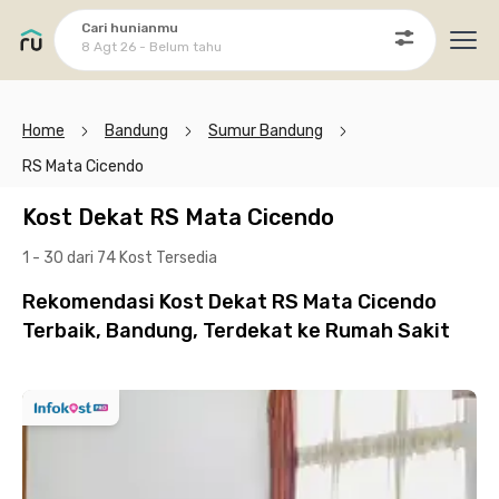
Cari hunianmu
8 Agt 26 - Belum tahu
Ope
Home
Bandung
Sumur Bandung
RS Mata Cicendo
Kost Dekat RS Mata Cicendo
1 - 30 dari 74 Kost
Tersedia
Rekomendasi Kost Dekat RS Mata Cicendo
Terbaik, Bandung, Terdekat ke Rumah Sakit