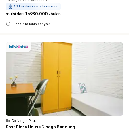
1.7 km dari rs mata cicendo
mulai dari
Rp930.000
/
bulan
Lihat info lebih banyak
Close
Coliving
•
Putra
Kost Elora House Cibogo Bandung