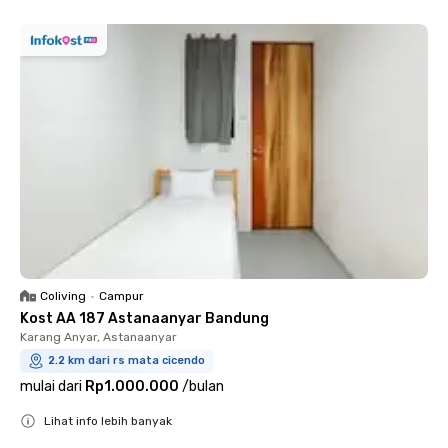
Coliving
•
Campur
Kost AA 187 Astanaanyar Bandung
Karang Anyar, Astanaanyar
2.2 km dari rs mata cicendo
mulai dari
Rp1.000.000
/
bulan
Lihat info lebih banyak
Close