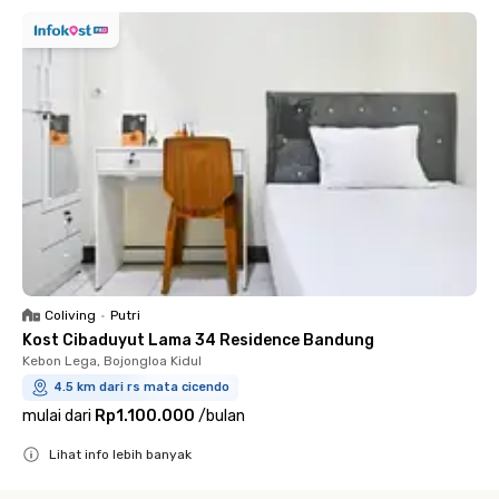
Coliving
•
Putri
Kost Cibaduyut Lama 34 Residence Bandung
Kebon Lega, Bojongloa Kidul
4.5 km dari rs mata cicendo
mulai dari
Rp1.100.000
/
bulan
Lihat info lebih banyak
Close