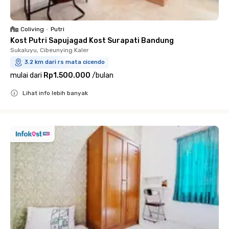
Coliving
•
Putri
Kost Putri Sapujagad Kost Surapati Bandung
Sukaluyu, Cibeunying Kaler
3.2 km dari rs mata cicendo
mulai dari
Rp1.500.000
/
bulan
Lihat info lebih banyak
Close