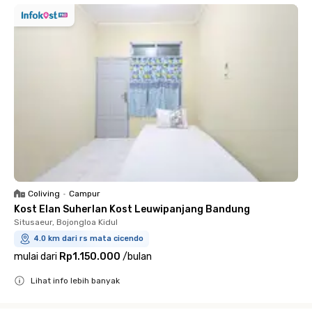
Coliving
•
Campur
Kost Elan Suherlan Kost Leuwipanjang Bandung
Situsaeur, Bojongloa Kidul
4.0 km dari rs mata cicendo
mulai dari
Rp1.150.000
/
bulan
Lihat info lebih banyak
Close