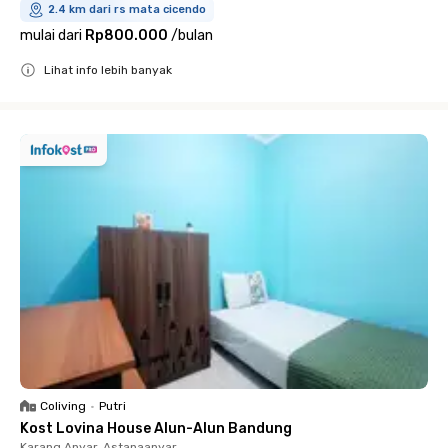
2.4 km dari rs mata cicendo
mulai dari
Rp800.000
/
bulan
Lihat info lebih banyak
Close
Coliving
•
Putri
Kost Lovina House Alun-Alun Bandung
Karang Anyar, Astanaanyar