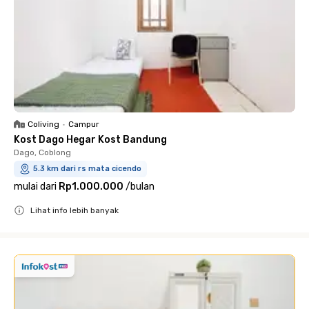
Coliving
•
Campur
Kost Dago Hegar Kost Bandung
Dago, Coblong
5.3 km dari rs mata cicendo
mulai dari
Rp1.000.000
/
bulan
Lihat info lebih banyak
Close